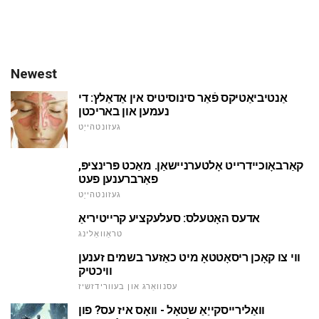
Newest
אַנטיביאַטיקס פֿאַר סינוסיטיס אין אַדאַלץ: די
נעמען און באריכטן
געזונטהייַט
קאַרבאָוכיידרייט אָלטערניישאַן. מאַכט פּרינציפּ,
פאַרברענען פעט
געזונטהייַט
אדעס האָטעלס: סעלעקציע קרייטיריאַ
טראַוואַלינג
ווי צו קאָכן ריסאָטטאָ מיט כאַזער בשמים זענען
וויכטיק
עסנוואַרג און בעוורידזשיז
וואַלירייסקייַאַ שטאָל - וואָס איז עס? פון