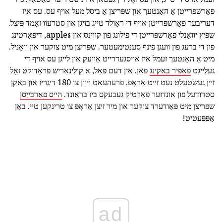
פאַרשפּרייטן אַ האַנטעך און שפּריצן אַ ביסל מעל אויף עס. עס איז
דעריבער פאַרשפּרייטן אויף די ראָולד טייג בויגן און סטרעוו זאַמד פּיצל.
שפּיץ יוואַנלי פאַרשפּרייטן די פילונג פון קווינס און apples, דיפּאַרטינג
פון די ברעג פון וועגן פינף סענטימעטער. שפּריצן מיט צוקער און וואַניל.
מיט אַ האַנטעך זעמל איז אויסגעדרייט אַוועק און לייגן עס אויף די
געלייגט
פּאַפּיר באַקינג
פּאַן. אין דעם פאַל, אַ קולינאַריש פּראָדוקט זאָל
זיין געשטעלט נעט זייַט אַראָפּ. פּרעהעאַט ויוון צו 180 דיגריז און באַקן
סטרודעל פון אונדזער פאַרטיק געבעקס ביז בראַונד.
הייס פאַרבייַסן
שפּריצן מיט פּאַודערד צוקער און מיר זיצן אַראָפּ צו טרינקען טיי. באָן
אַפּפּעטיט!
ad