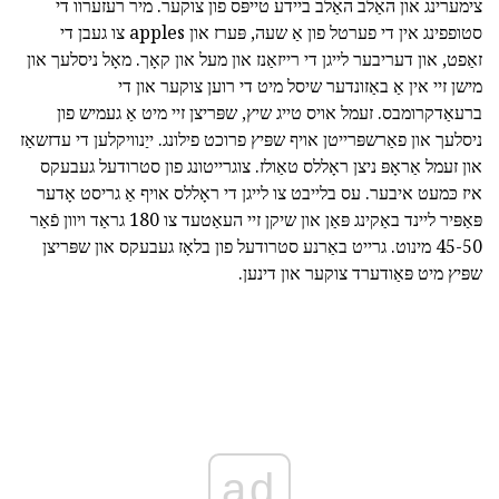
צימערינג און האַלב האַלב ביידע טייפּס פון צוקער. מיר רעזערוו די
סטופפינג אין די פערטל פון אַ שעה, פּערז און apples צו געבן די
זאַפט, און דעריבער לייגן די רייזאַנז און מעל און קאָך. מאָל ניסלעך און
מישן זיי אין אַ באַזונדער שיסל מיט די רוען צוקער און די
ברעאַדקרומבס. זעמל אויס טייג שיץ, שפּריצן זיי מיט אַ געמיש פון
ניסלעך און פאַרשפּרייטן אויף שפּיץ פרוכט פילונג. ייַנוויקלען די עדזשאַז
און זעמל אַראָפּ ניצן ראָללס טאַולז. צוגרייטונג פון סטרודעל געבעקס
איז כּמעט איבער. עס בלייבט צו לייגן די ראָללס אויף אַ גריסט אָדער
פּאַפּיר ליינד באַקינג פּאַן און שיקן זיי העאַטעד צו 180 גראַד ויוון פֿאַר
45-50 מינוט. גרייט באַרנע סטרודעל פון בלאָז געבעקס און שפּריצן
שפּיץ מיט פּאַודערד צוקער און דינען.
ad