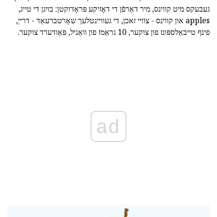
געבעקס מיט קווינס, מיר דאַרפֿן די דאָזיקע פּראָדוקטן: בויגן די טייג,
apples און קווינס - צוויי זאכן, די געוויינטלעך שאָרטברעאַד - דרייַ,
פינף טייבאַלספּונז פון צוקער, 10 גראַמז פון וואַניל, פּאַודערד צוקער.
ad