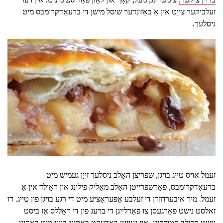
זעלביקער צייַט אין אַ באַזונדער שיסל מישן די ברעאַדקרומבס מיט
ניסלעך.
זעמל אויס טייג בויגן, שפּריצן האַלב ניסלעך זייַן געמיש מיט
ברעאַדקרומבס, פאַרשפּרייטן האַלב מאַליק פילונג און ראָולד אין אַ
זעמל. מיר איבערחזרן די זעלבע אָפּעראַציע מיט די רגע בויגן פון טייג. דו
זאלסט נישט פאַרגעסן צו פאַרלייגן די ברעג פון די ראָללס אַז ביסט
נישט ספּילד סטופפינג. איז געווען באדעקט באַקינג בויגן מיט באַקינג