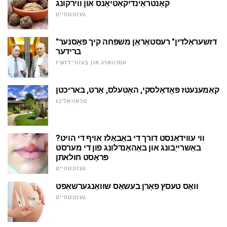
קאָנטראַינדיקאַטיאָנס און ווירקונג
געזונטהייַט
"דזשעראַלדין" רעסטאָראַן משפּחה קיך פּאָסנער
ברידער
עסנוואַרג און בעוורידזשיז
קאַמענעטז פּאָדאָלסקי, האָטעלס, אָרט, באריכטן
טראַוואַלינג
ווי עווידאַנסט דורך די באַבאַלז אויף די הויט?
באַשרייַבונג און באַהאַנדלונג פון די מערסט
פּראָסט חולאתן
געזונטהייַט
וואָס טעסץ פאָרן בעשאַס שוואַנגערשאַפט
געזונטהייַט