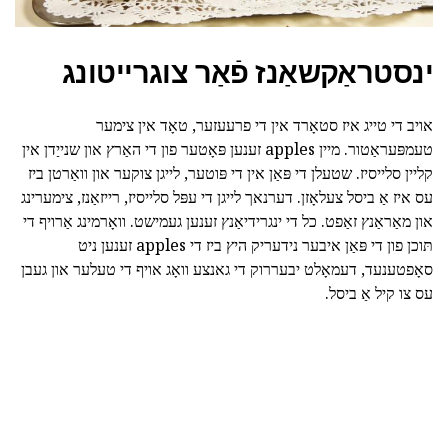
ינסטראַקשאַנז פֿאַר צוגרייטונג
אויב די טייג איז סטאָרד אין די פרעעזער, טאָד אין צימער
טעמפּעראַטור. מיין apples זענען פּאָטער פון די האַרץ און שנייַדן אין
קליין סלייסיז. שטעלן די פּאַן אין די פּוטער, לייגן צוקער און וואַרטן ביז
עס איז אַ ביסל צעלאָזן. דערנאך לייגן די עפּל סלייסיז, רייזאַנז, צימערינג
און מאַראַנץ זאַפט. כל די ינגרידיאַנץ זענען געמישט. וואָרמינג אַרויף די
תּוכן פון די פּאַן איבער נידעריק היץ ביז די apples זענען ניט
סאָפטענעד, דעמאָלט יבעררוק די גאנצע וואָג אויף די טעלער און געבן
עס צו קיל אַ ביסל.