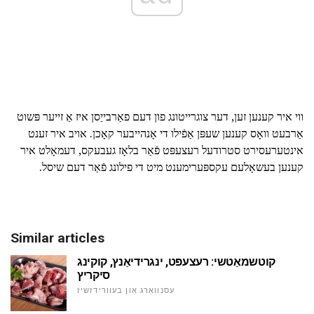
ווי איר קענען זען, דער צוגרייטונג פון דעם פאַרבייַסן איז אַ זייער פּשוט
אַרבעט וואָס קענען שעפּן אַפֿילו די אָנהייבער קאָכן. אויב איר זענט
אינטערעסירט סטרודעל רעצעפּט פֿאַר בלאָז געבעקס, דעמאָלט איר
קענען בעשאָלעם עקספּערימענט מיט די פילונג פֿאַר דעם שיסל.
Similar articles
קוטשמאַטשי: רעצעפּט, ינגרידיאַנץ, קוקינג
סיקריץ
עסנוואַרג און בעוורידזשיז