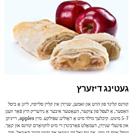
געטינג דיזערץ
קווינס קלינד פון הויט און זאמען, שנייַדן אין קליין סלייסיז, לייגן אַ ביסל
וואַסער, אַ לעפל פון צוקער, העאַטעד איבער אַ נידעריק היץ פֿאַר וועגן
5-7 מינוט. קיכלעך מילד מיט אַ ראָולינג שפּילקע. מיין apples, רייניקן
און פינעלי שנייַדן, דעמאָלט פאַרבינדן זיי מיט לוקוואָרם קווינס און קאָך.
זעמל אויס די טייג, און עס זאָל זיין געטאן איז נישט זייער סאַטאַל. מיר