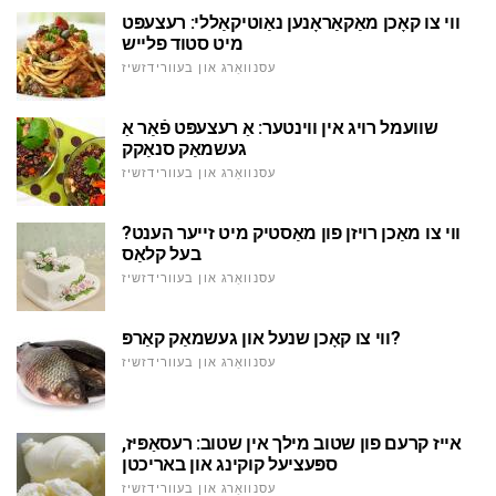
ווי צו קאָכן מאַקאַראָנען נאַוטיקאַללי: רעצעפּט
מיט סטוד פלייש
עסנוואַרג און בעוורידזשיז
שוועמל רויג אין ווינטער: אַ רעצעפּט פֿאַר אַ
געשמאַק סנאַקק
עסנוואַרג און בעוורידזשיז
ווי צו מאַכן רויזן פון מאַסטיק מיט זייער הענט?
בעל קלאַס
עסנוואַרג און בעוורידזשיז
ווי צו קאָכן שנעל און געשמאַק קאַרפּ?
עסנוואַרג און בעוורידזשיז
אייז קרעם פון שטוב מילך אין שטוב: רעסאַפּיז,
ספּעציעל קוקינג און באריכטן
עסנוואַרג און בעוורידזשיז