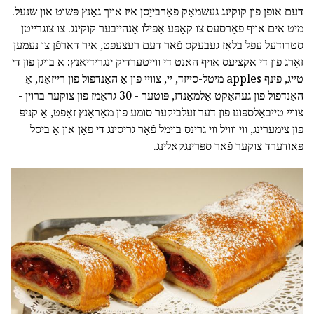
דעם אופֿן פון קוקינג געשמאַק פאַרבייַסן איז אויך גאַנץ פּשוט און שנעל.
מיט אים אויף פאָרסעס צו קאָפּע אַפֿילו אָנהייבער קוקינג. צו צוגרייטן
סטרודעל עפּל בלאָז געבעקס פֿאַר דעם רעצעפּט, איר דאַרפֿן צו נעמען
זאָרג פון די אַקציעס אויף האַנט די ווייַטערדיק ינגרידיאַנץ: אַ בויגן פון די
טייג, פינף apples מיטל-סייזד, יי, צוויי פון אַ האַנדפול פון רייזאַנז, אַ
האַנדפול פון געהאַקט אַלמאַנדז, פּוטער - 30 גראַמז פון צוקער ברוין -
צוויי טייבאַלספּונז פון דער זעלביקער סומע פון מאַראַנץ זאַפט, אַ קניפּ
פון צימערינג, ווי ווויל ווי גרינס בוימל פֿאַר גריסינג די פּאַן און אַ ביסל
פּאַודערד צוקער פֿאַר ספּרינגקאַלינג.