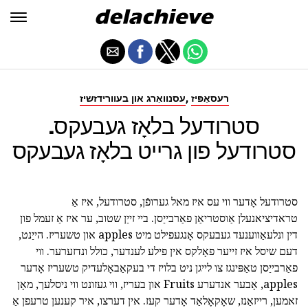
,
רעסאַפּיז
עסנוואַרג און בעוורידזשיז
סטרודעל בלאָז געבעקס.
סטרודעל פון גרייט בלאָז געבעקס
סטרודעל אָדער ווי עס איז מאל גערופֿן, סטרודעל, איז אַ
טראדיציאנעלן אַוסטריאַן פאַרבייַסן. ביי זייַן שטוב, ער איז אַ זעמל פון
דין ונלעאַווענעד געבעקס אָנגעפילט מיט apples און טשעריז. הייַנט,
דעם שיסל איז זייער פאָלקס אין פילע לענדער, כולל ונדזערער. ווי
פאַרבייַסן טאַפּינגז צו לייגן ניט בלויז די בעקאַבאָלעדיק טשעריז אָדער
apples, אָבער אנדערע Fruits און בעריז, ווי געזונט ווי ניסלעך, מאָן
זאמען, רייזאַנז, שאָקאָלאַד אָדער קעז. אין דערצו, איר קענען טרעפן אַ