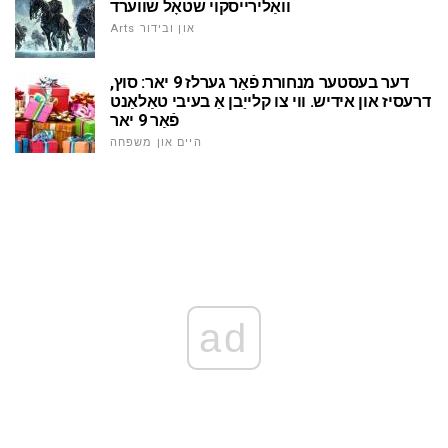
וואַלירייסקוי שטאָל שווערד
Arts און ובידור
דער בעסטער מנחורת פֿאַר גערלז 9 יאר: סוץ,
דרעסיז און אידיש. ווי צו קלייַבן אַ בעיבי טאַלאַנט
פֿאַר 9 יאר
היים און משפּחה
ad