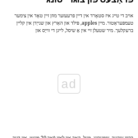
אויב די טייג איז סטאָרד אין דיין פרעעזער מוזן זיין טאָד אין צימער
טעמפּעראַטור. מיין apples, פּילד און האַרץ און שנייַדן אין קליין
ברעקלעך. מיר שטעלן זיי אין אַ שיסל, לייגן די ווייַס און
ad
ברוין צוקער,
צימערינג, מעל, קאָך און לאָזן פֿאַר 20 מינוט. אין דער