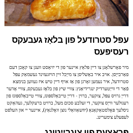
עפּל סטרודעל פון בלאָז געבעקס
רעסיפּעס
מיר פאָרשלאָגן צו דיין פּלאַץ איינער פון די יזיאַסט וועגן צו קאָכן דעם
פאַרבייַסן. אויב איר באַשליסן צו מייַכל זיין הויזגעזינד געשמאַק עפּל
סטרודעל, איר נעמען זאָרגן פון אַז אויף דיין טיש איז געווען בנימצא
פֿאַר די ווייַטערדיק ינגרידיאַנץ: צוויי שיץ פון בלאָז געבעקס, צוויי אָדער
דרייַ גרויס עפּל, צוקער, ברוין - דרייַ טייבאַלספּונז, צוויי טייבאַלספּונז פון
רעגולער ווייַס צוקער, די זעלבע סכום מעל, ברויט ברעקלעך, געהאַקט
ניסלעך פּאָלסטאַקאַנאַ (יוזשאַוואַלי נוצן וואָלנאַץ), איינער יי און העלפט
לעפעלע צימערינג.
פּראָצעס פון צוגרייטונג