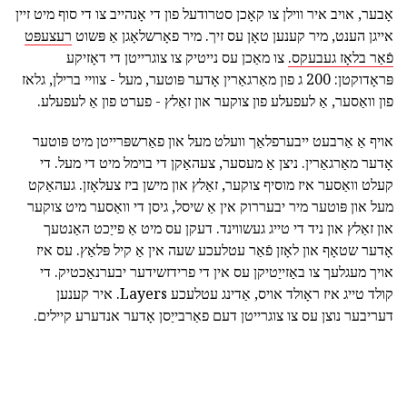
אָבער, אויב איר ווילן צו קאָכן סטרודעל פון די אָנהייב צו די סוף מיט זיין
אייגן הענט, מיר קענען טאָן עס זיך. מיר פאָרשלאָגן אַ פּשוט
רעצעפּט
פֿאַר בלאָז געבעקס.
צו מאַכן עס נייטיק צו צוגרייטן די דאָזיקע
פּראָדוקטן: 200 ג פון מאַרגאַרין אָדער פּוטער, מעל - צוויי ברילן, גלאז
פון וואַסער, אַ לעפעלע פון צוקער און זאַלץ - פערט פון אַ לעפעלע.
אויף אַ אַרבעט ייבערפלאַך וועלט מעל און פאַרשפּרייטן מיט פּוטער
אָדער מאַרגאַרין. ניצן אַ מעסער, צעהאַקן די בוימל מיט די מעל. די
קעלט וואַסער איז מוסיף צוקער, זאַלץ און מישן ביז צעלאָזן. געהאַקט
מעל און פּוטער מיר יבעררוק אין אַ שיסל, גיסן די וואַסער מיט צוקער
און זאַלץ און ניד די טייג געשווינד. דעקן עס מיט אַ פייַכט האַנטעך
אָדער שטאָף און לאָזן פֿאַר עטלעכע שעה אין אַ קיל פּלאַץ. עס איז
אויך מעגלעך צו באַזייַטיקן עס אין די פרידזשידער יבערנאַכטיק. די
קולד טייג איז ראָולד אויס, אַדינג עטלעכע Layers. איר קענען
דעריבער נוצן עס צו צוגרייטן דעם פאַרבייַסן אָדער אנדערע קיילים.