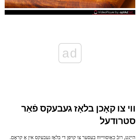
ad
ווי צו קאָכן בלאָז געבעקס פֿאַר
סטרודעל
הייַנט, רובֿ כאַוסווייווז בעסער צו קויפן די בלאָז געבעקס אין אַ קראָם.