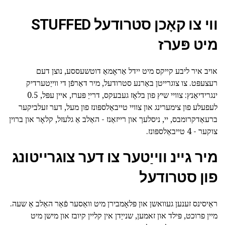
ווי צו קאָכן סטרודעל STUFFED
מיט פּערז
אויב איר ליבע קייקס מיט יידל אַראָמאַ דוטשעססע, נוצן דעם
רעצעפּט. צו צוגרייטן באַרנע סטרודעל, מיר דאַרפֿן די ווייַטערדיק
ינגרידיאַנץ: צוויי שיץ פון בלאָז געבעקס, דרייַ פּערז, איין עפּל, 0.5
לעפעלע פון צימערינג און צוויי טייבאַלספּונז פון מעל, דער זעלביקער
ברעאַדקרומבס, יי, ניסלעך און רייזאַנז - האַלב אַ גלעזל, קלאָר און ברוין
צוקער - 4 טייבאַלספּונז.
מיר גיינ ווייַטער צו דער צוגרייטונג
פון סטרודעל
ראַיסינס זענען געוואשן און פּלאָמבירן מיט וואַסער פֿאַר האַלב אַ שעה.
מיין פרוכט, פּילד און זאמען, שנייַדן אין קליין קיובז און מישן מיט