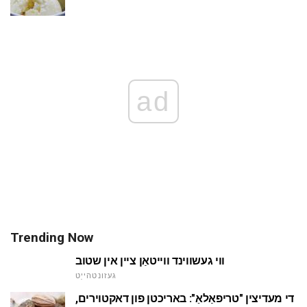
ad
Trending Now
ווי געשווינד ווייטאַן ציין אין שטוב
געזונטהייַט
די מעדיצין "טריפאַלאַ": באריכטן פון דאקטוירים,