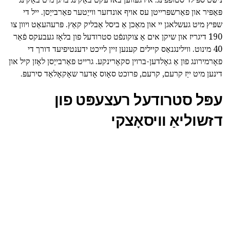
פּאַפּיר און פאַרשפּרייטן עס אויף אונדזער ווייַטער פאַרבייַסן. ייל די
שפּיץ מיט געשלאגן יי און מאַכן אַ ביסל אַבליק קאַץ. פּרעהעאַט ויוון צו
190 דיגריז און שיקן אים אַ צוקונפֿט סטרודעל פון בלאָז געבעקס פֿאַר
40 מינוט. ווילינגנאַס קיילים קענען זיין לייכט ידענטיפיעד דורך די
פאָרמירונג פון אַ גאָלדען-ברוין סקאָרינקע. גרייט פאַרבייַסן לאָזן קיל און
דינען מיט ייַז קרעם, קרעם, פרוכט סאָוס אָדער שאָקאָלאַד סירעפּ.
עפּל סטרודעל רעצעפּט פון
דזשוליאַ וויסאָצקי