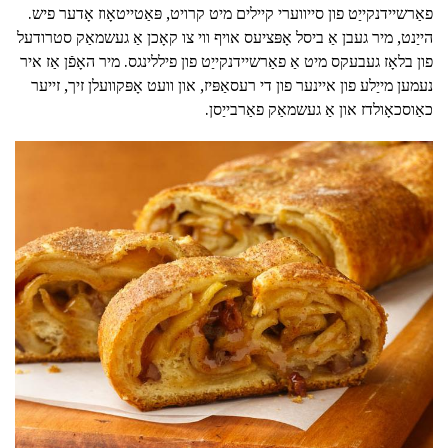
פאַרשיידנקייַט פון סייווערי קיילים מיט קרויט, פּאַטייטאָוז אָדער פיש.
הייַנט, מיר געבן אַ ביסל אָפּציעס אויף ווי צו קאָכן אַ געשמאַק סטרודעל
פון בלאָז געבעקס מיט אַ פאַרשיידנקייַט פון פיללינגס. מיר האָפֿן אַז איר
נעמען מייַלע פון איינער פון די רעסאַפּיז, און וועט אָפּקוועלן זיך, זייער
כאַוסכאָולדז און אַ געשמאַק פאַרבייַסן.