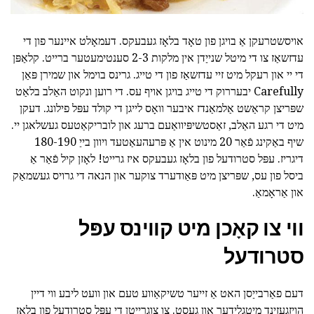
אויסשטרעקן אַ בויגן פון טאָד בלאָז געבעקס. דעמאָלט איינער פון די
עדזשאַז צו די מיטל שנייַדן אין מלקות 2-3 סענטימעטער ברייט. קלאַפּן
די יי און רעקל מיט זיי עדזשאַז פון די טייג. גרינס בוימל און שמירן פּאַן
Carefully יבעררוק די טייג בויגן אויף עס. די רוען ונקוט האַלב בלאַט
שפּריצן קראַשט אַלמאַנדז איבער וואָס לייגן די קולד עפּל פילונג. דעקן
מיט די רגע האַלב, זאַסטשיפּיוואַעם ברעג און לובריקאַטעס געשלאגן יי.
שיף באַקינג פֿאַר 20 מינוט אין אַ פּרעהעאַטעד ויוון בייַ 180-190
דיגריז. עפּל סטרודעל פון בלאָז געבעקס איז גרייט! לאָזן קיל פֿאַר אַ
ביסל פון עס, שפּריצן מיט פּאַודערד צוקער און הנאה די גרויס געשמאַק
און אַראָמאַ.
ווי צו קאָכן מיט קווינס עפּל
סטרודעל
דעם פאַרבייַסן האט אַ זייער טשיקאַווע טעם און וועט ליבע ווי דיין
הויזגעזינד מיטגלידער און געסט. צו צוגרייטן די עפּל סטרודעל פון בלאָז