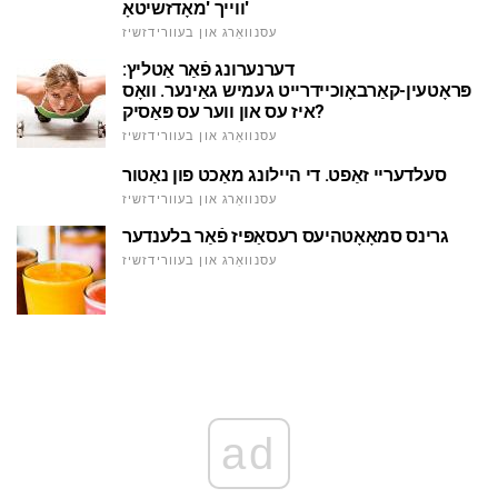
ווייך 'מאָדזשיטאָ'
עסנוואַרג און בעוורידזשיז
דערנערונג פֿאַר אַטליץ:
פּראָטעין-קאַרבאָוכיידרייט געמיש גאַינער. וואָס
איז עס און ווער עס פּאַסיק?
עסנוואַרג און בעוורידזשיז
סעלדעריי זאַפט. די היילונג מאַכט פון נאַטור
עסנוואַרג און בעוורידזשיז
גרינס סמאָאָטהיעס רעסאַפּיז פֿאַר בלענדער
עסנוואַרג און בעוורידזשיז
ad