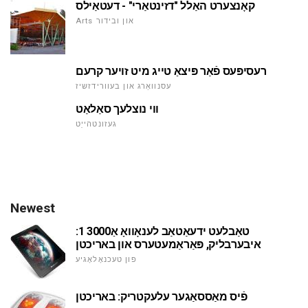
קאָנצערט האַלל "דזינטאַרי" - דעטאַילס
Arts און ובידור
רעסיפּעס פֿאַר פּיצאַ טייג מיט זויער קרעם
עסנוואַרג און בעוורידזשיז
ווי נוצלעך סאַלאַט
געזונטהייַט
Newest
טאַבלעט ידעאַטאַב לענאָוואָ אַ3000 1:
איבערבליק, פּאַראַמעטערס און באריכטן
פון טעכנאָלאָגיע
פֿיס מאַססאַגער עלעקטריק: באריכטן