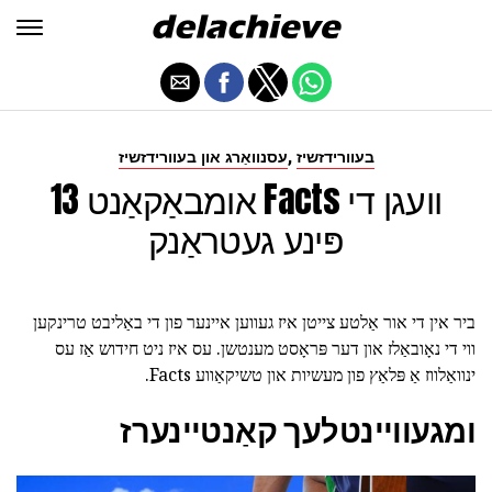
,
בעוורידזשיז
עסנוואַרג און בעוורידזשיז
13 אומבאַקאַנט Facts וועגן די
פּינע געטראַנק
ביר אין די אור אַלטע צייטן איז געווען איינער פון די באַליבט טרינקען
ווי די נאָובאַלז און דער פּראָסט מענטשן. עס איז ניט חידוש אַז עס
ינוואַלווז אַ פּלאַץ פון מעשיות און טשיקאַווע Facts.
ומגעוויינטלעך קאַנטיינערז