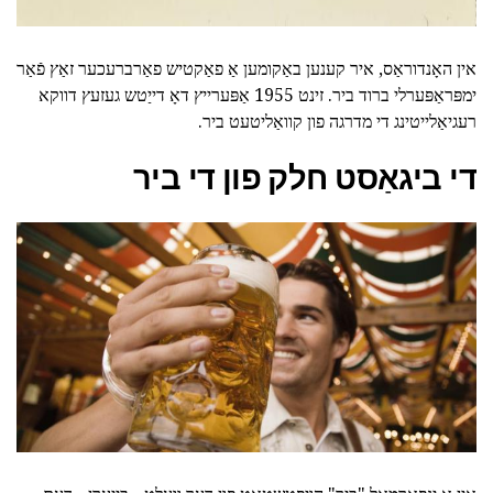
אין האָנדוראַס, איר קענען באַקומען אַ פאַקטיש פאַרברעכער זאַץ פֿאַר
ימפּראַפּערלי ברוד ביר. זינט 1955 אַפּערייץ דאָ דייַטש געזעץ דווקא
רעגיאַלייטינג די מדרגה פון קוואַליטעט ביר.
די ביגאַסט חלק פון די ביר