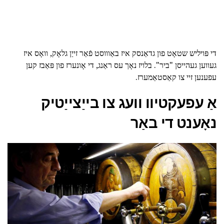
די פּויליש שטאָט פון גדאַנסק איז באַוווסט פֿאַר זייַן גלאָק, וואָס איז
געווען געהייסן "ביר". בלויז נאָך עס ראַנג, די אָונערז פון פּאַבז קען
עפענען זיי צו קאַסטאַמערז.
אַ עפעקטיוו וועג צו בייַצייַטיק
נאָענט די באַר