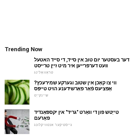
Trending Now
דער בעסטער יום טוּב אין סייד, די סייד האטעל
וועט דערפרייען איר מיט זייַן טרייסט
טראַוואַלינג
ווי צו קאָכן אין שטוב וגערקע שמירעכץ?
אָפּציעס פֿאַר פאַרשידענע הויט טייפּס
שיינקייַט
טייַטש פון די וואָרט "גריד" אין יקספּאַנדיד
פאָרעם
גייסטיקער אנטוויקלונג