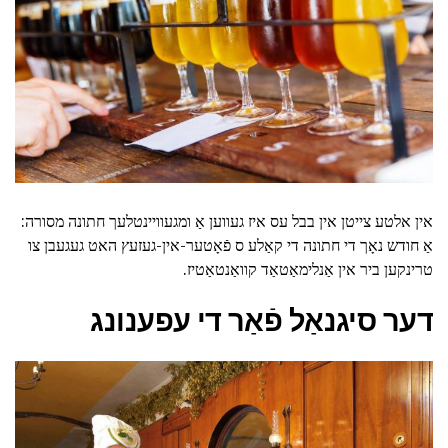
אין אלטע צייטן אין בבל עס איז געווען אַ ומגעוויינטלעך חתונה מסורה:
אַ חודש נאָך די חתונה די קאַלע ס פֿאָטער-אין-געזעץ האט געגעבן צו
טרינקען ביר אין אַנלימאַטאַד קוואַנטאַטיז.
דער סיגנאַל פֿאַר די עפענונג