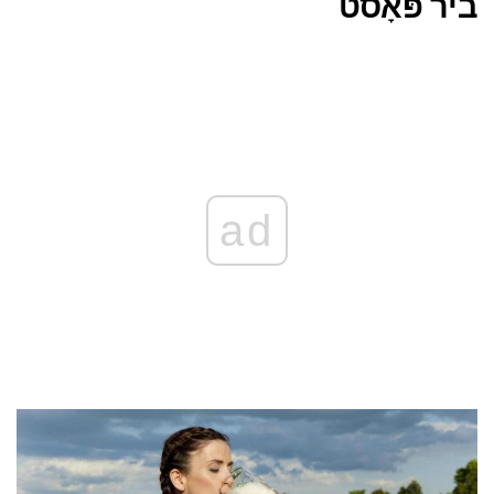
ביר פּאָסט
ad