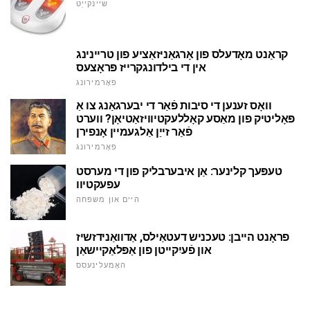
שיינקייַט
קראַנט מאָדעלס פון אָרגאַניזאַציע פון טריינינג
אין די בילדונגקרייז פּראָצעס
פאָרמירונג
וואָס זענען די סיבות פֿאַר די יבערגאַנג צו אַ
פּאָליטיק פון מאַסע קאָללעקטיוויזאַטיאָן? ווערט
פֿאַר זייַן אַלגעמיין אָנפירן
פאָרמירונג
טעפּעך קלינער: אַן איבערבליק פון די מערסט
עפעקטיוו
היים און משפּחה
פראָנט הייבן: טעכניש דעטאַילס, אַדוואַנידזשיז
און פֿעיִקייטן פון אַפּלאַקיישאַן
האָמעלינעסס