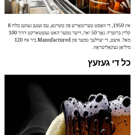
אין 1950, די וואַסט טעריטאָריע פון טשיינאַ, עס זענען געווען בלויז 8
קליין ברועריז. נאָך 50 יאר, זייער נומער האט געשטארקט דורך 100
מאל. איצט, די יערלעך נומער פון Manufactured ביר איז 120
מיליאָן געקאַליטראָוו.
כל די געזעץ