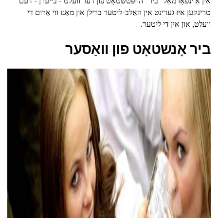
אין אַ ינפאָרמאַל "ביר" הויפּטשטאָט פון דער וועלט - בייערן - דעם
טרינקען איז געדינט אין האַלב-ליטער ברילן און מאַגז ווי אַרום די
וועלט, און אין די ליטער.
ביר אָנשטאָט פון וואַסער