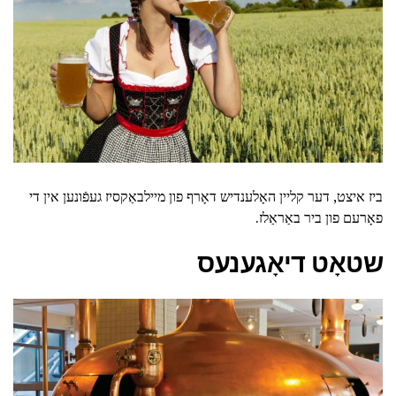
ביז איצט, דער קליין האָלענדיש דאָרף פון מיילבאַקסיז געפֿונען אין די
פאָרעם פון ביר באַראַלז.
שטאָט דיאָגענעס