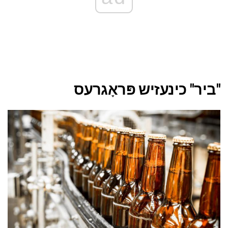
"ביר" כינעזיש פּראָגרעס