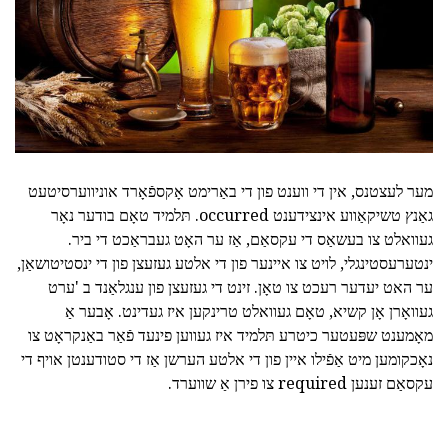
מער לעצטנס, אין די ווענט פון די באַרימט אָקספֿאָרד אוניווערסיטעט
גאַנץ טשיקאַווע אינצידענט occurred. תּלמיד טאָם בודער נאָר
געוואלט צו בעשאַס די עקסאַם, אַז ער האָט געבראַכט די ביר.
ינטערעסטינגלי, לויט צו איינער פון די אלטע געזעצן פון די ינסטיטושאַן,
ער האט יעדער רעכט צו טאָן. זינט די געזעצן פון ענגלאַנד ב 'ערט
געוואָרן אָן קשיא, טאָם געוואלט טרינקען איז געדינט. אָבער אַ
מאָמענט שפּעטער כיטרע תּלמיד איז געווען פינעד פֿאַר באַנקראָט צו
נאָכקומען מיט אַפֿילו איין פון די אלטע הערשן אַז די סטודענטן אויף די
עקסאַם זענען required צו פירן אַ שווערד.