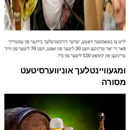
לויט צו באַאַמטער דאַטע, יעדער דורכשניטלעך בירגער פון עסטרייך
פֿאַר די יאָר טרינקען וועגן 30 ליטער פון זאַפט, וועגן 70 ליטער פון ווייך
טרינקען און קימאַט 120 ליטער פון ביר.
ומגעוויינטלעך אוניווערסיטעט
מסורה