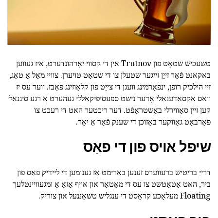
טשעכיש שטאָט פון Trutnov אין די קסווי יאָרהונדערט, איז געווען
באקאנט פֿאַר זייַן זייגער שטעלן צו די שטאָט טויערן. צוויי מאָל אַ טאָג,
זיי הילכיק רופן, ינפאָרמינג וועגן די צייַט פון קלאָוזינג פּאַבז. ווער עס יז
וואס אַקסאַדענאַלי אָדער נישט ספּעסיפיקאַללי געהערט אַ רגע סיגנאַל
קען זיין סאַווירלי באַשטראָפֿט. דער ריכטער האט די רעכט צו
פאַרבאָט גאַווקער באַזוכן די שענק פֿאַר אַ יאָר.
שיפל אויס פון די פאַס
דרייַ בריטיש ברעווערס זענען באַרימט אַז גענומען די ליידיק פאַס פון
ביר, האט אַטאַטשט צו עס די מאָטאָר און אויף אַזאַ אַ ומגעוויינטלעך
Floating מעלאָכע קראָסט די ענגליש טשאַננעל און צוריק.