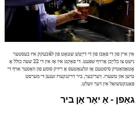
אין איין פון די פּאַבז פון די דייַטש שטאָט פון לüבעקק איז בעסטער
נישט צו בלייַבן אַרויף שפּעט. די פאַקט איז אַז אין די 22 שעה כולל אַ
אָטאַמאַטיק סיסטעם אַז ונלעאַשעס אַ ריזיק סומע פון וואַסער אויף די
טישן און טשערז. דעריבער, ביר דרינגקערז זענען די מערסט
פּאַנגקטשואַל אין דער וועלט.
גאַפן - אַ יאָר אָן ביר