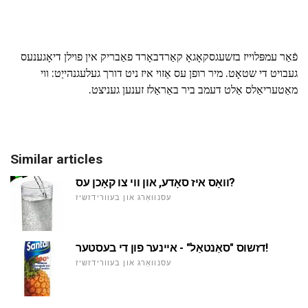
פֿאַר עמפּלוייז בזשעגסקאָגאָ קאַרדבאָרד פאַבריק אין פוילן דיאָגענעס
געבויט די שטאָט. מיר רופן עס אַזוי איז ניט דורך געלעגנהייַט: ווי
מאַטעריאַלס אַלט דעמב ביר באַראַלז זענען געניצט.
Similar articles
וואָס איז סאָדע, און ווי צו קאָכן עס?
עסנוואַרג און בעוורידזשיז
דזשוס "סאַנטאַל" - איינער פון די בעסטער!
עסנוואַרג און בעוורידזשיז