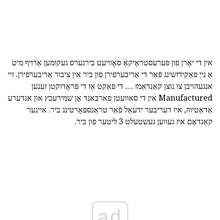
אין די יאָרן פון פּערעסטראָיקאַ סאָוויעט בירגערס געקומען אַרויף מיט
אַ נייַ פּאַקידזשינג פֿאַר די אַריבערפירן פון ביר אין ציבור אַריבערפירן. זיי
אנגעהויבן צו נוצן קאַנדאַמז .... די פאַקט אַז די פּראָדוקטן זענען
Manufactured אין די סאוועטן פארבאנד אָן שמירעכץ און אנדערע
אַדאַטיווז, איז דעריבער ידעאַל פֿאַר טראַנספּאָרטינג ביר. איינער
קאַנדאַם איז געווען געשטעלט 3 ליטער פון ביר.
ad