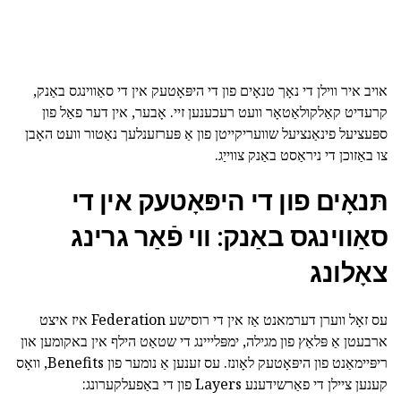
אויב איר ווילן די נאָך טנאָים פון די היפּאָטעק אין די סאַווינגס באַנק,
קרעדיט קאַלקולאַטאָר וועט רעכענען זיי. אָבער, אין דער פאַל פון
ספּעציעל פינאַנציעל שוועריקייטן פון אַ פּערזענלעך נאַטור וועט האָבן
צו באַזוכן די ניראַסט באַנק צווייַג.
תּנאָים פון די היפּאָטעק אין די
סאַווינגס באַנק: ווי פֿאַר גרינג
צאָלונג
עס זאָל ווערן דערמאנט אַז אין די רוסישע Federation איז איצט
ארבעטן אַ פּלאַץ פון מגילה, ימפּלייינג די שטאַט הילף אין באקומען און
ריפּיימאַנט פון היפּאָטעק לאָונז. עס זענען אַ נומער פון Benefits, וואָס
קענען ציילן די פאַרשידענע Layers פון די באַפעלקערונג: