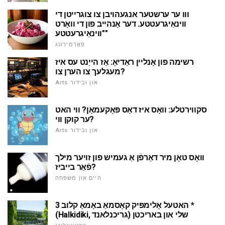
ווו ער ערשטער אנגעהויבן צו צוגרייטן די
ווינאַיגרעטטע. דער אָנהייב פון די וואָרט
"ווינאַיגרעטטע"
פאָרמירונג
רשימה פון אָנליין ראַדיאָ: אַז הייַנט עס איז
מעגלעך צו הערן צו?
Arts און ובידור
סקווירטלע: וואָס איז דאָס פּאָקעמאָן? ווי האט
ער קוקן ווי?
Arts און ובידור
וואָס טאָן מיר דאַרפֿן אַ געמיש פון זויער מילך
פֿאַר בייביז?
היים און משפּחה
האטעל אָלימפּיק קאָסמאַ באָמאָ קלוב 3 *
(Halkidiki, גריכנלאנד) שלי און באריכטן