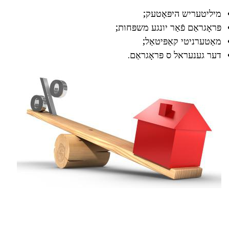
מיליטעריש היפּאָטעק;
פּראָגראַם פֿאַר יונגע משפּחות;
מאַטערניטי קאַפּיטאַל;
דער גענעראל ס פּראָגראַם.