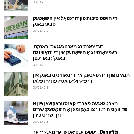
פינאַנסעס
די הויפּט סיבות פון דורכפאַל אין היפּאָטעק
סבערבאַנק
פינאַנסעס
רעפינאַנסינג מאָרטגאַגעס: באַנקס.
רעפינאַנסינג אַ היפּאָטעק אין די "סאַווינגס
באַנק": באריכטן
פינאַנסעס
תּנאָים פון די היפּאָטעק אין די סאַווינגס באַנק און
די פּיקיוליעראַטיז פון זייַן פּלאַן
פינאַנסעס
מאָרטגאַגעס פֿאַר די קאַנסטראַקשאַן פון אַ
פּריוואַט הויז. ווי צו באַקומען אַ היפּאָטעק: שריט
דורך שריט פירן
פינאַנסעס
דיפפערענטיאַטעד פּיימאַנץ זייער Benefits.