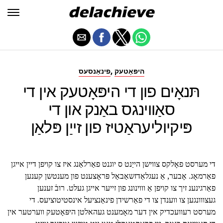
,
היפּאָטעק
פינאַנסעס
תּנאָים פון די היפּאָטעק אין די
סאַווינגס באַנק און די
פּיקיוליעראַטיז פון זייַן פּלאַן
די מערסט פאָלקס צווישן הייַנט ס יוגנט פאַרלאַנג איז צו קויפן דיין אייגן
פאַרמאָג. אָבער, אַ נעגלאַדזשאַבאַל פּראָצענט פון מענטשן קענען
פאַרגינענ זיך צו קויפן אַ וווינונג פון זייער אייגן געלט. רובֿ זענען
געצווונגען צו ווענדן צו די פאַרשידן פינאַנציעל אינסטיטוציעס. די
מערסט רעוועכדיק אין דער מאָמענט געהאלטן היפּאָטעק ווערטער אין