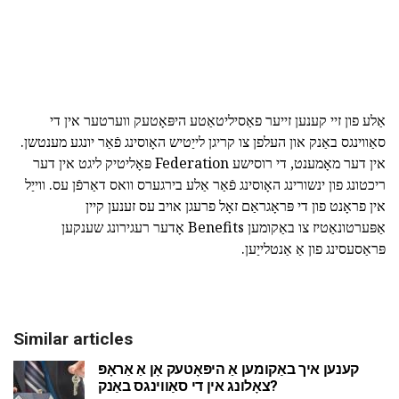
אַלע פון זיי קענען זייער פאַסיליטאַטע היפּאָטעק ווערטער אין די
סאַווינגס באַנק און העלפן צו קריגן לייַטיש האָוסינג פֿאַר יונגע מענטשן.
אין דער מאָמענט, די רוסישע Federation פּאָליטיק ליגט אין דער
ריכטונג פון ינשורינג האָוסינג פֿאַר אַלע בירגערס וואס דאַרפֿן עס. ווייַל
אין פראָנט פון די פּראָגראַם זאָל פרעגן אויב עס זענען קיין
אַפּערטונאַטיז צו באַקומען Benefits אָדער רעגירונג שענקען
פּראַסעסינג פון אַ אַנטלייַען.
Similar articles
קענען איך באַקומען אַ היפּאָטעק אָן אַ אַראָפּ
צאָלונג אין די סאַווינגס באַנק?