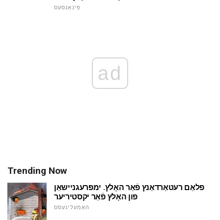
פינאַנסעס
ad
Trending Now
פלאַם רעטאַרדאַנץ פֿאַר האָלץ. ימפּרעגניישאַן
פון האָלץ פֿאַר יקסטיריער
האָמעלינעסס