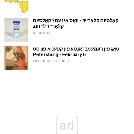
קאַלסיום קלאָרייד - וואָס איז עס? קאַלסיום
קלאָרייד לייזונג
געזונטהייַט
טאָג פון רעמעמבראַנסע פון קסעניאַ פון סט
Petersburg - February 6
גייסטיקער אנטוויקלונג
ad