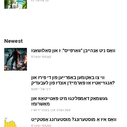
טראַוואַלינג
Newest
וואָס ניט אָנהייבן "וואַרפייס": ז און סאַלושאַנז
קאָמפּיוטערס
ווי צו באַקומען באַפרייַען פון די פירז און
אַנגזייאַטיז אַז פאַרמייַדן אונדז פון לעבעדיק?
זיך-שליימעס
געשמאַק דאַמפּלינגז מיט פּאַטייטאָוז און
מאַשרומז
עסנוואַרג און בעוורידזשיז
וואָס איז אַ מוסטערונג? מוסטערונג אָפטקייַט
קאָמפּיוטערס