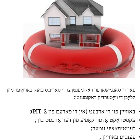
פֿאַר די סאַבמישאַן פון דאקומענטן צו די סאַווינגס באַנק באַראָוער מוזן
קלייַבן די ווייַטערדיק דאקומענטן:
באַווייַזן פון די אַרבעט (אין די פאָרעם פון PIT-2);
עקסטראַקט אָדער קאָפּיע פון דער אַרבעט בוך;
לעגיטימאַציע נומער;
פּענסיע באַווייַזן ;