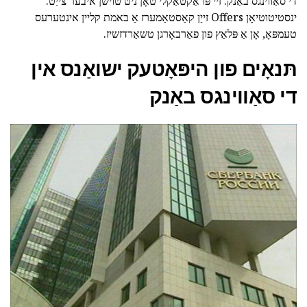
די סאַווינגס באַנק. זיי פּראַקטאַקלי טאָן ניט טוישן איבער צייַט.
ינסטיטוטיאָן Offers זייַן קאַסטאַמערז אַ באמת קליין אינטערעס
טעמפּאָ, אָן אַ פּלאַץ פון פאַרבאָרגן טשאַרדזשיז.
תּנאָים פון היפּאָטעק ישואַנס אין
די סאַווינגס באַנק