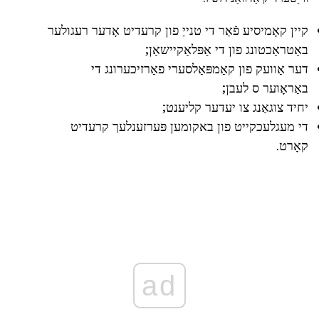
קיין קאָמיסיע פֿאַר די טנייַ פון קרעדיט אָדער רעגולער
באַטראַכטונג פון די אַפּלאַקיישאַן;
דער אַוועק פון קאַמפּאַלסערי פאַרזיכערונג די
באַראָוער ס לעבן;
יחיד צוגאַנג צו יעדער קליענט;
די מעגלעכקייט פון באקומען פּערזענלעך קרעדיט
קאָרט.
ad