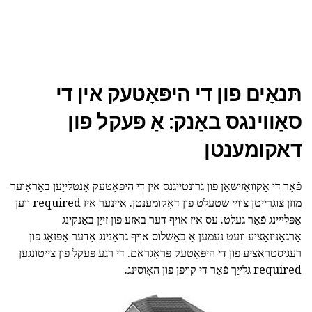
תּנאָים פון די היפּאָטעק אין די
סאַווינגס באַנק: אַ פּעקל פון
דאקומענטן
פֿאַר די אַקוואַזישאַן פון גרונטייגנס אין די היפּאָטעק אַנטלייַען באַראָוער
מוזן צוגרייטן צוויי שטעלט פון דאָקומענטן. איינער איז required ווען
אַפּלייינג פֿאַר געלט. עס איז אויף דער באזע פון זייַן באַנקינג
אָרגאַניזאַציע וועט נעמען אַ באַשלוס אויף גראַנינג אָדער אָפּזאָג פון
רעגיסטראַציע פון די היפּאָטעק פּראָגראַם. די רגע פּעקל פון צייטונגען
required גלייַך פֿאַר די קויפן פון האָוסינג.