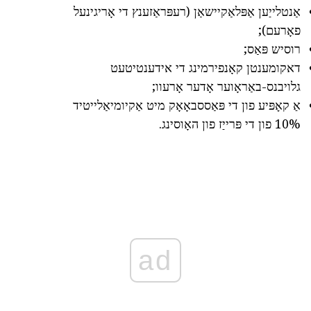
אַנטלייַען אַפּלאַקיישאַן (רעפּראַזענץ די אָריגינעל
פאָרעם);
רוסיש פּאַס;
דאקומענטן קאָנפירמינג די אידענטיטעט
גלויבנס-באַראָוער אָדער אָרעוו;
אַ קאָפּיע פון די פּאַססבאָאָק מיט אַקיומיאַלייטיד
10% פון די פּרייַז פון האָוסינג.
ad