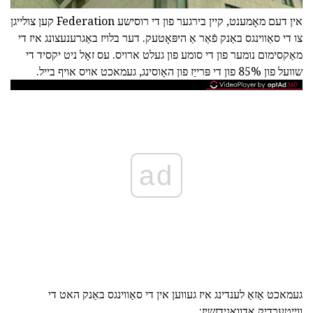
אין דעם מאָמענט, קיין בירגער פון די רוסישע Federation קען צולייגן
צו די סאַווינגס באַנק פֿאַר אַ היפּאָטעק. דער בלויז באַגרענעצונג איז די
מאַקסימום נומער פון די סומע פון געלט ארויס. עס זאָל ניט יקסיד די
שוועל פון 85% פון די פּרייַז פון האָוסינג, געמאכט אויס אויף בייל.
ad
געמאכט אַזאַ לענדינג איז געווען אין די סאַווינגס באַנק האט די
ווייַטערדיק אַדוואַנידזשיז: