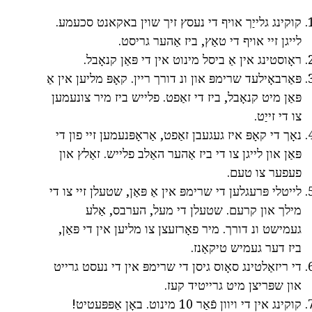
קוקינג גלייַך אויף די נעסץ זיך שוין באקאנט סכעמע.
לייגן זיי אויף די טאַץ, ביז אַהער גריסט.
ראָוסטינג אין אַ ביסל מינוט אין די פּאַן קנאָבל.
פּאַרבאָילעד שרימפּ און ונ דורך ריין. קאָפּ מליען אין אַ
פּאַן מיט קנאָבל, ביז די זאַפט. פלייש ביז מיר צונעמען
צו די זייַט.
נאָך די קאָפּ איז געגעבן זאַפט, אַראָפּנעמען זיי פון די
פּאַן און לייגן צו די ביז אַהער האַלב פלייש. זאַלץ און
פעפער צו טעם.
לייטלי פּרעגלען די שרימפּ אין אַ פּאַן, שטעלן זיי צו די
מילך און קרעם. שטעלן די מעל, הערבס, אַלע
געמישט ונ דורך. מיר פאָרזעצן צו מליען אין די פּאַן,
ביז דער געמיש טיקאַנז.
די ריזאַלטינג סאָוס גיסן די שרימפּ אין די נעסט גרייט
און שפּריצן מיט גרייטיד קעז.
קוקינג אין די ויוון פֿאַר 10 מינוט. באָן אַפּפּעטיט!