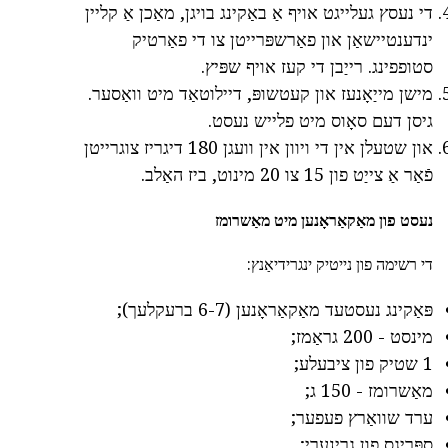
די נעסץ געלייגט אויף אַ באַקינג בויגן, מאַכן אַ קליין
ינדענטיישאַן און פאַרשפּרייטן צו די פאַרטיק
סטופפינג. רייַבן די קעז אויף שפּיץ.
מישן מייַאָנעז און קעטשופּ, דיילוטאַד מיט וואַסער.
גיסן דעם סאָוס מיט פלייש נעסט.
און שטעלן אין די ויוון אין וועגן 180 דיגריז צוגרייטן
פֿאַר אַ צייַט פון 15 צו 20 מינוט, ביז האַלב.
נעסט פון מאַקאַראָנען מיט מאַשרומז
די רשימה פון נייטיק ינגרידיאַנץ:
פּאַקינג נעסטעד מאַקאַראָנען (6-7 ברעקלעך);
מינסט - 200 גראַמז;
1 שטיק פון ציבעלע;
מאַשרומז - 150 ג;
ערד שוואַרץ פעפער;
ספּריגס פון גרינערי;