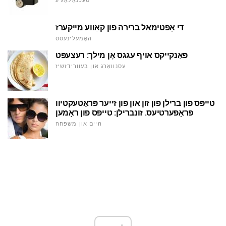
טעכנאָלאָגיע
די אָפּטימאַל ברירה פון קאַווע מייקערז
האָמעלינעסס
פּאַנקייקס אויף עגגס אָן מילך: רעצעפּט
עסנוואַרג און בעוורידזשיז
טייפּס פון ברילן פון זון און פון זייער פּראַטעקטיוו
פּראָפּערטיעס. זונברילן: טייפּס פון ראָמען
היים און משפּחה