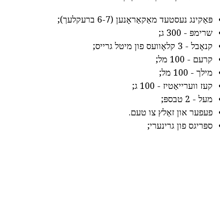
פּאַקינג נעסטעד מאַקאַראָנען (6-7 ברעקלעך);
שרימפּ - 300 ג;
קנאָבל - 3 קלאָוועס פון מיטל גרייס;
קרעם - 100 מל;
מילך - 100 מל;
קעז ווערייאַטיז - 100 ג;
מעל - 2 טבספּ;
פעפער און זאַלץ צו טעם.
ספּריגס פון גרינערי;