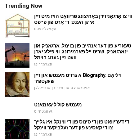
Trending Now
ווי צו אָרגאַניזירן באַהיצונג פּריוואַט הויז מיט זיין
אייגן הענט: די אָרט פון פּייפּס
האָמעלינעסס
טעאָריע פון דער אָנהייב פון בוימל: אָרגאַניק און
ינאָרגאַניק. שריט ייל פאָרמירונג. ווי פילע יאָרן
וועט זיין גענוג בוימל
פאָרמירונג
א גרויס מענטש און זיין Biography. ויליאַם
שעקספּיר
אויסגאבעס און שרייבן ארטיקלען
מענטש קול ליגאַמאַנט
געזונטהייַט
די דעריוואַט פון די סינוס פון די ווינקל איז גלייַך
צו די קאָסינע פון דער זעלביקער ווינקל
פאָרמירונג