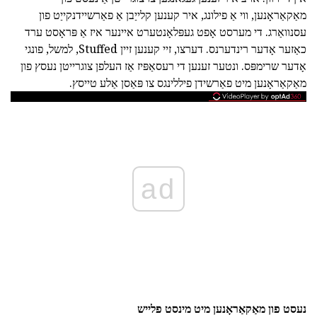
מאַקאַראָנען, ווי אַ פילונג, איר קענען קלייַבן אַ פאַרשיידנקייַט פון
עסנוואַרג. די מערסט אָפט געפּלאָנטערט איינער איז אַ פּראָסט ערד
כאַזער אָדער רינדערנס. דערצו, זיי קענען זיין Stuffed, למשל, פונגי
אָדער שרימפּס. ונטער זענען די רעסאַפּיז אַז העלפן צוגרייטן נעסץ פון
מאַקאַראָנען מיט פאַרשידן פיללינגס צו פּאַסן אַלע טייסץ.
ad
נעסט פון מאַקאַראָנען מיט מינסט פלייש