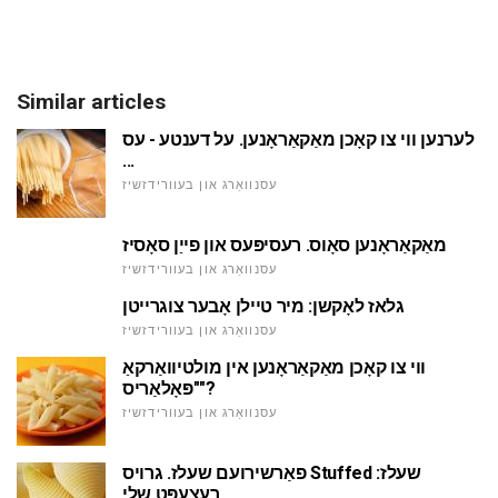
Similar articles
לערנען ווי צו קאָכן מאַקאַראָנען. על דענטע - עס
...
עסנוואַרג און בעוורידזשיז
מאַקאַראָנען סאָוס. רעסיפּעס און פייַן סאָסיז
עסנוואַרג און בעוורידזשיז
גלאז לאָקשן: מיר טיילן אָבער צוגרייטן
עסנוואַרג און בעוורידזשיז
ווי צו קאָכן מאַקאַראָנען אין מולטיוואַרקאַ
"פּאָלאַריס"?
עסנוואַרג און בעוורידזשיז
פאַרשירועם שעלז. גרויס Stuffed שעלז:
רעצעפּט שלי