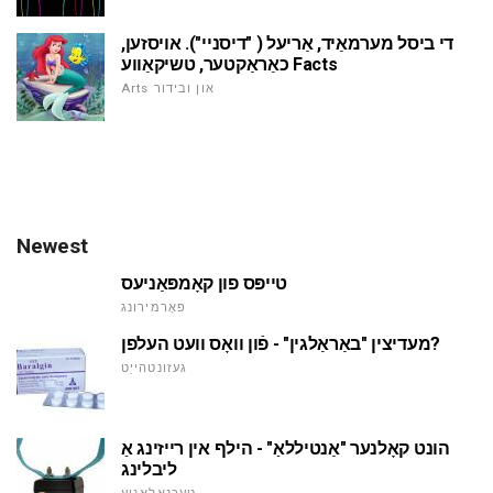
די ביסל מערמאַיד, אַריעל ( "דיסניי"). אויסזען,
כאַראַקטער, טשיקאַווע Facts
Arts און ובידור
Newest
טייפּס פון קאָמפּאַניעס
פאָרמירונג
מעדיצין "באַראַלגין" - פֿון וואָס וועט העלפן?
געזונטהייַט
הונט קאָלנער "אַנטיללאַ" - הילף אין רייזינג אַ
ליבלינג