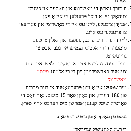
שאַנסן.
ונ דורך וואַשן די מאַשרומז אין וואַסער און פינעלי
צעהאַקן זיי. א ביסל פּרעגלען זיי אין אַ פּאַן.
שנייַדן ציבעלע, לייגן עס אין די מאַשרומז און פאָרזעצן
צו פּרעגלען עס אַלע.
לייג די ערד רינדערנס, פעפער און זאַלץ צו טעם.
סימערד די ריזאַלטינג געמיש איז געבראכט צו
גרייטקייַט.
בוילד נעסץ געלייגט אויף אַ באַקינג בלאַט. אין דעם
צענטער פאַרשפּרייטן פון די ריזאַלטינג
מינסט
מאַשרומז.
מיר שטעלן אין אַ ויוון פּרעהעאַטעד צו דער מדרגה
פון 180 דיגריז, און באַקן פֿאַר 15 מינוט. נאָך וואָס די
פאַרטיק שיסל קענען שפּריצן מיט הערבס אויף שפּיץ.
נעסט פון מאַקאַראָנען מיט שרימפּ סאָוס
די רשימה פון נייטיק ינגרידיאַנץ: