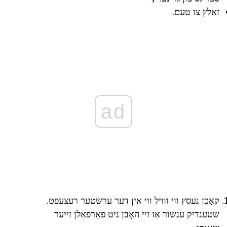
זאַלץ צו טעם.
ad
קאָכן נעסץ ווי ווויל ווי אין דער ערשטער רעצעפּט.
שטענדיק ענשור אַז זיי האָבן ניט פאַרפאַלן זייער