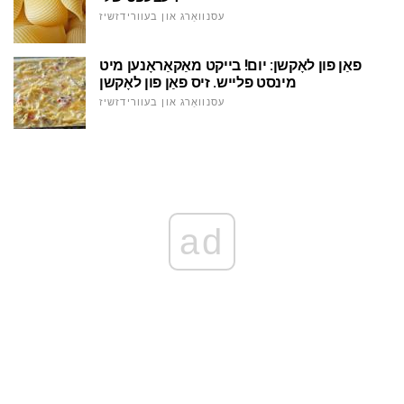
עסנוואַרג און בעוורידזשיז
פאַן פון לאָקשן: יום! בייקט מאַקאַראָנען מיט
מינסט פלייש. זיס פאַן פון לאָקשן
עסנוואַרג און בעוורידזשיז
ad