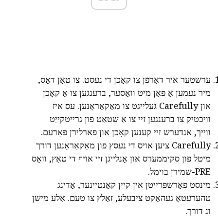
ערשטער איר דאַרפֿן צו קאָכן די נעסט. צו טאָן דאָס,
מיר נעמען אַ פּאַן מיט וואַסער, ברענגען צו אַ קאָכן
און Carefully געלייגט צו מאַקאַראָנען. עס איז
וויכטיק צו ברענגען זיי צו אַ שטאַט פון גרייטקייַט
ווייך, אַנדערש זיי קענען קאָכן און פאַרלירן פאָרעם.
Carefully ציען אויס די נעסץ פון מאַקאַראָנען דורך
מיטל פון סקיממערס און אָנלייגן זיי אויף די טאַץ, וואָס
PRE-שמירן בוימל.
מינסט פאַרשפּרייטן אין קיין קאַנטיינער, אַדינג
טהערעטאָ געהאַקט ציבעלע, זאַלץ צו טעם. אַלע מישן
ונ דורך.