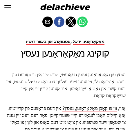
,
מאַקאַראָנען ידעל
עסנוואַרג און בעוורידזשיז
קוקינג מאַקאַראָנען נעסץ
נעסץ פון מאַקאַראָנען זענען ספּאַגעטי, טוויסטיד אין די פאָרעם פון
רינגס. אָוטוואַרדלי, זיי זענען זייער ענלעך צו פּראָסט פויגל ס נעסט, אין
דעם קשר, און גאַט אַ פייַן נאָמען. איר קענען קויפן זיי אין קיין
שפּייַזקראָם קראָם.
אַזוי,
ווי צו קאָכן מאַקאַראָנען, נעסץ?
אין דעם פּראָצעס פון קריייטינג
אַזאַ קיילים האָבן לעגאַמרע קיין שוועריקייטן. פֿאַר דעם וועט זיין גענוג
צו שטאָפּן זייער סטופפינג און צייַט מיט דעם סאָוס און לאָזן צו באַקן
אין די ויוון. אויב איר זענען געגאנגען צו צוגרייטן אַ נעסט פון