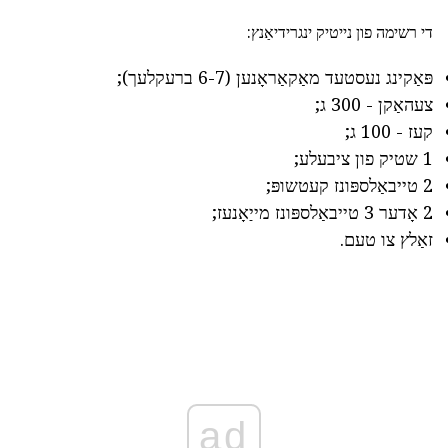
די רשימה פון נייטיק ינגרידיאַנץ:
פּאַקינג נעסטעד מאַקאַראָנען (6-7 ברעקלעך);
צעהאַקן - 300 ג;
קעז - 100 ג;
1 שטיק פון ציבעלע;
2 טייבאַלספּונז קעטשופּ;
2 אָדער 3 טייבאַלספּונז מייַאָנעז;
זאַלץ צו טעם.
ad