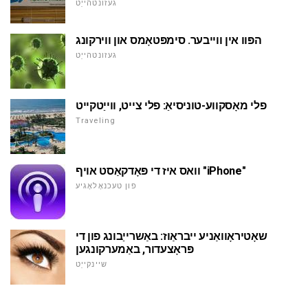
געזונטהייַט
הפּוו אין ווייבער. סימפּטאָמס און ווירקונג
געזונטהייַט
פלי מאָסקווע-טוניסיאַ: פלי צייט, ווייַטקייט
Traveling
וואס איז די פּאָדקאַסט אויף "iPhone"
פון טעכנאָלאָגיע
שאָטיראָוואַניע ייבראַוז: באַשרייַבונג פון די
פּראָצעדור, באַמערקונגען
שיינקייַט