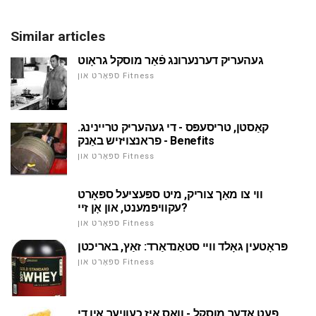
Similar articles
געהעריק דערנערונג פֿאַר מוסקל גראָוט
ספּאָרט און Fitness
קאַסטן, טריסעפּס - די געהעריק טריינינג.
פראנצויזיש באַנק - Benefits
ספּאָרט און Fitness
ווי צו מאַך צוריק, מיט ספּעציעל ספּאָרט
עקוויפּמענט, און אָן זיי?
ספּאָרט און Fitness
פּראָטעין גאָלד וויי סטאַנדאַרד: זאַץ, באריכטן
ספּאָרט און Fitness
פעט אָדער מוסקל - וואָס איז כעוויער אין די