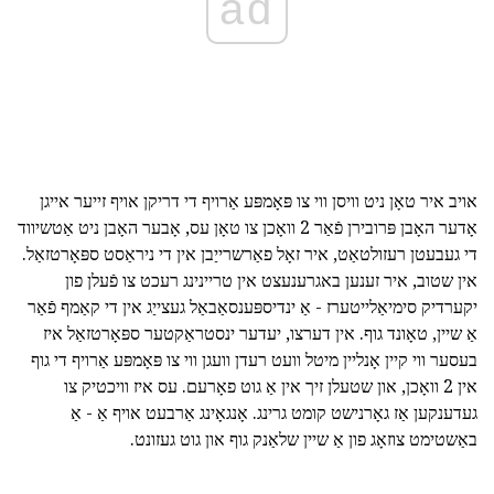
ad
אויב איר טאָן ניט וויסן ווי צו פּאָמפּע אַרויף די דריקן אויף זייער אייגן
אָדער האָבן פּרובירן פֿאַר 2 וואָכן צו טאָן עס, אָבער האָבן ניט אַטשיווד
די געבעטן רעזולטאַט, איר זאָל פאַרשרייַבן אין די ניראַסט ספּאָרטזאַל.
אין שטוב, איר זענען באגרענעצט אין טריינינג רעכט צו פֿעלן פון
יקערדיק סימיאַלייטערז - אַ ינדיספּענסאַבאַל געצייַג אין די קאַמף פֿאַר
אַ שיין, טאָונד גוף. אין דערצו, יעדער ינסטראַקטער ספּאָרטזאַל איז
בעסער ווי קיין אָנליין מיטל וועט רעדן וועגן ווי צו פּאָמפּע אַרויף די גוף
אין 2 וואָכן, און שטעלן זיך אין אַ גוט פאָרעם. עס איז וויכטיק צו
געדענקען אַז גאָרנישט קומט גרינג. אָנגאָינג אַרבעט אויף אַ - אַ
באַשטימט צוזאָג פון אַ שיין שלאַנק גוף און גוט געזונט.