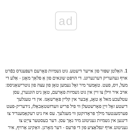
ad
1. האַלטן שפּור פון אייער דיעטע. גוט גשמיות פאָרעם דעפּענדס בפֿרט
אויף געהעריק דערנערונג. די הויפּט שונאים פון אַ פלאַך מאָגן - אַלע די
מעל, זיס, פעט. טאָמער מיר זאָל נעמען טאָן פון עצה פון נוטרישאַניסס:
אויב איר ווילן צו זיין אין גוט גשמיות פאָרעם, טאָן ניט הונגערן, עסן
עטלעכע מאל אַ טאָג, אָבער אין קליין פּאָרשאַנז. אין די טעגלעך
דיעטע זאָל זייַן פאָרשטעלן ווי פיל פריש וועדזשטאַבאַלז, נידעריק-פעט
פערמענטעד מילך פּראָדוקטן ווי מעגלעך. עס איז ניט רעקאַמענדיד צו
דינגען אין גשמיות געניטונג מיד נאָך עסן. דער בעסטער צייַט צו
געניטונג אויף ינפלאַציע פון די פּרעס - דער מאָרגן. וואַקינג אַרויף, איר