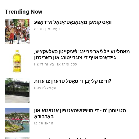
Trending Now
וואָס קומען מאָנאָנאַטיאָנאַל אייראָפּע
נייַעס און חברה
מאַסלינע ייל פֿאַר פריינג: פֿעיִקייטן סעלעקציע,
גיידאַנס אויף די צוגרייטונג און באריכטן
עסנוואַרג און בעוורידזשיז
ווי צו קלייַבן די טאָפּל טויערן צו עדות?
האָמעלינעסס
סט יוחנן 'ס - די הויפּטשטאָט פון אַנטיגואַ און
באַרבודאַ
טראַוואַלינג