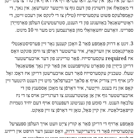
הערשן איז נאָך אין שולע. וואַרעם-אַרויף איז דארף אין סדר צו צוגרייטן
די מאַסאַלז און דזשוינץ פון דעם גוף צו ווייַטער יגזערשאַן. אין נאך, די
קאָמפּלעקס פּשוט עקסערסייזיז (טילץ צו די לינקס און רעכט זייטן, די
ראָוטיישאַנאַל באַוועגונג פון די הענט, סטרעטשינג) העלפן פאַרמייַדן
ספּריינז. וואַרעם יוזשאַוואַלי מוזן פאַרנעמען ניט מער ווי 10 מינוט.
3. זינט אַ דרוק פּאָמפּע פֿאַר 2 וואָכן קענען נאָר זיין פּערסיסטאַנטלי
פאַרקנאַסט אין ווערקאַוץ, איר ערשטער דאַרפֿן צו וויסן פּונקט וואָס
איז required עקסערסייזיז. פֿאַר טריינינג פון דער אויבערשטער
דריקן בייַזייַן פון ספּאָרט עקוויפּמענט און פֿאַר קיין נאָך אַפּשאַנאַל
שעלז. טעכניק עקסערסייזיז פֿאַר דעם אויבערשטן דריקן איז דאָס: זאָל
ליגן אויף דיין צוריק אויף אַ פלאַך ייבערפלאַך מיט זיין הענט הינטער זיין
קאָפּ און ניז בענט. ווייַטער, איר דאַרפֿן צו מאַכן אַססענץ פון די
אויבערשטער גוף אין אַן אָנשטרענגונג צו דערגרייכן אויס צו די ניז
עלבאָוז הענט. די סומע פון געניטונג דעפּענדס אויף דעם יחיד גשמיות
קייפּאַבילאַטיז. אין קיין פאַל, טאָן זיי דאַרפֿן צו זיין פּאַקט.
פּאָמפּע אַרויף די דריקן פֿאַר אַ קורץ צייַט וועט אויך העלפן ספּעציעל
עקסערסייזיז פֿאַר די נידעריקער דרוק,
וואָס זענען דער הויפּט אין רייזינג