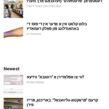
רעסטאָראַן "פּרעטזעלס" (זעלענאָגראַד): מעניו
עסנוואַרג און בעוורידזשיז
בלוט קלאַט אין אַ אָדער אין די פוס: די
באַהאַנדלונג פון פאָלק רעמאַדיז
געזונטהייַט
Newest
ווי צו אָפּלאָדירן אַ "רוטובאַ" ווידעא?
קאָמפּיוטערס
קרעם "פּראָקטאָ-גליווענאָל": באריכטן, פּרייַז
פירן