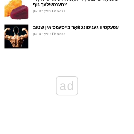
מענטשלעך גוף?
ספּאָרט און Fitness
עפעקטיוו געניטונג פֿאַר בייסעפּס אין שטוב
ספּאָרט און Fitness
ad