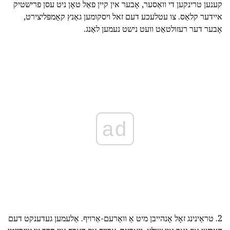
קענען טרינקען די וואַסער, אָבער אין קיין פאַל טאָן ניט עסן פרישטיק
איידער קלאַס. צו עטלעכע דעם זאל ויסקומען גאַנץ קאָמפּליצירט,
אָבער דער רעזולטאַט וועט נישט נעמען לאַנג.
ad
2. טראַינינג זאָל אָנהייבן מיט אַ וואַרעם-אַרויף. אַלעמען געדענקט דעם