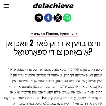
,
בויען מוסקל
ספּאָרט און Fitness
ווי צו בויען אַ דרוק פֿאַר 2 וואָכן אָן
אַ באַזוכן צו די ספּאָרטזאַל?
פילע חלום פון אַ שיין גוף ינפלאַטעד, אָבער טריפּס צו די ספּאָרטזאַל
קענען ניט פאַרגינענ זיך איין. טאָמער די מערסט וויכטיק טייל פון אַ
שיין געשטאַלט איז גומע ענג מאָגן, ביידע מענטשן און ווייבער. אין
פאַקט, אויב איר אַרבעט שווער, ווער עס יז קענען פּאָמפּע אַרויף די
דריקן פֿאַר 2 וואָכן
אין שטוב. פילע וועט האָבן שוין פּרובירן צו טאָן
ספּאָרט אין שטוב, אָבער באקומען קיין positive רעזולטאַט, און דאָס
איז נישט חידוש, ווייַל די לייזונג צו סאַגינג (אַ ביסל באַלדזשינג ווייל