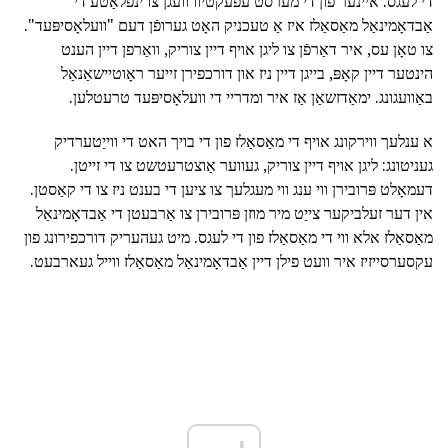
די לעגס. איינער פון די מערסט עפעקטיוו וועגן צו ינפלאַטע די
אַבדאָמינאַל מאַסאַלז איז אַ טעכניק האָט גערופֿן דעם "וועלאָסיפּעד".
צו טאָן עס, איר דאַרפֿן צו ליגן אויף דיין צוריק, וואַרפן דיין הענט
הינטער דיין קאָפּ, בייגן דיין ניז און דורכפירן זייער ראָוטיישאַנאַל
באַוועגונג. ימאַדזשאַן אַז איר ומדריי די וועלאָסיפּעד טרעטלען.
א ענלעך ווירקונג אויף די מאַסאַלז פון די בויך האט די ווייַטערדיק
געניטונג: ליגן אויף דיין צוריק, געווער אַוצטרעטשט צו די זייטן.
דעמאָלט פּרובירן ווי ענג ווי מעגלעך צו ציען די בענט ניז צו די קאַסטן.
אין דער זעלביקער צייַט מיר מוזן פּרובירן צו אַרבעטן די אַבדאָמינאַל
מאַסאַלז אלא ווי די מאַסאַלז פון די לעגס. מיט געהעריק דורכפירונג פון
עקסערסייזיז איר וועט פילן דיין אַבדאָמינאַל מאַסאַלז ווייל געארבעט.