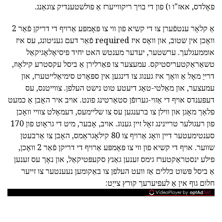
פאָלדס, אאז"ו ו) פון די בויך ריקווייערז אַ פולשטענדיק צוגאַנג.
אַ קלאָר ענטפֿערן צו די קשיא פון ווי צו פּאָמפּע אַרויף די דריקן פֿאַר 2
וואָכן אין שטוב, און וואָס איז required פֿאַר דעם געניטונג, עס איז
אוממעגלעך. ערשטער, יעדער מענטש האט יחיד פיסיאָלאָגיקאַל
טשאַראַקטעריסטיקס. עמעצער צו פאַרלירן אַ ביסל עקסטרע קילאָוז,
דרייַ מאָל אַ וואָך איז גענוג צו דינגען אין ספּאָרט סימיאַלייטערז, און
עמעצער, און מאַלטי-טאָג דיעטע טוט נישט העלפן. צווייטנס, עס
דעפּענדס אויף די אַזוי-גערופֿן סטאַרטינג פונט. אויב איר האָבן אַ כמעט
פלאַך מאָגן און ווילן צו ברענגען עס צו שליימעס, דעמאָלט צוויי וואָכן
פון רעגולער טריינינג זאָל זיין גענוג. אויב, אָבער, מיט די גראָוט פון 170
סענטימעטער דיין וואָג אַרויף צו 80 קילאָגראַמס, האָבן צו אַרבעטן
שווער. אויף די קשיא פון ווי צו פּאָמפּע אַרויף די דריקן פֿאַר 2 וואָכן,
פילע ינסטראַקטערז גימס זענען גאַנץ סקעפּטיקאַל, און נאָך עס זענען
אַ ביסל פּשוט כּללים אַז וועט העלפן צו באַקומען נעענטער צו זייער
חלום גוף אין אַ לעפיערעך קורץ צייַט: