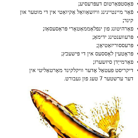
פּאָסטפּאַרטום דעפּרעסיע;
פֿאַר מיינטיינינג וויזשאַוואַל אַקיואַטי אין די מוטער און
קינד;
פאַרהיטונג פון ינפלאַממאַטאָרי פּראַסעסאַז;
פּרעווענטינג ידימאַ;
פּרעססוריזאַטיאָן;
פּראָטעין לאָססעס אין די פּישעכץ;
פאַרמייַדן סיזשערז;
דיקריסט פעטאַל אָדער וויקלקינד מאָרטאַליטי אין
דער ערשטער 7 טעג פון געבורט.