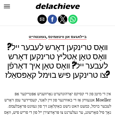
,
ביילאגעס און וויטאַמינס
געזונטהייַט
וואָס טרינקען דאָרש לעבער ייל?
וואָס טאָן אַטליץ טרינקען דאָרש
לעבער ייל? וואָס טאָן איך דאַרפֿן
צו טרינקען פיש בוימל קאַפּסאַלז?
אין די מיטן פון די קסיקס יאָרהונדערט נאָרוועגיש אַפּטייקער אַפּ
Moeller אנגעוויזן אַז די באוווינער פון זיין לאַנד, קעסיידער עסן דאָרש
לעבער בוימל, כּמעט האט נישט באַקלאָגנ זיך פון געזונט פּראָבלעמס.
נאָך פיל פאָרשונג, ער געלערנט צו פּראָדוצירן ייל פון די פריש פיש, וואָס