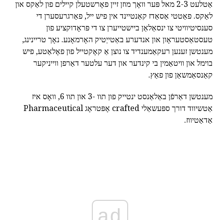
אַטלעט 2-3 מאל פּער וואָך מוזן זיין פאָרשטעלן קיילים פון לאַקס און
לאַקס. פאַטטי אַסאַדז קאַנטיינד אין פיש ייל, פאַרגרעסערן די
סענסיטיוויטי צו ינסאַלאַן ביישטייערן צו די פּראָדוקציע פון
טעסטאַסטעראָון און אנדערע באַטייַטיק האָרמאָנע. נאָך טריינינג,
מענטשן זענען רעקאַמענדיד צו נוצן אַ קאָקטייל פון פאָלאַטע, פיש
בוימל און וויטאַמין בי קינדער און דער עלטער דאַרפן ווייניקער
קאַנסאַמשאַן פון פאַץ.
מענטשן דאַרפֿן באַלאַנסט ינטייק פון תוו -3 און תוו 6, וואָס איז
אַטשיווד דורך ספּעשאַלי crafted אָפּטראָג Pharmaceutical
אַדאַטיווז.
ad