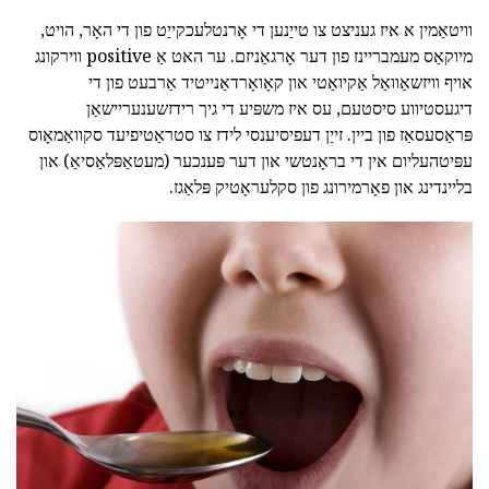
וויטאַמין א איז געניצט צו טייַנען די אָרנטלעכקייַט פון די האָר, הויט,
מיוקאַס מעמבריינז פון דער אָרגאַניזם. ער האט אַ positive ווירקונג
אויף וויזשאַוואַל אַקיואַטי און קאָואָרדאַנייטיד אַרבעט פון די
דיגעסטיווע סיסטעם, עס איז משפּיע די גיך רידזשענעריישאַן
פּראַסעסאַז פון ביין. זייַן דעפיסיענסי לידז צו סטראַטיפיעד סקוואַמאָוס
עפּיטהעליום אין די בראָנטשי און דער פּענכער (מעטאַפּלאַסיאַ) און
בליינדינג און פאָרמירונג פון סקלעראָטיק פּלאַגז.