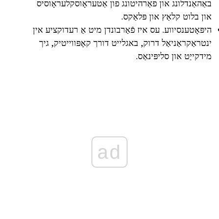
באַהאַנדלונג און פאַרהיטונג פון אַטעראָוסקלעראָוסיס
און בלוט קלאַץ און פּלאַקס.
היפּאָטענסיווע. עס איז פֿאַרבונדן מיט אַ רעדוקציע אין
ינטראַקראַניאַל דרוק, באגלייט דורך קאָפּווייטיק, גיך
מידקייַט און סליפּינאַס.
ad