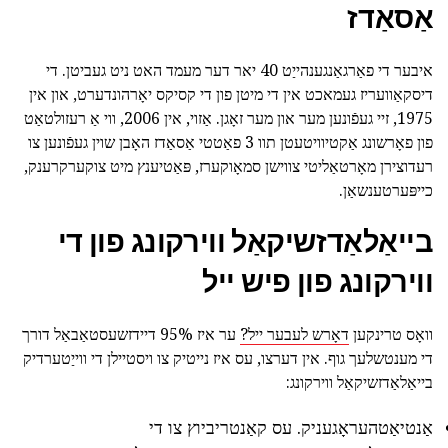
אַסאַדז
איבער די פאַרגאַנגענהייַט 40 יאר דער מעמד האט ניט געביטן. די
דיסקאַוועריז געמאכט אין די מיטן פון די קסיקס יאָרהונדערט, און אין
1975, זיי געפֿונען מער און מער זאָגן. אַזוי, אין 2006, ווי אַ רעזולטאַט
פון פאָרשונג אַקטיוויטעטן תוו 3 פאַטטי אַסאַדז האָבן שוין געפֿונען צו
רעדוצירן מאָרטאַליטי צווישן סמאָוקערז, פּאַטיענץ מיט צוקערקרענק,
כייפּערטענשאַן.
בייאַלאַדזשיקאַל ווירקונג פון די
ווירקונג פון פיש ייל
וואָס טרינקען
דאָרש לעבער ייל?
ער איז 95% דיידזשעסטאַבאַל דורך
די מענטשלעך גוף. אין דערצו, עס איז נייטיק צו ויסטיילן די ווייַטערדיק
בייאַלאַדזשיקאַל ווירקונג:
אַנטיאַטהעראָגעניק. עס קאַנטריביוץ צו די