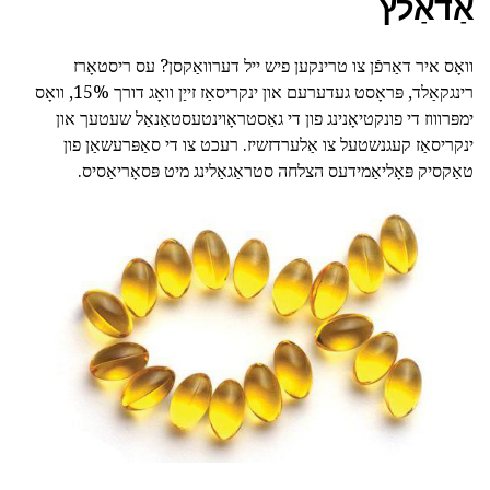
אַדאַלץ
וואָס איר דאַרפֿן צו טרינקען פיש ייל דערוואַקסן? עס ריסטאָרז
רינגקאַלד, פּראָסט געדערעם און ינקריסאַז זייַן וואָג דורך 15%, וואָס
ימפּרוווז די פונקטיאָנינג פון די גאַסטראָוינטעסטאַנאַל שעטעך און
ינקריסאַז קעגנשטעל צו אַלערדזשיז. רעכט צו די סאַפּרעשאַן פון
טאַקסיק פּאָליאַמידעס הצלחה סטראַגאַלינג מיט פּסאָריאַסיס.