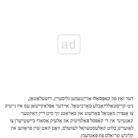
ad
דער זאַץ פון קאַפּסאַלז אַרייַננעמען גליסערין, דזשעלאַטאַן,
ניט-קריסטאַלליזאַבלע סאָרביטאָל. איידער אַפּלאַקיישאַן עס איז נייטיק
צו אָנפירן מאַנואַל פאָרשונג און באַראַטנ זיך מיט דיין דאָקטער.
קאַנטיינד אין די קאַפּסל פּאַלמיטיק און אָלעיק אַסאַדז ביישטייערן צו
לאָוערינג בלוט קאַלעסטעראַל לעוועלס, וואָס האט שוין פּראָווען אין
קליניש טריאַלס פון פּאַטיענץ.