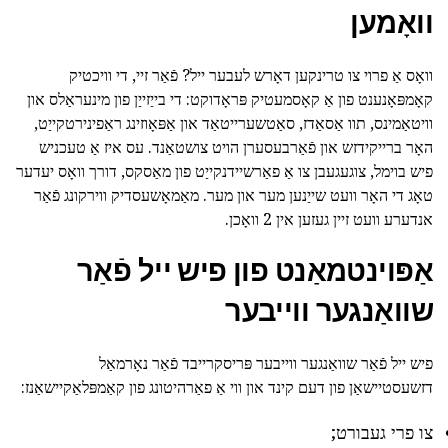
וואָמען
וואָס אַ פרוי צו טרינקען דאָרש לעבער ייל? פֿאַר זיי, די וויכטיק
קאָמפּאָנענט פון אַ קאָסמעטיק פּראָדוקט: די בייַזייַן פון מינעראַלס און
וויטאַמינס, תוו אַסאַדז, סאַטשערייטאַד און אַפּאָוזינג ראַפינירטקייַט,
האָר ברייקידזש און פֿאַרבעסערן הויט צושטאַנד. עס איז אַ טעכניש
פיש בוימל, צוגעגעבן צו אַ פאַרשיידנקייַט פון מאַסקס, דורך וואָס יעדער
טאָג די האָר וועט שייַנען מער און מער. מאַמאָשעסדיק ווירקונג פֿאַר
אנדערע וועט זיין געזען אין 2 וואָכן.
אַפּוינטמאַנט פון פיש ייל פֿאַר
שוואַנגער ווייבער
פיש ייל פֿאַר שוואַנגער ווייבער פּריסקרייבד פֿאַר נאָרמאַל
דזשעסטיישאַן פון דעם קינד און ווי אַ פאַרהיטונג פון קאַמפּלאַקיישאַנז:
צו פרי געבורט;