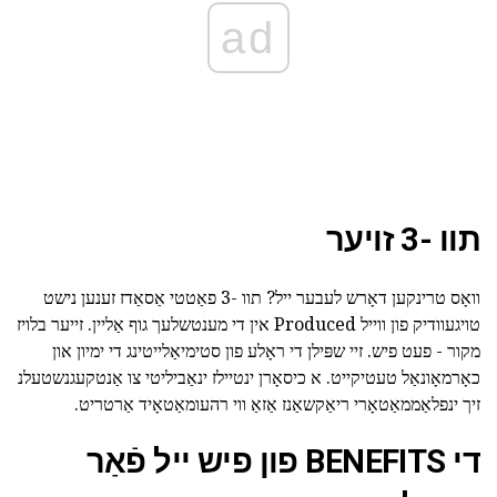
ad
תוו -3 זויער
וואָס טרינקען דאָרש לעבער ייל? תוו -3 פאַטטי אַסאַדז זענען נישט
טויגעוודיק פון ווייל Produced אין די מענטשלעך גוף אַליין. זייער בלויז
מקור - פעט פיש. זיי שפּילן די ראָלע פון סטימיאַלייטינג די ימיון און
כאָרמאָונאַל טעטיקייט. א כיסאָרן ינטיילז ינאַביליטי צו אַנטקעגנשטעלנ
זיך ינפלאַממאַטאָרי ריאַקשאַנז אַזאַ ווי רהעומאַטאָיד אַרטריט.
די BENEFITS פון פיש ייל פֿאַר