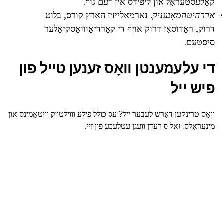
קאַלעסטעראַל און ליפּידס אין דעם גוף.
אַררהיטהמאָגעניק.
נאָרמאַלייזיז האַרץ קורס, בלוט
דרוק, ראַדוסאַז דרוק אויף די קאַרדיאָווואַסקיאַלער
סיסטעם.
די עלעמענטן וואָס זענען טייל פון
פיש ייל
וואָס טרינקען דאָרש לעבער ייל? עס כּולל פילע וווילטויק וויטאַמינס און
מינעראַלס. זאל ס רעדן וועגן עטלעכע פון זיי.