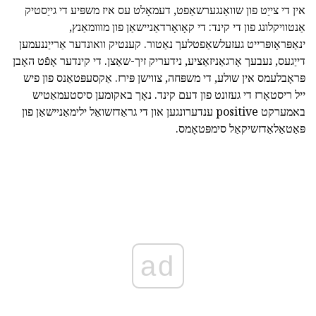
אין די צייַט פון שוואַנגערשאַפט, דעמאָלט עס איז משפּיע די גייַסטיק
אַנטוויקלונג פון די קינד: די קאָואָרדאַניישאַן פון מווומאַנץ,
ינאַפּראָופּרייט געזעלשאַפטלעך נאַטור. קענטיק וואונדער אַרייַננעמען
דייַגעס, נעבעך אָרגאַניזאַציע, נידעריק זיך-שאַצן. די קינדער אָפֿט האָבן
פּראָבלעמס אין שולע, די משפּחה, צווישן פּירז. אַקסעפּטאַנס פון פיש
ייל ריסטאָרז די געזונט פון דעם קינד. נאָך באקומען סיסטעמאַטיש
באמערקט positive ענדערונגען און די גראַדזשואַל ילימאַניישאַן פון
פּאַטאַלאַדזשיקאַל סימפּטאָמס.
ad