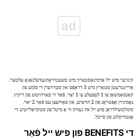
ad
קינדער פיש ייל אַדמינאַסטערד מיט טשעטיראָהנעדעלנאָגאָ עלטער.
אַרייַנטרעטן סטאַרץ מיט 3 דראָפּס און סטרויערן די סומע פון
קאַנסאַמשאַן צו 1 לעפעלע צו 1 יאָר. פֿאַר די פאַרהיטונג פון ריקיץ
נאָמינירן אָפּטראָג פון 2 חדשים, און פאָרזעצן עס פֿאַר 2 יאר.
סקולטשילדראַן פיש ייל איז געוויזן ווי אַ מיטל פון סטימיאַלייטינג די
אַנטוויקלונג פון סייכל.
די BENEFITS פון פיש ייל פֿאַר