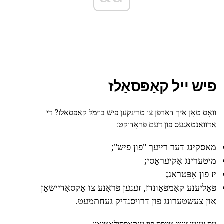
פיש ייל קאַפּסאַלז
וואָס טאָן איך דאַרפֿן צו טרינקען פיש בוימל קאַפּסאַלז? די
אַדוואַנטאַגעס פון דעם פּראָדוקט:
מאַסקינג דער רייעך "פון פיש";
מיטערינג אַקיעראַסי;
יז פון אָפּטראָג;
פּאָליענע קאַמפּאַונדז, זענען פּראָנע צו אַקסאַדיישאַן
און צעשטערונג פון דרויסנדיק געחתמעט.