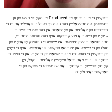
וויטאַמין די אין דער גוף איז Produced אין סקאַנטי סומע פון זון
ויסשטעלן. עס סטימיאַלייץ דער גוף ס זיך-רעגולירן, פאַסיליטאַטעס די
דורכדרונג פון קאַלסיום און פאָספאָרוס אין דער צעל מיינטיינז די
שטאַט פון ביינער, אַ גינציק ווירקונג אויף דעם נערוועז סיסטעם,
סטרענגטאַנז די ימיון סיסטעם, איז משפּיע די גענעטיק אַפּאַראַט פון
סעלז פון די קישקע און ינקריסאַז פּראָטעין פּראָדוקציע. אויף די בייַזייַן
פון וויטאַמין די דעפּענדס אויף די שטאַט פון די האַרץ און די הויט. די
כיסאָרן פון דעם מאַטעריאַל ווייאַלייץ קאַלסיום וועקסל, זייַן
קאַנסאַנטריישאַן דיקריסאַז, וואָס איז משפּיע די שטאַט פון די
פּאַראַטהיראָיד גלאַנדז.