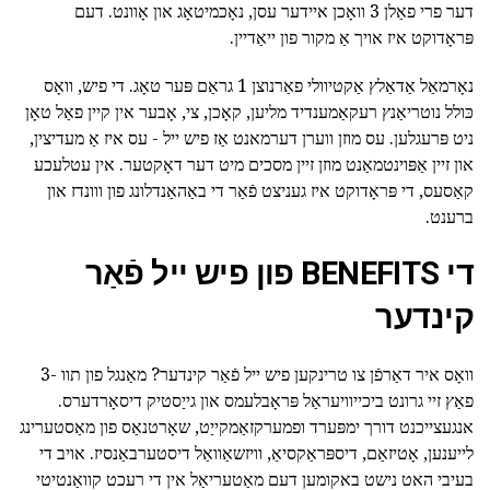
דער פרי פאַלן 3 וואָכן איידער עסן, נאָכמיטאָג און אָוונט. דעם
פּראָדוקט איז אויך אַ מקור פון ייאַדיין.
נאָרמאַל אַדאַלץ אַקטיוולי פאַרנוצן 1 גראַם פּער טאָג. די פיש, וואָס
כּולל נוטריאַנץ רעקאַמענדיד מליען, קאָכן, צי, אָבער אין קיין פאַל טאָן
ניט פּרעגלען. עס מוזן ווערן דערמאנט אַז פיש ייל - עס איז אַ מעדיצין,
און זיין אַפּוינטמאַנט מוזן זיין מסכים מיט דער דאָקטער. אין עטלעכע
קאַסעס, די פּראָדוקט איז געניצט פֿאַר די באַהאַנדלונג פון ווונדז און
ברענט.
די BENEFITS פון פיש ייל פֿאַר
קינדער
וואָס איר דאַרפֿן צו טרינקען פיש ייל פֿאַר קינדער? מאַנגל פון תוו -3
פאַץ זיי גרונט ביכייוויעראַל פּראָבלעמס און גייַסטיק דיסאָרדערס.
אנגעצייכנט דורך ימפּערד ופמערקזאַמקייַט, שאָרטנאַס פון מאַסטערינג
לייענען, אָטיזאַם, דיספּראַקסיאַ, וויזשאַוואַל דיסטערבאַנסיז. אויב די
בעיבי האט נישט באקומען דעם מאַטעריאַל אין די רעכט קוואַנטיטי