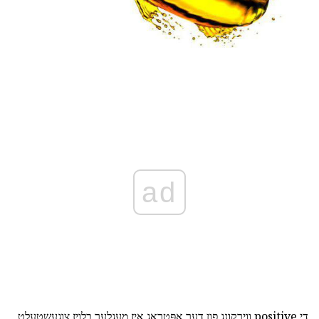
ad
די positive ווירקונג פון דער אָפּטראָג איז מעגלעך בלויז צוגעשטעלט