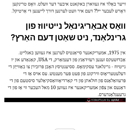
זייער באַלד איז געווארן באקאנט איבער דער וועלט. וואָס טרינקען
דאָרש לעבער ייל? דעם איר וועט לערנען דורך לייענען די אַרטיקל.
וואָס אַבאָריגינאַל נייטיווז פון
גרינלאַנד, ניט שאַטן דעם האַרץ?
אין 1975, אמעריקאנער סייאַנטיס לערנען איז געווען באגלייט.
אַבדזשעקס זענען רעזידאַנץ פון דענמאַרק, די USA, קאַנאַדע און יו
נייטיווז - גרינלאנד עסקימאָס. ססיענטיסץ האָבן פּרובירן צו באַווייַזן די
דעלעטעריאָוס ווירקונג פון פעט פּער מענטש. עס אויס אַז די
פּרעוואַלאַנס פון חולאתן פון די קאַרדיאָווואַסקיאַלער סיסטעם פון די
דאַנעס און צפֿון אמעריקאנער איז געווען 10 מאל העכער ווי אַז פון די
גרעענלאַנדערס.