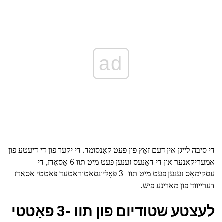
ad
די סיבה לייגן אין דעם זאַץ פון פעט קאַנסומד. די יקער פון די דיעטע פון
אמעריקאנער און די דאַנעס זענען פעט מיט תוו 6 אַסאַדז, די
עסקימאָס זענען פעט מיט תוו -3 פּאָליונסאַטוראַטעד פאַטטי אַסאַדז
דערייווד פון מאַרינע פיש.
לעצטע שטודיום פון תוו -3 פאַטטי