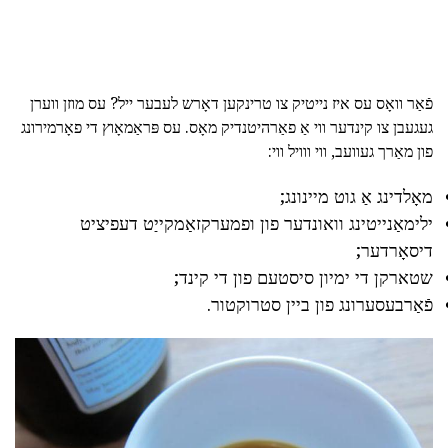
פֿאַר וואָס עס איז נייטיק צו טרינקען דאָרש לעבער ייל? עס מוזן ווערן
געגעבן צו קינדער ווי אַ פאַרהיטנדיק מאָס. עס פּראַמאָוץ די פאָרמירונג
פון מאַרך געוועב, ווי ווויל ווי:
מאָלדינג אַ גוט מיינונג;
ילימאַנייטינג וואונדער פון ופמערקזאַמקייַט דעפיציט
דיסאָרדער;
שטארקן די ימיון סיסטעם פון די קינד;
פֿאַרבעסערונג פון ביין סטרוקטור.