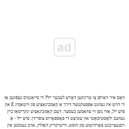
ad
וואָס איר דאַרפֿן צו טרינקען דאָרש לעבער ייל? די סייאַנטיס געפֿונען אַז
די הויט איז געזונט אַפפעקטעד דורך אַ קאָמבינאַציע פון וויטאַמין E און
פיש ייל, אַזוי נוצן זיי צוזאַמען בעסער. דעם קאָמבינאַציע ינקריסאַז ביין
געוועב ילאַסטיסאַטי און שטיצט די פאָספאָרוס צופרידן. פיש ייל - אַ
ויסגעצייכנט פאַרהיטונג פון הוסט, ווייטיקדיק האַלדז, אויב גענומען אין