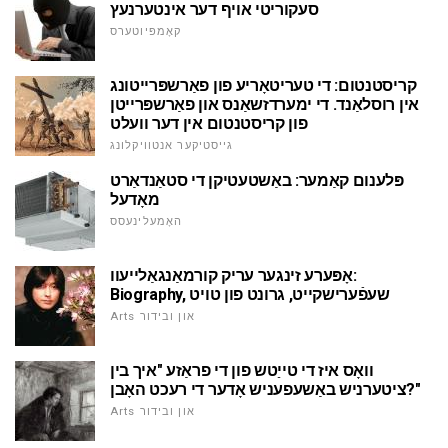
סעקוריטי אויף דער אינטערנעץ
קאָמפּיוטערס
קריסטנטום: די טעריטאָריע פון פאַרשפּרייטונג
אין רוסלאַנד. די ימערדזשאַנס און פאַרשפּרייטן
פון קריסטנטום אין דער וועלט
גייסטיקער אנטוויקלונג
פּלענום קאַמער: באַשטעטיקן די סטאַנדאַרט
מאָדעל
האָמעלינעסס
אָפּערע זינגער עריק קורמאַנגאַלייעוו:
Biography, שעפֿערישקייט, גרונט פון טויט
Arts און ובידור
וואָס איז די טייַטש פון די פראַזע "איך בין
ציטערניש באַשעפעניש אָדער די רעכט האָבן?"
Arts און ובידור