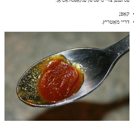
עס זענען צוויי טייפּס פון ענקאַפּסולאַטיאָן:
קאַפּ;
דריי מאַטריץ.