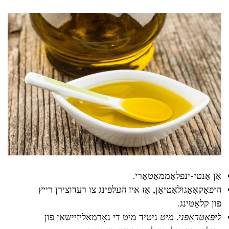
אַן אַנטי-ינפלאַממאַטאָרי.
היפּאָקאָאַגולאַטיאָן, אַז איז העלפּינג צו רעדוצירן רייץ
פון קלאַטינג.
ליפּאָטראָפּני.
מיט
ניטיד מיט די נאָרמאַליזיישאַן פון