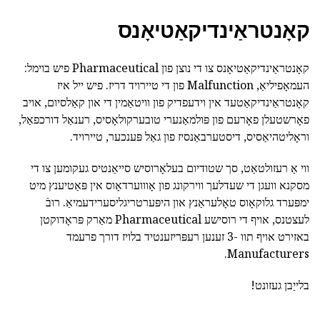
קאָנטראַינדיקאַטיאָנס
קאָנטראַינדיקאַטיאָנס צו די נוצן פון Pharmaceutical פיש בוימל:
העמאָפיליאַ, Malfunction פון די טיירויד דריז. פיש ייל איז
קאָנטראַינדיקאַטעד אין וידעפדיק פון וויטאַמין די און קאַלסיום, אויב
פאָרשטעלן פאָרעם פון פּולמאַנערי טובערקולאָסיס, רענאַל דורכפאַל,
וראָליטהיאַסיס, דיסטערבאַנסיז פון גאַל פּענכער, טיירויד.
ווי אַ רעזולטאַט, סך שטודיום בעלאָרוסיש סייאַנטיס געקומען צו די
מסקנא וועגן די שעדלעך ווירקונג פון אָוווערדאָוס אין פּאַטיענץ מיט
ימפּערד גלוקאָוס טאָלעראַנץ און היפּערטריגליסערידעמיאַ. רובֿ
לעצטנס, אויף די רוסישע Pharmaceutical מאַרק פּראָדוקטן
באזירט אויף תוו -3 זענען רעפּריזענטיד בלויז דורך פרעמד
Manufacturers.
בלייַבן געזונט!