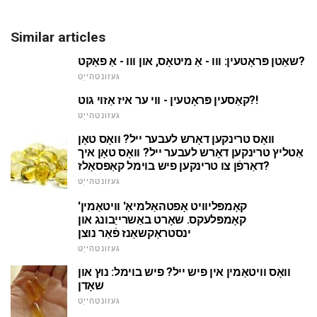
Similar articles
שאַטן פּראָטעין: ווו - אַ מיטאָס, און ווו - אַ פאַקט?
געזונטהייַט
קאַסעין פּראָטעין - ווי ער איז אַזוי גוט?!
געזונטהייַט
וואָס טרינקען דאָרש לעבער ייל? וואָס טאָן
אַטליץ טרינקען דאָרש לעבער ייל? וואָס טאָן איך
דאַרפֿן צו טרינקען פיש בוימל קאַפּסאַלז?
געזונטהייַט
'קאָמפּליוויט אָפטהאַלמיאַ' וויטאַמין
קאָמפּלעקס. שאָרט באַשרייַבונג און
ינסטראַקשאַנז פֿאַר נוצן
געזונטהייַט
וואָס וויטאַמין אין פיש ייל? פיש בוימל: נוץ און
שאָדן
געזונטהייַט