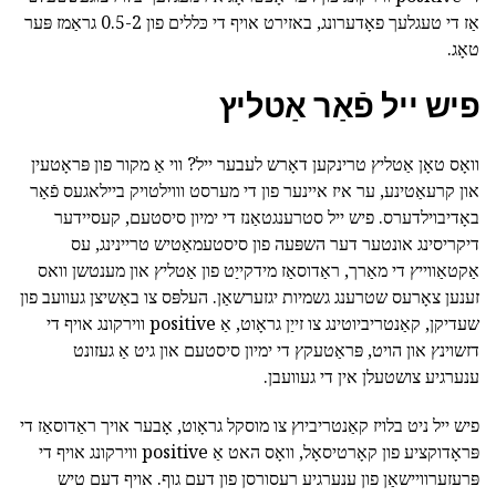
אַז די טעגלעך פאָדערונג, באזירט אויף די כּללים פון 0.5-2 גראַמז פּער
טאָג.
פיש ייל פֿאַר אַטליץ
וואָס טאָן אַטליץ טרינקען דאָרש לעבער ייל? ווי אַ מקור פון פּראָטעין
און קרעאַטינע, ער איז איינער פון די מערסט וווילטויק ביילאגעס פֿאַר
באָדיבוילדערס. פיש ייל סטרענגטאַנז די ימיון סיסטעם, קעסיידער
דיקריסינג אונטער דער השפּעה פון סיסטעמאַטיש טריינינג, עס
אַקטאַווייץ די מאַרך, ראַדוסאַז מידקייַט פון אַטליץ און מענטשן וואס
זענען צאָרעס שטרענג גשמיות יגזערשאַן. העלפּס צו באַשיצן געוועב פון
שעדיקן, קאַנטריביוטינג צו זייַן גראָוט, אַ positive ווירקונג אויף די
דזשוינץ און הויט, פּראַטעקץ די ימיון סיסטעם און גיט אַ געזונט
ענערגיע צושטעלן אין די געוועבן.
פיש ייל ניט בלויז קאַנטריביוץ צו מוסקל גראָוט, אָבער אויך ראַדוסאַז די
פּראָדוקציע פון קאָרטיסאָל, וואָס האט אַ positive ווירקונג אויף די
פּרעזערוויישאַן פון ענערגיע רעסורסן פון דעם גוף. אויף דעם טיש