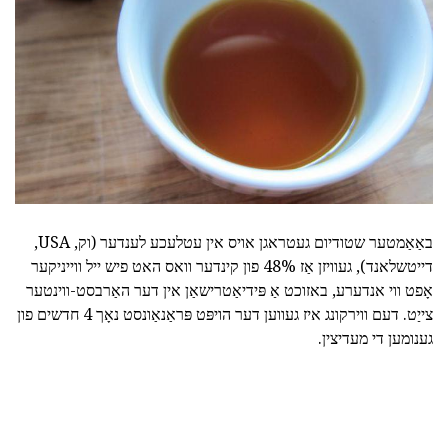
באַאַמטער שטודיום געטראגן אויס אין עטלעכע לענדער (וק, USA,
דייטשלאנד), געוויזן אַז 48% פון קינדער וואס האט פיש ייל ווייניקער
אָפט ווי אנדערע, באזוכט אַ פּידיאַטרישאַן אין דער האַרבסט-ווינטער
צייַט. דעם ווירקונג איז געווען דער הויפּט פּראַנאַונסט נאָך 4 חדשים פון
גענומען די מעדיצין.