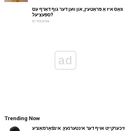
וואָס איז אַ פּראָטעין, און ווען דער גוף דאַרף עס
ספּעציעל?
געזונטהייַט
ad
Trending Now
זיכערקייַט אויף דער אינטערנעץ. אינפֿאָרמאַציע