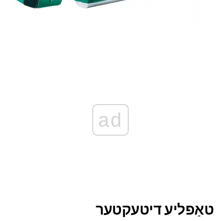
ad
טאַפליע דיטעקטער