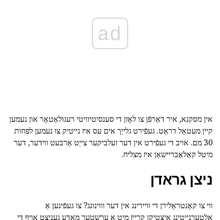
ad
אין מסקנא, איר דאַרפֿן צו לאָזן די סענסיטיוויטי רעגולאַטאָר און נעמען
קיין מעטאַל דראָט. געפֿירט גלייַך אים עס איז נייטיק צו נעמען לפּחות
30 מם. אויב די געפֿירט אין דער זעלביקער צייַט אַרבעט ווידער, דער
מיטל קאַלאַבריישאַן איז מצליח.
ניצן גראדן
ווי צו קאָנטראָלירן די וויירינג אין דער וווינונג? צו געפֿינען אַ
אָלטערנייטינג איצטיקן קרייַז מיט אַ ערשטער מאָדע געניצט אויף די