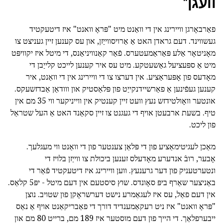
וועגן"
פאַרבאָרגן וויירינג אין די וואַנט מיט "פּראָ וואנט" איז דיטעקטיד
געשווינד. דעם גראדן האט אַ אַרויסווייַזן, און עס קענען זיין געניצט צו
מאָניטאָר אַלע פּאַראַמעטערס. פֿאַר קאַנוויניאַנס, די מיטל איז יקוויפּט
מיט אַ ספּעציעל גאַשעטקע. מיט עס איר קענען לייכט קלייַבן די
מאָדעס פון אָפּעראַציע. אין דערצו צו די וויירינג אין די וואַנט, איר
קענען געפֿינען אַ פאַרשיידנקייַט פון פּלאַסטיק און ווודאַן אַבדזשעקס.
אונטער וואָולטידזש נעץ וועט זיין קענטיק אין ווייניקער ווי 35 מם אין
טיף. בשעת ארבעטן אויף די געגנט צו זיין סקאַנד האט אַ העל שטראַל
פון ליכט.
מאַכן לעגיטימאַציע פון די פּלאַן צענטער פון די וואַנט ווי מעגלעך.
אָבער, רובֿ אנדערע מאָדעלס זענען ביכולת צו ווייַזן בלויז די
ונטערטעניק פון דער גרענעץ. ווען וויירינג איז דיטעקטיד פֿאַר די
באַניצער שאַרף ביפּ סאָונדס. שוץ סיסטעם אין דעם מיטל - יפּ5 קלאַס.
אין דעם פאַל, עס איז לעגאַמרע נישט דערשראָקן פון שטויב. נוצן
"פּראָ וואנט" איז ניט רעקאַמענדיד דורך די פאַבריקאַנט אויף אַ נאַס
ייבערפלאַך. די הייך פון דעם מוסטער איז 189 מם, ברייט 80 מם און