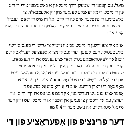
מיטל. עס קענען זיין שטעלן דורך מיטל פון אַ באַשטימען אויף די זייַט
פון די מיטל. די מאָוועאַבלע סענסער מוזן זיין אַסעמבאַלד. צו
באַשטימען די פּינטלעך אָרט פון די קייט זאָל זיין מיט די וואַנט ווענטיל.
בעשאַס אָפּעראַציע, עס איז וויכטיק צו האַלטן די טעסטער צו די וואַנט
קאָפּ-אויף.
אויב איר צעוויקלען די מיטל, עס איז נייטיק צו טוישן די סענסיטיוויטי
באַשטעטיקן. דעם קענען ווערן געטאן ניצן אַ ספּעציעל רעגולאַטאָר. צו
זוכן פֿאַר ילעקטראָומאַגנעטיק ראַדיאַציע געניצט אין די רגע מאָדע
קרייַז. ווען די באַוועגלעך זאָנד מוזן אויך בלייַבן אין די אַסעמבאַלד
שטאַט הינטער די טעלער. דער ערשטער סיגנאַל איז אָפּגעשטעלט
אויף די כאָלעל. ווייַטער די מיטל זאָל Zoom אויס פון עס און צו
מאָניטאָר די גראדן רידינגז. אויב די אַודיאָ סיגנאַל בעשאַס די
אָפּעראַציע טוט ניט דערשייַנען, אין דעם פונט עס איז קיין קייט. אין
דערצו, עס איז וויכטיק צו נעמען אין חשבון אַז די מיטל וועט ווייַזן דער
סיגנאַל שטאַרקייַט איז נישט מער ווי 0.4 מוו.
דער פּרינציפּ פון אָפּעראַציע פון די