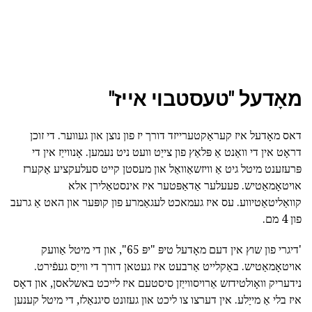
מאָדעל "טעסטבוי אייז"
דאס מאָדעל איז קעראַקטערייזד דורך יז פון נוצן און געווער. די זוכן
דראָט אין די וואַנט אַ פּלאַץ פון צייַט וועט ניט נעמען. אָנווייַז אין די
פּרעזענט מיטל גיט אַ וויזשאַוואַל און מעסטן קייט סעלעקציע אַקערז
אויטאָמאַטיש. פעעלער אַדאַפּטער איז אינסטאַלירן אלא
קוואַליטאַטיווע. עס איז געמאכט לעגאַמרע פון קופּער און האט אַ גרעב
פון 4 מם.
'דיגרי פון שוץ אין דעם מאָדעל טיפּ "יפּ 65", און די מיטל אַוועק
אויטאָמאַטיש. באַקלייט אַרבעט איז געטאן דורך די ווייַס געפֿירט.
נידעריק וואָולטידזש אַרויסווייַזן סיסטעם איז לייכט באשלאסן, און דאָס
איז בלי אַ מייַלע. אין דערצו צו ליכט און געזונט סיגנאַלז, די מיטל קענען