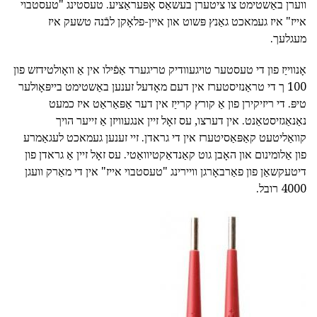
ווערן באַשטימט צו ציטערן בעשאַס אָפּעראַציע. טעסטינג "טעסטבוי
אייז" איז געמאכט גאַנץ פּשוט און איין-פלאָקן לבֿנה טשעק איז
מעגלעך.
אָנווייַז פון די טעסטער טויגעוודיק טריגערד אַפֿילו אין אַ וואָולטידזש פון
100 ך די טראַנזיסטערז אין דעם מאָדעל זענען באַשטימט בייפּאָולער
טיפּ. די ריזיקירן פון אַ קורץ קרייַז אין דער אַפּאַראַט איז כמעט
נאַנאַגזיסטאַנט. אין דערצו, עס זאָל זיין אנגעוויזן אַ זייער הויך
קוואַליטעט קאַפּאַסיטערז אין די גראדן. זיי זענען געמאכט לעגאַמרע
פון אַלומינום און האָבן גוט קאַנדאַקטיוואַטי. עס זאָל זיין אַ גראדן פון
דיטעקשאַן פון פאַרבאָרגן וויירינג "טעסטבוי אייז" אין די מאַרק וועגן
4000 רובל.