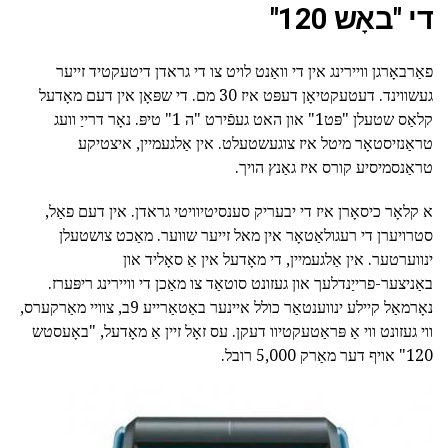
די "באָש 120"
פאַרבאָרגן וויירינג אין די וואַנט לויט צו די גראדן דיטעקטיד זייער
געשווינד. דעטעקטיאָן דעפּט איז 30 מם. די שפּאָן אין דעם מאָדעל
קלאַס שטעלן "פּט1" און האט געפֿירט "ה 1" טיפּ. נאָר דרייַ וועג
טראַנזיסטאָר מיטל איז צוגעשטעלט. אין אַלגעמיין, איצטיקע
טראַנסמיסיע קורס איז גאַנץ הויך.
א קלאָר כיסאָרן איז די יבעריק סענסיטיוויטי גראדן. אין דעם פאַל,
סטרויערן די רעגולאַטאָר אין מאל זייער שווער. מאַכט צושטעלן
ינווערטער. אין אַלגעמיין, די מאָדעל אין אַ סאָליד און
באַניצער-פרייַנדלעך און געזונט סוטאַד צו מאַכן די וויירינג ריפּערז.
נאָרמאַל קיילע ינווענטאַר כולל איינער באַטאַרייע 9ב, צוויי מאַרקערס,
ווי געזונט ווי אַ פּראַטעקטיוו דעקן. עס זאָל זיין אַ מאָדעל, "באָעסטש
120" אויף דער מאַרק 5,000 רובל.