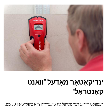
ינדיקאַטאָר מאָדעל "וואנט
קאָנטראָל"
דעטעקט וויירינג דער מאָדעל איז טויגעוודיק צו אַ טיפקייַט פון 30 מם.