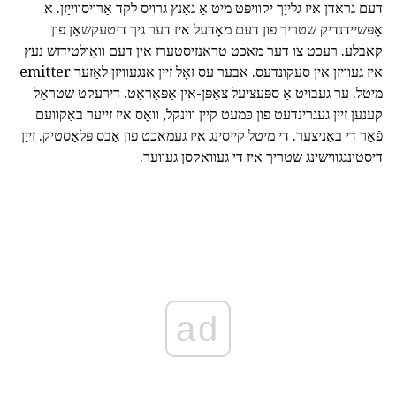
דעם גראדן איז גלייַך יקוויפּט מיט אַ גאַנץ גרויס לקד אַרויסווייַזן. א
אָפּשיידנדיק שטריך פון דעם מאָדעל איז דער גיך דיטעקשאַן פון
קאַבלע. רעכט צו דער מאַכט טראַנזיסטערז אין דעם וואָולטידזש נעץ
איז געוויזן אין סעקונדעס. אבער עס זאָל זיין אנגעוויזן לאַזער emitter
מיטל. ער געבויט אַ ספּעציעל צאַפּן-אין אַפּאַראַט. דירעקט שטראַל
קענען זיין געגרינדעט פֿון כּמעט קיין ווינקל, וואָס איז זייער באַקוועם
פֿאַר די באַניצער. די מיטל קייסינג איז געמאכט פון אַבס פּלאַסטיק. זייַן
דיסטינגגווישינג שטריך איז די געוואקסן געווער.
ad