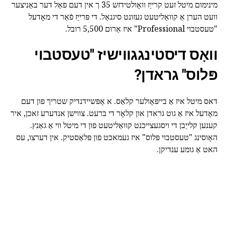
מינימום מיטל זעט קרייַז וואָולטידזש 35 ך אין דעם פאַל דער באַניצער
וועט הערן אַ קוואַליטעט געזונט סיגנאַל. די פּרייַז פֿאַר די מאָדעל
"טעסטבוי Professional" איז אַרום 5,500 רובל.
וואָס דיסטינגגווישיז "טעסטבוי
פּלוס" גראדן?
דאס מיטל איז אַ בייפּאָולער קלאַס. א אָפּשיידנדיק שטריך פון דעם
מאָדעל איז אַ גוט גראדן און קלאָר די ברעט. צווישן אנדערע זאכן, איר
קענען קלייַבן די ויסגעצייכנט קוואַליטעט פון די מיטל ווי אַ גאַנץ.
האָוסינג "טעסטבוי פּלוס" איז געמאכט פון פּלאַסטיק. אין דערצו, עס
האט אַ גומע ענדיקן.