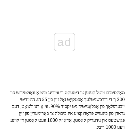
ad
מאַקסימום מיטל קענען צו דיטעקט די וויירינג מיט אַ וואָולטידזש פון
200 ך די דורכשניטלעך אָפטקייַט זאָל זיין בייַ 55 הז. הומידיטי
ייבערפלאַך פון אַבלאַגייטיד ניט יקסיד 90%. ווי אַ רעזולטאַט, דעם
גראדן פון כינעזיש פּראָדוקציע איז ביכולת צו באַרימערייַ פון זייַן
פּאַשטעס און נידעריק קאָסטן. אַדאַ זק 1000 וועט קאָסטן די קוינע
וועגן 1000 רובל.