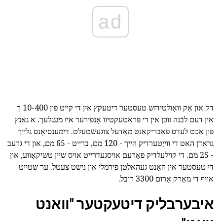
ad
דק און אַק וואָולטידזש טעסטער דיטעקץ אין די קייט פון 10-400 ך
אין דעם לבֿנה זוכן אין די פּראַטעקטיוו אָנפירער איז מעגלעך. א גאַנץ
פון אַכט לעדס פאַבריקאַנט מאָדעל צוגעשטעלט. דימענסיאָנס גלייַך
גראדן האט די ווייַטערדיק הייך - 120 מם, ברייט - 65 מם, און די גרעב
- 25 מם. די קוילעלדיק פאָרעם אויסגעדרייט אויס שיין טשיקאַווע, און
די טעסטער אין האַנט געהאלטן פירמלי און נישט צעטל. ער שטייט
אויף די מאַרק אַרום 3300 רובל.
איבערבליק דיטעקטער "וואנט