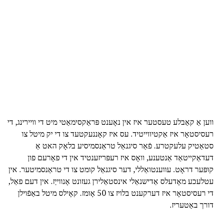
ווען אַ קאַבלע טעסטער איז אין נאָענט פּראַקסימאַטי מיט די וויירינג, די
רעסיסטאָר איז אַקטיווייטיד. עס איז קאָננעקטעד צו די יק מיטל צו
סטאַטיק עלעקטרע. פֿאַר סיגנאַל טראַנסמיסיע בלאָק האט אַ
דעדאַקייטאַד אַנטענע, וואָס איז רעפּריזענטיד אין די פאָרעם פון
קופּער דראָט. עווענטואַללי, דער סיגנאַל קומט צו די טראַנסמיטער. אין
עטלעכע מאָדעלס אַדישנאַלי אינסטאַלירן געזונט אָנווייַז. אין דעם פאַל,
די רעסיסטאָר איז דערקענט בלויז צו 50 אָומז. קאָילס מיטל באַפֿוילן
דורך באַטעריז.