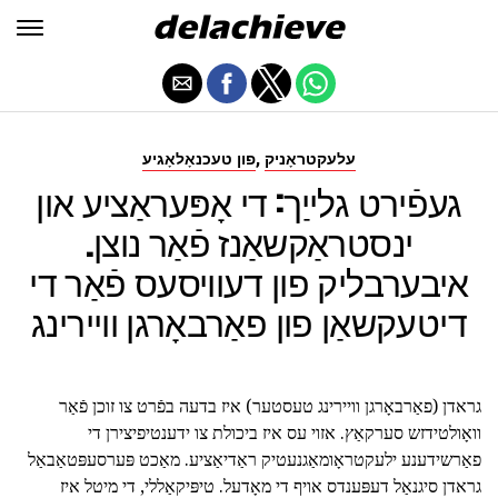
,
עלעקטראָניק
פון טעכנאָלאָגיע
געפֿירט גלייַך: די אָפּעראַציע און
ינסטראַקשאַנז פֿאַר נוצן.
איבערבליק פון דעוויסעס פֿאַר די
דיטעקשאַן פון פאַרבאָרגן וויירינג
גראדן (פאַרבאָרגן וויירינג טעסטער) איז בדעה בפֿרט צו זוכן פֿאַר
וואָולטידזש סערקאַץ. אזוי עס איז ביכולת צו ידענטיפיצירן די
פאַרשידענע ילעקטראָומאַגנעטיק ראַדיאַציע. מאַכט פּערסעפּטאַבאַל
גראדן סיגנאַל דעפּענדס אויף די מאָדעל. טיפּיקאַללי, די מיטל איז