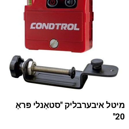
מיטל איבערבליק "סטאַנלי פּראָ
20"