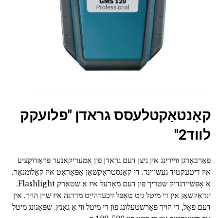
קאָנטאַקטלעסס גראדן "פלועקק
לווד2"
פאַרבאָרגן וויירינג אין ניצן דעם גראדן פון אמעריקאנער פּראָדוקציע
איז דיטעקטיד געשווינד. די קאַנסטראַקשאַן אַפּאַראַט איז קאָלומנאַר.
א אָפּשיידנדיק שטריך פון דעם מאָדעל איז אַ שטאַרק Flashlight.
ינדאַקשאַן אין די מיטל גיט טאָפּל זיכערהייַט מדרגה איז שיין הויך. אין
דעם פאַל, די הויך פאָרשטעלונג פון די מיטל ווי אַ גאַנץ. שפּאַנונג מיטל