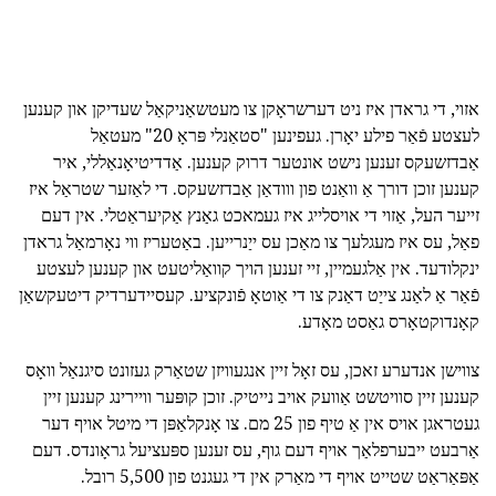
אזוי, די גראדן איז ניט דערשראָקן צו מעטשאַניקאַל שעדיקן און קענען
לעצטע פֿאַר פילע יאָרן. געפינען "סטאַנלי פּראָ 20" מעטאַל
אַבדזשעקס זענען נישט אונטער דרוק קענען. אַדדיטיאָנאַללי, איר
קענען זוכן דורך אַ וואַנט פון ווודאַן אַבדזשעקס. די לאַזער שטראַל איז
זייער העל, אַזוי די אויסלייג איז געמאכט גאַנץ אַקיעראַטלי. אין דעם
פאַל, עס איז מעגלעך צו מאַכן עס ייַנרייען. באַטעריז ווי נאָרמאַל גראדן
ינקלודעד. אין אַלגעמיין, זיי זענען הויך קוואַליטעט און קענען לעצטע
פֿאַר אַ לאַנג צייַט דאַנק צו די אַוטאָ פֿונקציע. קעסיידערדיק דיטעקשאַן
קאָנדוקטאָרס גאַסט מאָדע.
צווישן אנדערע זאכן, עס זאָל זיין אנגעוויזן שטאַרק געזונט סיגנאַל וואָס
קענען זיין סוויטשט אַוועק אויב נייטיק. זוכן קופּער וויירינג קענען זיין
געטראגן אויס אין אַ טיף פון 25 מם. צו אָנקלאַפּן די מיטל אויף דער
אַרבעט ייבערפלאַך אויף דעם גוף, עס זענען ספּעציעל גראָונדס. דעם
אַפּאַראַט שטייט אויף די מאַרק אין די געגנט פון 5,500 רובל.