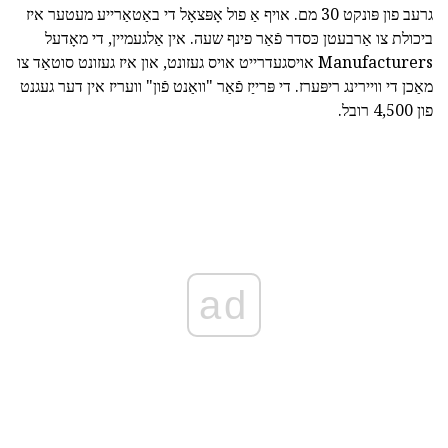
גרעב פון פּונקט 30 מם. אויף אַ פול אָפּצאָל די באַטאַרייע מעטער איז
ביכולת צו אַרבעטן כּסדר פֿאַר פינף שעה. אין אַלגעמיין, די מאָדעל
Manufacturers אויסגעדרייט אויס געזונט, און איז געזונט סוטאַד צו
מאַכן די וויירינג ריפּערז. די פּרייַז פֿאַר "וואַנט פֿון" וועריז אין דער געגנט
פון 4,500 רובל.
ad