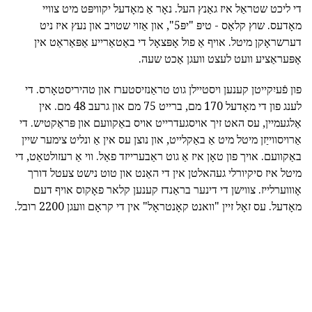
די ליכט שטראַל איז גאַנץ העל. נאָר אַ מאָדעל יקוויפּט מיט צוויי
מאָדעס. שוץ קלאַס - טיפּ "יפּ5", און אַזוי שטויב און נעץ איז ניט
דערשראָקן מיטל. אויף אַ פול אָפּצאָל די באַטאַרייע אַפּאַראַט אין
אָפּעראַציע וועט לעצט וועגן אַכט שעה.
פון פֿעיִקייטן קענען ויסטיילן גוט טראַנזיסטערז און טהיריסטאָרס. די
לענג פון די מאָדעל 170 מם, ברייט 75 מם און גרעב 48 מם. אין
אַלגעמיין, עס האט זיך אויסגעדרייט אויס באַקוועם און פּראַקטיש. די
אַרויסווייַזן מיטל מיט אַ באַקלייט, און נוצן עס אין אַ ונליט צימער שיין
באַקוועם. אויך פון טאָן איז אַ גוט ראַבערייזד פאַל. ווי אַ רעזולטאַט, די
מיטל איז סיקיורלי געהאלטן אין די האַנט און טוט נישט צעטל דורך
אָוווערלייז. צווישן די דינער בראַנדז קענען קלאר פאָקוס אויף דעם
מאָדעל. עס זאָל זיין "וואנט קאָנטראָל" אין די קראָם וועגן 2200 רובל.