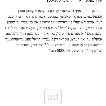
איז דיטעקטיד אין די קייט פון 100-500 ך
עפענען וויירינג אויף די שטאַרקייַט פון די קראַנט קענען ווערן
אָפּגעשטעלט. נוצן אין סאַב-נול טעמפּעראַטור גראדן איז דערלויבט.
דער נאָרמאַל שטעלן פון דיווייסאַז ינקלודעד אַאַאַ באַטעריז. די שפּאָן
אין דעם מאָדעל - קלאַס "פּט1" מיט אַ ניט-קאָנטאַקט זאָנד. די לעדס
זענען שטעלן אַ סעריע פון "פּ 1". נאָר אַ גוף, עס זענען דרייַ ינווערטער
אַמפּליפיער. אין דערצו, עס זאָל זיין אנגעוויזן קוואַליטעט טראַנזיסטערז.
די לענג פון די אַנטענע אין די מיטל איז 20 מם. פּרייַז טעסטער
"פלועקק לווד2" קוינע אין 6000 רובל.
ad