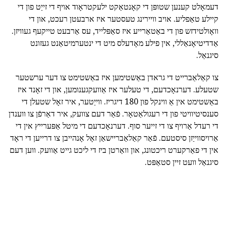
דעמאָלט קענען שטופּן די קאָנטאַקט ילעקטראָוד אויף די זייַט פון די
קיילע טאַפליע. אויב וויירינג טעסטער איז ארבעטן רעכט, און די
וואָולטידזש פון די באַטאַרייע איז סאַפּלייד, עס אַרבעט טייקעף געוויזן.
אַדדיטיאָנאַללי, אין פילע מאָדעלס מיט די ינטערמיטאַנט געזונט
סיגנאַל.
צו קאַלאַברייט די גראדן באַשטימען איז באַשטימט צו דער ערשטער
שטעלע. דערנאָכדעם, די טעלער איז אַוועקגענומען, און די זאָנד איז
באַשטימט אין אַ ווינקל פון 180 דיגריז. ווייַטער, איר זאָל שטעלן די
סענסיטיוויטי פון די רעגולאַטאָר. פֿאַר דעם צוועק, איר דאַרפֿן צו ווענדן
די רעדל אַרויף צו די זייער סוף. דערנאָכדעם די מיטל אַפּערייץ אין די
אַרויסווייַזן סיסטעם. פֿאַר קאַלאַבריישאַן זאָל אָנהייבן צו דרייען די ראָד
אין די פאַרקערט ריכטונג, און וואַרטן ביז די ליכט גייט אַוועק. ווען דעם
סיגנאַל וועט זיין סטאַפּט.