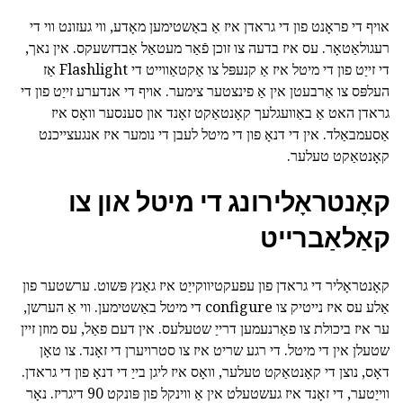
אויף די פראָנט פון די גראדן איז אַ באַשטימען מאָדע, ווי געזונט ווי די
רעגולאַטאָר. עס איז בדעה צו זוכן פֿאַר מעטאַל אַבדזשעקס. אין נאך,
די זייַט פון די מיטל איז אַ קנעפּל צו אַקטאַווייט די Flashlight אַז
העלפּס צו אַרבעטן אין אַ פינצטער צימער. אויף די אנדערע זייַט פון די
גראדן האט אַ באַוועגלעך קאָנטאַקט זאָנד און סענסער וואָס איז
אַסעמבאַלד. אין די דנאָ פון די מיטל לעבן די נומער איז אנגעצייכנט
קאָנטאַקט טעלער.
קאָנטראָלירונג די מיטל און צו
קאַלאַברייט
קאָנטראָליר די גראדן פון עפעקטיווקייַט איז גאַנץ פּשוט. ערשטער פון
אַלע עס איז נייטיק צו configure די מיטל באַשטימען. ווי אַ הערשן,
ער איז ביכולת צו פאַרנעמען דרייַ שטעלעס. אין דעם פאַל, עס מוזן זיין
שטעלן אין די מיטל. די רגע שריט איז צו סטרויערן די זאָנד. צו טאָן
דאָס, נוצן די קאָנטאַקט טעלער, וואָס איז ליגן בייַ די דנאָ פון די גראדן.
ווייַטער, די זאָנד איז געשטעלט אין אַ ווינקל פון פּונקט 90 דיגריז. נאָר