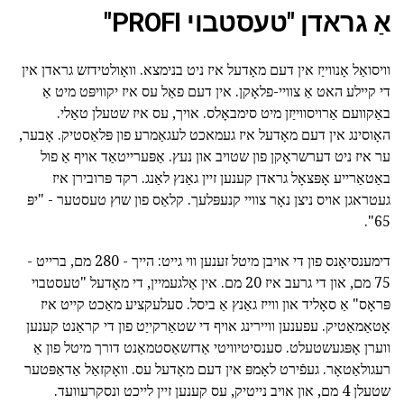
אַ גראדן "טעסטבוי PROFI"
וויסואַל אָנווייַז אין דעם מאָדעל איז ניט בנימצא. וואָולטידזש גראדן אין
די קיילע האט אַ צוויי-פלאָקן. אין דעם פאַל עס איז יקוויפּט מיט אַ
באַקוועם אַרויסווייַזן מיט סימבאָלס. אויך, עס איז שטעלן טאַלי.
האָוסינג אין דעם מאָדעל איז געמאכט לעגאַמרע פון פּלאַסטיק. אָבער,
ער איז ניט דערשראָקן פון שטויב און נעץ. אַפּערייטאַד אויף אַ פול
באַטאַרייע אָפּצאָל גראדן קענען זיין גאַנץ לאַנג. רקד פּרובירן איז
געטראגן אויס ניצן נאָר צוויי קנעפּלעך. קלאַס פון שוץ טעסטער - "יפּ
65".
דימענסיאָנס פון די אויבן מיטל זענען ווי גייט: הייך - 280 מם, ברייט -
75 מם, און די גרעב איז 20 מם. אין אַלגעמיין, די מאָדעל "טעסטבוי
פּראָס" אַ סאָליד און ווייז גאַנץ אַ ביסל. סעלעקציע מאַכט קייט איז
אָטאַמאַטיק. עפענען וויירינג אויף די שטאַרקייַט פון די קראַנט קענען
ווערן אָפּגעשטעלט. סענסיטיוויטי אַדזשאַסטמאַנט דורך מיטל פון אַ
רעגולאַטאָר. געפֿירט לאָמפּ אין דעם מאָדעל עס. וואָקזאַל אַדאַפּטער
שטעלן 4 מם, און אויב נייטיק, עס קענען זיין לייכט ונסקרעוועד.