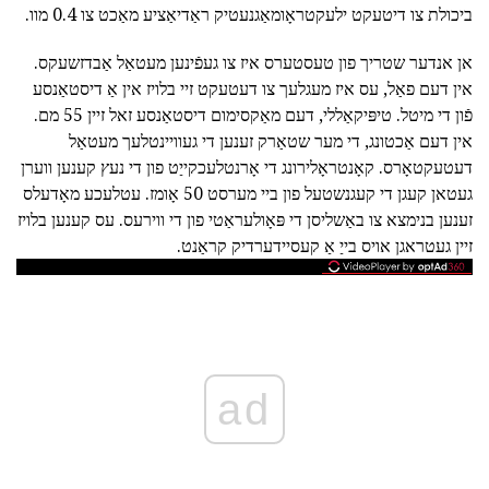
ביכולת צו דיטעקט ילעקטראָומאַגנעטיק ראַדיאַציע מאַכט צו 0.4 מוו.
אן אנדער שטריך פון טעסטערס איז צו געפֿינען מעטאַל אַבדזשעקס.
אין דעם פאַל, עס איז מעגלעך צו דעטעקט זיי בלויז אין אַ דיסטאַנסע
פֿון די מיטל. טיפּיקאַללי, דעם מאַקסימום דיסטאַנסע זאל זיין 55 מם.
אין דעם אַכטונג, די מער שטאַרק זענען די געוויינטלעך מעטאַל
דעטעקטאָרס. קאָנטראָלירונג די אָרנטלעכקייַט פון די נעץ קענען ווערן
געטאן קעגן די קעגנשטעל פון ביי מערסט 50 אָומז. עטלעכע מאָדעלס
זענען בנימצא צו באַשליסן די פּאָולעראַטי פון די ווירעס. עס קענען בלויז
זיין געטראגן אויס בייַ אַ קעסיידערדיק קראַנט.
ad