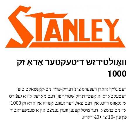
וואָולטידזש דיטעקטער אַדאַ זק
1000
דעם גלייַך גראדן רעפערס צו נידעריק-פּרייַז ניט-קאָנטאַקט טיפּ
דעטעקטאָרס. א אָפּשיידנדיק שטריך פון דעם מאָדעל איז אַ געפֿירט
אַז גלאָווס רויט. אין דעם פאַל, דער געזונט אָנווייַז אין אַדאַ זק 1000
איז ניט בנימצא. דער מיטל קענען ווערן געניצט אין אַ טעמפּעראַטור
פון פון -10 צו +40 דיגריז.