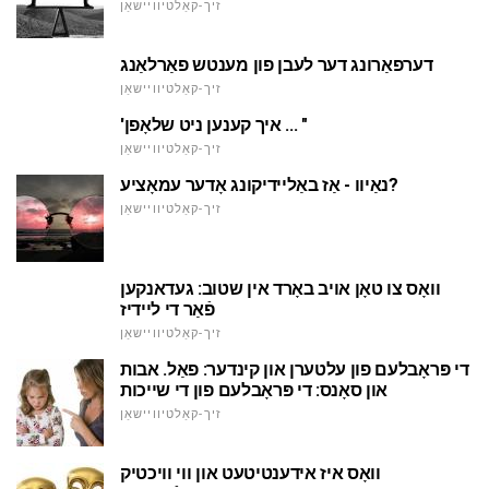
זיך-קאַלטיוויישאַן
דערפאַרונג דער לעבן פון מענטש פאַרלאַנג
זיך-קאַלטיוויישאַן
'איך קענען ניט שלאָפן ... "
זיך-קאַלטיוויישאַן
נאַיוו - אַז באַליידיקונג אָדער עמאָציע?
זיך-קאַלטיוויישאַן
וואָס צו טאָן אויב באָרד אין שטוב: געדאנקען
פֿאַר די ליידיז
זיך-קאַלטיוויישאַן
די פּראָבלעם פון עלטערן און קינדער: פאַל. אבות
און סאָנס: די פּראָבלעם פון די שייכות
זיך-קאַלטיוויישאַן
וואָס איז אידענטיטעט און ווי וויכטיק