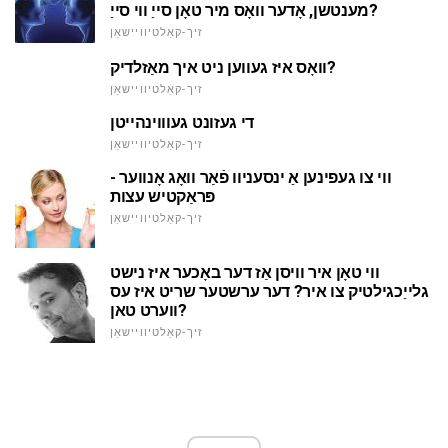
מענטשן, אָדער וואָס מיר טאָן סייַ ווי סייַ?
זיך-קאַלטיוויישאַן
וואָס איז געווען ניט איך מאַזלדיק?
זיך-קאַלטיוויישאַן
די געזונט געוווינהייטן
זיך-קאַלטיוויישאַן
ווי צו געפינען אַ ינסעניוו פֿאַר וואָג אָנווער -
פּראַקטיש עצות
זיך-קאַלטיוויישאַן
ווי טאָן איר וויסן אַז דער באָכער איז נישט
גלייַכגילטיק צו איר? דער ערשטער שריט איז עס
ווערט טאן?
זיך-קאַלטיוויישאַן