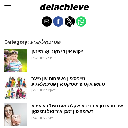
Category: פּסיכאָלאָגיע
קוש אין די מאָגן אַז מיינען?
זיך-קאַלטיוויישאַן
טייפּס פון משפּחות און זייער
טשאַראַקטעריסטיקס אין פּסיכאָלאָגיע
זיך-קאַלטיוויישאַן
איר טראַכטן איר ניטאָ אַ קלוג מענטש? דאָ איז אַ
רשימה פון זאכן איר זאָל ניט טאָן
זיך-קאַלטיוויישאַן