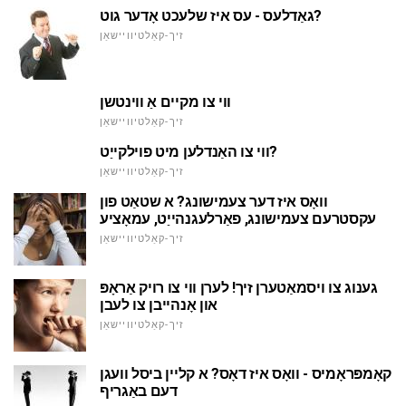
גאַדלעס - עס איז שלעכט אָדער גוט?
זיך-קאַלטיוויישאַן
ווי צו מקיים אַ ווינטשן
זיך-קאַלטיוויישאַן
ווי צו האַנדלען מיט פוילקייַט?
זיך-קאַלטיוויישאַן
וואָס איז דער צעמישונג? א שטאַט פון
עקסטרעם צעמישונג, פאַרלעגנהייַט, עמאָציע
זיך-קאַלטיוויישאַן
גענוג צו ויסמאַטערן זיך! לערן ווי צו רויק אַראָפּ
און אָנהייבן צו לעבן
זיך-קאַלטיוויישאַן
קאָמפּראָמיס - וואָס איז דאָס? א קליין ביסל וועגן
דעם באַגריף