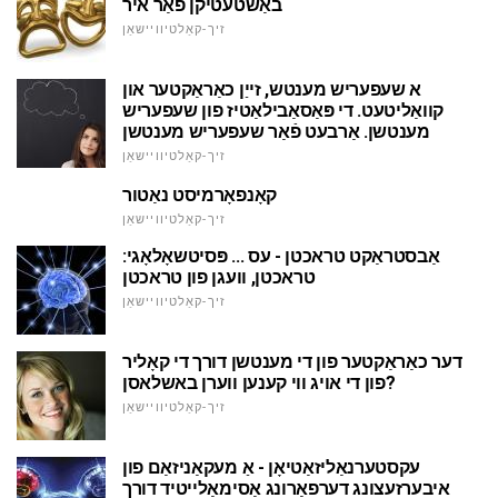
באַשטעטיקן פֿאַר איר
זיך-קאַלטיוויישאַן
א שעפעריש מענטש, זייַן כאַראַקטער און
קוואַליטעט. די פּאַסאַבילאַטיז פון שעפעריש
מענטשן. אַרבעט פֿאַר שעפעריש מענטשן
זיך-קאַלטיוויישאַן
קאָנפאָרמיסט נאַטור
זיך-קאַלטיוויישאַן
אַבסטראַקט טראכטן - עס ... פּסיטשאָלאָגי:
טראכטן, וועגן פון טראכטן
זיך-קאַלטיוויישאַן
דער כאַראַקטער פון די מענטשן דורך די קאָליר
פון די אויג ווי קענען ווערן באשלאסן?
זיך-קאַלטיוויישאַן
עקסטערנאַליזאַטיאָן - אַ מעקאַניזאַם פון
איבערזעצונג דערפאַרונג אַסימאַלייטיד דורך