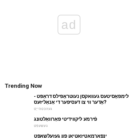
ad
Trending Now
לימפאָסיטעס געוואקסן נעוטראָפילס דראַפּט -
אָדער ווי צו דעסיפער די אַנאַליזעס?
געזונטהייַט
פֿירמע ליקווידיטי פאַרוואַלטונג
געשעפט
ינפאָרמאַטיזאַטיאָן פון געזעלשאַפט