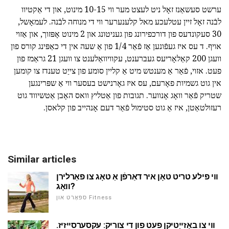
ערשט סעשאַנז זאָל ניט לעצט מער ווי 10-15 מינוט, און די אַקטיוו
לבֿנה זאָל זיין עטלעכע מאל קלענערער ווי די מנוחה לבֿנה. לעמאָשל,
30 סעקונדעס פון דורכפירונג פון געניטונג און 2 מינוט אָפּזוך, און אַזוי
אויף. ד עס איז געפֿונען אַז פֿאַר 1/4 פון אַ שעה אין די כאַפּינג קורס פון
וועגן 200 קאַלאָריעס געברענט, עקוויוואַלענט צו וועגן 21 גראַמז פון
פעט. אזוי, פֿאַר אַ מענטש מיט אַ קליין סומע פון צייַט טענדז צו קומען
אין גוט גשמיות פאָרעם, עס איז גאָרנישט בעסער ווי אַ שפּרינגען
שטריק פֿאַר וואָג אָנווער. תגובות פון אַטליץ וואס האָבן אַטשיווד גוט
רעזולטאַטן, איז אַ גוט סטימול פֿאַר דעם אָנהייב פון קלאסן.
Similar articles
ווי פילע טריט טאָן איר דאַרפֿן אַ טאָג צו פאַרלירן
וואָג?
ספּאָרט און Fitness
ווי צו באַזייַטיקן פעט פון די צוריק: עקסערסייזיז.