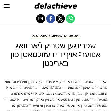
,
וואָג אָנווער
ספּאָרט און Fitness
שפּרינגען שטריק פֿאַר וואָג
אָנווער: אויף די רעזולטאטן פון
באריכטן
מאָדערן מענטש, ווי איז באַוווסט, יימז צו אַפּטאַמייז זייַן אויפֿפֿירונג. אַזוי
ער טרייז צו לויפן ווי געשווינד ווי מעגלעך אַלע זייער ענינים. לידינג אַזאַ
אַ וועג פאַכמאַן לעבן, ער אַנוויטינגלי נעמט אים אויף אַלע אנדערע
געביטן. די ויסנעם אין דעם פאַל איז ניט זיין זארגן וועגן זייער אויסזען. די
מענטשן וואס פירן אַן אַקטיוו סטיל, פּרובירן ווי ווייַט ווי מעגלעך צו