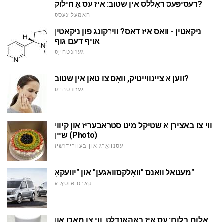
רעסיפּעס ראָללס אין שטוב: איז עס אַ חילוק?
האָמעלינעסס
ניקאָטין - וואָס איז דאָס? ווירקונג פון ניקאָטין
אויף דעם גוף
געזונטהייַט
ווען אַ ציינווייטיק, וואָס צו טאָן אין שטוב?
געזונטהייַט
ווי צו באַצירן אַ שטיקל מיט סטראָבעריז און קיווי
שיין (Photo)
עסנוואַרג און בעוורידזשיז
מעטאַל וואַנס "וואָלקסוואַגען" און "יוועקאָ"
קאַרס אַוטאָ א
אַלום בלום: עס איז באהאנדלט, ווי צו מאַכן און