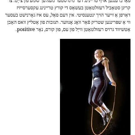
פאַרברענגען אויף טריינינג דער מינדסטער מעגלעך סומע פון צייַט. צו
קריגן סטאַביל רעזולטאַטן בעשאַס די קורץ טריינינג עקסערסייזיז
דאַרפן אַ זייער הויך ינטענסיטי. אין דעם פאַל, עס איז גאָרנישט בעסער
ווי אַ שפּרינגען שטריק פֿאַר וואָג אָנווער. תגובות פון אַטליץ וואס האָבן
אַטשיווד גרויס רעזולטאַטן ווייַל פון עס, פון קורס, נאָר positive.