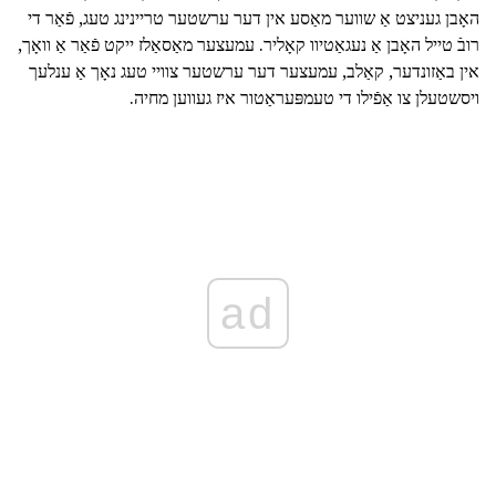
האָבן געניצט אַ שווער מאַסע אין דער ערשטער טריינינג טעג, פֿאַר די
רובֿ טייל האָבן אַ נעגאַטיוו קאָליר. עמעצער מאַסאַלז ייקט פֿאַר אַ וואָך,
אין באַזונדער, קאַלב, עמעצער דער ערשטער צוויי טעג נאָך אַ ענלעך
ויסשטעלן צו אַפֿילו די טעמפּעראַטור איז געווען מחיה.
ad