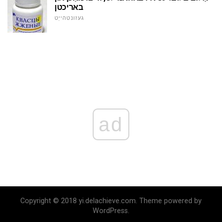
באריכטן
געזונטהייַט
ad
Copyright © 2018 yi.delachieve.com. Theme powered by
WordPress.