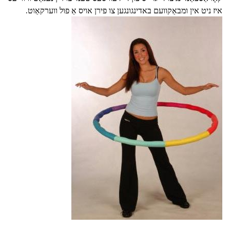
איז ניט אין ומבאַקוועם באדינגונגען צו פירן אויס אַ פול ווערקאַוט.