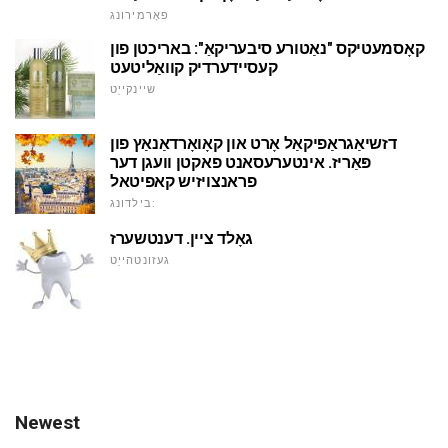
פאָרמירונג
קאָסמעטיקס "נאַטורע סיבעריקאַ": באריכטן פון
קעסיידערדיק קוואַליטעט
שיינקייַט
דזשיאַגראַפיקאַל אָרט און קאָואָרדאַנאַץ פון
פּאַריז. אינטערעסאנט פאקטן וועגן דער
פראנצויזיש קאפיטאל
בילדונג:
גאָלד ציין. דענטשערז
געזונטהייַט
Newest