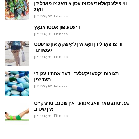
ווי פילע קאַלאָריעס צו עסן אַ טאָג צו פאַרלירן
וואָג
ספּאָרט און Fitness
דיעטע פון אַסטראַנאָץ
ספּאָרט און Fitness
ווי צו פאַרלירן וואָג אין ליאַשקאָ און פּויפּסט
געשווינד
ספּאָרט און Fitness
תגובות "קסעניקאַלע" - דער אמת וועגן די
מעדיצין
ספּאָרט און Fitness
געניטונג פֿאַר וואָג אָנווער אין שטוב. טויגיקייַט
אין שטוב
ספּאָרט און Fitness