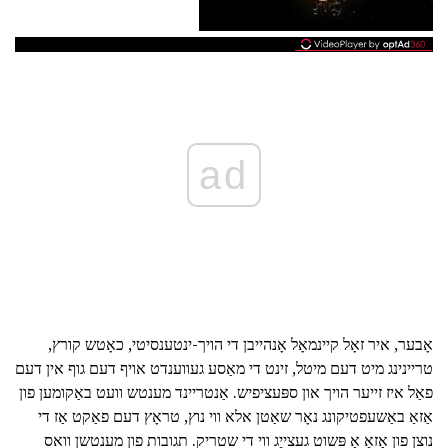
ad
אָבער, איר זאָל קיינמאָל אָנהייבן די הויך-ינטענסיטי, כאָטש קורץ,
טריינינג מיט דעם מיטל, זינט די מאַסע געווענדט אויף דעם גוף אין דעם
פאַל איז זייער הויך און ספּעציפיש. אַנטריינד מענטש וועט באַקומען פון
אַזאַ באַשעפטיקונג נאָר שאַטן אלא ווי נוץ, טראָץ דעם פאַקט אַז די
נוצן פון אַזאַ אַ פּשוט געצייַג ווי די שטריק. תגובות פון מענטשן וואס