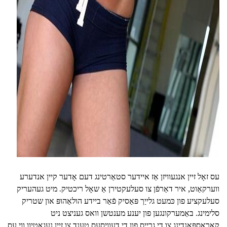
ad
עס זאָל זיין אנגעוויזן אַז איידער סטאַרטינג דעם אָדער קיין אנדערע
ווערקאַוט, איר דאַרפֿן צו סעלעקטירן אַ שאָל ריכטיק. מיט געהעריק
סעלעקציע פון כּמעט גלייַך פּאַסיק פֿאַר ביידע הולאַהופּ און שטריק
סלימינג. באַמערקונגען פון יענע מענטשן וואס געניצט ניט
קאָראַספּאַנדינג צו די גרייס פון די דעוויסעס טענד צו זיין נעגאַטיוו ווי עס