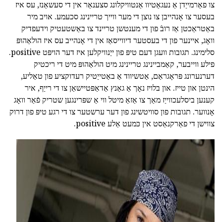
צו פאַרמייַדן אַ נעגאַטיוו אַנטוויקלונג סצענאַר אין די סעשאַנז, עס איז
בעסער צו אָנהייבן צו נוצן די מער ווייך טריינינג סכעמע. אויב מיר
באַטראַכטן אַז רובֿ פון די מענטשן טריינד צו באַשטעטיק וידעפדיק
וואָג, איינער פון די בעסטער דיווייסאַז אין די אָנהייב עס איז הולאַהופּ
סלימינג. תגובות וועגן דעם טיפּ פון ייַנוויקלען איז דער הויפּט positive.
פילע ווייבער, קאַמביינינג טריינינג מיט הולאַהופּ מיט די ריכטיק
דערנערונג פּראָגראַם, אַטשיווד אַ באַטייַטיק רעדוקציע פון טאַליע,
הינטן און טייז. און בלויז נאָך אַ גאַנץ אַדאַפּטיישאַן צו די רייַף, איר
קענען ביסלעכווייַז מאַך צו אַזאַ מיטל ווי אַ שפּרינגען שטריק פֿאַר וואָג
אָנווער. תגובות פון סוויטשינג פון דער ערשטער צו די רגע טיפּ פון דרוק
צווישן די פאַרקנאַסט אין כּמעט אַלע positive.