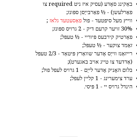
באַקינג סאָדע (עסיק איז ניט required צו
פאַרלעשן) - ½ פאַרבייַסן ספּונז;
ווייץ מעל סיפטעד - פול
פאַסעטעד גלאז
;
30% זויער קרעם דיק - 2 גרויס ספּונז;
פאַרטיק קירבעס פּיוריי - ½ טעפּל;
זאַמד צוקער - ½ טעפּל;
רייזאַנז ווייַס אָדער שוואַרץ פּיטאַד - 2/3 טעפּל
(אַדדעד צו טייג אויב באגערט);
בלום האָניק אָדער לייַם - 1 גרויס לעפל פול;
ערד צימערינג - 1 קליין לעפל;
הינדל גרויס יי - 1 פּיסי.