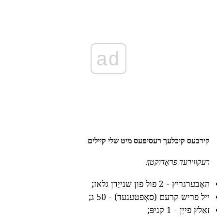
ad
קירבעס קיכלעך רעסיפּעס מיט שלי קיילים
רעקווירעד פּראָדוקטן:
האָבערגריץ - 2 פול פון שנייַדן גלאז;
ייל פריש קרעם (סאָפטענעד) - 50 ג;
זאַלץ פייַן - 1 קניפּ;