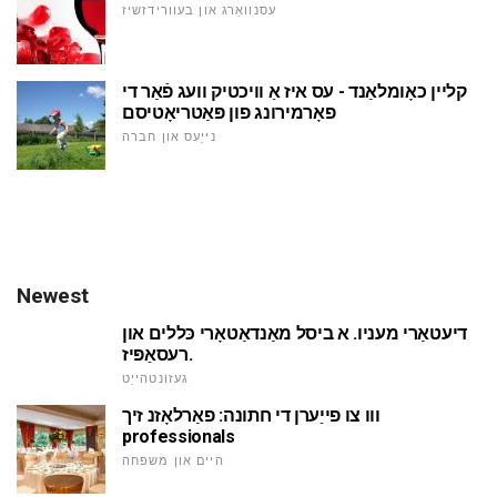
עסנוואַרג און בעוורידזשיז
קליין כאָומלאַנד - עס איז אַ וויכטיק וועג פֿאַר די
פאָרמירונג פון פּאַטריאָטיסם
נייַעס און חברה
Newest
דיעטאַרי מעניו. א ביסל מאַנדאַטאָרי כּללים און
רעסאַפּיז.
געזונטהייַט
ווו צו פייַערן די חתונה: פאַרלאָזנ זיך
professionals
היים און משפּחה