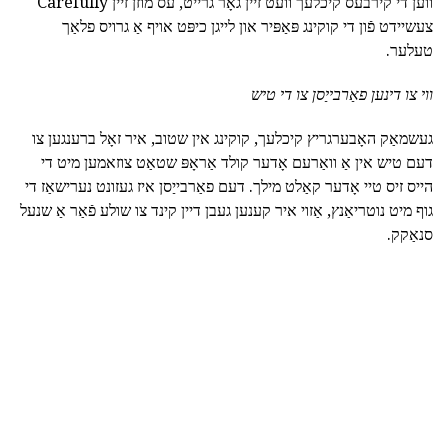
ווען די קירבעס קיכלעך וועט זיין גאָר גרייט, עס מוזן זיין Carefully
צעשיידט פֿון די קוקינג פּאַפּיר און לייגן כיפּט אויף אַ גרויס פלאַך
טעלער.
ווי צו דינען פאַרבייַסן צו די טיש
געשמאַק האָבערגריץ קיכלעך, קוקינג אין שטוב, איר זאָל ברענגען צו
דעם טיש אין אַ וואַרעם אָדער קולד אַראָפּ שטאַט צוזאמען מיט די
הייס זיס טיי אָדער קאַלט מילך. דעם פאַרבייַסן איז געזונט נערישאַז די
גוף מיט נוטריאַנץ, אַזוי איר קענען געבן דיין קינד צו שולע פֿאַר אַ שנעל
סנאַקק.