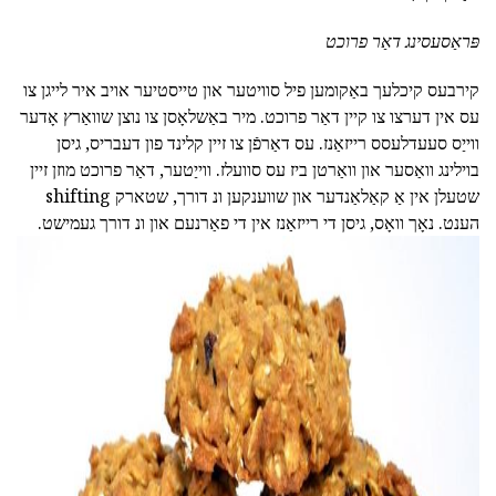
פּראַסעסינג דאַר פרוכט
קירבעס קיכלעך באַקומען פיל סוויטער און טייסטיער אויב איר לייגן צו
עס אין דערצו צו קיין דאַר פרוכט. מיר באַשלאָסן צו נוצן שוואַרץ אָדער
ווייַס סעעדלעסס רייזאַנז. עס דאַרפֿן צו זיין קלינד פון דעבריס, גיסן
בוילינג וואַסער און וואַרטן ביז עס סוועלז. ווייַטער, דאַר פרוכט מוזן זיין
שטעלן אין אַ קאַלאַנדער און שווענקען ונ דורך, שטארק shifting
הענט. נאָך וואָס, גיסן די רייזאַנז אין די פאַרנעם און ונ דורך געמישט.