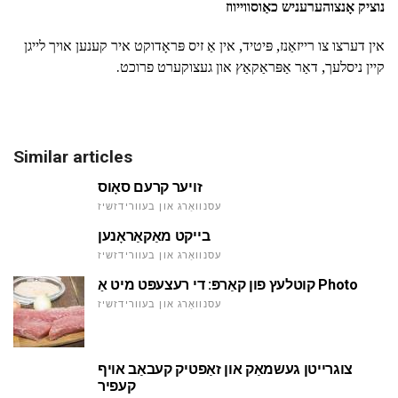
נוציק אָנצוהערעניש כאַוסווייווז
אין דערצו צו רייזאַנז, פּיטיד, אין אַ זיס פּראָדוקט איר קענען אויך לייגן
קיין ניסלעך, דאַר אַפּראַקאַץ און געצוקערט פרוכט.
Similar articles
זויער קרעם סאָוס
עסנוואַרג און בעוורידזשיז
בייקט מאַקאַראָנען
עסנוואַרג און בעוורידזשיז
קוטלעץ פון קאַרפּ: די רעצעפּט מיט אַ Photo
עסנוואַרג און בעוורידזשיז
צוגרייטן געשמאַק און זאַפטיק קעבאַב אויף
קעפיר