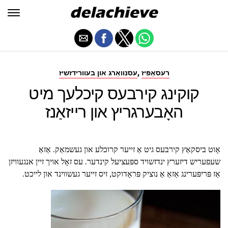
,
רעסאַפּיז
עסנוואַרג און בעוורידזשיז
קוקינג קירבעס קיכלעך מיט
האָבערגריץ און רייזאַנז
אָוט ביסקאַץ קירבעס גיט אַ זייער קרוכלע און געשמאַק. אַזאַ
שעפעריש דיזערץ ינדזשויד ספּעציעל קינדער. עס זאָל אויך זיין אנגעוויזן
אַז פּריפּערינג אַזאַ אַ נוציק פּראָדוקט, זיס זייער געשווינד און לייכט.