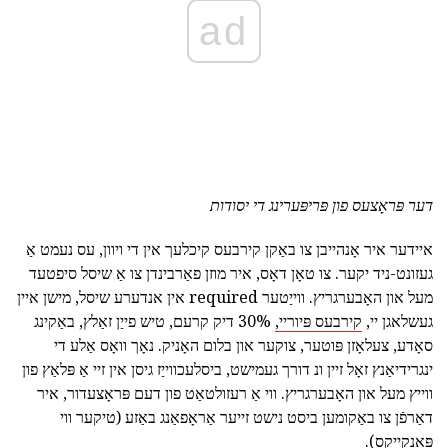
ad
דער פּראָצעס פון פּריפּערינג די יסודות
איידער איר אָנהייבן צו באַקן קירבעס קיכלעך אין די ויוון, עס נעמט אַ
געזונט-ניד יקער. צו טאָן דאָס, איר מוזן פאַרבינדן צו אַ שיסל סיפטעד
מעל און האָבערגריץ. ווייַטער required אין אנדערע שיסל, מישן איין
געשלאגן יי,
קירבעס פּיוריי,
30% דיק קרעם, טיש פייַן זאַלץ, באַקינג
סאָדע, צעלאָזן פּוטער, צוקער און בלום האָניק. נאָך וואָס אַלע די
ינגרידיאַנץ זאָל זיין ונ דורך געמישט, ביסלעכווייַז גיסן אין זיי אַ פּלאַץ פון
ווייץ מעל און האָבערגריץ. ווי אַ רעזולטאַט פון דעם פּראָצעדור, איר
דאַרפֿן צו באַקומען ביסט נישט זייער אַראָפאַנג באַזע (טיקער ווי
פּאַנקייקס).