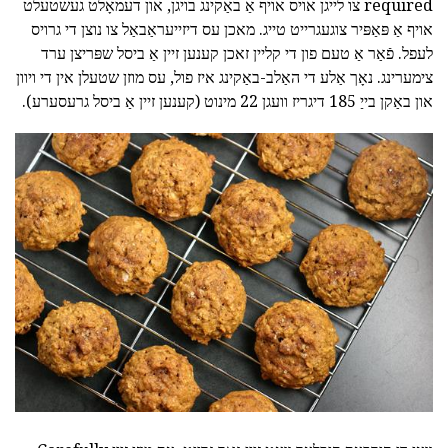
required צו לייגן אויס אויף אַ באַקינג בויגן, און דעמאָלט געשטעלט
אויף אַ פּאַפּיר צוגעגרייט טייג. מאכן עס דיזייעראַבאַל צו נוצן די גרויס
לעפל. פֿאַר אַ טעם פון די קליין זאכן קענען זיין אַ ביסל שפּריצן ערד
צימערינג. נאָך אַלע די האַלב-באַקינג איז פול, עס מוזן שטעלן אין די ויוון
און באַקן בייַ 185 דיגריז וועגן 22 מינוט (קענען זיין אַ ביסל גרעסערע).