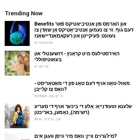
Trending Now
Benefits און האַרמס פון אַנטיביאַטיקס פֿאַר
דעם גוף. ווי צו נעמען אַנטיביאַטיקס אָן שאָדן צו
געזונט: פֿעיִקייטן און רעקאַמאַנדיישאַנז
געזונטהייַט
האַירסטילעס מיט קראַנץ - דזשענטלי און
בעאַוטיפוללי
שיינקייַט
מאַזל-טאָוו אויף דעם טאָג פון די מאָטאָריסט -
וואָס צו קלייַבן?
היים און משפּחה
עלענאַ זוועזדנייַאַ: אַלע די ביכער אויף די סעריע
(רשימה), נאָמען, באריכטן
Arts און ובידור
מילגרוים ווייַן: וואָס מיר וויסן וועגן אים?