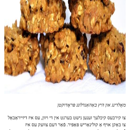
ad
מאָלדינג און היץ באַהאַנדלונג פּראָדוקטן
צו קירבעס קיכלעך זענען נישט בערנט אין די ויוון, עס איז דיזייראַבאַל
צו באַקן אויף אַ קולינאַריש פּאַפּיר. פֿאַר דעם צוועק עס איז