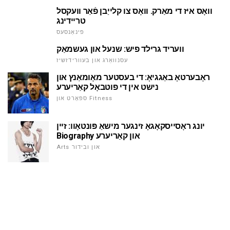
וואָס איז די מאַרק. וואָס צו קלייַבן פֿאַר וועקסל
טריידינג
פינאַנסעס
וועריד גרילד פיש: שנעל און געשמאַק
עסנוואַרג און בעוורידזשיז
ראָבערטאָ באַגגיאָ: די בעסטער מאָומאַנץ און
נישט אין די פוטבאָל קאַריערע
ספּאָרט און Fitness
יונג ראָסייסקאָגאָ זינגער מישאַ פּונטאָוו: זיין
Biography און קאַריערע
Arts און ובידור