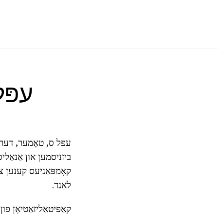
עפּל
עפּל ס, טאָמער, דער 
ביזניסמען און אַנאַלי
קאָמפּאַניעס קענען צ
לאַנד.
קאַפּיטאַליזאַטיאָן פו