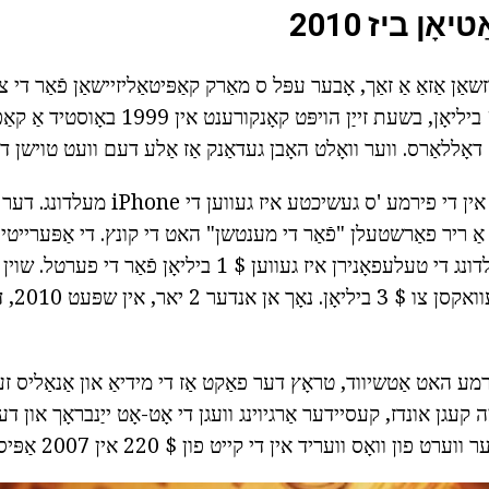
אָן ביז 2010
האט ניט יקסיד $ 10 ביליאָן, בשעת זייַן הויפּט קאָ
די אויסגעדרייט פונט אין די פירמע 'ס געשיכטע איז געו
Smar מיט אַ ריר פאַרשטעלן "פֿאַר די מענטשן" האט די קונץ. די אַפּערייט
אין דער צייַט פון מעלדונג די טעלעפאָנירן איז געווען $ 1 ביליאָן פ
2008, דעם
מע האט אַטשיווד, טראָץ דער פאַקט אַז די מידיאַ און אַנאַליס זענ
קעגן אונדז, קעסיידער אַרגיוינג וועגן די אָט-אָט ייַנבראָך און דער
פון וואָס וועריד אין די קייט פון $ 220 אין 2007 אַפּיס.