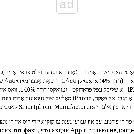
ad
עמאָלט האט נישט באַמערקן (אָדער אויסדערוויילט צו איגנאָרירן). מ
וועלט געמאלדן אַז שארף (דורך 4%) אַראָפאַקן סעלינג די יפּאָד, אָבער מאַ
אַז סאַלעס פון iPhone - אַ שליסל 
פון די אינדוסטריע ווי אַ גאַנץ. אין פאַקט, iPhone סאַלעס שוין געגאנ
. сив тот факт, что акции Apple сильно недооценены и