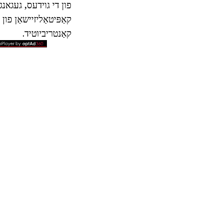
קאַפּיטאַליזיישאַן פון
קאַנטריביוטיד.