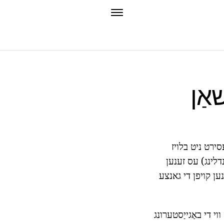
אַן
סירט ניט בלויז
נדלינג) עס זענען
ען קויפן די גאנצע
וי די באַגייַסטערונג