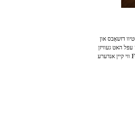
ן לעבן איז ניטאָ סטיוו דזשאָבס און
ז עפּל האט געוויזן
אַנפּרעסידענטיד גראָוט, וועמענס קורס איז געווען 121%. די פירמע געוואקסן Faster ווי קיין אנדערע