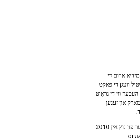
ידיאַ אַרום די
דאַסטלי שטיל וועגן די פאַקט
עפּל פּראָדוקט - געוואקסן דורך 140%, וואָס איז העכער ווי די גראָוט
גען אַרום דעם מאַרק און זענען
צו עדות די גיך גראָוט פון די פירמע, עס איז געווען גענוג צו קוקן אין די ריס אין די נומער פון נוץ אין 2010
огла