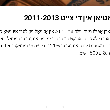
ן אין די צייַט 2011-2013
די סיטואַציע איז געווארן אַפֿילו מער ווילד אין 2011. אין אַז מאָל פו
 איז געווארן די לעצט פּראָדוקט פון די פירמע. עס איז געווען דעמאָלט אַ
50 רשימה.