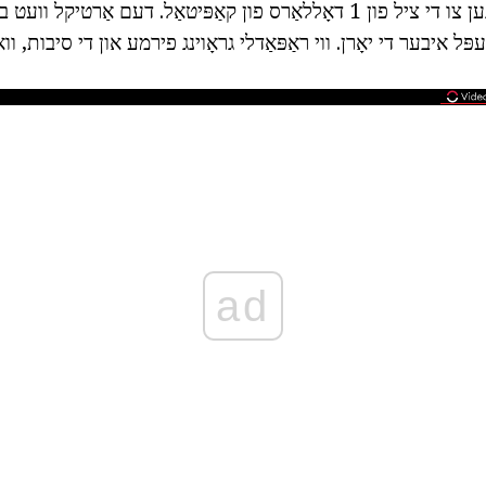
פון די גוידעס, געגאנגען צו די ציל פון 1 דאָללאַרס פון קאַפּיטאַל. דעם אַרטיקל
 עפּל איבער די יאָרן. ווי ראַפּאַדלי גראָוינג פירמע און די סיבות, וו
ad