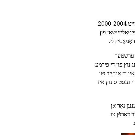
הייַנט שווער צו ימאַדזשאַן אַזאַ אַ זאַך, אָבער עפּל ס מאַרק קאַפּיטאַליזיישאַן פֿאַר די צייַט 2000-2004
נקורענט אין 1999 באָוסטיד אַ קאַפּיטאַליזיישאַן פון
וען די iPhone מעלדונג. דער ערשטער
ינג נוץ פון די פירמע
ֿאַר די פערטל. שוין אין די אָנהייב פון
 סכום געוואקסן צו $ 3 ביליאָן. נאָך אן אנדער 2 יאר, אין שפּעט 2010, די געסט ס נוץ איז
ען נאָר אַן
 דאַרפֿן צו