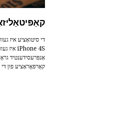
קאַפּיטאַליזאַטיאָ
iPhone 4S
קאָרפּאָראַציע פון די ד & פּ 0