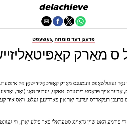
פרעגן דער מומחה
געשעפט
,
 ס מאַרק קאַפּיטאַליזייש
נאָר געזעלשאַפט וועמענס מאַרק קאַפּיטאַליזיישאַן איז אינטערע
ס, אָבער אויך פּראָסט בירגערס. טאקע, יעדער טאָג (יאָר, יאָרצע
ו ברעכן רעקאָרדס יעדער יאָר און פאַרדינען געלט, וואָס איר קענ
ן די פירמע האט שוין גראָוינג סטעדאַלי פֿאַר פילע יאָרן, ווי געזונט ו