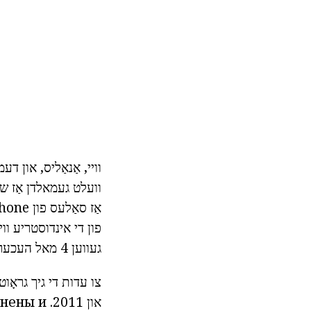
וויי, אַנאַליס, און ד
געווען 4 מאל העכער ווי אַז פון אַלע די Smartphone Manufacturers קאַמביינד.
און 2011