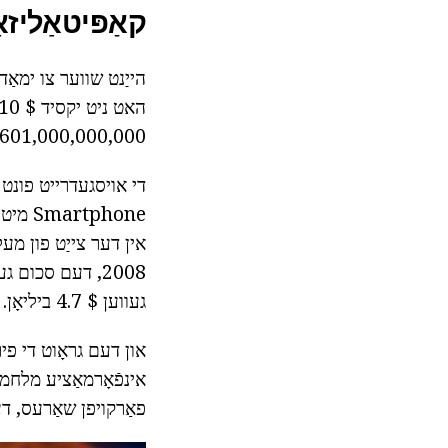
קאַפּיטאַליזאַטי
601,000,000,000 דאָללאַרס. ווער וואָלט האָבן געדאַנק אַז אַלע דעם וועט טוישן דראַמאַטיקלי.
tphone
געווען $ 4.7 ביליאָן.
און דעם גראָוט די פיר
אינפֿאָרמאַציע מלחמה 
פאַרקויפן שאַרעס, דער ווערט 