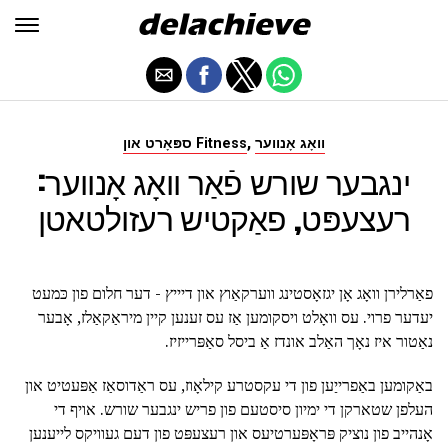
,
וואָג אָנווער
ספּאָרט און Fitness
ינגבער שורש פֿאַר וואָג אָנווער:
רעצעפּט, פאַקטיש רעזולטאטן
פאַרלירן וואָג אָן יגזאָסטינג ווערקאַוץ און דיייץ - דער חלום פון כּמעט
יעדער פרוי. עס וואָלט ויסקומען אַז עס זענען קיין מיראַקאַלז, אָבער
נאַטור איז נאָך האַלב אונדז אַ ביסל סאַפּרייזיז.
באַקומען באַפרייַען פון די עקסטרע קילאָוז, עס ראַדוסאַז אַפּעטיט און
העלפן שטארקן די ימיון סיסטעם פון פריש ינגבער שורש. אויף די
אָנהייב פון נוציק פּראָפּערטיעס און רעצעפּט פון דעם געוויקס לייענען