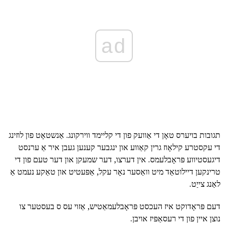
ad
תגובות בויערס טאָן די אַוועק פון די קליימד ווירקונג. אַנשטאָט פון לוזינג
די עקסטרע קילאָוז גרין קאַווע און ינגבער קענען געבן איר אַ ערנסט
דיגעסטיווע פּראָבלעמס. אין דערצו, דער שמעקן און דער טעם פון די
טרינקען דיילוטאַד מיט וואַסער נאָר עקל, אַפּעטיט און טאַקע נעמט אַ
לאַנג צייַט.
דעם פּראָדוקט איז העכסט פּראָבלעמאַטיש, אַזוי עס ס בעסטער צו
נוצן איין פון די רעסאַפּיז אויבן.