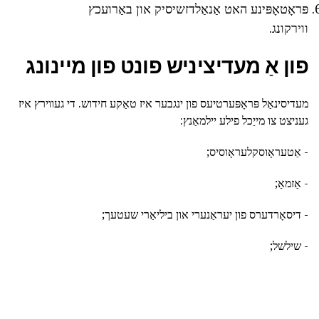
פּראָטאָפּינע האט אַנאַלדזשיסיק און באַרועכץ
ווירקונג.
פון אַ מעדיציניש פונט פון מיינונג
מעדיסינאַל פּראָפּערטיעס פון ינגבער איז טאַקע חידוש. די געווירץ איז
געניצט צו מייַכל פילע יילמאַנץ:
- אַטעראָוסקלעראָוסיס;
- אַזמאַ;
- דיסאָרדערס פון יעראַנערי און ביליאַרי שעטעך;
- שילשל;