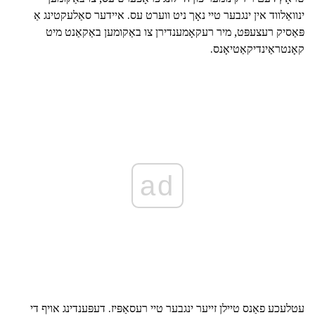
ינוואַלווד אין ינגבער טיי נאָך ניט ווערט עס. איידער סאַלעקטינג אַ
פּאַסיק רעצעפּט, מיר רעקאָמענדירן צו באַקומען באַקאַנט מיט
קאָנטראַינדיקאַטיאָנס.
ad
עטלעכע פאַנס טיילן זייער ינגבער טיי רעסאַפּיז. דעפּענדינג אויף די