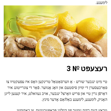
לימענע.
רעצעפּט № 3
טיי מיט ינגבער שורש - אַ ווערסאַטאַל טרינקען וואָס איז עפעקטיוו צו
פאַרבעסערן די ימיון סיסטעם און וואָג אָנווער. פֿאַר די צוגרייטונג איר
דאַרפֿן גרין טיי און פריש וואָרצל ינגבער, אויב געוואלט, איר קענען לייגן
האָניק, לימענע, לימענע באַלזאַם אָדער מינץ.
טראָץ דעם ריזיק נומער פון היילונג פּראָפּערטיעס, צו באַקומען