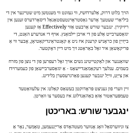
הויך בלוט דרוק, אַלערדזשיז, ווי געזונט ווי מענטשן מיט שטיינער אין די
ביליאַרי שעטעך אָדער גאַסטראָוינטעסטאַנאַל דיסאָרדערס זענען אין
ריזיקירן. ינגבער שורש אַרבעט אַזוי Effectively אַז קענען
יגזאַסערבייט אַלע פון די אויבן יילמאַנץ. אויף די אנדערע האַנט, די
בייַזייַן פון כראָניש קרענק איז ניט אַ קאָנטראַינדיקאַטיאָן, אָבער ווי אַ
פּריקאָשאַן איר זאָל באַראַטנ זיך מיט דיין דאָקטער.
שוואַנגער און לאַקטייטינג נשים אויך זאָל רעפרען פון די נוצן פון מזרח
בשמים. ענלעך רעקאַמאַנדיישאַנז - אַ יגזאַסערביישאַן פון כעמערוידז
און צייַט, ווייַל ינגבער קענען פאַרגרעסערן בלידינג.
זיין ווערי פון געניצט פּראָדוקטן בעשאַס קאַלט: אין עלעוואַטעד
טעמפּעראַטור אַזאַ באַהאַנדלונג איז בעסער צו וואַרטן.
ינגבער שורש: באריכטן
צו וניווערסאַל וואָג אָנווער מעטהאָדס אַרייַננעמען, טאָמער, נאָר אַ