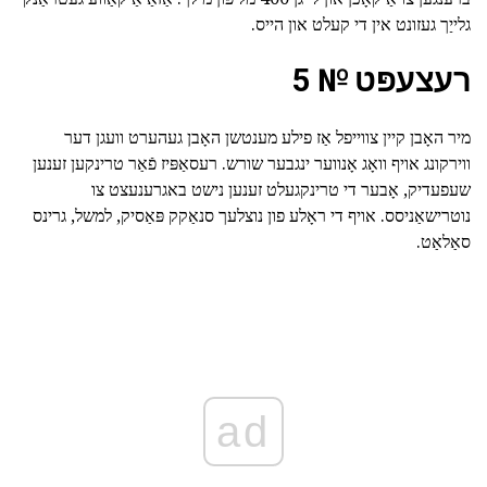
גלייַך געזונט אין די קעלט און הייס.
רעצעפּט № 5
מיר האָבן קיין צווייפל אַז פילע מענטשן האָבן געהערט וועגן דער
ווירקונג אויף וואָג אָנווער ינגבער שורש. רעסאַפּיז פֿאַר טרינקען זענען
שעפעדיק, אָבער די טרינקגעלט זענען נישט באגרענעצט צו
נוטרישאַניסס. אויף די ראָלע פון נוצלעך סנאַקק פּאַסיק, למשל, גרינס
סאַלאַט.
ad