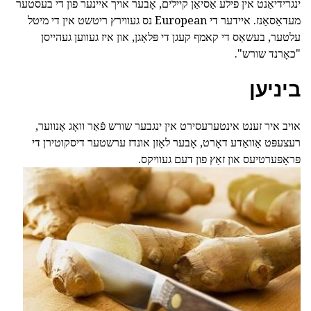
ינגרידיאַנט אין פילע אַסיאַן קיילים, אָבער אויך איינער פון די בעסטער
מעדאַסאַנז. איידער די European נס געווירץ ריטשט אין די מיטל
עלטער, בעשאַס די קאמף קעגן די פּלאָגן, און איז געווען געהייסן
"כאָרנד שורש".
ביניען
אויב איר זענט אינטערעסירט אין ינגבער שורש פֿאַר וואָג אָנווער,
רעצעפּט אַוואַדע דאָרט, אָבער לאָזן אונדז ערשטער דיסקוטירן די
פּראָפּערטיעס און זאַץ פון דעם געוויקס.