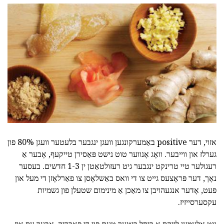
אזוי, דער positive באַמערקונגען וועגן ינגבער בלעטער וועגן 80% פון
גערלז און ווייבער. וואָג אָנווער טוט נישט פּאַסירן טייקעף, אָבער אַ
רעגולער טיי טרינקט ינגבער גיט רעזולטאַטן ין 1-3 חדשים. בעסער
נאָך, דער פּראָצעס גייט צו די וואס באַשלאָסן צו פאַרלאָזן די מעל און
פעט, אָדער אנגעהויבן צו מאַכן אַ מינימום שטעלן פון גשמיות
עקסערסייזיז.
ניט אַלעמען לייקס אַ ביסל ביטער טעם פון די פאַבריק, אָבער עס איז