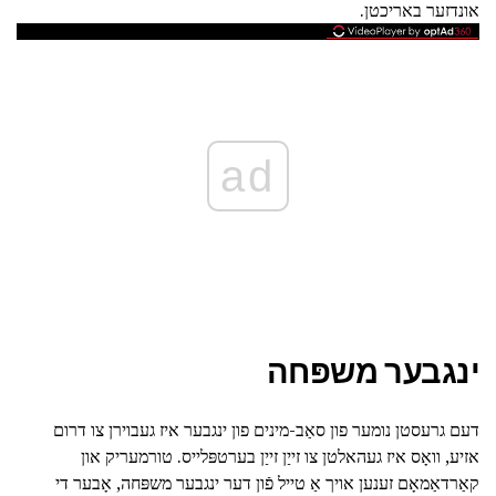
אונדזער באריכטן.
ad
ינגבער משפּחה
דעם גרעסטן נומער פון סאַב-מינים פון ינגבער איז געבוירן צו דרום
אזיע, וואָס איז געהאלטן צו זייַן זייַן בערטפּלייס. טורמעריק און
קאַרדאַמאָם זענען אויך אַ טייל פֿון דער ינגבער משפּחה, אָבער די