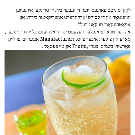
לאָזן 'ס נישט פאַרגעסן וועגן די ינגבער ביר. די טרינקען איז געווען
ינווענטאַד אין די קסיקס יאָרהונדערט אמעריקאנער כירורג און
אַפּאָטהעקאַרי תו קאַנטרעלל.
אין דער טראדיציאנעלער רעצעפּט ינגרידיאַנץ זענען בלויז דרייַ: ינגבער,
סאָדע און צוקער. איבער צייַט, Manufacturers אנגעהויבן צו לייגן
פאַרשידן בשמים, בעריז, Fruits און טיי פּעטאַלז.