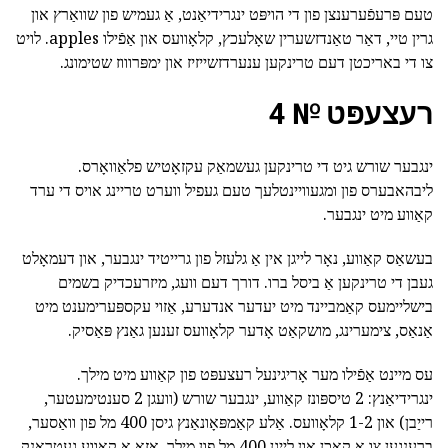
טעם פּרעפֿערענצן פון די הויפּט ינגרידיאַנט, אַ געמיש פון שוואַרץ און
גרין טיי, דאַר טאַנדזשערין שאָלעכץ, קלאָוועס און אַפֿילו apples. לויט
צו די באריכטן דעם טרינקען ענערדזשייזיז און ימפּרוווז שטימונג.
רעצעפּט № 4
ינגבער שורש גיט די טרינקען געשמאַק עקזאָטיש פלאַוואָרס.
ליבהאבערס פון ומגעוויינטלעך טעם געפיל ווערט טריינג אויס די ערד
קאַווע מיט ינגבער.
בעשאַס קאַווע, נאָר לייגן אין אַ גלעזל פון גרייטיד ינגבער, און דעמאָלט
געבן די טרינקען אַ ביסל ברו. דורך דעם וועג, מיזרעכדיק בשמים
בישליימעס קאַמביינד מיט יעדער אנדערע, אַזוי עקספּערימענט מיט
אַנאַס, צימערינג, מושקאַט אָדער קלאָוועס זענען גאַנץ פּאַסיק.
עס מיינט אַפֿילו מער אָריגינעל רעצעפּט פון קאַווע מיט מילך.
ינגרידיאַנץ: 2 טיספּונז קאַווע, ינגבער שורש (וועגן 2 סענטימעטער,
רייַבן) און 1-2 קלאָוועס. אַלע קאַמפּאָונאַנץ גיסן 400 מל פון וואַסער,
ברענגען צו אַ קאָכן און לייגן 400 מל פון מילך. אַזאַ אַ קאַווע געטראַנק