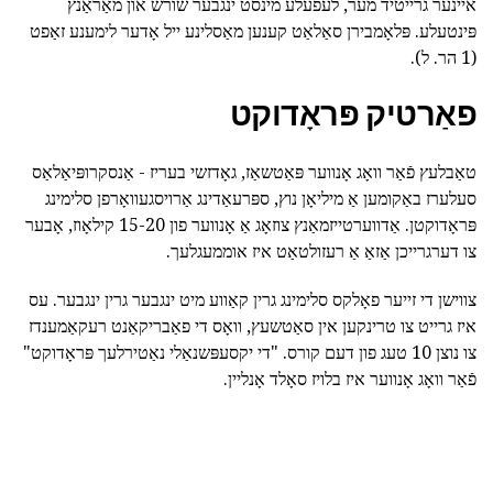
איינער גרייטיד מער, לעפעלע מינסט ינגבער שורש און מאַראַנץ
פּינטעלע. פּלאָמבירן סאַלאַט קענען מאַסלינע ייל אָדער לימענע זאַפט
(1 הר. ל).
פאַרטיק פּראָדוקט
טאַבלעץ פֿאַר וואָג אָנווער פּאַטשאַז, גאָדזשי בעריז - אַנסקרופּיאַלאַס
סעלערז באַקומען אַ מיליאָן נוץ, ספּרעאַדינג אַרויסגעוואָרפן סלימינג
פּראָדוקטן. אַדווערטייזמאַנץ צוזאָג אַ אָנווער פון 15-20 קילאָוז, אָבער
צו דערגרייכן אַזאַ אַ רעזולטאַט איז אוממעגלעך.
צווישן די זייער פאָלקס סלימינג גרין קאַווע מיט ינגבער גרין ינגבער. עס
איז גרייט צו טרינקען אין סאַטשעץ, וואָס די פאַבריקאַנט רעקאַמענדז
צו נוצן 10 טעג פון דעם קורס. "די יקסעפּשנאַלי נאַטירלעך פּראָדוקט"
פֿאַר וואָג אָנווער איז בלויז סאָלד אָנליין.