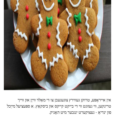
ad
אין אייראָפּע, טרוקן געווירץ צוגעגעבן צו די מאַלד ווייַן און ווייך
טרינקען, ווי געזונט ווי די בייקט קייקס און ביסקאַץ. א ספּעציעל מייַכל
פון ינדיאַ - געצוקערט ינגבער מיט האָניק.