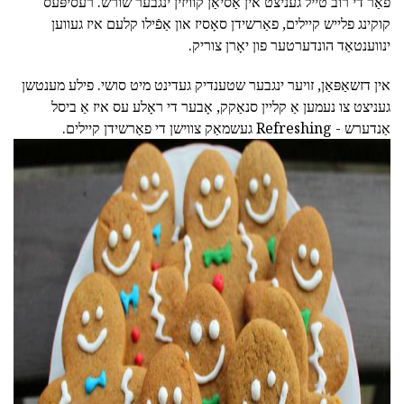
פֿאַר די רובֿ טייל געניצט אין אַסיאַן קוויזין ינגבער שורש. רעסיפּעס
קוקינג פלייש קיילים, פאַרשידן סאָסיז און אַפֿילו קלעם איז געווען
ינווענטאַד הונדערטער פון יאָרן צוריק.
אין דזשאַפּאַן, זויער ינגבער שטענדיק געדינט מיט סושי. פילע מענטשן
געניצט צו נעמען אַ קליין סנאַקק, אָבער די ראָלע עס איז אַ ביסל
אַנדערש - Refreshing געשמאַק צווישן די פאַרשידן קיילים.