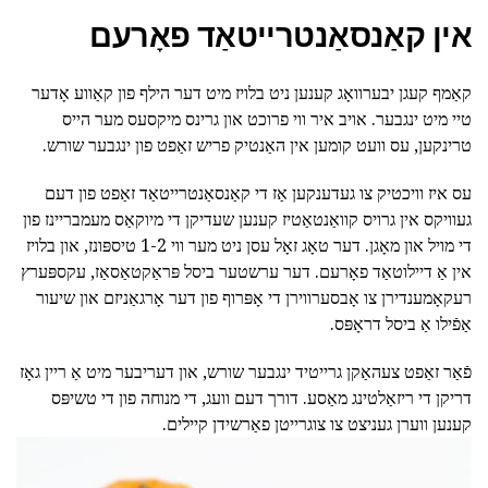
אין קאַנסאַנטרייטאַד פאָרעם
קאַמף קעגן יבערוואָג קענען ניט בלויז מיט דער הילף פון קאַווע אָדער
טיי מיט ינגבער. אויב איר ווי פרוכט און גרינס מיקסעס מער הייס
טרינקען, עס וועט קומען אין האַנטיק פריש זאַפט פון ינגבער שורש.
עס איז וויכטיק צו געדענקען אַז די קאַנסאַנטרייטאַד זאַפט פון דעם
געוויקס אין גרויס קוואַנטאַטיז קענען שעדיקן די מיוקאַס מעמבריינז פון
די מויל און מאָגן. דער טאָג זאָל עסן ניט מער ווי 1-2 טיספּונז, און בלויז
אין אַ דיילוטאַד פאָרעם. דער ערשטער ביסל פּראַקטאַסאַז, עקספּערץ
רעקאָמענדירן צו אָבסערווירן די אָפּרוף פון דער אָרגאַניזם און שיעור
אַפֿילו אַ ביסל דראָפּס.
פֿאַר זאַפט צעהאַקן גרייטיד ינגבער שורש, און דעריבער מיט אַ ריין גאָז
דריקן די ריזאַלטינג מאַסע. דורך דעם וועג, די מנוחה פון די טשיפּס
קענען ווערן געניצט צו צוגרייטן פאַרשידן קיילים.