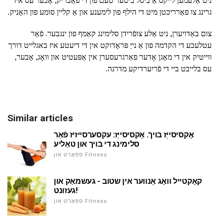
גרינג צו פאַרריכטן מיט די הילף פון לימענע און אַ קליין סומע פון האָניק.
צום באַדויערן, ניט אַלע צופֿרידן סלימינג קאַמף פון ינגבער. פֿאַר
עטלעכע די הקדמה פון אַ נייַ פּראָדוקט אין די דיעטע איז באגלייט דורך
ווייטיק אין די מאָגן אָדער פאַרגרעסערן אין אַפּעטיט און וואָג, אָבער,
עס בלייבט ביי די פֿריִערדיקע מדרגה.
Similar articles
אָקסיסייַז בויך. אָקסיסייַז: עקסערסייזיז פֿאַר
סלימינג די בויך און טאַליע
ספּאָרט און Fitness
קאָקטייל וואָג אָנווער אין שטוב - געשמאַק און
געזונט!
ספּאָרט און Fitness