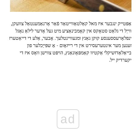
אַפּטייק ינגבער איז מאל קאַלטאַווייטאַד פֿאַר אָרנאַמענטאַל צוועקן,
ווייַל די גלאַט סטאָקס אין קאָמבינאַציע מיט געל אָדער לילאַ נאָגל
ינפלאָרעססענסע קוקן גאַנץ ומגעוויינטלעך. אָבער, אַלע די דייאַטערז
זענען מער אינטערעסירט אין די רייזאָום - אַ שפּייַכלער פון
בייאַלאַדזשיקלי אַקטיוו קאַמפּאָונאַנץ, הויפּט צווישן וואָס איז די
יקערדיק ייל.
ad