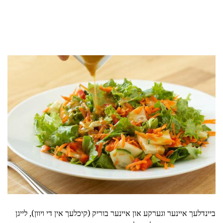
ביינדלעך איינער וגערקע און איינער בוריק (קיכלעך אין די ויוון), לייגן