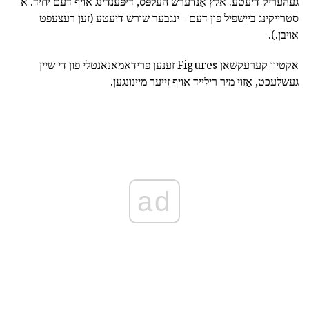
געהעריק דיעטע. אלץ אַנדערש העלפּס, דיפּענדינג אויף דעם יחיד. א
סטרייקינג בייַשפּיל פון דעם - ינגבער שורש דיעטע (זען רעצעפּט
אויבן.).
אַקטיוו קערעקשאַן Figures זענען פּרידאַמאַנאַנטלי פון די שיין
געשלעכט, אַזוי מיר רילייד אויף זייער מיינונגען.
ad