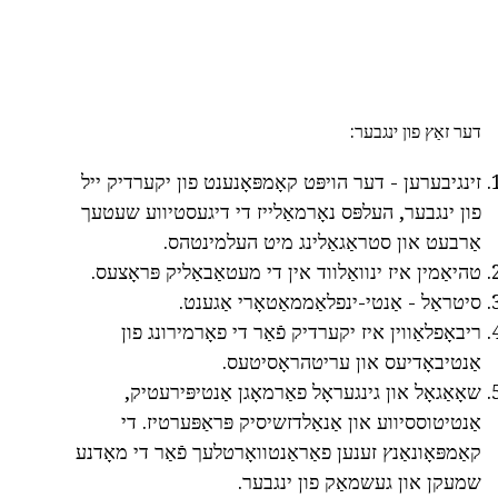
דער זאַץ פון ינגבער:
זינגיבערען - דער הויפּט קאָמפּאָנענט פון יקערדיק ייל
פון ינגבער, העלפּס נאָרמאַלייז די דיגעסטיווע שעטעך
אַרבעט און סטראַגאַלינג מיט העלמינטהס.
טהיאַמין איז ינוואַלווד אין די מעטאַבאַליק פּראָצעס.
סיטראַל - אַנטי-ינפלאַממאַטאָרי אַגענט.
ריבאָפלאַווין איז יקערדיק פֿאַר די פאָרמירונג פון
אַנטיבאָדיעס און עריטהראָסיטעס.
שאָאַגאָל און גינגעראָל פאַרמאָגן אַנטיפּירעטיק,
אַנטיטוססיווע און אַנאַלדזשיסיק פּראַפּערטיז. די
קאַמפּאָונאַנץ זענען פאַראַנטוואָרטלעך פֿאַר די מאָדנע
שמעקן און געשמאַק פון ינגבער.