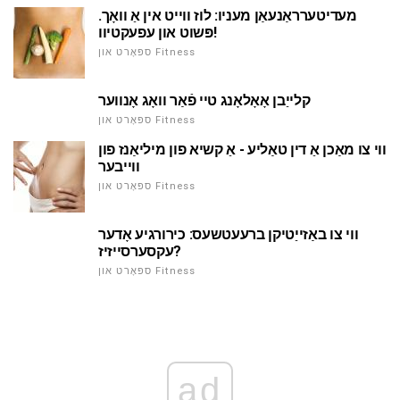
מעדיטערראַנעאַן מעניו: לוז ווייט אין אַ וואָך.
פּשוט און עפעקטיוו!
ספּאָרט און Fitness
קלייַבן אָאָלאָנג טיי פֿאַר וואָג אָנווער
ספּאָרט און Fitness
ווי צו מאַכן אַ דין טאַליע - אַ קשיא פון מיליאַנז פון
ווייבער
ספּאָרט און Fitness
ווי צו באַזייַטיקן ברעעטשעס: כירורגיע אָדער
עקסערסייזיז?
ספּאָרט און Fitness
ad