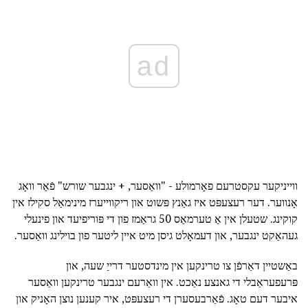
ad
ווייניקער עקסטרעם פאָרמולע - "וואַסער, + ינגבער שורש" פֿאַר וואָג
אָנווער. דער רעצעפּט איז גאַנץ פּשוט און ריקווייערז מינימאַל סקילז אין
קוקינג. שטעלן אין אַ טערמאַס 50 גראַמז פון די פּוריפיעד און פינעלי
געהאַקט ינגבער, און דעמאָלט גיסן מיט איין ליטער פון בוילינג וואַסער.
באַשטיין דאַרפֿן צו טרינקען אין מינדסטער דרייַ שעה, און
פּרעפעראַבלי די גאנצע נאַכט. אין וואַרעם ינגבער טרינקען וואַסער
איבער דעם טאָג. פֿאַרבעסערן די רעצעפּט, איר קענען נוצן האָניק און