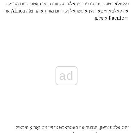
פּאָפּולאַריטעט פון ינגבער ביץ אַלע רעקאָרדס. צו דאַטע, דעם געוויקס
איז קאַלטאַווייטאַד אין אַוסטראַליאַ, דרום מזרח אזיע, צפֿון Africa און
די Pacific אינזלען.
ad
זינט אלטע צייטן, ינגבער איז באטראכט צו זיין ניט נאָר אַ וויכטיק