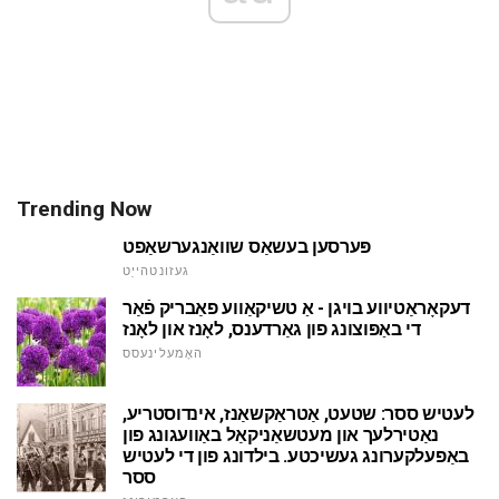
Trending Now
פּערסען בעשאַס שוואַנגערשאַפט
געזונטהייַט
דעקאָראַטיווע בויגן - אַ טשיקאַווע פאַבריק פֿאַר
די באַפּוצונג פון גאַרדענס, לאָנז און לאָנז
האָמעלינעסס
לעטיש ססר: שטעט, אַטראַקשאַנז, אינדוסטריע,
נאַטירלעך און מעטשאַניקאַל באַוועגונג פון
באַפעלקערונג געשיכטע. בילדונג פון די לעטיש
ססר