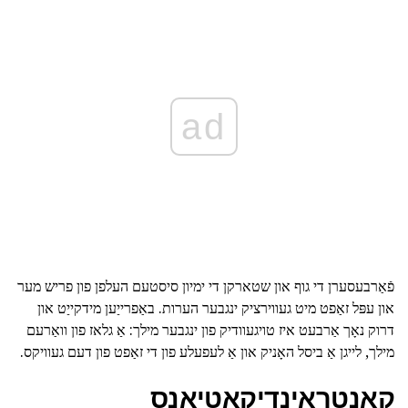
ad
פֿאַרבעסערן די גוף און שטארקן די ימיון סיסטעם העלפן פון פריש מער
און עפּל זאַפט מיט געווירציק ינגבער הערות. באַפרייַען מידקייַט און
דרוק נאָך אַרבעט איז טויגעוודיק פון ינגבער מילך: אַ גלאז פון וואַרעם
מילך, לייגן אַ ביסל האָניק און אַ לעפעלע פון די זאַפט פון דעם געוויקס.
קאָנטראַינדיקאַטיאָנס