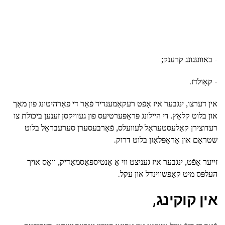
- באַוועגונג קרענק;
- קאָולדז.
אין דערצו, ינגבער איז אָפֿט רעקאַמענדיד פֿאַר די פאַרהיטונג פון מאַך
און בלוט קלאַץ. די היילונג פּראָפּערטיעס פון געוויקסן זענען ביכולת צו
רעדוצירן קאַלעסטעראַל לעוועלס, פֿאַרבעסערן סערעבראַל בלוט
שטראָם און אַראָפּלאָזן בלוט דרוק.
זייער אָפֿט, ינגבער איז געניצט ווי אַ אַנטיספּאַסמאָדיק, וואָס אויך
העלפּס מיט קאָפּשווינדל און עקל.
אין קוקינג,