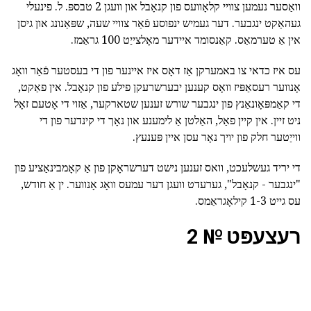
וואַסער נעמען צוויי קלאָוועס פון קנאָבל און וועגן 2 טבספּ. ל. פינעלי
געהאַקט ינגבער. דער געמיש ינפוסע פֿאַר צוויי שעה, שפּאַנונג און גיסן
אין אַ טערמאַס. קאַנסומד איידער מאָלצייַט 100 גראַמז.
עס איז כדאי צו באמערקן אַז דאָס איז איינער פון די בעסטער פֿאַר וואָג
אָנווער רעסאַפּיז וואָס קענען יבערשרעקן פילע פון קנאָבל. אין פאַקט,
די קאַמפּאָונאַנץ פון ינגבער שורש זענען שטארקער, אַזוי די אָטעם זאָל
ניט זיין. אין קיין פאַל, האַלטן אַ לימענע און נאָך די קינדער פון די
ווייַטער חלק פון יויך נאָר עסן איין פּענעץ.
די יריד געשלעכט, וואס זענען נישט דערשראָקן פון אַ קאָמבינאַציע פון
"ינגבער - קנאָבל", גערעדט וועגן דער עמעס וואָג אָנווער. ין אַ חודש,
עס גייט 1-3 קילאָגראַמס.
רעצעפּט № 2