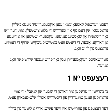
רעכט ווערטפול קאַמפּאָונאַנץ זענען אַקסעלערייטיד מעטאַבאַליק
פּראַסעסאַז אין דעם גוף און ימפּרוווינג די בלוט צושטעלן. אזוי, דער וואָג
נאָר דיסאַפּירז אָן יגזאָסטינג געניטונג. עקספּערץ שטימען אַז אַ דיעטע
אָן דאַווקע. אָבער, די דיעטע וועט באטייטיק גיכקייַט אַרויף די רעוויזיע
פּראָצעס פון לוזינג וואָג.
נוטרישאַניסס רעקאָמענדירן עסן נאָר פריש ינגבער שורש פֿאַר וואָג
אָנווער.
רעצעפּט № 1
צו צוגרייטן די טרינקען איר דאַרפֿן די ינגבער און קנאָבל - די צוויי
פּראָדוקטן זענען טויגעוודיק פון דיסטרויינג אַפֿילו אַלט-געבאַקן פעט.
דער רעצעפּט פון צוגרייטונג איז זייער פּשוט: אויף אַ ליטער פון בוילד