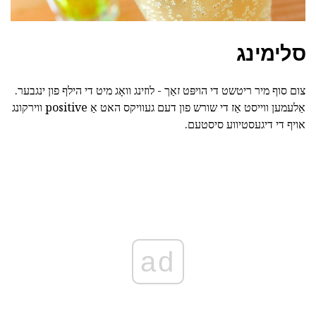
סלימינג
צום סוף מיר ריטשט די הויפּט זאַך - לוזינג וואָג מיט די הילף פון ינגבער.
אַלעמען ווייסט אַז די שורש פון דעם געוויקס האט אַ positive ווירקונג
אויף די דיגעסטיווע סיסטעם.
ad