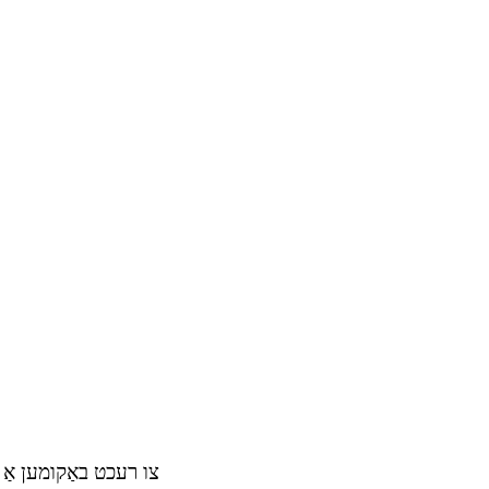
צו רעכט באַקומען אַ ג