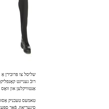
שליסל צו פּרובירן אַ 
רובֿ גענייגט קאָנפליקט
אַנטוויקלען און וואָס
טאמעס טעכניק אַסומז 
סינעריאָוז. פֿאַר ספּע