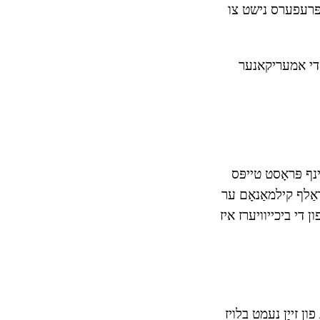
 פּרעפערס נישט צו
ן די אמעריקאנער
נף פּראָסט טייפּס
אַלף קילמאַנאָם ער
ן די ביכייוויערז איז
ון זייַן נעמט בלויז