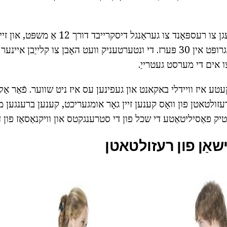
יעדער פון די פינף וועגן צו רעספּאָנד צו געראַנגל
באַזונדער סדר זענען גרופּט אין 30 פּערז. די ונטערטעניק וועט האָבן צו קלייַב
ו אים די מערסט געטרייַ.
טע איז וויידלי באקאנט און געפינען עס איז ניט שווער. פֿאַר אַלע
עזולטאטן פון וואָס קענען זיין גאָר אומגעריכט, קענען ברענגען 
שאַן פון רעזולטאטן