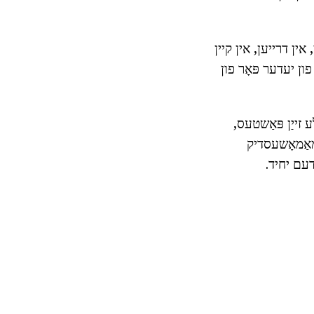
 דיסקרייבד דורך 12 אַ משפּט, און זיי, אין דרייען, אין קיין
ן איינער פון יעדער פּאָר פון
 זייַן פּאַשטעס,
מאַמאָשעסדיק