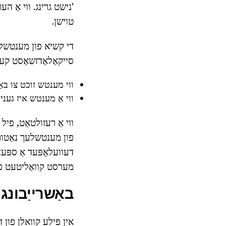
'נישט גרינג. ווי אַ 
טוישן.
די קשיא פון מענטשלעך 
סייקאַלאַדזשאַסט קענ
ווי מענטש זוכט צו באַש
ווי אַ מענטש איז געני
ווי אַ רעזולטאַט, פיל
פון מענטשלעך נאַטור 
דעוועלאָפּעד אַ ספּעצי
מערסט קוואַליטעט פו
באַשרייַבונג 
אין פילע קוואלן פון דע