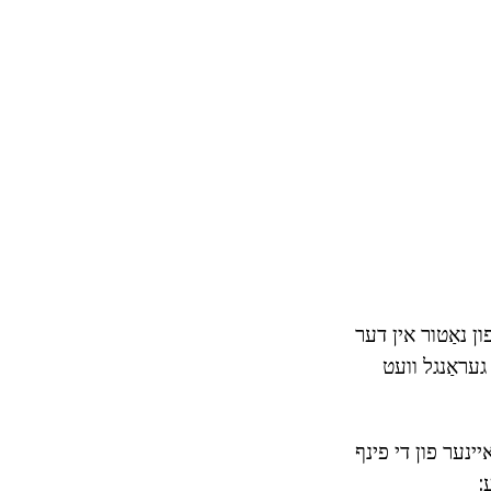
ון נאַטור אין דער
 געראַנגל וועט
ינער פון די פינף
: