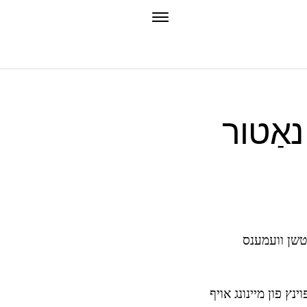
נאַטור
ענטשן וועמענס
ץ פון מיינונג אויף