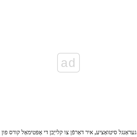
ad
עראַנגל סיטואַציע, איר דאַרפֿן צו קלייַבן די אָפּטימאַל קורס פו