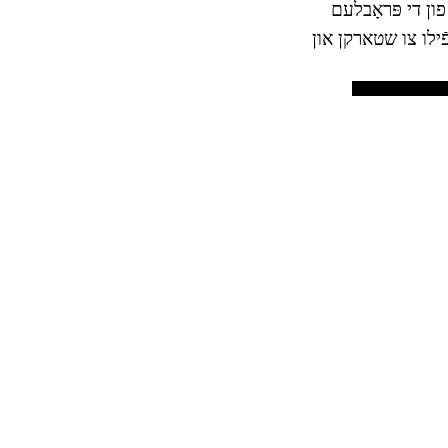
פון די פּראָבלעם
ֿילו צו שטארקן און