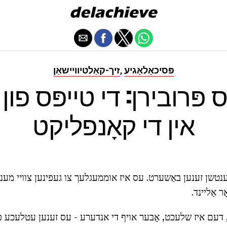
פּסיכאָלאָגיע
זיך-קאַלטיוויישאַן
,
ּרובירן: די טייפּס פון 
אין די קאָנפליקט
צווישן מענטשן זענען באַשערט. עס איז אוממעגלעך צו געפינען צוויי מ
ָר אַליינד.
 דעם איז שלעכט, אָבער אויף די אנדערע - עס זענען עטלעכע פּוינ