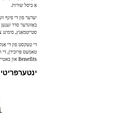
אַ ביסל שורות.
סטייטמאַנץ, סימינג צ
די טעקסט פון די אַנקע
טאמעס פּרובירן, די ר
Benefits און באטייטיק פאַסיליטאַטע די שכל פון די סטרענגקטס און וויקנאַסאַז פון דעם יחיד.
ינטערפּריטיי