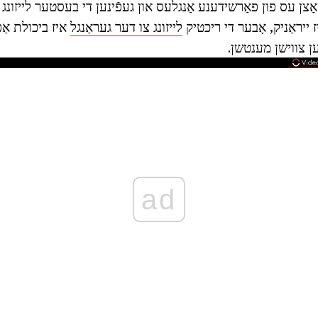
אַצן עס פון פאַרשידענע אַנגלעס און געפֿינען די בעסטער לייזונג 
 ייראַניק, אָבער די ריכטיק
לייזונג צו דער געראַנגל
איז ביכולת אַפ
ען צווישן מענטשן.
ad