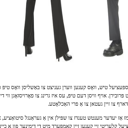
ad
ספּעציעל טיש, וואָס קענען ווערן געניצט צו באַשליסן וואָס טיפּ פ
 פּרובירן. אויף וויסן דעם טיפּ, עס איז גרינג צו פאָרויסזאָגן ווי די
 דארף צו זיין געטאן צו אַ פרי האַכלאָטע.
אַז יעדער מענטש טענדז צו שפּילן אין אַ געראַנגל סיטואַציע, אי
ציעל קלעריטי זיי קענען זיין קאַמפּערד מיט די דימינער פון אַ כייַע