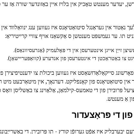
הערשן, יעדער מענטש טאָכיק אין בלויז איין באַזונדער שורה אַז ער
נאַטור אין געראַנגל סיטואַטיאָנס איז געווען ענג ינוואַלווד אי
יט תו. ער געמשפּט מענטשן ס אַקשאַנז אויף צוויי קרייטיריאַ:
יצן זייַן אייגן אינטערעסן אין די פּאָלעמיק (אַגרעסיוונאַס).
יגט צו באַטראַכטן די אינטערעסן פון אנדערע (קוואַפּעריישאַן).
 פאָרשונג סייקאַלאַדזשאַסט איז געווען ביכולת צו ידענטיפיצירן פי
אין סיטואַטיאָנס פון קאָנפליקט. דערנאָך, אין מיטאַרבעט מיט ר
על פּרובירן פון די טאמעס-קילמאַן, אַלאַוינג צו באַשליסן וואָס פו
ן אַ מענטש.
פון די פּראָצעדור
ם יבערבליק איז אָפֿט גערופֿן קורץ - תו פּרובירן. די באַשרייַבונג פ