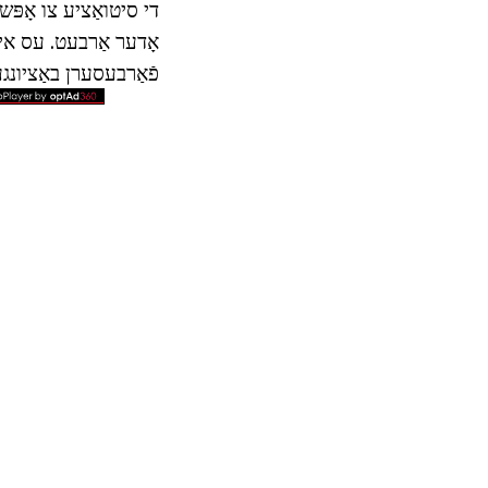
די סיטואַציע צו אָפּש
אָדער אַרבעט. עס איז
פֿאַרבעסערן באַציונג