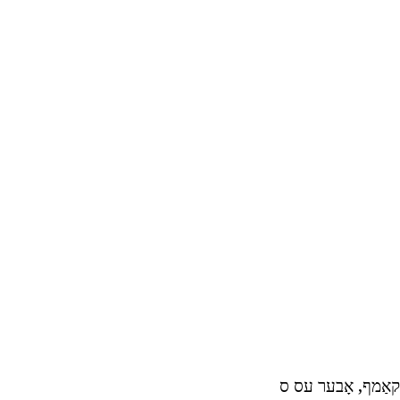
ן קאַמף, אָבער עס ס