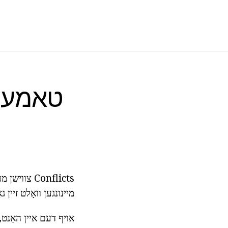
טאמעס פ
Conflicts 
מיינונגען וואָלט זיין גא
אויף דעם איין האַנט,