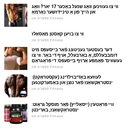
ווי צו געווינען וואָג שנעל באָכער 17 יאר? וואָג
און הייך פון אַ טיניידזשער נאָרמאַ
ספּאָרט און Fitness
ווי צו בויען קאַסטן מאַסאַלז
ספּאָרט און Fitness
דער בעסטער געניטונג פֿאַר בייסעפּס מיט
דומבבעללס, אַ באַרבעלל, אויף די באַר. ווי צו
געשווינד פּאָמפּע אַרויף בייסעפּס: די פּראָגראַם
ספּאָרט און Fitness
לעוזעאַ באָדיבוילדינג (עקסטראַקט):
ינסטראַקשאַנז פֿאַר נוצן און באַמערקונגען
ספּאָרט און Fitness
וויי פּראָטעין (ייסאַלייץ) פֿאַר מוסקל גראָוט:
ינסטראַקשאַנז, באריכטן
ספּאָרט און Fitness