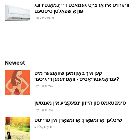
ווי גרויס איז אַז צייַט געמאכט די ייַנמאָנטירונג
פון אַ שפּאַלטן סיסטעם
האָמעלינעסס
Newest
קען איך באַקומען שוואַנגער מיט
ענדאָמעטריאָסיס - וואָס זענען די גיכער?
געזונטהייַט
סימפּטאָמס פון הייוון ינפעקציע אין מענטשן
געזונטהייַט
שיכלעך אַרומפאָרן: אַרומפאָרן אין טרייסט
טראַוואַלינג