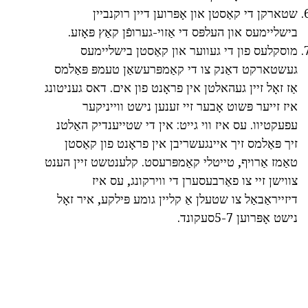
שטארקן די קאַסטן און אָפּרוען דיין רוקנביין
בישליימעס און העלפּס די אַזוי-גערופֿן קאַץ פּאָזע.
מוסקלעס פון די געווער און קאַסטן בישליימעס
געשטארקט דאַנק צו די קאַמפּרעשאַן טעמפּ פּאַלמס
אַז זאָל זיין געהאלטן אין פראָנט פון אים. דאס געניטונג
איז זייער פּשוט אָבער זיי זענען נישט ווייניקער
עפעקטיוו. עס איז ווי גייט: אין די שטייענדיק האַלטנ
זיך פּאַלמס זיך איינגעשריבן אין פראָנט פון קאַסטן
טאַמז אַרויף, טייטלי קאַמפּרעסט. קלענטשט זיין הענט
צווישן זיי צו פאַרבעסערן די ווירקונג, עס איז
דיזייראַבאַל צו שטעלן אַ קליין גומע פּילקע, איר זאָל
נישט אָפּרוען 5-7סעקונד.