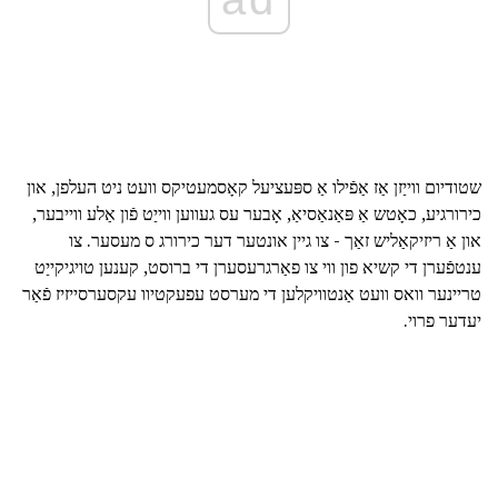
שטודיום ווייַזן אַז אַפֿילו אַ ספּעציעל קאָסמעטיקס וועט ניט העלפן, און
כירורגיע, כאָטש אַ פּאַנאַסיאַ, אָבער עס געווען ווייַט פֿון אַלע ווייבער,
און אַ ריזיקאַליש זאַך - צו גיין אונטער דער כירורג ס מעסער. צו
ענטפֿערן די קשיא פון ווי צו פאַרגרעסערן די ברוסט, קענען טויגיקייַט
טריינער וואס וועט אַנטוויקלען די מערסט עפעקטיוו עקסערסייזיז פֿאַר
יעדער פרוי.