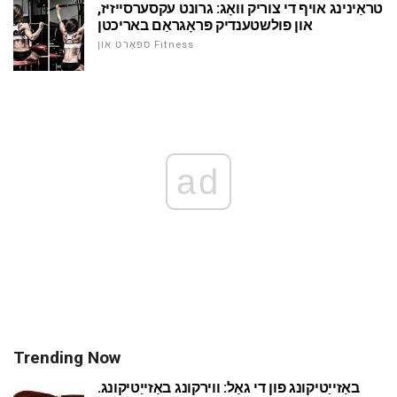
טראַינינג אויף די צוריק וואָג: גרונט עקסערסייזיז,
און פולשטענדיק פּראָגראַם באריכטן
ספּאָרט און Fitness
ad
Trending Now
באַזייַטיקונג פון די גאַל: ווירקונג באַזייַטיקונג.