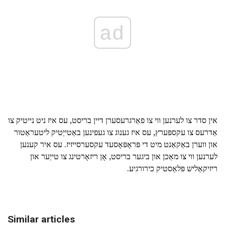
ad
אין סדר צו לערנען ווי צו פאַרגרעסערן דיין בריסט, עס איז ניט נייטיק צו
אַדרעס צו עקספּערץ, עס איז גענוג צו געפינען באַטייַטיק ליטעראַטור
און ווערן באַקאַנט מיט די פּראָפּאָסעד עקסערסייזיז. עס איר קענען
לערנען ווי צו מאַכן און ביגער בריסט, אָן ריזאָרטינג צו טייַער און
ריזיקאַליש פּלאַסטיק כירורגיע.
Similar articles