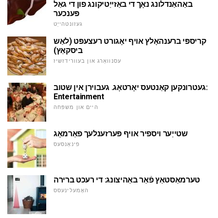
באַהאַנדלונג נאָך די באַזייַטיקונג פון די גאַל
פּענכער
געזונטהייַט
קריספּי ברענהאָלץ אויף יאָגורט רעצעפּט (לאַש
ביסקאַץ)
עסנוואַרג און בעוורידזשיז
געטרונקען קאַנטעס יאָרטאָג. געבוירן אין שטוב:
Entertainment
היים און משפּחה
שטייַער ויספיר אויף פּערזענלעך פאַרמאָג
פינאַנסעס
טערמאַסטאַץ פֿאַר באַהיצונג: די רעכט ברירה
האָמעלינעסס