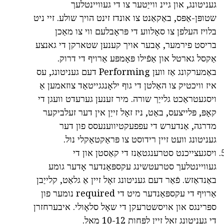
געניטונג, און גיינ ווייַטער צו די געוויינטלעך
שטופּן-אַפּס, באַקאַנט צו אונדז זינט הויך שולע. זיי ניט
בלויז העלפן צו סאָלווע די פּראָבלעם ווי צו מאַכן
בריסט פירמער, אָבער אויך קענען שטארקן די גאנצע
אַקסל גארטל און אַפֿילו פּאָמפּע אַרויף די דרוק.
באַמערקונג אַז ווען Performing דעם געניטונג, עס
איז וויכטיק צו האַלטן די גוף ילאָנגגייטאַד צוזאמען אַ
ויסגעטראַכט גלייַך שורה. מיר זענען גערעדט וועגן די
קאָפּ, פּלייצעס, באַט, ניז זאָל זייַן אין דער זעלביקער
מדרגה, אַנדערש די עפפעקטיווענעסס פון דער
געניטונג וועט זיין רידוסט צו פּראַקטאַקלי נול.
ויסגעצייכנט סטרענגטאַנז די קאַסטן און די
געוויינטלעך סטרעטשינג עקספּאַנדער אָדער גומע
באַנדאַזש. פֿאַר דעם געניטונג זאָל זיין אַ גלאַט, קלייַבן
אַרויף די עקספּאַנדער מיט די required נומער פון
ספּרינגס און אויסשטרעקן די שאָל סלאָולי. איבערחזרן
די געניטונג זאָל זיין לפּחות 10-12 מאל.