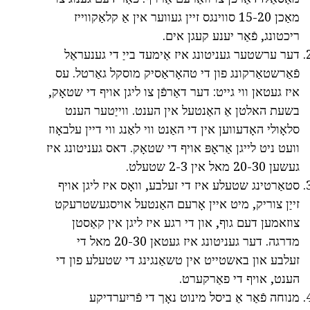
מאַכן 15-20 סווינגס זיין געווער אין אַ קלאַקווייז
ריכטונג, פֿאַר יענע קעגן אים.
דער ערשטער געניטונג איז אַימעד בייַ די גענעראַל
פֿאַרשטאַרקונג פון די טהאָראַסיק מוסקל גאַרטל. עס
איז געטאן ווי גייט: דער דאַרפֿן צו ליגן אויף די שטאָק,
בשעת האלטן אַ האַנטעל אין הענט. ווייַטער הענט
סלאָולי האָדעווען אין די האַנט ווי לאַנג ווי דיין עלבאָוז
וועט ניט לייגן אַראָפּ אויף די שטאָק. דאס געניטונג איז
געשען 20-30 מאל אין 2-3 שטעלט.
סטאַרטינג שטעלע איז די זעלבע, וואָס איז ליגן אויף
זייַן צוריק, מיט איין אָרעם האַנטעל אויסגעשטרעקט
צוזאמען דעם גוף, און די רגע איז ליגן אין קאַסטן
מדרגה. דער געניטונג איז געטאן 20-30 מאל די
זעלבע און באשטייט אין טשאַנגינג די שטעלע פון די
הענט, אויף די פאַרקערט.
מנוחה פֿאַר אַ ביסל מינוט נאָך די פֿריִערדיקע