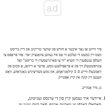
ad
פיר ווייזט אַז נאָר איבער אַ חודש פון שווער טריינינג און דיין בריסט
וועט זיין כמעט די זעלבע ווי עס איז געווען צוואַנציק יאר. אַזוי פּראַפּס צו
העלפֿן ענטפֿערן די קשיא "ווי צו פאַרגרעסערן די בריסט" זאָל
צונויפשטעלנ זיך פון אַ פּראָפּילענע גומע, אָדער אַ דיוואַן, אַ סכום פון
דאַמבעלז ווייינג 1-3 קילאָגראַמס, און גומע מעדיציניש באַנדאַזש, וואָס
קענען זיין קונה אין קיין אַפּטייק.
נו, מיר אָנהייב.
איידער איר נעמען קיין פון די ערנסט געניטונג,
מאַסאַלז דאַרפֿן צו וואַרעם אַרויף. פֿאַר דעם גענוג צו