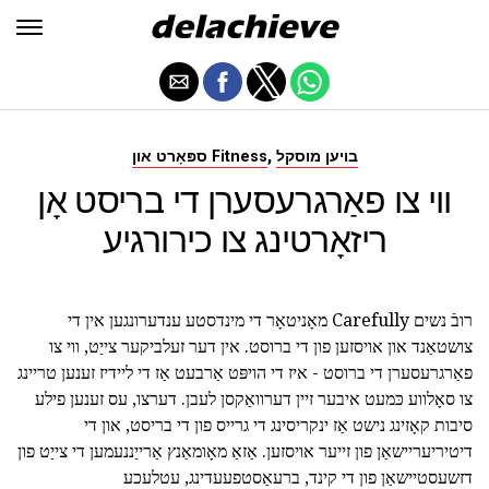
,
בויען מוסקל
ספּאָרט און Fitness
ווי צו פאַרגרעסערן די בריסט אָן
ריזאָרטינג צו כירורגיע
רובֿ נשים Carefully מאָניטאָר די מינדסטע ענדערונגען אין די
צושטאַנד און אויסזען פון די ברוסט. אין דער זעלביקער צייַט, ווי צו
פאַרגרעסערן די ברוסט - איז די הויפּט אַרבעט אַז די ליידיז זענען טריינג
צו סאָלווע כּמעט איבער זיין דערוואַקסן לעבן. דערצו, עס זענען פילע
סיבות קאָזינג נישט אַז ינקריסינג די גרייס פון די בריסט, און די
דיטיריעריישאַן פון זייער אויסזען. אַזאַ מאָומאַנץ אַרייַננעמען די צייַט פון
דזשעסטיישאַן פון די קינד, ברעאַסטפעעדינג, עטלעכע