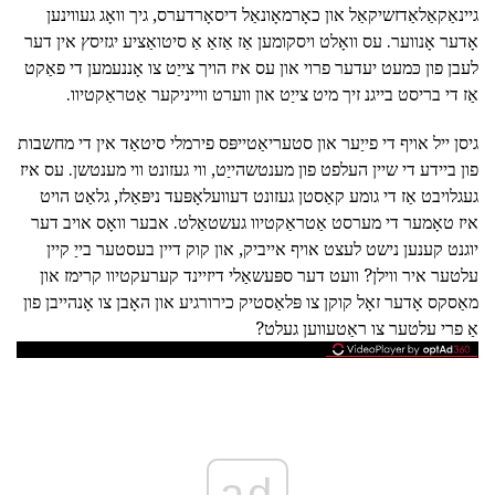
גיינאַקאַלאַדזשיקאַל און כאָרמאָונאַל דיסאָרדערס, גיך וואָג געווינען
אָדער אָנווער. עס וואָלט ויסקומען אַז אַזאַ אַ סיטואַציע יגזיסץ אין דער
לעבן פון כּמעט יעדער פרוי און עס איז הויך צייַט צו אָננעמען די פאַקט
אַז די בריסט בייגנ זיך מיט צייַט און ווערט ווייניקער אַטראַקטיוו.
גיסן ייל אויף די פייַער און סטעריאַטייפּס פירמלי סיטאַד אין די מחשבות
פון ביידע די שיין העלפט פון מענטשהייַט, ווי געזונט ווי מענטשן. עס איז
געגלויבט אַז די גומע קאַסטן געזונט דעוועלאָפּעד ניפּאַלז, גלאַט הויט
איז טאָמער די מערסט אַטראַקטיוו געשטאַלט. אבער וואָס אויב דער
יוגנט קענען נישט לעצט אויף אייביק, און קוק דיין בעסטער בייַ קיין
עלטער איר ווילן? וועט דער ספּעשאַלי דיזיינד קערעקטיוו קרימז און
מאַסקס אָדער זאָל קוקן צו פּלאַסטיק כירורגיע און האָבן צו אָנהייבן פון
אַ פרי עלטער צו ראַטעווען געלט?
ad