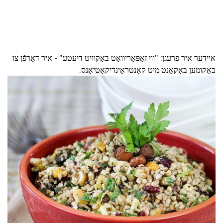
איידער איר פרעגן: "ווי זאַפּאַריוואַט באַקוויט דיעטע" - איר דאַרפֿן צו
באַקומען באַקאַנט מיט קאָנטראַינדיקאַטיאָנס.