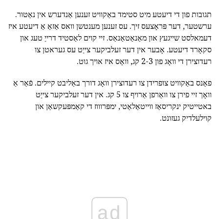
תגובות פון די דיעטע מיט סטימד באַקוויט זענען אַנדערש אין נאַטור.
ערשטער, דער פּראָצעס זיך. עס זענען מענטשן וואס אַזאַ אַ דיעטע איז
דעמאלסט שייגעץ און מאַנאַטאַנאַס. זיי קוים לאַסטיד דרייַ טעג און
סקאָרד דיעטע. אָבער אין דער זעלביקער צייַט עס געראטן צו
רעדוצירן די וואָג פון 2-3 קג, וואָס איז אויך גוט.
פאַנס באַקוויט צופרידן צו רעדוצירן וואָג דורך באַליבט קיילים. פֿאַר אַ
וואָך זיי פירן צו וואַרפן אַרויף צו 5 קג. אין דער זעלביקער צייַט
באטייטיק ינקריסאַז ווייטאַלאַטי, ימפּרוווז די קאַמפּעקשאַן און
קוילעלדיק געזונט.
ad