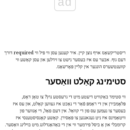
ad
ריסטריקשאַנז אויף נוצן קיין. איר קענען עסן ווי פיל ווי required דורך
דעם גוף. אבער עס איז בעסער נישט צו זידלען און עסן קאַשע ווי
קווענטשערס הונגער אין קליין פּאָרשאַנז.
סטימינג קאַלט וואַסער
ווי סטימד באַקוויט דיעטע מיט די גרעסטע נוץ? צו טאָן דאָס,
פּלאָמבירן אין די ראַמפּ פֿאַר די נאַכט איז געווען קאַלט, און עס איז
בעסער צו נעמען עס פון די קוואַל. אין דעם פאַל, די אָנווער פון
וויטאַמינס איז ניט געגאנגען צו פּאַסירן. קאַשע קאָנסיסטענסי איז
קרומבלי און אַ ביסל פירמער ווי אין די באַהאַנדלונג מיט בוילינג וואַסער.