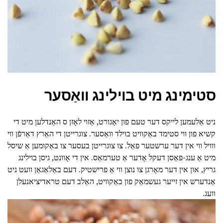
סטימינג מיט בוילינג וואַסער
ניט אַלעמען לייקס דער טעם פון יאָגורט, אַזוי לאָזן ס האַנדלען מיט די
קשיא פון ווי סטימד באַקוויט בוילד וואַסער. צוגרייטן די האַרץ דאַרפֿן ווי
ווויל ווי אין דער ערשטער פאַל. צו צוגרייטן בעסער צו באַקומען אַ שיסל
מיט אַ ענג-פּאַסן דעקל אָדער אַ טערמאַס. אין די אָוונט, גיסן בוילינג
גריץ, און אין דער מאָרגן צו נוצן ווי אַ פרישטיק. דעם באַלאַגאַן וועט ניט
אַנדערש אין זייער געשמאַק פון באַקוויט, האַלב דעם טראדיציאנעלן
וועג.