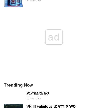
ad
Trending Now
גאַז גאַנגרענע
געזונטהייַט
ווו איז Fabulous טייַך קורראַנט