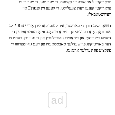
פּראָדוקטן. פֿאַר אנדערע קאַסעס, די מער טעג, די מער די ניו
פּראָדוקטן קענען ווערן צוגעלייגט. די קענען זיין Fruits און
וועדזשטאַבאַלז.
דזשאַדזשינג דורך די באריכטן, איר קענען פאַרלירן אַרויף צו 7-8 קג
פּער וואָך. אַזאַ רעזולטאטן - ניט אַ מיטאָס. ווי אַ רעזולטאַט פון די
דיעטע דיקריסאַז און דיסאַפּירז געשווילעכץ אין די געוועבן. רעכט צו
דער באַזייַטיקונג פון שעדלעך סאַבסטאַנסיז פון דעם גוף ימפּרוווז די
פֿונקציע פון ינערלעך אָרגאַנס.
ad