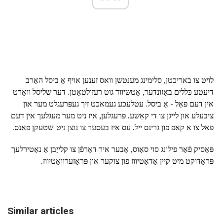
לויט צו באריכטן, סלימינג מענטשן וואס זענען אויף אַ ביסל האַרב
דיעטע כּללים באַזונדער, אַטשיווד גוט רעזולטאַטן. דער שליסל וואָרט
אין דעם פאַל - אַ ביסל. עטלעכע געמאכט זיך געפּרעגלט מער און
ציבעלע און לייגן צו די קאַשע. פּרעגלען, איז ניט מער מעגלעך אין דעם
פאַל צו אַ קאַפּ פון גרינס ייל. עס איז בעסער צו נוצן ניט-שטעקן פּאַנס.
פּאַסיק פֿאַר פילונג סוי סאָוס, אָבער איר דאַרפֿן צו קלייַבן אַ נאַטירלעך
פּראָדוקט מיט קיין אַדאַטיווז פון צוקער און פּראַזערוואַטיווז.
Similar articles