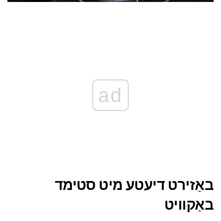
ad
באַזירט דיעטע מיט סטימד
באַקוויט