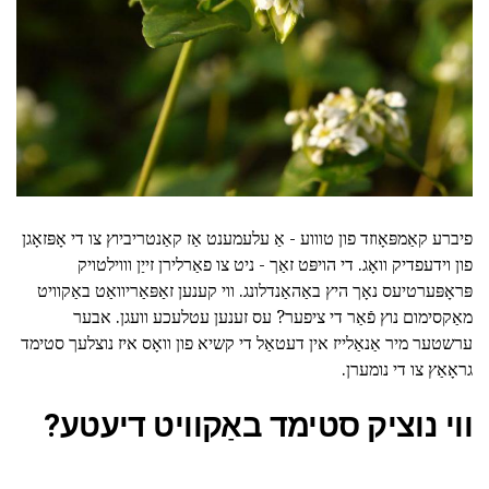
פיברע קאַמפּאָוזד פון טוווע - אַ עלעמענט אַז קאַנטריביוץ צו די אָפּזאָגן
פון וידעפדיק וואָג. די הויפּט זאַך - ניט צו פאַרלירן זייַן וווילטויק
פּראָפּערטיעס נאָך היץ באַהאַנדלונג. ווי קענען זאַפּאַריוואַט באַקוויט
מאַקסימום נוץ פֿאַר די ציפער? עס זענען עטלעכע וועגן. אבער
ערשטער מיר אַנאַלייז אין דעטאַל די קשיא פון וואָס איז נוצלעך סטימד
גראָאַץ צו די נומערן.
ווי נוציק סטימד באַקוויט דיעטע?