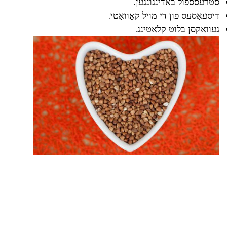
סטרעסספול באדינגונגען.
דיסעאַסעס פון די מויל קאַוואַטי.
געוואקסן בלוט קלאַטינג.