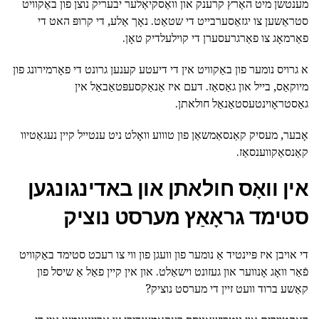
מענטשן מיט האַרץ קרענק און וואַסקיאַלער יבעריק נוצן פון באַקוויט
סטראַשען צו יגזאַסערבייט די שטאַט. נאָך אַלע, די קרופּ האט די
פאַרמאָג צו פאַרגרעסערן די קוילעלדיק טאָן.
א גרויס נומער פון באַקוויט אין די דיעטע קענען גרונט די פאָרמירונג פון
מיוקאַס, בייל און גאַסאַז. דעם איז אַנאַקסעפּטאַבאַל אין
גאַסטראָוינטעסטאַנאַל חולאתן.
אָבער, מעסיק קאַנסאַמשאַן פון טוווע וואָלט ניט ענטייל קיין נעגאַטיוו
קאַנסאַקווענסאַז.
אין וואָס חולאתן און באדינגונגען
סטימד גראָאַץ מערסט נוציק
די אויבן איז פּיינטיד אַ נומער פון וועגן פון ווי צו רעכט סטימד באַקוויט
פֿאַר וואָג אָנווער און געזונט וישאַלט. און אין קיין פאַל אַ שיסל פון
קאַשע ברוד וועט זיין די מערסט נוציק?