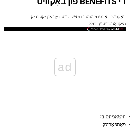
די BENEFITS פון באַקוויט
באַקוויט - אַ געבוירענער רוסיש טוווע רייַך אין יקערדיק
מיקראָנוטריענץ. כּולל:
ad
וויטאַמינס ב;
פאָספאָרוס;