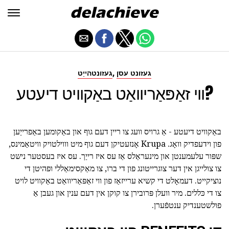
,
געזונט עסן
געזונטהייַט
ווי זאַפּאַריוואַט באַקוויט דיעטע?
באַקוויט דיעטע - אַ גרויס וועג צו ריין דעם גוף און באַקומען באַפרייַען
פון וידעפדיק וואָג. Krupa אָנזעטיקן דעם גוף מיט וווילטויק וויטאַמינס,
שפּור עלעמענטן און מינעראַלס אַז עס איז רייַך. עס איז בעסטער נישט
צו צולייגן אין דער צוגרייטונג פון די ברו, צו מאַקסימאַללי ופהיטן די
נוציקייט. דעמאָלט די קשיא ערייזאַז פון ווי זאַפּאַריוואַט באַקוויט לויט
צו די כּללים. מיר וועלן פּרובירן צו קוקן אין דעם ענין און געבן אַ
פולשטענדיק ענטפֿערן.