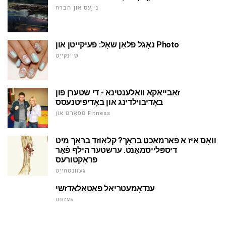
נייַעס און חברה
נאָגל פּלאַן שאָל: פֿעיִקייטן און Photo
שיינקייַט
זאַבייאַקאַ וואַלענטינאַ - די שטערן פון
באָדיבוילדינג און באָדיפיטנעסס
ספּאָרט און Fitness
וואָס איז אַ פֿאַרמאַכט בראָך? קלאָוזד בראָך מיט
דיספּלייסמאַנט. ערשטער הילף פֿאַר
פראַקטורעס
געזונטהייַט
ענדאָמעטריאַל פּאַטאַלאַדזשי
געזונט