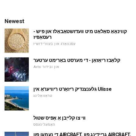
Newest
קווינאָאַ סאַלאַט מיט וועדזשטאַבאַלז און פיש -
רעסאַפּיז
עסנוואַרג און בעוורידזשיז
קלאַבז ריאַזאַן - די מערסט באַרימט ערטער
Arts און ובידור
גלענצנדיק ריזאָרט ריוויעראַ אין Ulisse
טראַוואַלינג
ווי צו קלייַבן אַ אָפיס שטול
האָמעלינעסס
די נעמען פון AIRCRAFT. גריידינג פון AIRCRAFT,