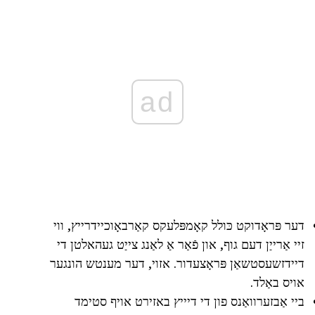
ad
דער פּראָדוקט כּולל קאָמפּלעקס קאַרבאָוכיידרייץ, ווי
זיי אַרייַן דעם גוף, און פֿאַר אַ לאַנג צייַט געהאלטן די
דיידזשעסטשאַן פּראָצעדור. אזוי, דער מענטש הונגער
אויס באַלד.
ביי אַבזערוואַנס פון די דיייץ באזירט אויף סטימד