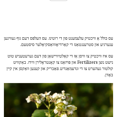
עס כּולל אַ וויכטיק עלעמענט פון די רוטינז. עס העלפּס דעם גוף געווינען
ענערגיע און סטרענגטאַנז די קאַרדיאָווואַסקיאַלער סיסטעם.
עס איז וויכטיק צו וויסן אַז די קאַלטיוויישאַן פון דעם גערעטעניש טוט
נישט נוצן Fertilizers און פּויזאַנז צו קאָנטראָלירן ווידז. באַקוויט
קולטור געהערט צו די ונדעמאַנדינג פאַבריק און קענען וואַקסן אין קיין
באָדן.