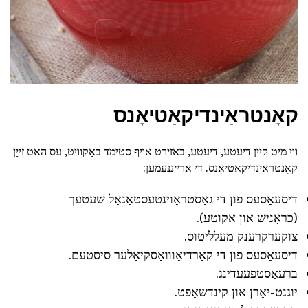
קאָנטראַינדיקאַטיאָנס
ווי מיט קיין דיעטע, דיעטע, באזירט אויף סטימד באַקוויט, עס האט זייַן
קאָנטראַינדיקאַטיאָנס. די אַרייַננעמען:
דיסעאַסעס פון די גאַסטראָוינטעסטאַנאַל שעטעך
(כראָניש און אַקוטע).
צוקערקרענק מעלליטוס.
דיסעאַסעס פון די קאַרדיאָווואַסקיאַלער סיסטעם.
ברעאַסטפעעדינג.
יוגנט-יאָרן און קינדשאַפט.