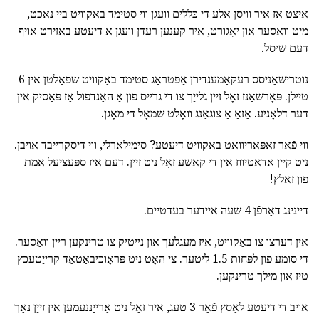
איצט אַז איר וויסן אַלע די כּללים וועגן ווי סטימד באַקוויט בייַ נאַכט,
מיט וואַסער און יאָגורט, איר קענען רעדן וועגן אַ דיעטע באזירט אויף
דעם שיסל.
נוטרישאַניסס רעקאָמענדירן אָפּטראָג סטימד באַקוויט שפּאַלטן אין 6
טיילן. פּאָרשאַנז זאָל זיין גלייַך צו די גרייס פון אַ האַנדפול אַז פּאַסיק אין
דער דלאָניע. אַזאַ אַ צוגאַנג וואָלט שמאָל די מאָגן.
ווי פֿאַר זאַפּאַריוואַט באַקוויט דיעטע? סימילאַרלי, ווי דיסקרייבד אויבן.
ניט קיין אַדאַטיווז אין די קאַשע זאָל ניט זיין. דעם איז ספּעציעל אמת
פון זאַלץ!
דיינינג דאַרפֿן 4 שעה איידער בעדטיים.
אין דערצו צו באַקוויט, איז מעגלעך און נייטיק צו טרינקען ריין וואַסער.
די סומע פון לפּחות 1.5 ליטער. צי האָט ניט פּראָוכיבאַטאַד קרייַטעכץ
טיז און מילך טרינקען.
אויב די דיעטע לאַסץ פֿאַר 3 טעג, איר זאָל ניט אַרייַננעמען אין זייַן נאָך