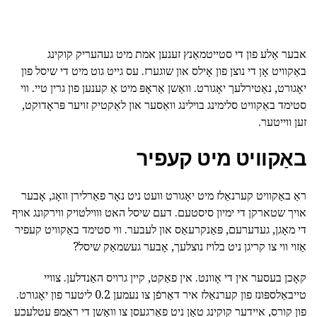
אבער אַלע פון די סטייטמאַנץ זענען אמת מיט געהעריק קוקינג
באַקוויט אָן די נוצן פון אָילס און שוגערז. עס גייט גוט מיט די שיסל פון
יאָגורט, נאַטירלעך יאָגורט. וואַשן אַראָפּ מיט אַ קענען פון גרין טיי. ווי
סטימד באַקוויט סלימינג בוילינג וואַסער און לאַקטיק זויער פּראָדוקט,
זען ווייטער.
באַקוויט מיט קעפיר
ראַ באַקוויט קערנאַלז מיט יאָגורט וועט ניט נאָר פאַרלירן וואָג, אָבער
אויך שטארקן די ימיון סיסטעם. דעם שיסל האט וווילטויק ווירקונג אויף
די מאָגן, געדערעם, פּאַנקרעאַס און לעבער. ווי סטימד באַקוויט קעפיר
אַזוי ווי צו קריגן ניט בלויז נוצלעך, אָבער געשמאַק שיסל?
קאָכן בעסער אין די אָוונט. אין פאַקט, קיין גרויס האַנדלען. צוויי
טייבאַלספּונז פון קערנאַלז איר דאַרפֿן צו נעמען 0.2 ליטער פון יאָגורט.
פון קורס, איידער קוקינג טאָן ניט פאַרגעסן צו וואַשן די ראַמפּ עטלעכע