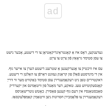
ad
געדענקען, דאָס איז אַ קאָנטראַינדיקאַטיאָן צו די דיעטע, אָבער נישט
צו עסן סטימד גראָאַץ פֿון צייַט צו צייַט.
עס איז וויכטיק צו אָנערקענען אַ שטרענג דיעטע הערן צו אייער גוף.
אין די מינדסטע פֿאַלן פון קראַנק געזונט דאַרפֿן צו האַלטן די דיעטע.
דאקטוירים טאָן ניט רעקאָמענדירן עסן סטימד באַקוויט מער ווי דרייַ
קאָנסעקוטיווע טעג. טאקע, דער מאַנגל פון וויטאַמינס און יקערדיק
סאַבסטאַנסיז אין דעם גוף קענען פּאַסירן. כאָטש נוטרישאַניסס
רעקאָמענדירן צו פּלאָמבירן חסרונות ניצן וויטאַמין קאַמפּלעקסאַז.