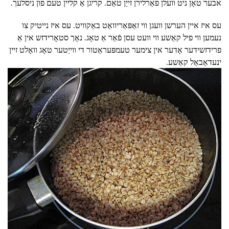
אבער טאָן ניט וועלן פאַרלירן זייַן טאַם. קריגן אַ קליין טעם פון ניסלעך.
עס איז איין הערשן וועגן ווי זאַפּאַריוואַט באַקוויט. עס איז נייטיק צו
נעמען ווי פיל קאַשע ווי וועט עסן פֿאַר אַ טאָג. נאָך סטאָרידזש אין אַ
פרידזשידער אָדער אין צימער טעמפּעראַטור די ווייַטער טאָג וואָלט זיין
ינעדאַבאַל קאַשע.