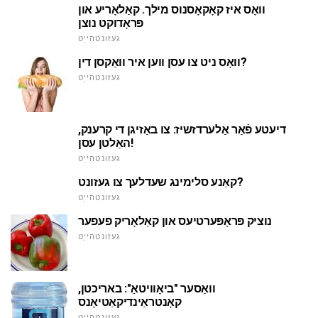
וואָס איז קאָקאָסנוס מילך. קאַלאָריע און
פּראָדוקט נוצן
געזונטהייַט
וואָס ניט צו עסן ווען איר וואַקסן דין?
געזונטהייַט
דיעטע פֿאַר אַלערדזשיז: צו באַזיגן די קרענק,
האַלטן עסן!
געזונטהייַט
קאַנע סלימינג שעדלעך צו געזונט?
געזונטהייַט
נוציק פּראָפּערטיעס און קאַלאָריק פעפער
געזונטהייַט
וואַסער "ביאָוויטאַ": באריכטן,
קאָנטראַינדיקאַטיאָנס
געזונטהייַט