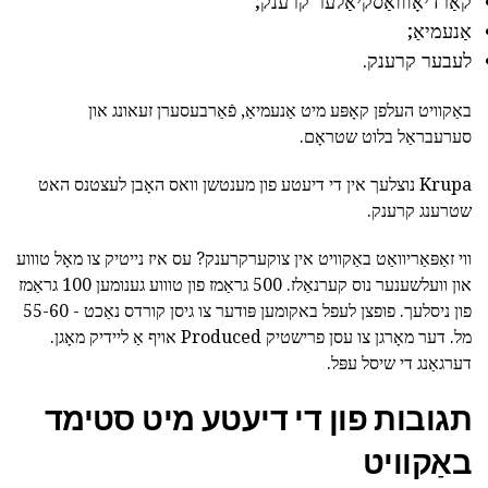
קאַרדיאָווואַסקיאַלער קרענק;
אַנעמיאַ;
לעבער קרענק.
באַקוויט העלפן קאָפּע מיט אַנעמיאַ, פֿאַרבעסערן זעאונג און
סערעבראַל בלוט שטראָם.
Krupa נוצלעך אין די דיעטע פון מענטשן וואס האָבן לעצטנס האט
שטרענג קרענק.
ווי זאַפּאַריוואַט באַקוויט אין צוקערקרענק? עס איז נייטיק צו מאָל טוווע
און וועלשענער נוס קערנאַלז. 500 גראַמז פון טוווע גענומען 100 גראַמז
פון ניסלעך. פופצן לעפל באקומען פּודער צו גיסן קורדס נאַכט - 55-60
מל. דער מאָרגן צו עסן פרישטיק Produced אויף אַ ליידיק מאָגן.
דערגאַנג די שיסל עפּל.
תגובות פון די דיעטע מיט סטימד
באַקוויט