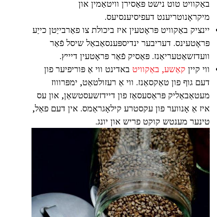
באַקוויט טוט נישט פּאַסירן וויטאַמין און
מיקראָנוטריענט דעפיסיענסיעס.
יינציק באַקוויט פּראָטעין איז ביכולת צו פאַרבייַטן כייַע
פּראָטעינס. דעריבער ינדיספּענסאַבאַל שיסל פֿאַר
וועדזשאַטעריאַנז. פּאַסיק פֿאַר פּראָטעין דיייץ.
ווי קיין
קאַשע, באַקוויט
באדינט ווי אַ פּוריפיער פון
דעם גוף פון טאַקסאַנז. ווי אַ רעזולטאַט, ימפּרוווז
מעטאַבאַליק פּראַסעסאַז פון דיידזשעסטשאַן, און עס
איז אַ אָנווער פון עקסטרע קילאָגראַמס. אין דעם פאַל,
טינער מענטש קוקט פריש און יונג.