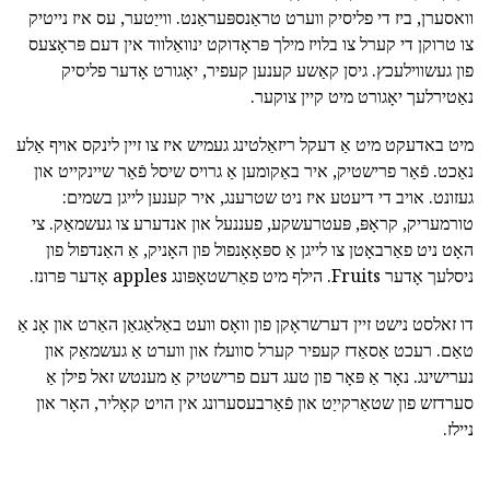
וואסערן, ביז די פליסיק ווערט טראַנספּעראַנט. ווייַטער, עס איז נייטיק
צו טרוקן די קערל צו בלויז מילך פּראָדוקט ינוואַלווד אין דעם פּראָצעס
פון געשווילעכץ. גיסן קאַשע קענען קעפיר, יאָגורט אָדער פליסיק
נאַטירלעך יאָגורט מיט קיין צוקער.
מיט באדעקט מיט אַ דעקל ריזאַלטינג געמיש איז צו זיין לינקס אויף אַלע
נאַכט. פֿאַר פרישטיק, איר באַקומען אַ גרויס שיסל פֿאַר שיינקייט און
געזונט. אויב די דיעטע איז ניט שטרענג, איר קענען לייגן בשמים:
טורמעריק, קראָפּ, פּעטרעשקע, פעננעל און אנדערע צו געשמאַק. צי
האָט ניט פאַרבאָטן צו לייגן אַ ספּאָאָנפול פון האָניק, אַ האַנדפול פון
ניסלעך אָדער Fruits. הילף מיט פאַרשטאָפּונג apples אָדער פּרונז.
דו זאלסט נישט זיין דערשראָקן פון וואָס וועט באַלאַגאַן האַרט און אָנ אַ
טאַם. רעכט אַסאַדז קעפיר קערל סוועלז און ווערט אַ געשמאַק און
נערישינג. נאָר אַ פּאָר פון טעג דעם פרישטיק אַ מענטש זאל פילן אַ
סערדזש פון שטאַרקייַט און פֿאַרבעסערונג אין הויט קאָליר, האָר און
ניילז.