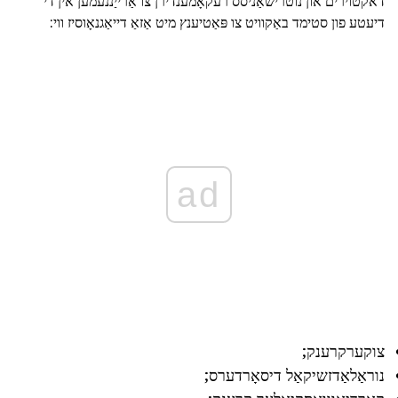
דאקטוירים און נוטרישאַניסס רעקאָמענדירן צו אַרייַננעמען אין די
דיעטע פון סטימד באַקוויט צו פּאַטיענץ מיט אַזאַ דייאַגנאָוסיז ווי:
ad
צוקערקרענק;
נוראַלאַדזשיקאַל דיסאָרדערס;