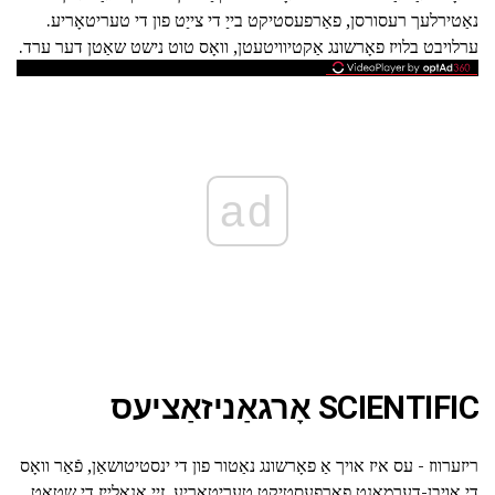
נאַטירלעך רעסורסן, פאַרפעסטיקט בייַ די צייַט פון די טעריטאָריע.
ערלויבט בלויז פאָרשונג אַקטיוויטעטן, וואָס טוט נישט שאַטן דער ערד.
ad
SCIENTIFIC אָרגאַניזאַציעס
ריזערווז - עס איז אויך אַ פאָרשונג נאַטור פון די ינסטיטושאַן, פֿאַר וואָס
די אויבן-דערמאנט פאַרפעסטיקט טעריטאָריע. זיי אַנאַלייז די שטאַט