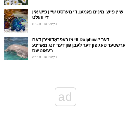
שיין פיש: מינים נאָמען. די מערסט שיין פיש אין
די וועלט
נייַעס און חברה
ווי צו רעפּראָדוצירן דעם Dolphins? דער
ערשטער טעג פון דער לעבן פון דער יונג מאַרינע
בעאַוטיעס
נייַעס און חברה
ad