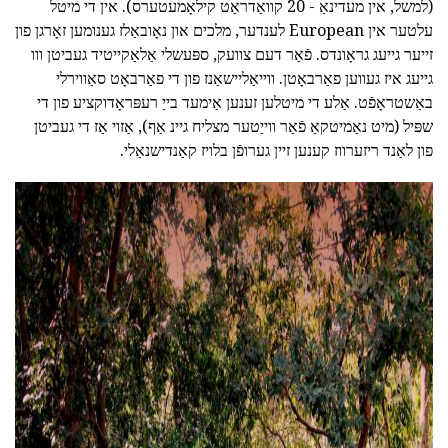
(למשל, אין מעדינאַ - 20 קוואַדראַט קילאָמעטערס). אין די מיטל
עלטער אין European לענדער, מלכים און נאָובאַלז גענומען זאָרגן פון
זייער גייעג גראָונדס. פֿאַר דעם צוועק, ספּעשלי אַלאַקייטיד געביטן ווו
גייעג איז געווען פאַרבאָטן. ווייאַליישאַנז פון די פאַרבאָט סאַווירלי
באַשטראָפֿט. אַלע די מיטלען זענען אַימעד בייַ רעפּראָדוקציע פון די
שפּיל (מיט נאַמיטקאַ פֿאַר ווייַטער מצליח גיינ אַף), אַזוי אַז די געביטן
פון לאַנד ריזערווז קענען זיין גערופֿן בלויז קאַנדישנאַלי.