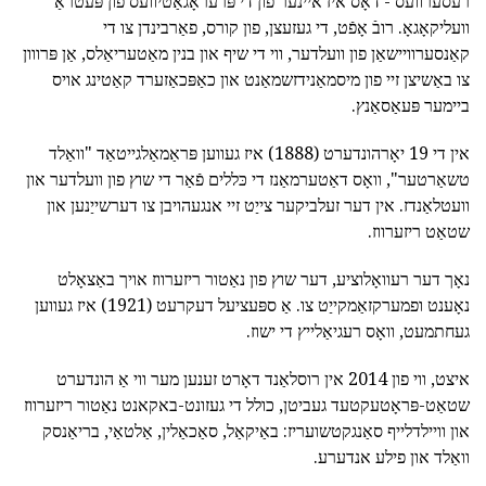
רעסערוועס - דאָס איז איינער פון די פּרעראָגאַטיוועס פון פּעטראַ
וועליקאָגאָ. רובֿ אָפֿט, די געזעצן, פון קורס, פאַרבינדן צו די
קאַנסערוויישאַן פון וועלדער, ווי די שיף און בנין מאַטעריאַלס, אַן פּרווון
צו באַשיצן זיי פון מיסמאַנידזשמאַנט און כאַפּכאַזערד קאַטינג אויס
ביימער פּעאַסאַנץ.
אין די 19 יאָרהונדערט (1888) איז געווען פּראַמאַלגייטאַד "וואַלד
טשאַרטער", וואָס דאַטערמאַנז די כּללים פֿאַר די שוץ פון וועלדער און
וועטלאַנדז. אין דער זעלביקער צייַט זיי אנגעהויבן צו דערשייַנען און
שטאַט ריזערווז.
נאָך דער רעוואָלוציע, דער שוץ פון נאַטור ריזערווז אויך באַצאָלט
נאָענט ופמערקזאַמקייַט צו. אַ ספּעציעל דעקרעט (1921) איז געווען
געחתמעט, וואָס רעגיאַלייץ די ישוז.
איצט, ווי פון 2014 אין רוסלאַנד דאָרט זענען מער ווי אַ הונדערט
שטאַט-פּראָטעקטעד געביטן, כולל די געזונט-באקאנט נאַטור ריזערווז
און וויילדלייף סאַנגקטשועריז: באַיקאַל, סאַכאַלין, אַלטאַי, בריאַנסק
וואַלד און פילע אנדערע.