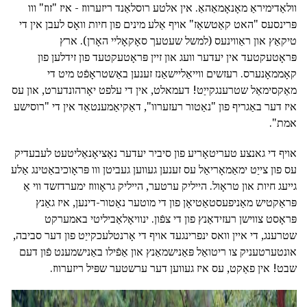
וולאַדימיראַ מאָנאָמאַהאַ. אין אלטע רוסלאַנד ריזערווז - איז "זוז" ווו
פּרינסעס "האט קאַטשאַז" אויף אַלע מינים פון חיות וואָס לעבן אין די
טיקאַץ און ראַווינעס (למשל שעטעך סאָקאָליי האָרן). ארץ
פּראָטעקטעד אין יעדער וועג און זיין פּראָטעקטעד פון זידלען פון
קאָממאָנערס. רעזשים ווייאַליישאַנז זענען באַשטראָפֿט מיט די
מאַקסימאַל שטרענגקייַט! דעמאלט, אין די עלפט יאָרהונדערט, און עס
איז דער באַגריף פון "נאַטור רעזערוו", דאַקיאַמענטאַד אין די "רוסישע
אמת".
אויף די גאנצע טעריטאָריע פון סיביר יעדער נאַציאָנאַליטעט לעבעדיק
עס פון צייַט ימאַמאָריאַל עס זענען געווען געביטן ווו פּראָוכיבאַטינג אַלע
גייעג חיות און טראָול. הייליק ערטער, הייליק גראָוווז ימערדזשד ווי אַ
פּראַקטיש מאַניפעסטאַטיאָן פון די מוטער נאַטור-דינען, איז גאַנץ
פּראָסט צווישן רעזידאַנץ פון די צפֿון. ינוויאָלאַביליטי באמערקט
שטרענג, די איין וואס ינפרינגעד אויף די אָרנטלעכקייַט פון דער סביבה,
אונטערטעניק צו ריטואַל פּאַנישמאַנץ און אַפֿילו באַנישמענט פֿון דעם
שבט! אין פאַקט, עס איז געווען דער ערשטער שפּיל ריזערווז.