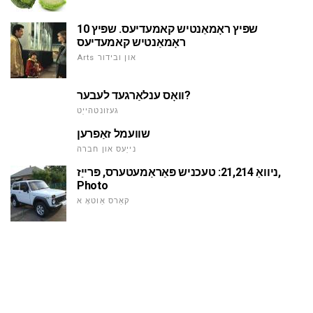
שפּיץ ראָמאַנטיש קאמעדיעס. שפּיץ 10
ראָמאַנטיש קאמעדיעס
Arts און ובידור
וואָס ענלאַרגעד לעבער?
געזונטהייַט
שוועמל זאַפרען
נייַעס און חברה
ניוואַ 21,214: טעכניש פּאַראַמעטערס, פּרייַז,
Photo
קאַרס אַוטאָ א