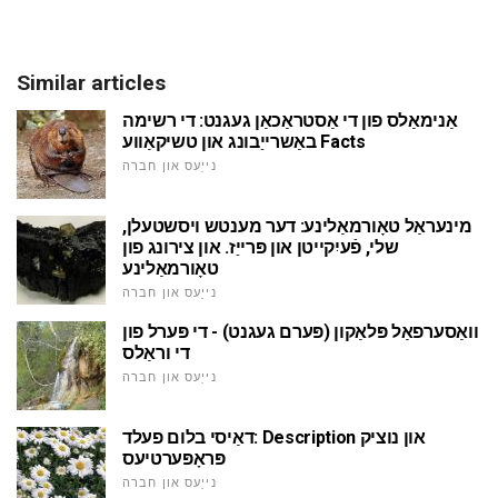
Similar articles
אַנימאַלס פון די אַסטראַכאַן געגנט: די רשימה
באַשרייַבונג און טשיקאַווע Facts
נייַעס און חברה
מינעראַל טאָורמאַלינע: דער מענטש ויסשטעלן,
שלי, פֿעיִקייטן און פּרייַז. און צירונג פון
טאָורמאַלינע
נייַעס און חברה
וואַסערפאַל פּלאַקון (פּערם געגנט) - די פּערל פון
די וראַלס
נייַעס און חברה
דאַיסי בלום פעלד: Description און נוציק
פּראָפּערטיעס
נייַעס און חברה