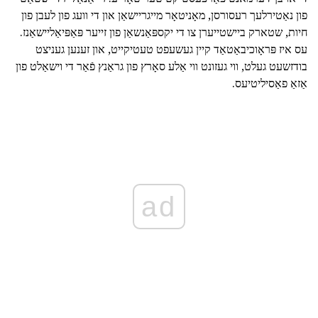
פון נאַטירלעך רעסורסן, מאָניטאָר מייגריישאַן און די וועג פון לעבן פון
חיות, שטארק ביישטייערן צו די יקספּאַנשאַן פון זייער פּאַפּיאַליישאַנז.
עס איז פּראָוכיבאַטאַד קיין געשעפט טעטיקייט, און זענען געניצט
בודזשעט געלט, ווי געזונט ווי אַלע סאָרץ פון גראַנץ פֿאַר די וישאַלט פון
אַזאַ פאַסיליטיעס.
ad