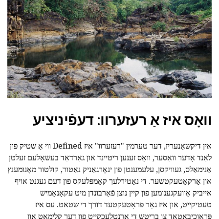
וואָס איז אַ רעזערוו: דעפֿיניציע
אין דיקשאַנעריז, דער טערמין "רעזערוו" איז Defined ווי אַ שטיק פון
לאַנד אָדער וואַסער, וואָס זענען ריטיינד און גאַרדאַד בעשאָלעם זעלטן
אַנימאַלס, געוויקסן, עלעמענטן פון ינאָרגאַניק נאַטור, קולטור מאָנומענץ
און אַרקאַטעקטשער. די נאַטירלעך קאָמפּלעקס פון דעם געגנט אויף
אייביק אַוועקגענומען פון קיין נוצן פֿאַרבונדן מיט עקאָנאָמיש
טעטיקייט, און איז גאָר פּראָטעקטעד דורך די שטאַט. עס איז
פּראָוכיבאַטאַד צו בריטש די אָרנטלעכקייַט פון דער קלימאַט און