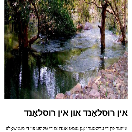
ad
אין רוסלאַנד און אין רוסלאַנד
איינער פון די ערשטער זאָגן נעמט אונדז צו די טקופע פון די מעמשאָלע