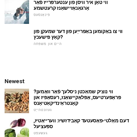
ווי טאָן איר וויסן פון ענטערפּרייז פֿאַר
אָרגאַנאַזיישאַנז קרעטשמע
פינאַנסעס
ווי צו באַקומען באַפרייַען פון דער שמעקן פון
קאַץ פּישעכץ?
היים און משפּחה
Newest
ווי נוציק שמאַכטן ניסלעך פֿאַר וואָמען?
פּראָפּערטיעס, אַפּלאַקיישאַנז, רעסאַפּיז און
קאָנטראַינדיקאַטיאָנס
געזונטהייַט
דעם מאַלטי-פאַסעטעד קאַבידזשיז: ווערייאַטיז,
ספּעציעל
געשעפט