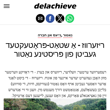
,
נאַטור
נייַעס און חברה
ריזערווז - אַ שטאַט-פּראָטעקטעד
געביטן פון פּריסטינע נאַטור
רעסערוועד ערטער: וועלדער, ריווערס און בערג - די דאָזיקע ווערטער
מוזן האָבן געהערט יעדער איינער פון אונדז. ריזערווז - די ביסט לאַנד
אָדער וואַסער געביטן אויף וואָס נאַטור (געוויקסן, חיות, די סוויווע)
בלייַבן בעשאָלעם, אַנטאַטשט דורך מענטש מין. וועגן ווי זיי אַנדערש
זייַן פון נאציאנאלע פּאַרקס, און וואָס זענען, לייענען דעם אַרטיקל.