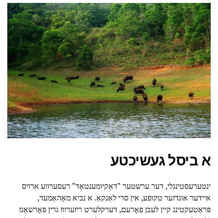
א ביסל געשיכטע
ינטערעסטינגלי, דער ערשטער "דאַקיומענטאַד" רעסערווע ארויס
איידער אונדזער טקופע, אין סרי לאַנקאַ. א נביא מאָהאַמעד,
פּראַטעקטינג קיין לעבן פאָרעם, דערקלערט ריזערווז גרין פּאָרשאַנז