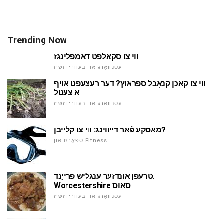
Trending Now
ווי צו סקאַלפּט דאַמפּלינגז
עסנוואַרג און בעוורידזשיז
ווי צו קאָכן קנאָבל ספּראַוץ? דער רעצעפּט אויף
אַ צעטל
עסנוואַרג און בעוורידזשיז
מאַסקע פֿאַר דייווינג: ווי צו קלייַבן?
ספּאָרט און Fitness
טרעפן אונדזער ענגליש פרייַנד:
Worcestershire סאָוס
עסנוואַרג און בעוורידזשיז