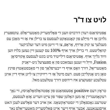
לויט צו ד"ר
אָפּטיסיאַנס רעדן דורכויס וועגן די פּאָלימעריק מאַטעריאַלס. עקספּערץ
גלויבן אַז די מייַלע פון קאָנטאַקט לענסעס צו ברילן איז אַז זיי מאַכן עס
מעגלעך צו קוק אַרויף, אַראָפּ, צו די זייטן מיט דער זעלביקער
קוואַליטעט. די ברילן אויך אויף 100% עס קענען זיין געזען בלויז ווען
וויוד גלייַך אויף. אָפּטיסיאַנס דילייטיד מיט בונט לענסעס אָקוויסיאָן
Fusion, ווייַל זיי זענען געמאכט פון אַ ספּעציעל ניט-ייאַניק
מאַטעריאַל, דורך וואָס אויף די ייבערפלאַך פון די סאַבסטאַטוץ פּוינץ
טאָן ניט אָנקלייַבן פעט. דעם מיטל אַז די ריזיקירן צו לייגן אויף דיין אויגן
עטלעכע ינפעקציע איז רידוסט דורך עטלעכע מאל.
טראָץ דעם positive אַסעסמאַנט פון אָפטהאַלמאָלאָגיסץ, זיי נאָך
רעקאָמענדירן אַז מען האַלטן שפּור פון צייַט ווערינג אַזאַ לענסעס,
שטרענג נאָכפאָלגן די ינסטראַקשאַנז. און אויב דער פּאָליצע לעבן האט
אויסגעגאנגען, אָבער אויף זייער אייגן פּאָלימעריק מאַטעריאַלס נאָך