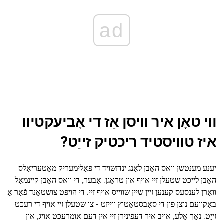
ad
ווי טאָן איר וויסן אַז די אָביעקטיוו
איז טוויסטיד ריכטיק זייַט?
יענע מענטשן וואס האָבן לאַנג ינדזשויד די פּאָלימעריק מאַטעריאַלס
האָבן לייכט שטעלן זיי אויף און טראָגן. אָבער, די וואס האָבן קיינמאָל
וואָרן לענסעס קענען זיין שיין שווייס אויף זיי. די הויפּט צושטאַנד פֿאַר אַ
באַקוועם נוצן פון די סאַבסטאַטוץ ווייזט - צו שטעלן זיי אויף די רעכט
זייַט. נאָך אַלע, אויב איר דעפינירן זיי אין דעם אומרעכט אויג, און