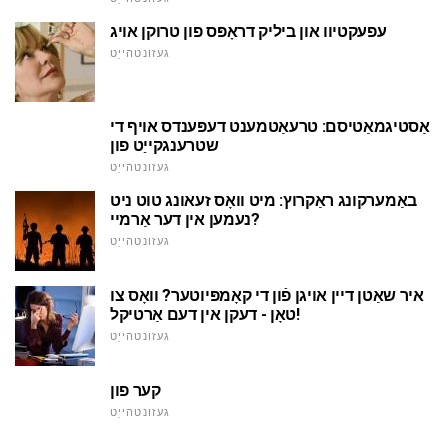
עפעקטיוו און ביליק דראָפּס פון טרוקן אויג
געזונטהייַט
אַסטיגמאַטיסם: טרעאַטמענט דעפּענדס אויף די
שטרענגקייַט פון
געזונטהייַט
באַמערקונג ראַקרוץ: מיט וואָס זעאונג טוט ניט
נעמען אין דער אַרמיי?
געזונטהייַט
איר שאַטן דיין אויגן פֿון די קאָמפּיוטער? וואָס צו
טאָן - דעקן אין דעם אַרטיקל!
געזונטהייַט
קער פון
געזונטהייַט