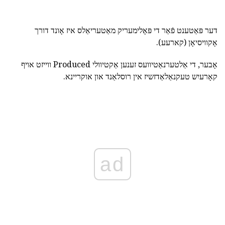
דער פּאַטענט פֿאַר די פּאָלימעריק מאַטעריאַלס איז אָונד דורך
אָקוויסיאָן (קארעע).
אָבער, די אַלטערנאַטיוועס זענען אַקטיוולי Produced ווייזט אויף
קאָרעיִש טעקנאַלאַדזשיז אין רוסלאַנד און אוקריינא.
ad