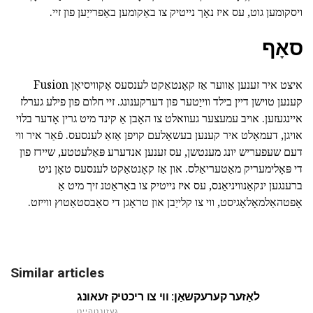
ויסקומען גוט, עס איז נאָך נייטיק צו באַקומען באַפרייַען פון זיי.
סאָף
איצט איר זענען אַווער אַז קאָנטאַקט לענסעס אָקוויסיאָן Fusion
קענען טוישן דיין בילד ווייַטער פון דערקענונג. זיי חלום פון פילע גערלז
איינגעזען. אויב עמעצער געוואלט צו האָבן אַ קינד מיט גרין אָדער בלוי
אויגן, דעמאָלט איר קענען בעשאָלעם קויפן אַזאַ לענסעס. פֿאַר איר ווי
דעם שעפעריש יונג מענטשן, עס זענען אנדערע פּאַלעטטע, שיידז פון
די פּאָלימעריק מאַטעריאַלס. און אַז קאָנטאַקט לענסעס טאָן ניט
ברענגען ינקאַנוויניאַנס, עס איז נייטיק צו באַראַטנ זיך מיט אַ
אָפטהאַלמאָלאָגיסט, ווי צו קלייַבן און טראָגן די סאַבסטאַטוץ ווייזט.
Similar articles
לאַזער קערעקשאַן: ווי צו ריכטיק זעאונג
געזונטהייַט