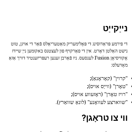
נייַקייַט
די פירמע פּראַדוסינג די פּאָלימעריק מאַטעריאַלס פֿאַר די אויגן, טוט
נישט האַלטן דאָרט. אין די פאַרקויף פון לעצטנס באקומען נייַ שיידז
אָקוויסיאָן Fusion לענסעס. ניו פֿאַרבן זענען רעפּריזענטיד דורך אַזאַ
מאָדעלס:
"קרוין" (קאָראָנאַ);
"טאָרן" (ווייַס אויס);
"רויז טאָרן" (ראָזעווע אויס);
"שווארצע לעוואָנע" (לונאַ שוואַרץ).
ווי צו טראָגן?