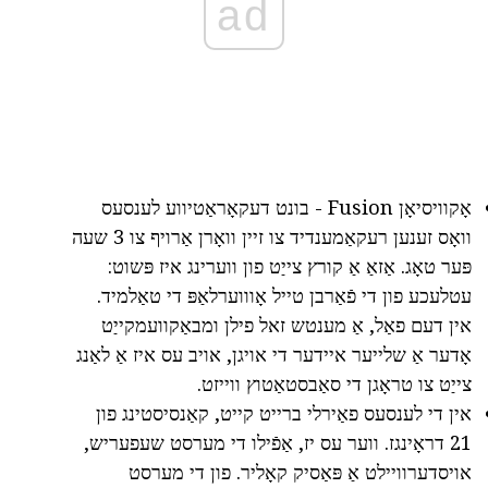
ad
אָקוויסיאָן Fusion - בונט דעקאָראַטיווע לענסעס
וואָס זענען רעקאַמענדיד צו זיין וואָרן אַרויף צו 3 שעה
פּער טאָג. אַזאַ אַ קורץ צייַט פון ווערינג איז פּשוט:
עטלעכע פון די פֿאַרבן טייל אָוווערלאַפּ די טאַלמיד.
אין דעם פאַל, אַ מענטש זאל פילן ומבאַקוועמקייַט
אָדער אַ שלייער איידער די אויגן, אויב עס איז אַ לאַנג
צייַט צו טראָגן די סאַבסטאַטוץ ווייזט.
אין די לענסעס פאַירלי ברייט קייט, קאַנסיסטינג פון
21 דראָינגז. ווער עס יז, אַפֿילו די מערסט שעפעריש,
אויסדערוויילט אַ פּאַסיק קאָליר. פון די מערסט