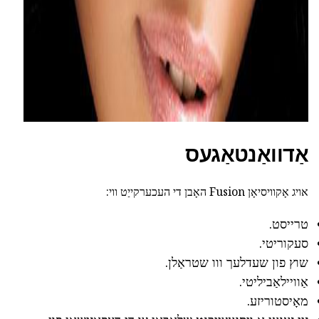
אַדוואַנטאַגעס
אויג אָקוויסיאָן Fusion האָבן די העכערקייַט ווי:
טרייסט.
סעקוריטי.
שוץ פון שעדלעך ווו שטראַלן.
אַוויילאַביליטי.
מאָיסטוריזע.