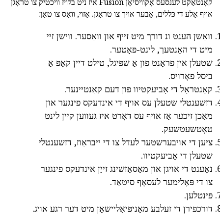
קאָנטאַקט לענסעס אָקוויסיאָן Fusion איז ניט בלויז וויכטיק צו טראָגן
אויף אַלע די כּללים, אָבער אויך צו טראָגן. אַזוי, וואָס צו טאָן:
וואַשן הענט ונ דורך מיט זייף און וואַסער. ווישן זיי
מיט די האַנטעך, לינט-פּאָטער.
שטעלן אין פראָנט פון אַ שפּיגל, טילט דיין קאָפּ אַ
ביסל פאָרויס.
קאָנטראָל די אָביעקטיוו פון דעם קאַנטיינער.
דזשענטלי שטעלן עס אויף די אינדעקס פינגער און
מאַכן זיכער אַז אויף עס דאָרט איז געווען קיין לינט
טאָטשעטשעק.
ציען די אויבערשטער לעדל צו די ייבראַוז, דזשענטלי
שטעלן די אָביעקטיוו.
נאָענט די אויגן און מאַסאַזשינג זייַן אינדעקס פינגער
צו די פּאָלימער לעסאָף סיטאַד.
פּינטלען.
דורכפירן די זעלבע מאַניפּיאַליישאַן מיט דער רגע אויג.