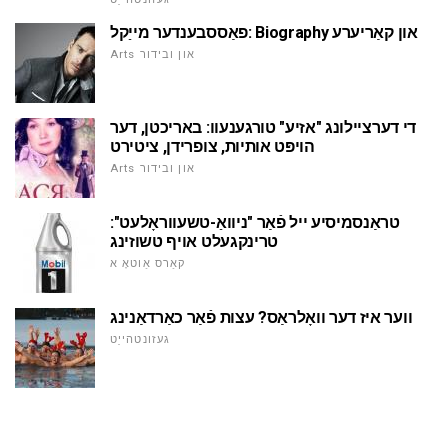
פאַססבענדער מייַקל: Biography און קאַריערע
Arts און ובידור
די דערציילונג "אזיע" טורגענעוו: באריכטן, דער
הויפּט אותיות, צופרידן, ציטירט
Arts און ובידור
טראַנסמיסיע ייל פֿאַר "ניוואַ-טשעווראָלעט":
טרינקגעלט אויף טשוזינג
קאַרס אַוטאָ א
ווער איז דער וואָלראַס? עצות פֿאַר כאַרדאַנינג
געזונטהייַט