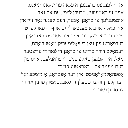
אַז די לענסעס ברענגען אַ פּלאַץ פון ינקאַנוויניאַנס.
אויגן זיי ראַטעווען, טרערן לויפן, עס איז נאָר
אוממעגלעך צו טראָגן. אָבער, דעם קענען נאָר זיין אין
איין פאַל - אויב אַ מענטש לייגט אויף די פאַרקערט
זייַט פון די אָביעקטיוו. אויב איר טאָן ניט האָבן קיין
דערפאַרונג פון ניצן די פּאָלימעריק מאַטעריאַלס,
דעמאָלט דורך טריינג צו טראָגן זיי פֿאַר די ערשטער
מאָל, איר קענען טאַקע פּנים די פּראָבלעם. אויס פון
דעם מעמד איז - באַראַטונג פון די
אָפטהאַלמאָלאָגיסט. אין דער אָפּטראָג, אַ מומכע זאָל
דערקלערן ווי צו שטעלן די סאַבסטאַטוץ פּוינץ און ווי
צו זאָרגן פֿאַר זיי.