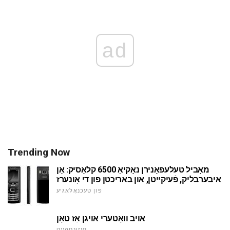
ad
Trending Now
מאָביל טעלעפאָנירן נאָקיאַ 6500 קלאַסיק: אַן
איבערבליק, פֿעיִקייטן, און באריכטן פון די אָונערז
פון טעכנאָלאָגיע
אויב וואָטערי אויגן אַז טאָן
געזונטהייַט