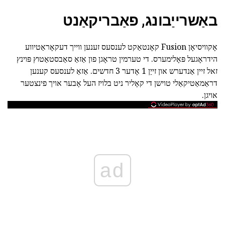
באַשרייַבונג, פאַבריקאַנט
אָקוויסיאָן Fusion קאָנטאַקט לענסעס זענען ווייך דעקאָראַטיווע
הידראָגעל פּאָלימערס. די טערמין טראָגן פון אַזאַ סאַבסטאַטוץ פּוינץ
זאל זיין אַנדערש און זייַן 1 אָדער 3 חדשים. אַזאַ לענסעס קענען
דראַמאַטיקאַלי טוישן די קאָליר ניט בלויז העל אָבער אויך פינצטער
אויגן.
ad