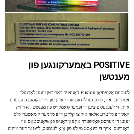
POSITIVE באַמערקונגען פון
מענטשן
לענסעס אָקוויסיאָן Fusion באַניצער באריכטן זענען לאַרגעלי
אַפּרוווינג. אַזוי, פילע גערלז זאָגן אַז די אויגן פון זיי ויסקומען גרעסערע.
אויך, די לענסעס צוציען די ופמערקזאַמקייַט פון מענטשן. א ריזיק
קאָליר פּאַליטרע אַלאַוז איר צו קלייַבן די פּאָלימעריק מאַטעריאַלס
זענען די מערסט פּאַמפּערד און פּאַזראָניש פאַשיאָניסטאַס און
דאַנדיעס. אויך די ביגאַסט מייַלע פון אַזאַ לענסעס, לויט צו דער מיינונג