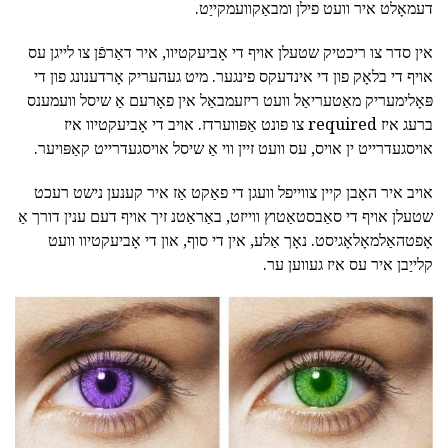
דעמאָלט איר וועט פילן ומבאַקוועמקייַט.
אין סדר צו ריכטיק שטעלן אויף די אָביעקטיוו, איר דאַרפֿן צו לייגן עס
אויף די בלאָק פון די אינדעקס פינגער. מיט געהעריק אָרדענונג פון די
פּאָלימעריק מאַטעריאַל וועט ריזעמבאַל אין פאָרעם אַ שיסל וועמענס
ברעג איז required צו פונט אַפּווערדז. אויב די אָביעקטיוו איז
אויסגעדרייט ין אויס, עס וועט זיין ווי אַ שיסל אויסגעדרייט קאַפּויער.
אויב איר האָבן קיין צווייפל וועגן די פאַקט אַז איר קענען נישט רעכט
שטעלן אויף די סאַבסטאַטוץ ווייזט, באַראַטנ זיך אויף דעם ענין דורך אַ
אָפטהאַלמאָלאָגיסט. נאָך אַלע, אין די סוף, און די אָביעקטיוו וועט
קלייַבן איר עס איז געווען ער.