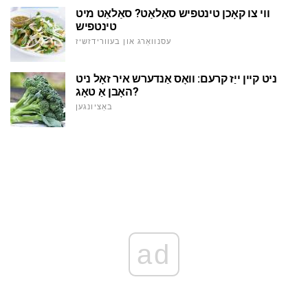
ווי צו קאָכן טינטפיש סאַלאַט? סאַלאַט מיט
טינטפיש
עסנוואַרג און בעוורידזשיז
ניט קיין ייַז קרעם: וואָס אַנדערש איר זאָל ניט
האָבן אַ טאָג?
באַציונגען
ad