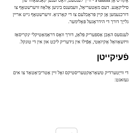
סיליקאָנע. דעם מאַטעריאַל, וועמענס ביניען אַלאַוז זויערשטאָף צו
דורכנעמען אָן קיין פּראָבלעם צו די קאָרניאַ. זויערשטאָף גייט אריין
גלייַך דורך די הידראָגעל פּאָלימער.
לענסעס האָבן אַספעריק פּלאַן, דורך וואָס דראַמאַטיקלי ינקריסאַז
וויזשאַוואַל אַקיואַטי, אַפֿילו אין נידעריק ליכט און אין די טונקל.
פֿעיִקייטן
די ווייַטערדיק טשאַראַקטעריסטיקס זאָל זיין אַטריביאַטאַד צו אים
געזאגט: