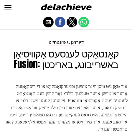
,
דערזען
געזונטהייַט
קאָנטאַקט לענסעס אָקוויסיאָן
Fusion: באַשרייַבונג, באריכטן
איר טאָן ניט וויסן ווי צו צוציען ופמערקזאַמקייַט צו די דיסקאָטעק
אָדער צו טוישן אייער טעגלעך בילד? נאָר קויפן בונט קאָנטאַקט
לענסעס פעסט אָקוויסיאָן Fusion. זיי זענען קענען נישט בלויז צו
ריכטיק זעאונג, אָבער אויך צו מאַכן דיין בילד יינציק און אַטראַקטיוו.
הייַנט צו געפֿינען אויס וואָס פֿעיִקייטן פון די סאַבסטאַטוץ ווייזט, זייער
אַדוואַנטאַגעס. אויך מיר וויסן אַז ניצערס זענען אָפטהאַלמאָלאָגיסץ און
טראַכטן וועגן זיי.