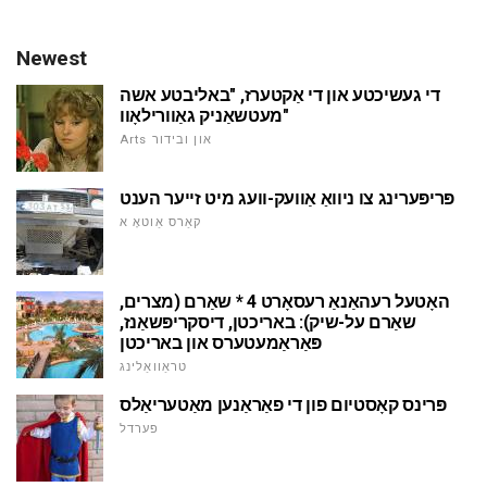
Newest
די געשיכטע און די אַקטערז, "באליבטע אשה
מעטשאַניק גאַוורילאָוו"
Arts און ובידור
פּריפּערינג צו ניוואַ אַוועק-וועג מיט זייער הענט
קאַרס אַוטאָ א
האָטעל רעהאַנאַ רעסאָרט 4 * שאַרם (מצרים,
שאַרם על-שיק): באריכטן, דיסקריפּשאַנז,
פּאַראַמעטערס און באריכטן
טראַוואַלינג
פּרינס קאָסטיום פון די פאַראַנען מאַטעריאַלס
פערדל