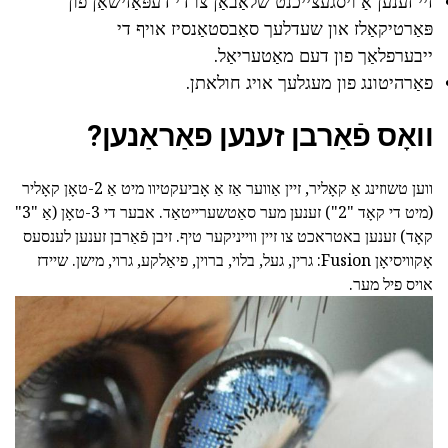
זיי זענען אַ ויסגעצייכנט שלאַבאַן צו די דעפּאַזישאַן פון
פּאַרטיקאַלז און שעדלעך סאַבסטאַנסיז אויף די
ייבערפלאַך פון דעם מאַטעריאַל.
פאַרהיטונג פון מעגלעך אויג חולאתן.
וואָס פֿאַרבן זענען פאַראַנען?
ווען טשוזינג אַ קאָליר, זיין אַווער אַז אַ אָביעקטיוו מיט אַ 2-טאָן קאָליר
(מיט די קאָד "2") זענען מער סאַטשערייטאַד. אבער די 3-טאָן (אַ "3"
קאָד) זענען באטראכט צו זיין ווייניקער טיף. זיבן פֿאַרבן זענען לענסעס
אָקוויסיאָן Fusion: גרין, געל, בלוי, ברוין, פיאַלקע, גרוי, מישן. שיידז
אויס פיל מער.