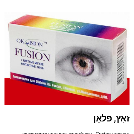
זאַץ, פּלאַן
אָקוויסיאָן Fusion - ווייך לענסעס, וואָס זענען קאַמפּאָוזד פון