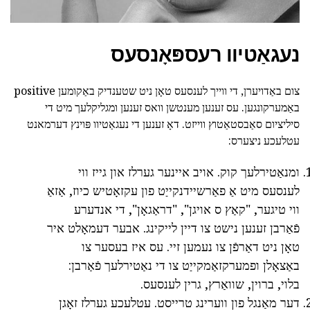
נעגאַטיוו רעספּאָנסעס
צום באַדויערן, די ווייך לענסעס טאָן ניט שטענדיק באַקומען positive
באַמערקונגען. עס זענען מענטשן וואס זענען ומגליקלעך מיט די
סיליציום סאַבסטאַטוץ ווייזט. דאָ זענען די נעגאַטיוו פּוינץ דערמאנט
עטלעכע ניצערס:
ומנאַטירלעך קוק. אויב איינער גערלז און גייז ווי
לענסעס מיט אַ פאַרשיידנקייַט פון עקזאָטיש כיוז, אַזאַ
ווי טיגער, "קאַץ ס אויגן", "דראַגאָן", די אנדערע
פֿאַרבן זענען נישט צו דיין לייקינג. אבער דעמאָלט איר
טאָן ניט דאַרפֿן צו נעמען זיי. עס איז בעסער צו
באַצאָלן ופמערקזאַמקייַט צו די נאַטירלעך פֿאַרבן:
בלוי, ברוין, שוואַרץ, גרין לענסעס.
דער מאַנגל פון ווערינג טרייסט. עטלעכע גערלז זאָגן