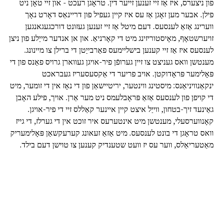
פון ניצערס, איז אַז זיי זענען זייער דין. טראָגן רעכט - און זיי טאָן ניט
פילן. אבער מען זאָגן אַז עס איז קיין געפיל פון דריינאַס דאָרט נאָך
ווערינג אַזאַ לענסעס. דעם מיטל אַז זיי זענען געזונט דורכגעגאנגען
זויערשטאָף, מאָיסטוריזינג מיט די קאָרניאַ. און אן אנדער מייַלע פון ניצן
לענסעס איז אַז זיי קענען בישליימעס פאַרבייַטן די ברילן צו מיינונג.
מענטשן וואס געניצט צו זיין גערופֿן פיר-אויגן געווארן גרויס פאַנס פון די
פּאָלימער פּראָדוקטן. אויב פריער די אַקסעסעריז געבראכט
ינקאַנוויניאַנס: מיסטינג ווינטער, יריטיישאַן פון די נאָז אין די זומער, מיט
די קויפן פון לענסעס אַזאַ פּראָבלעמס ניט מער אַרן. אויך, פילע האָבן
גאַינעד זיך-בטחון, ווייַל איצט קיין איינער קאַללס זיי די פיר-אויגן.
קאָנווערסעלי, מענטשן מיט אינטערעס איר זוכט אין די גערלז, די גייז
וואס טראָגן די בונט לענסעס. מיט אַזאַ זעאונג קערעקשאַן פּאָלימעריק
מאַטעריאַלס, ווער עס יז וועט שטענדיק קענען צו טוישן דעם בילד.