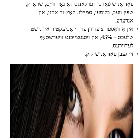
פּאַזראָניש פֿאַרבן דערלאנגט דאָ גאָר ווייַס, שוואַרץ,
שפּין וועב, בלומען, סמיילז, קאַץ-ווי אויגן, און
אנדערע.
אין אַ וואַסער צופרידן פון די אָביעקטיוו איז נישט
שלעכט - 45%, און ויסגעצייכנט זויערשטאָף
לעדוירעס.
זיי געבן פּאַזראָניש קוק.