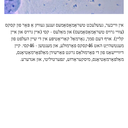
אין ווייבער, געשלעכט טשראָמאָסאָמעס זענען געוויזן אַ פּאָר פון קסקס
(צוויי גרויס טשראָמאָסאָמעס) און מאַלעס - קסי (איין גרויס און איין
קליין). אויף דעם סמך, נאָרמאַל קאַריאָטיפּע אין די שיין העלפט פון
מענטשהייַט האט 46קסקס פאָרמולע, און מענטשן - 46קסי. קיין
דיווייישאַנז פון די פאָרמולאַס גרונט פאַרשידן מאַלפאָרמאַטיאָנס,
מאַלפאָרמאַטיאָנס, מיסקעראַדזש, ינפערטיליטי, און אנדערע.