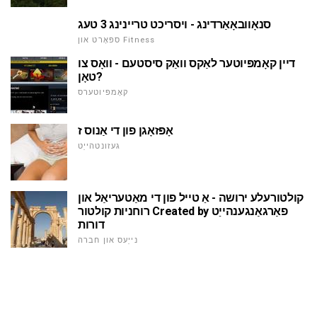
סנאָוובאָאַרדינג - ויסריכט טריינינג 3 טעג
ספּאָרט און Fitness
דיין קאָמפּיוטער לאַקס וואַק סיסטעם - וואָס צו
טאָן?
קאָמפּיוטערס
אָפּזאָגן פון די אַנוס ז
געזונטהייַט
קולטורעלע ירושה - אַ טייל פון די מאַטעריאַל און
רוחניות קולטור Created by פאַרגאַנגענהייַט
דורות
נייַעס און חברה