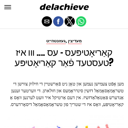
,
מעדיצין
געזונטהייַט
קאַריאָטיפּעס - עס .... ווו איז
טעסטעד פֿאַר קאַריאָטיפּע?
מען אָפֿט צעמישן נעמען און טאָן ניט פֿאַרשטיין די חילוק צווישן די
טשראָמאָסאָמאַל דזשין סינדראָמעס און חולאתן. די ווערטער זענען
אַנדערש פּאַטאַלאַדזשיז. אין דעם אַרטיקל איר וועט לערנען וואָס אַ
קאַריאָטיפּע, וואָס איז די שטריך פון טשראָמאָסאָמאַל דיסאָרדערס.