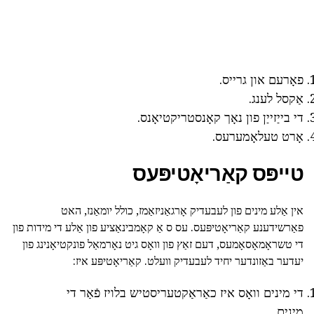
פאָרעם און גרייס.
אַקסל לענג.
די בייַזייַן פון נאָך קאָנסטריקטיאָנס.
אָרט טעלאָמערעס.
טייפּס קאַריאָטיפּעס
אין אַלע מינים פון לעבעדיק אָרגאַניזאַמז, כולל יומאַנז, האט
פאַרשידענע קאַריאָטיפּעס. עס ס אַ קאָמבינאַציע פון אַלע די מידות פון
די טשראָמאָסאָמעס, דעם זאַץ פון וואָס גיט נאָרמאַל פונקטיאָנינג פון
יעדער באַזונדער יחיד לעבעדיק וועלט. קאַריאָטיפּע איז:
די מינים וואָס איז כאַראַקטעריסטיש בלויז פֿאַר די
מינים.