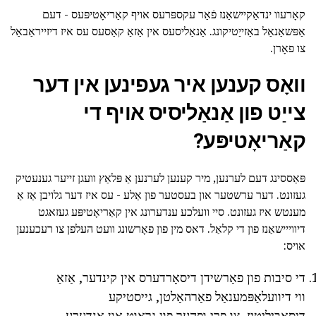
קאָרעוו ינדאַקיישאַנז פֿאַר עקספּרעס אויף קאַריאָטיפּעס - דעם
אַפּשאַנאַל באַזייַטיקונג. אַנאַליסעס אין אַזאַ קאַסעס עס איז דיזייראַבאַל
צו פאָרן.
וואָס קענען איר געפינען אין דער
צייַט פון אַנאַליסיס אויף די
קאַריאָטיפּע?
פּאַססינג דעם לערנען, מיר קענען לערנען אַ פּלאַץ וועגן זייער גענעטיק
געזונט. דער ערשטער און בעסטער פון אַלע - עס איז דער גלויבן אַז אַ
מענטש איז געזונט. סיי וועלכע ענדערונג אין קאַריאָטיפּע געזאגט
דיווייישאַנז פון די קלאַל. דאס מין פון פאָרשונג וועט העלפן צו רעכענען
אויס:
די סיבות פון פאַרשידן דיסאָרדערס אין קינדער, אַזאַ
ווי דיוועלאַפּמענאַל פאַרהאַלטן, גייסטיקע
דיסאַביליטיז, צו פרי ופהער פון גראָוט און אנדערע.