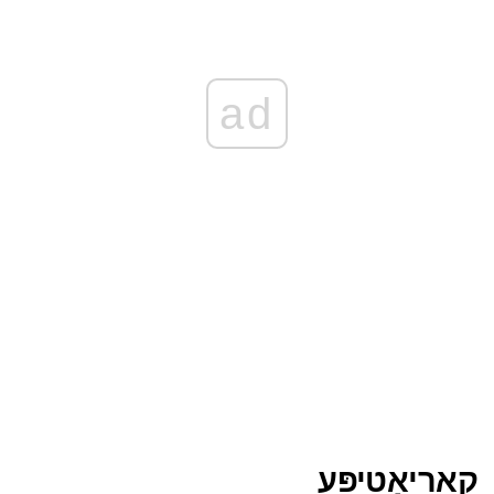
ad
קאַריאָטיפּע