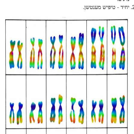
יחיד - טיפּיש מענטשן.