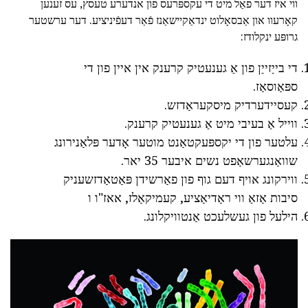
ווי איז דער פאַל מיט די עקספּרעס פון אנדערע טעסץ, עס זענען
קאָרעוו און אַבסאָלוט ינדאַקיישאַנז פֿאַר דעפֿיניציע. דער ערשטער
גרופּע ינקלודז:
די בייַזייַן פון אַ גענעטיק קרענק אין איין פון די
ספּאַוסאַז.
קעסיידערדיק מיסקעראַדזש.
ווייל אַ בעיבי מיט אַ גענעטיק קרענק.
עלטער פון די יקספּעקטאַנט מוטער אָדער פּלאַנירונג
שוואַנגערשאַפט נשים איבער 35 יאר.
ווירקונג אויף דעם גוף פון פאַרשידן פּאַטאַדזשעניק
סיבות אַזאַ ווי ראַדיאַציע, קעמיקאַלז, אאז"ו ו
הילעל פון געשלעכט אַנטוויקלונג.