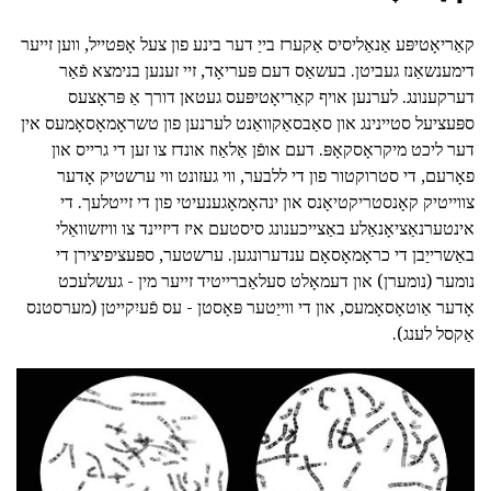
קאַריאָטיפּע אַנאַליסיס אַקערז בייַ דער בינע פון צעל אָפּטייל, ווען זייער
דימענשאַנז געביטן. בעשאַס דעם פּעריאָד, זיי זענען בנימצא פֿאַר
דערקענונג. לערנען אויף קאַריאָטיפּעס געטאן דורך אַ פּראָצעס
ספּעציעל סטיינינג און סאַבסאַקוואַנט לערנען פון טשראָמאָסאָמעס אין
דער ליכט מיקראָסקאָפּ. דעם אופֿן אַלאַוז אונדז צו זען די גרייס און
פאָרעם, די סטרוקטור פון די ללבער, ווי געזונט ווי ערשטיק אָדער
צווייטיק קאָנסטריקטיאָנס און ינהאָמאָגענעיטי פון די זייטלעך. די
אינטערנאַציאָנאַלע באַצייכענונג סיסטעם איז דיזיינד צו וויזשוואַלי
באַשרייַבן די כראָמאָסאָם ענדערונגען. ערשטער, ספּעציפיצירן די
נומער (נומערן) און דעמאָלט סעלאַברייטיד זייער מין - געשלעכט
אָדער אַוטאָסאָמעס, און די ווייַטער פּאָסטן - עס פֿעיִקייטן (מערסטנס
אַקסל לענג).