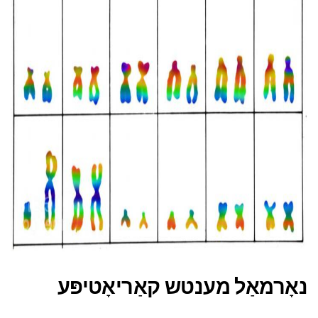
AD
נאָרמאַל מענטש קאַריאָטיפּע