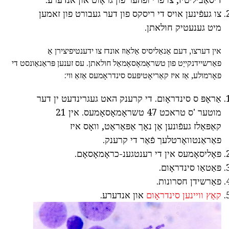
צו געפֿינען אויס די ריסקס פון דער געבורט פון זאמען
מיט גענעטיק חולאתן.
אין דערצו, דעם אַנאַליסיס אַלאַוז אונדז צו ידענטיפיצירן אַ
פאַרשיידנקייַט פון טשראָמאָסאָמאַל חולאתן. עס זענען פּראַנאַונסט די
פאָרמולע, אַז איז קאַריאָטיפּעס סינדראָמעס אַזאַ ווי:
אַראָפּ ס סינדראָום. די קרענק האט געגרינדעט ין דער
מוטער 'ס טראכט 47 טשראָמאָסאָמעס. אין 21
קאַפּאַלז געפֿונען אַן נאָך אַפּאַראַט, וואָס איז
פאַראַנטוואָרטלעך פֿאַר די קרענק.
פּאָליסאָמעס אין די רענטגענ-כראָמאָסאָם.
פּאַטאַו סינדראָום.
פאַרשידן חסרונות.
קאַץ וויינען סינדראָום
און אנדערע.