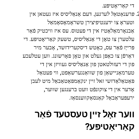
די קאַריאָטיפּע.
פּרענאַטאַל לערנען.
דעם אַנאַליסיס איז געטאן אין
וטעראָ צו ידענטיפיצירן טשראָמאָסאָמאַל
אַבנאָרמאַלאַטיז אין די פעטוס. עס איז וויכטיק פֿאַר
עלטערן צו טאָן די אַנאַליסיס, טשעק קאַריאָטיפּע. די
פּרייַז פֿאַר עס, כאָטש דיסקערידזשד, אָבער מיר
דאַרפֿן צו כאַפּן געלט און טאָן פאָרשונג. ווען עטלעכע
פון די רעזולטאטן פון אַנאַליסיס געוויזן אין די
טערמאַניישאַן פון שוואַנגערשאַפט, ווי פעטאַל
פּאַטאַלאַדזשי זאל זיין ינקאַמפּאַטאַבאַל מיט לעבן
אָדער אין די צוקונפֿט וועט ברענגען שווער,
ירעפּעראַבאַל קאַנסאַקווענסאַז.
ווער זאָל זיין טעסטעד פֿאַר
קאַריאָטיפּע?