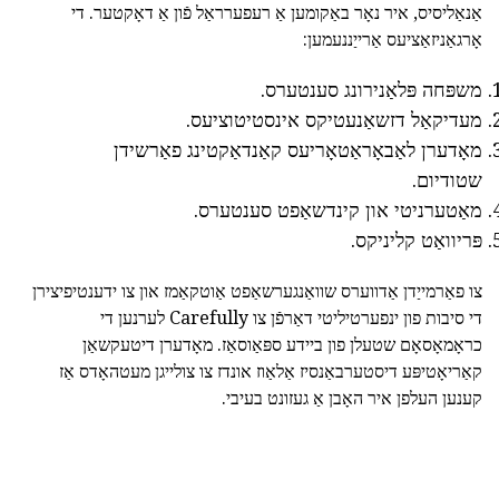
אַנאַליסיס, איר נאָר באַקומען אַ רעפערראַל פֿון אַ דאָקטער. די
אָרגאַניזאַציעס אַרייַננעמען:
משפּחה פּלאַנירונג סענטערס.
מעדיקאַל דזשאַנעטיקס אינסטיטוציעס.
מאָדערן לאַבאָראַטאָריעס קאַנדאַקטינג פאַרשידן
שטודיום.
מאַטערניטי און קינדשאַפט סענטערס.
פּריוואַט קליניקס.
צו פאַרמייַדן אַדווערס שוואַנגערשאַפט אַוטקאַמז און צו ידענטיפיצירן
די סיבות פון ינפערטיליטי דאַרפֿן צו Carefully לערנען די
כראָמאָסאָם שטעלן פון ביידע ספּאַוסאַז. מאָדערן דיטעקשאַן
קאַריאָטיפּע דיסטערבאַנסיז אַלאַוז אונדז צו צולייגן מעטהאָדס אַז
קענען העלפן איר האָבן אַ געזונט בעיבי.