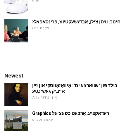
שניט
חינוך: וויסן צילן, אַבדזשעקטיווז, פּרינסאַפּאַלז
פאָרמירונג
Newest
בילד פון "שווארצע ים": אַיוואַזאָווסקי און זיין
אייביק געשיכטע
Arts און ובידור
Graphics רעדאקציע. אַרבעט ספּעציעל
קאָמפּיוטערס