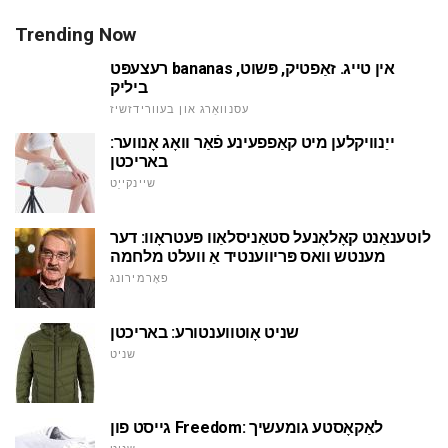
Trending Now
רעצעפּט bananas אין טייג. זאַפטיק, פּשוט,
ביליק
עסנוואַרג און בעוורידזשיז
ייַנוויקלען מיט קאַפפעינע פֿאַר וואָג אָנווער:
באריכטן
שיינקייַט
לוטענאַנט קאָלאָנעל סטאַניסלאַוו פּעטראָוו: דער
מענטש וואס פּריווענטיד אַ וועלט מלחמה
פאָרמירונג
שניט אָוטווענטורע: באריכטן
שניט
גייסט פון Freedom: לאַקאָסטע גומעשיך