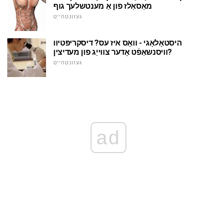
מאַסאַלז פון אַ מענטשלעך גוף
געזונטהייַט
היסטאָלאָגי - וואָס איז עס? דיסקריפּטיוו
וויסנשאַפֿט אָדער צווייַג פון מעדיצין?
געזונטהייַט
ad