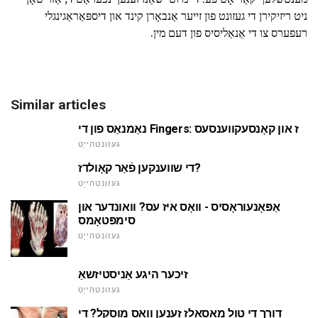
ניט ריזיקירן די געזונט פון זייער אַנבאָרן קינד און דיספּאַראַגינגלי
רעפערס צו די אַנאַליסיס פון דעם מין.
Similar articles
נאַמנאַס פון די Fingers: ז און קאָנסעקווענסעס
געזונטהייַט
די שווענקען פֿאַר קאָולדז?
געזונטהייַט
אַפּאָנעוראָסיס - וואָס איז עס? וואונדער און
סימפּטאָמס
געזונטהייַט
זיכער היגע אַניסטיזשאַ
געזונטהייַט
דורך די טול מאַסאַלז זענען וואָס מוסקל? די