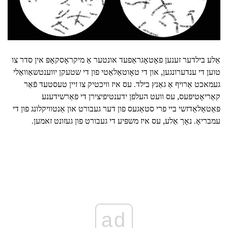
אַלע בילדער זענען פאָטאָגראַפעד אונטער אַ מיקראָסקאָפּ אין סדר צו
טוען די ענדערונגען, און די טאָוטאַלאַטי פון די שטעקן יווענטשאַוואַלי
געמאכט אַרויף אַ גאַנץ בילד. עס איז וויכטיק צו זיין טעסטעד פֿאַר
קאַריאָטיפּעס, עס וועט העלפן ידענטיפיצירן די פאַרשידענע
פּאַטאַלאַדזשי ביי פרי סטאַגעס פון דער געבורט און אַנטוויקלונג פון די
עמבריאָ. נאָך אַלע, עס איז משפּיע די געבורט פון געזונט זאמען.
ad