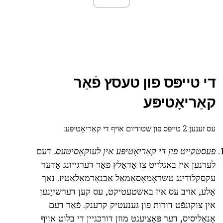
די טייפּס פון טעסץ פֿאַר
קאַריאָטיפּע
עס זענען 2 טייפּס פון שטודיום אויף די קאַריאָטיפּע:
פעסטקייַט פון די קאַריאָטיפּע אין לעוקאָסיטעס.
דעם
לערנען איז באגלייט צו אַדאַלץ פֿאַר דערגייונג אָדער
עקסקלודינג טשראָמאָסאָמאַל אַבנאָרמאַלאַטיז. נאָך
אַלע, אויב עס איז באשטעטיקט, עס קען דערשייַנען
אין צוקונפֿט דורות פון גענעטיק קרענק. פֿאַר דעם
אַנאַליסיס, דער פּאַציענט מוזן דורכגיין די בלוט אויף