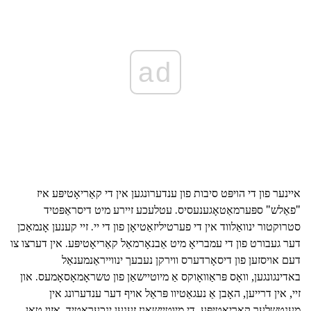
ad
איינער פון די הויפּט סיבות פון ענדערונגען אין די קאַריאָטיפּע איז
"פאַלש" ספּערמאַטאָגענעסיס. עטלעכע זיירע מיט דיסראַפּטיד
סטרוקטור ינוואַלווד אין די פערטיליזאַטיאָן פון די יי. זיי קענען אָנמאַכן
דער געבורט פון די עמבריאָ מיט אַבנאָרמאַל קאַריאָטיפּע. אין דערצו צו
דעם אויסזען פון דיסאָרדערס ווירקן נעבעך ינווייראַנמענאַל
באדינגונגען, וואָס פּראַוואָוקס אַ מיוטיישאַן פון טשראָמאָסאָמעס. און
זיי, אין דרייען, האָבן אַ נעגאַטיוו פּראַל אויף דער ענדערונג אין
מענטשלעך קאַריאָטיפּע. די מיוטיישאַנז זענען ינכעראַטיד, אַזוי טאָן