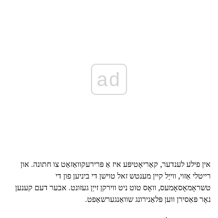
ad
אין פילע לענדער, קאַריאָטיפּע איז אַ פּרירעקוואַזאַט צו חתונה. און
רייטלי אַזוי, ווייַל קיין מענטש זאל טוישן די ביניען פון די
טשראָמאָסאָמעס, וואָס טוט ניט ווירקן זייַן געזונט. אבער דעם קענען
נאָר פּאַסירן ווען פּלאַנירונג שוואַנגערשאַפט.