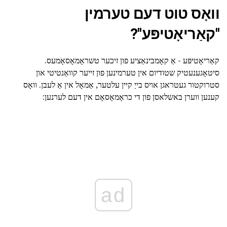
וואָס טוט דעם טערמין
"קאַריאָטיפּע"?
קאַריאָטיפּע - אַ קאָמבינאַציע פון זיכער טשראָמאָסאָמעס.
סיטאָגענעטיק שטודיום אין טערמינען פון זייער קוואַנטיטי און
סטרוקטור געטראגן אויס בייַ קיין עלטער, אַמאָל אין אַ לעבן. וואָס
קענען ווערן באשלאסן פון די כראָמאָסאָם אין דעם לערנען:
ad