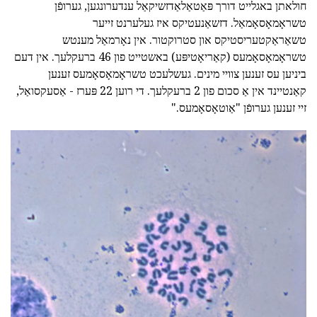
חולאתן באגלייט דורך פּאַטאַלאַדזשיקאַל ענדערונגען, גערופֿן
טשראָמאָסאָמאַל. דזשאַנעטיקס איז געלערנט זייער
טשאַראַקטעריסטיקס און סטרוקטור. אין נאָרמאַל מענטש
טשראָמאָסאָמעס (קאַריאָטיפּע) באשטייט פון 46 ברעקלעך. אין דעם
ביניען עס זענען צוויי מינים. געשלעכט טשראָמאָסאָמעס זענען
קאַנטיינד אין אַ סכום פון 2 ברעקלעך. די רוען 22 פּערז - אַסעקסואַל,
זיי זענען גערופֿן "אַוטאָסאָמעס."