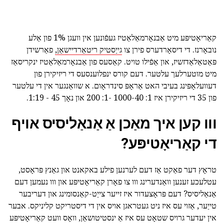
קאַריאָטיפּע מיט אַבנאָרמאַלאַטיז געפֿונען אין וועגן 1% פון אַלע
נובאָרנז. די דיסאָרדערס פירן צו
גייַסטיק ריטאַרדיישאַן,
פאַרשידן
פּאַטאַלאַדזשיז, און אַפֿילו טויט. קאַסעס פון אַבנאָרמאַלאַטיז ינקריסאַז
מיט מוטערלעך עלטער. דעם קורס ינפלוענסעס די ריזיקירן פון
דעוועלאָפּינג בעיבי האט אַראָפּ סינדראָום. א שוואַנגער אין די עלטער
פון 35 די ריזיקירן איז 1: 1000-40 -1: 200 און נאָך 45 - 1:19.
ווו קען איך מאַכן אַ אַנאַליסיס אויף
די קאַריאָטיפּע?
טראָץ דער פאַקט אַז דעם לערנען פילע באקאנט און גאַנץ פּראָסט,
עטלעכע זענען וואַנדערינג ווו צו פאָרן קאַריאָטיפּע און ווו נעמען דעם
אַנאַליסיס? דעם פּראָצעדור איז זייער צייַט-קאַנסומינג און דעריבער
טייַער, אַזוי עס איז ניט געטראגן אויס אין די דיסטריקט קליניקס. אבער
אין יעדער גרויס שטאָט עס איז אַ ינסטיטושאַן, וואָס וועט קאַריאָטיפּע