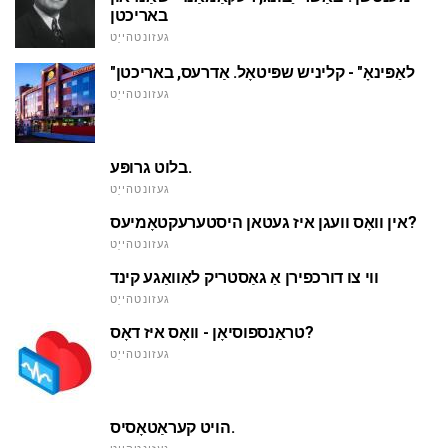
באריכטן
געזונטהייַט
"לאַפּינאָ" - קליניש שפּיטאָל. אַדרעס, באריכטן
געזונטהייַט
בלוט גרופּע.
געזונטהייַט
אין וואָס וועגן איז געטאן היסטערעקטאָמיעס?
געזונטהייַט
ווי צו דורכפירן אַ גאַסטריק לאַוואַגע קינד
געזונטהייַט
טראַנספוסיאָן - וואָס איז דאָס?
געזונטהייַט
הויט קעראַטאָסיס.