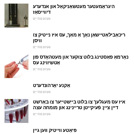
היגראָמעטער מעטשאַניקאַל און אנדערע
דיווייסאַז
געזונטהייַט
ריכאַבילאַטיישאַן נאָך אַ מאַך, עס איז נייטיק צו
וויסן
געזונטהייַט
נאָרמאַ פאַסטינג בלוט צוקער און מעטהאָדס פון
אַטשיווינג עס
געזונטהייַט
אַקנע יאָרהונדערט
געזונטהייַט
איז עס מעגלעך צו בלוט בייַשטייַער צו באַרשט
דיין ציין: פֿעיִקייטן טריינינג און מומחה עצה
געזונטהייַט
פּיאַטע ווייטיק ווען גיין