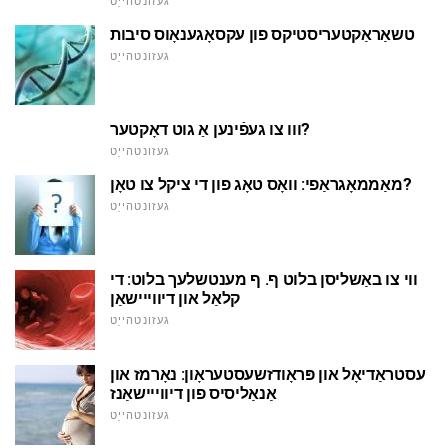
געזונטהייַט
טשאַראַקטעריסטיקס פון עקסאָגענאָוס סיבות
געזונטהייַט
ווו צו געפֿינען אַ גוט דאָקטער?
געזונטהייַט
מאַממאָגראַפי: וואָס טאָג פון די ציקל צו טאָן?
געזונטהייַט
ווי צו באַשליסן בלוט ף. ף מענטשלעך בלוט: די
קלאַל און דיווייישאַן
געזונטהייַט
עסטראַדיאָל און פּראָודזשעסטעראָון: נאָרמז און
אַנאַליסיס פון דיווייישאַנז
געזונטהייַט