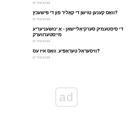
געזונטהייַט
וואָס קענען טוישן די קאָליר פון די פּישעכץ?
געזונטהייַט
די סיסטעמיק סערקיאַליישאַן - אַ ינזשעניעריע
מייַסטערווערק
געזונטהייַט
וויסעראַל טעראַפּיע. וואָס איז עס?
געזונטהייַט
ad