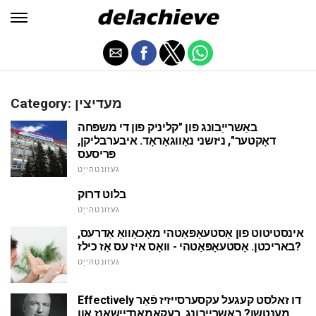
Category: מעדיצין
באַשרייַבונג פון "קליניק פון די משפּחה
דאָקטער", ניזשני נאָווגאָראָד. איבערבליקן,
פּריסעס
געזונטהייַט
בלוט דרוק
געזונטהייַט
אינסטיטוט פון אָסטעאָפּאַטהי מאָכאָוואַ אַדרעס,
באריכטן. אָסטעאָפּאַטהי - וואָס איז עס אַז כילז?
געזונטהייַט
Effectively דו זאלסט קעגעל עקסערסייזיז פֿאַר
מענטשן? באַשרייַבונג, רעקאַמאַנדיישאַנז און