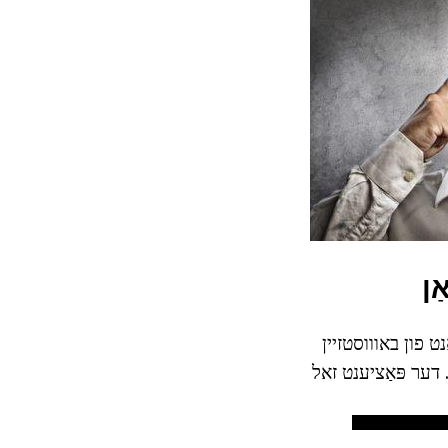
ַן
 פון באוווסטזיין
 דער פּאַציענט זאל