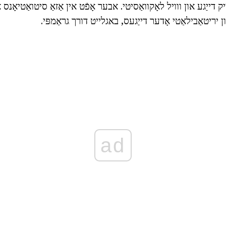
ק דייַגע און ווויל לאָקוואַסיטי. אבער אָפֿט אין אַזאַ סיטואַטיאָנס א
 יריטאַבילאַטי אָדער דייַגעס, באגלייט דורך גראַמפּי.
ad