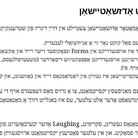
אַדזשאַטיישאַן
מאָטאָר אַדזשאַטיישאַן צעטיילט אין דרייַ דיגריז פון שטרענגקייַט.
ם פאַל קוקט נאָר ווי אַ אַניוזשואַלי לעבעדיק.
די דורכשניטלעך גראַד איז אויסגעדריקט אין Forms ונפאָקוסעד זייער רייד
שייַנען אויסגעדריקט אַפפעקטיווע דיסאָרדער (טשעערפולנעסס, כ
יף. פּי).
סייטיישאַן איז געוויזן אין ראַנדאַמנאַס רייד און באַוועגונג, און קא
עם מאַניפעסץ יקסייטמאַנט, צו אַ גרויס מאָס דעפּענדס אויף די 
 קינדשאַפט אָדער אַלט עלטער, עס איז באגלייט דורך אַ מאַנאַטאַנא
קינדער - דעם מאַנאַטאַנאַס געשריגן, סקרימינג, aughing
ער סמאַקינג. און אין עלטער פּאַטיענץ יקסייטמאַנט ארויסגעוויזן 