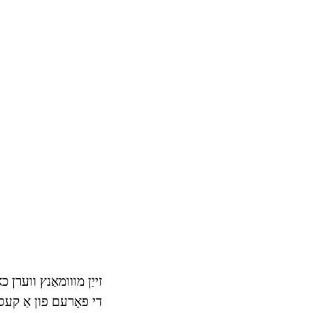
זייַן מווומאַנץ ווערן 
די פאָרעם פון אַ קעס