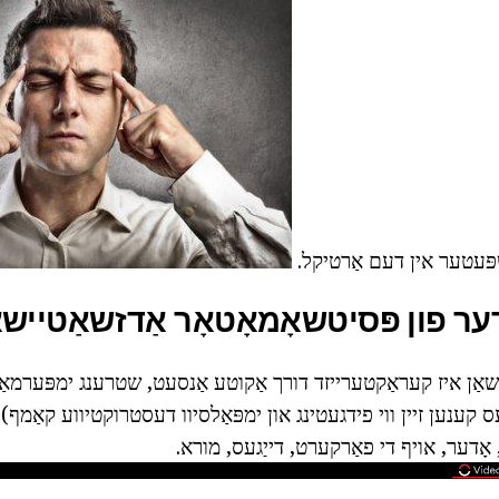
שפּעטער אין דעם אַרטיקל.
דער פון פּסיטשאָמאָטאָר אַדזשאַטיישא
שאַן איז קעראַקטערייזד דורך אַקוטע אַנסעט, שטרענג ימפּערמאַנט
 קענען זיין ווי פידגעטינג און ימפּאַלסיוו דעסטרוקטיווע קאַמף).
 אָדער, אויף די פאַרקערט, דייַגעס, מורא.