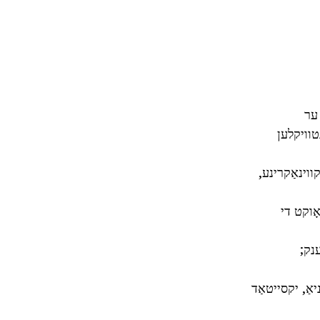
 ער
טוויקלען
ווינאַקרינע,
ָוקט די
ענק;
יאַ, יקסייטאַד