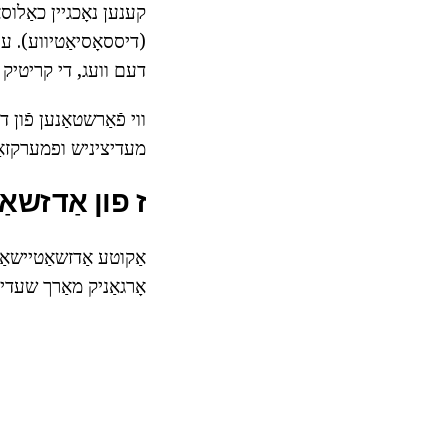
קענען נאָכגיין כאַלו
דעם וועג, די קריטיק צ
ווי פֿאַרשטאַנען פֿון 
מעדיציניש ופמערקזאַמק
ז פון אַדזשאַ
אַקוטע אַדזשאַטיישאַן 
אָרגאַניק מאַרך שעדי