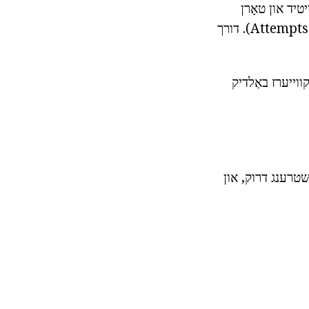
טיד און טאָרן
(דיססאָסיאַטיווע). עס אָנפאַל דירעקטעד ביידע אין אַמביאַנט און ביי זיך (סואַסיידאַל Attempts). דורך
קווייערז באַלדיק
י שטרענג דרוק, און