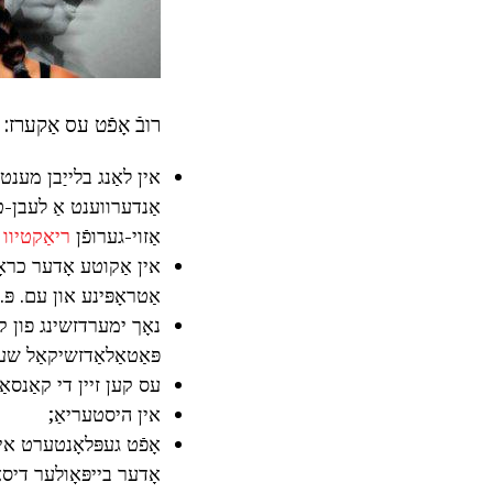
רובֿ אָפֿט עס אַקערז:
אין לאַנג בלייַבן מענט
אַנדערווענט אַ לעבן-ט
אַזוי-גערופֿן
ריאַקטיוו 
אין אַקוטע אָדער כראָ
אַטראָפּינע און עם. פּ.;
נאָך ימערדזשינג פון ק
פּאַטאַלאַדזשיקאַל שע
עס קען זיין די קאַנסא
אין היסטעריאַ;
אָפֿט געפּלאָנטערט אין
אָדער בייפּאָולער דיס