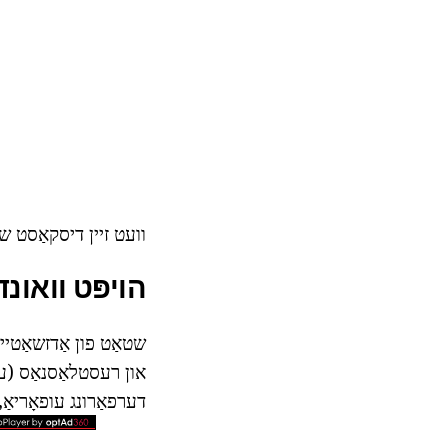
וועט זיין דיסקאַסט 
הויפּט וואונ
שטאַט פון אַדזשאַטיי
און רעסטלאַסנאַס (עס
דערפאַרונג עופאָריאַ,