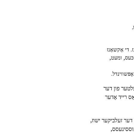
 און אַקשאַנז. די אַקשאַנז
ּעס, ומעט,
ָפּשווינדל.
עלטער פון דער
ַס רייד אָדער
L אָדער יבערכאַזערונג פון דער זעלביקער ישוז,
פוססינעסס,