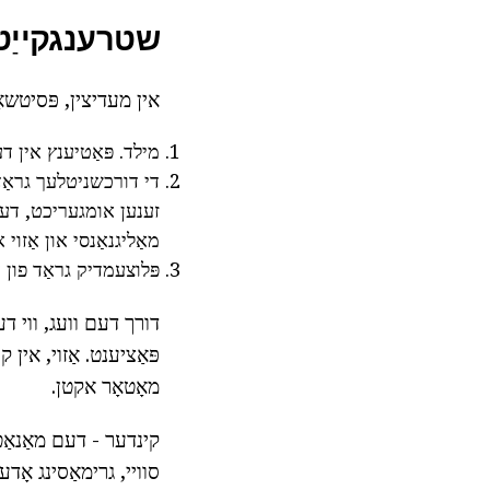
שטרענגקייַט 
אין מעדיצין, פּסיטשאָ
מילד. פּאַטיענץ אין דע
זענען אומגעריכט, דער
מאַליגנאַנסי און אַזוי או
פּלוצעמדיק גראַד פון עק
דורך דעם וועג, ווי ד
פּאַציענט. אַזוי, אין
מאָטאָר אקטן.
סוויי, גרימאַסינג אָד