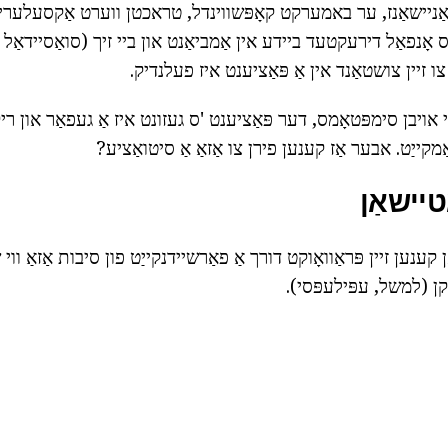
סאַניישאַנז, ער באמערקט קאָפּשווינדל, טראכטן ווערט אַקסעלעריי
ו זיין צושטאַנד אין אַ פּאַציענט איז פעלנדיק.
די אויבן סימפּטאָמס, דער פּאַציענט 'ס געזונט איז אַ געפאַר און רי
ייַט. אבער אַז קענען פירן צו אַזאַ אַ סיטואַציע?
טיישאַן
קענען זיין פּראַוואָוקט דורך אַ פאַרשיידנקייַט פון סיבות אַזאַ וו
קן (למשל, עפּילעפּסי).