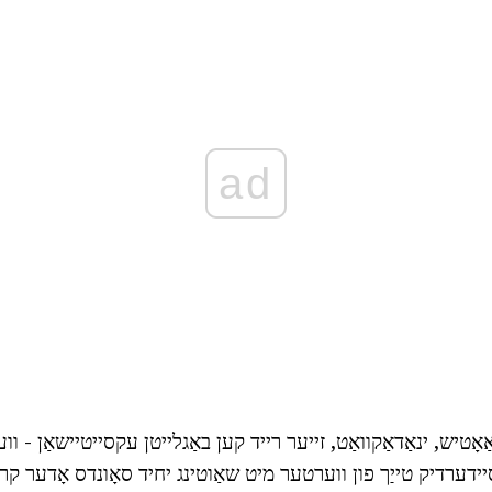
ad
כאַאָטיש, ינאַדאַקוואַט, זייער רייד קען באַגלייטן עקסייטיישאַן - ו
יידערדיק טייַך פון ווערטער מיט שאַוטינג יחיד סאָונדס אָדער קר