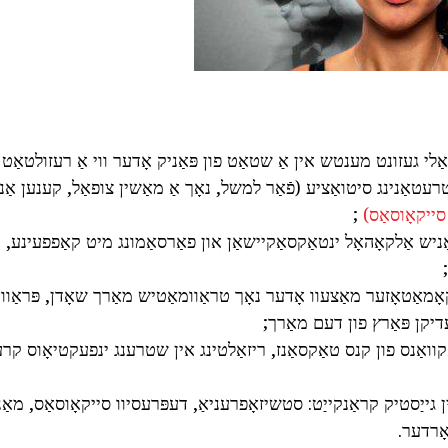
אַלי געזונט מענטש אין אַ שטאַט פון פּאַניק אָדער ווי אַ רעזולטאַט
רעטאַנינג סיטואַציע (פֿאַר למשל, נאָך אַ מאַשין צופאַל, קענען אַנ
סייקאָוסאַס)
;
ניש אַלקאָהאָל ינטאַקסאַקיישאַן און פאַרסאַמונג מיט קאַפפעינע, ק
אָמאַטאָזער מאַצעוו אָדער נאָך טראַוומאַטיש מאַרך שאָדן, פּראַווא
דיקן פּאַרץ פון דעם מאַרך;
ַקוואַנס פון קנס טאַקסאַנז, ריזאַלטינג אין שטרענג ינפעקטיאָוס קר
 גייַסטיק קראַנקייַט: סטשיזאָפרעניאַ, דעפּרעסיוו סייקאָוסאַס, מאַנ
אָרדער.