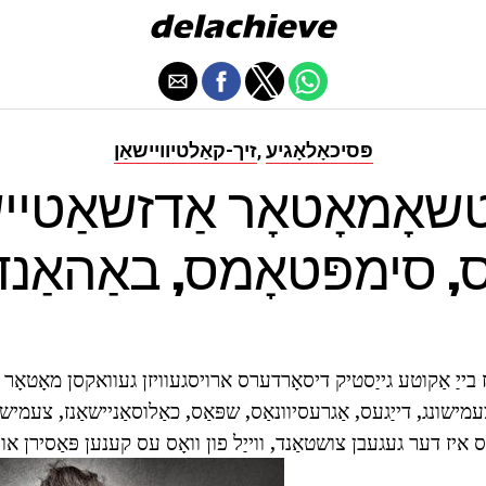
פּסיכאָלאָגיע
זיך-קאַלטיוויישאַן
,
שאָמאָטאָר אַדזשאַטייש
ס, סימפּטאָמס, באַהאַנד
 בייַ אַקוטע גייַסטיק דיסאָרדערס ארויסגעוויזן געוואקסן מאָטאָר 
מישונג, דייַגעס, אַגרעסיוונאַס, שפּאַס, כאַלוסאַניישאַנז, צעמישו
ָס איז דער געגעבן צושטאַנד, ווייַל פון וואָס עס קענען פּאַסירן או