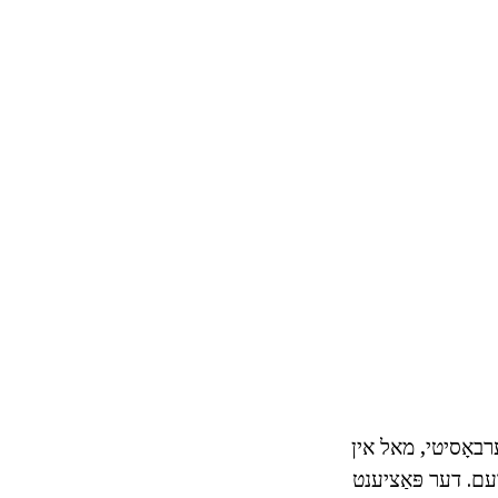
וערבאָסיטי, מאל אין
עם. דער פּאַציענט