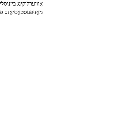
אָוווערלוקינג ביזניסליי
מאַניפעסטאַטיאָנס פון