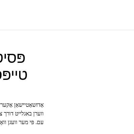
פּסיט
טייפּ
אַדזשאַטיישאַן אַקערז
ווערן באגלייט דורך צע
עם. פּי מער וועגן ווא