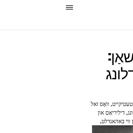
אַן:
לונג
טעטיקייט, וואָס זאל
נג, דיליריאַם און
ן ווי באהאנדלט,