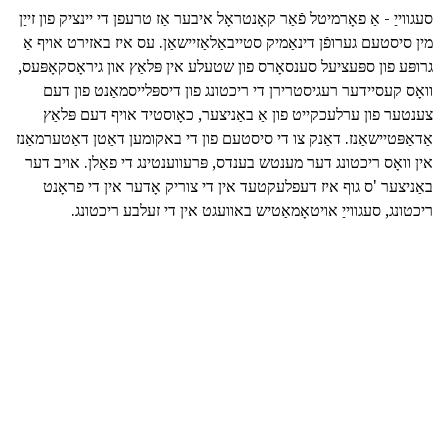
סעגווייַ - אַ פאָרמיטל פֿאַר קאָנטראָל איבער אַז טרעפן די יינציק פון זייַן
מין סיסטעם גערופֿן דינאַמיק סטייבאַלאַזיישאַן. עס איז באזירט אויף אַ
גרופּע פון ספּעציעל סענסאָרס פון שטעלע אין פּלאַץ און גיראָסקאָפּעס,
וואָס קעסיידער רעגיסטרירן די ריכטונג פון דיספּלייסמאַנט פון דעם
צענטער פון ערלעכקייט פון אַ באַניצער, כאָוסטיד אויף דעם פּלאַץ
אַדאַפּטיישאַנז. דאַנק צו די סיסטעם פון די באקומען דאַטן דאַטערמאַנז
אין וואָס ריכטונג דער מענטש בענדס, פּרעווענטינג די פאַלן. אויב דער
באַניצער 'ס גוף איז דעפלעקטעד אין די צוריק אָדער אין די פראָנט
ריכטונג, סעגווייַ אויטאָמאַטיש באוועגט אין די זעלבע ריכטונג.