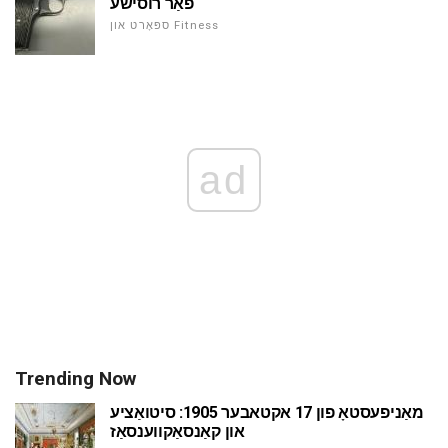
פֿאַר רוסישע
ספּאָרט און Fitness
ad
Trending Now
מאַניפעסטאָ פון 17 אקטאבער 1905: סיטואַציע
און קאַנסאַקווענסאַז