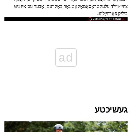
צוויי-ווילד עלעקטראָסאַמאָקאַט גאָר באַקוועם, אָבער עס איז ניט
ביליק פאַרווייַלונג.
ad
געשיכטע