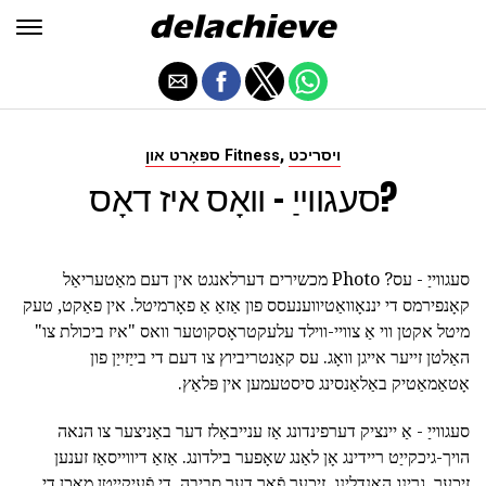
,
ויסריכט
ספּאָרט און Fitness
סעגווייַ - וואָס איז דאָס?
סעגווייַ - עס? Photo מכשירים דערלאנגט אין דעם מאַטעריאַל
קאָנפירמס די יננאָוואַטיווענעסס פון אַזאַ אַ פאָרמיטל. אין פאַקט, טעק
מיטל אקטן ווי אַ צוויי-ווילד עלעקטראָסקוטער וואס "איז ביכולת צו"
האַלטן זייער אייגן וואָג. עס קאַנטריביוץ צו דעם די בייַזייַן פון
אָטאַמאַטיק באַלאַנסינג סיסטעמען אין פּלאַץ.
סעגווייַ - אַ יינציק דערפינדונג אַז ענייבאַלז דער באַניצער צו הנאה
הויך-גיכקייַט ריידינג אָן לאַנג שאָפער בילדונג. אַזאַ דיווייסאַז זענען
זיכער, גרינג האַנדלינג, זיכער פֿאַר דער סביבה. די פֿעיִקייטן מאַכן די