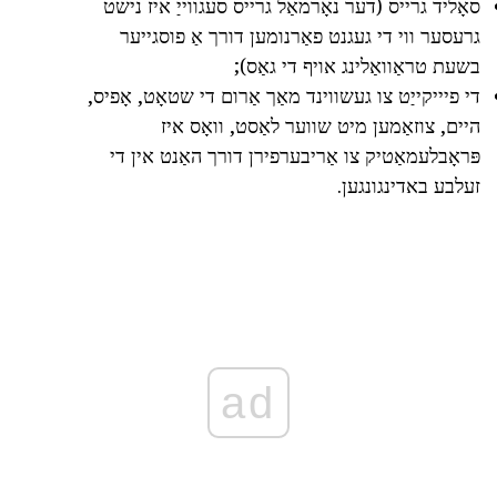
סאָליד גרייס (דער נאָרמאַל גרייס סעגווייַ איז נישט
גרעסער ווי די געגנט פאַרנומען דורך אַ פוסגייער
בשעת טראַוואַלינג אויף די גאַס);
די פיייקייַט צו געשווינד מאַך אַרום די שטאָט, אָפיס,
היים, צוזאַמען מיט שווער לאַסט, וואָס איז
פּראָבלעמאַטיק צו אַריבערפירן דורך האַנט אין די
זעלבע באדינגונגען.
ad