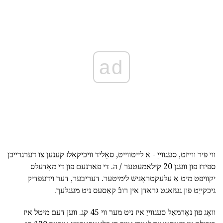
ad
ווי פיר ווייזט, סעגווייַ - אַ לייטווייט, סאָליד וויכיקאַלז קענען צו דערגרייכן
ספּידז פון וועגן 20 קילאמעטער / ה. די פאַרנעם פון די מאָדעלס
יקוויפּט מיט אַ עלעקטראָניש לימיטער. דעריבער, דער וידעפדיק
גיכקייַט פון געזאגט גראדן אין רובֿ קאַסעס ניט מעגלעך.
וואָג פון נאָרמאַל סעגווייַ איז ניט מער ווי 45 קג. ווען דעם מיטל איז