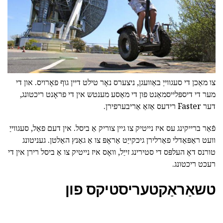
צו מאַכן די סעגווייַ באַוועגן, ניצערס נאָר טילט דיין גוף פאָרויס. און די
מער די דיספּלייסמאַנט פון די מאַסע מענטש אין די פראָנט ריכטונג,
דער Faster רידעס אַזאַ אַריבערפירן.
פֿאַר ברייקינג עס איז נייטיק צו גיין צוריק אַ ביסל. אין דעם פאַל, סעגווייַ
וועט ראַפּאַדלי פאַרלירן גיכקייַט אַראָפּ צו אַ גאַנץ האַלטן. געניטונג
טורנס דאָ העלפּס די סטירינג זייַל, וואָס איז נייטיק צו אַ ביסל רירן אין די
רעכט ריכטונג.
טשאַראַקטעריסטיקס פון