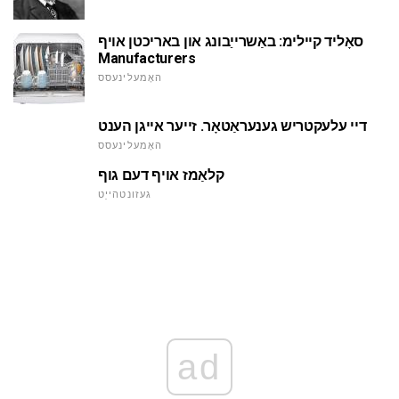
סאָליד קיילימ: באַשרייַבונג און באריכטן אויף
Manufacturers
האָמעלינעסס
דיי עלעקטריש גענעראַטאָר. זייער אייגן הענט
האָמעלינעסס
קלאַמז אויף דעם גוף
געזונטהייַט
ad