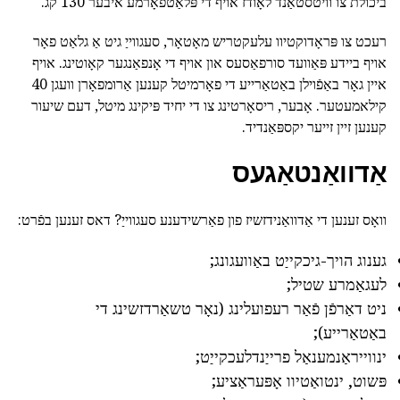
ביכולת צו וויטסטאַנד לאָודז אויף די פּלאַטפאָרמע איבער 130 קג.
רעכט צו פּראָדוקטיוו עלעקטריש מאָטאָר, סעגווייַ גיט אַ גלאַט פאָר
אויף ביידע פּאַוועד סורפאַסעס און אויף די אָנפאַנגער קאָוטינג. אויף
איין גאָר באַפֿוילן באַטאַרייע די פאָרמיטל קענען אַרומפאָרן וועגן 40
קילאמעטער. אָבער, ריסאָרטינג צו די יחיד פּיקינג מיטל, דעם שיעור
קענען זיין זייער יקספּאַנדיד.
אַדוואַנטאַגעס
וואָס זענען די אַדוואַנידזשיז פון פאַרשידענע סעגווייַ? דאס זענען בפֿרט:
גענוג הויך-גיכקייַט באַוועגונג;
לעגאַמרע שטיל;
ניט דאַרפֿן פֿאַר רעפועלינג (נאָר טשאַרדזשינג די
באַטאַרייע);
ינווייראַנמענאַל פרייַנדלעכקייַט;
פּשוט, ינטואַטיוו אָפּעראַציע;