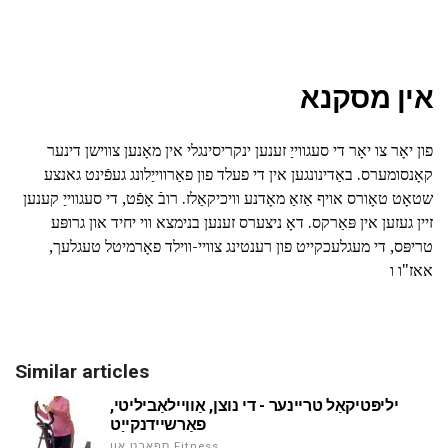
אין מסקנא
פון יאָר צו יאָר די סעגווייַ זענען ינקריסינגלי אין מאָנען צווישן דינער
קאָנסומערס. באַדינונגען אין די פעלד פון פאַרווייַלונג געפֿינט גאנצע
שטאָט טאָורס אויף אַזאַ מאָדנע וויכיקאַלז. רובֿ אָפֿט, די סעגווייַ קענען
זיין געזען אין פּאַרקס. דאָ ניצערס זענען בנימצא ווי יחיד און גרופּע
טריפּס, די מעגלעכקייט פון רענטינג צוויי-ווילד פאָרמיטל טעגלעך,
אאז"ו ו
Similar articles
יליפּטיקאַל טריינער - די נוצן, אַוויילאַביליטי,
פאַרשיידנקייַט
ספּאָרט און Fitness