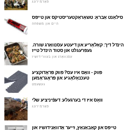
פאָרמירונג
סילאַנט אַבראָ: טשאַראַקטעריסטיקס און טייפּס
היים און משפּחה
הינדל דיך: קאַלאָריע און דיעטע עסנוואַרג שורה.
געפּרעגלט און סטוד הינדל טייז
עסנוואַרג און בעוורידזשיז
פּווק - וואָס איז עס? פּווק פּראָדוקציע
טעכנאָלאָגיע און פּראָגראַמען
געשעפט
וואָס איז די בערגעלע: דעפֿיניציע שלי
פאָרמירונג
טייפּס און קאַבאַנאַץ, זייער אַדוואַנידזשיז און