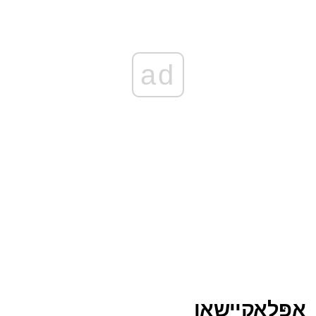
ad
אַפּלאַקיישאַן