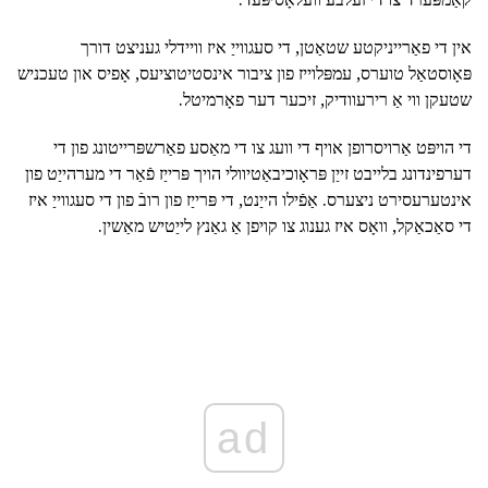
אין די פאַרייניקטע שטאַטן, די סעגווייַ איז וויידלי געניצט דורך
פּאָוסטאַל טוערס, עמפּלוייז פון ציבור אינסטיטוציעס, אָפיס און טעכניש
שטעקן ווי אַ רירעוודיק, זיכער דער פאָרמיטל.
די הויפּט אַרויסרופן אויף די וועג צו די מאַסע פאַרשפּרייטונג פון די
דערפינדונג בלייבט זייַן פּראָוכיבאַטיוולי הויך פּרייַז פֿאַר די מערהייַט פון
אינטערעסירט ניצערס. אַפֿילו הייַנט, די פּרייַז פון רובֿ פון די סעגווייַ איז
די סאַכאַקל, וואָס איז גענוג צו קויפן אַ גאַנץ לייַטיש מאַשין.
ad