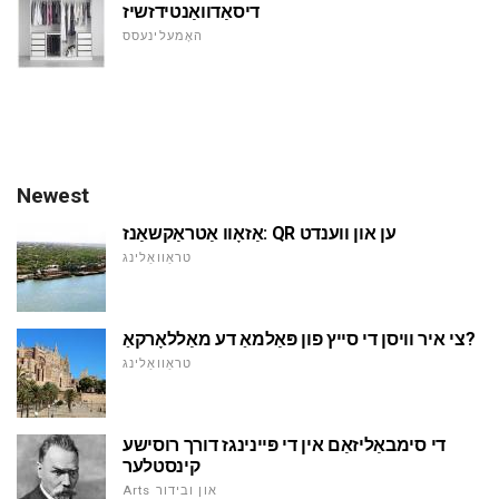
דיסאַדוואַנטידזשיז
האָמעלינעסס
Newest
אַזאָוו אַטראַקשאַנז: QR ען און ווענדט
טראַוואַלינג
צי איר וויסן די סייץ פון פּאַלמאַ דע מאַללאָרקאַ?
טראַוואַלינג
די סימבאַליזאַם אין די פּיינינגז דורך רוסישע
קינסטלער
Arts און ובידור