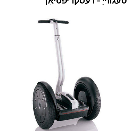
סעגווייַ - דעסקריפּטיאָן