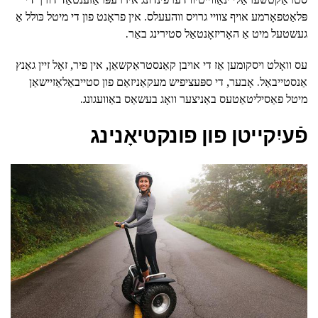
פּלאַטפאָרמע אויף צוויי גרויס ווהעעלס. אין פראָנט פון די מיטל כּולל אַ
געשטעל מיט אַ האָריזאָנטאַל סטירינג באַר.
עס וואָלט ויסקומען אַז די אויבן קאַנסטראַקשאַן, אין פיר, זאָל זיין גאַנץ
אַנסטייבאַל. אָבער, די ספּעציפיש מעקאַניזאַם פון סטייבאַלאַזיישאַן
מיטל פאַסיליטאַטעס באַניצער וואָג בעשאַס באַוועגונג.
פֿעיִקייטן פון פונקטיאָנינג