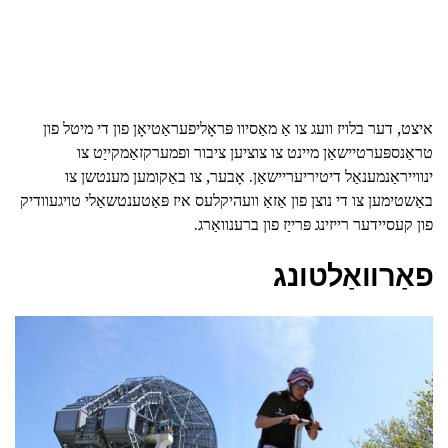
איצט, דער בלויז וועג צו אַ מאַסיוו פּראָליפעראַטיאָן פון די מיטל פון
טראַנספּערטיישאַן מיינט צו צוציען ציבור ופמערקזאַמקייַט צו
ינווייראַנמענאַל דיטיריעריישאַן. אָבער, צו באַקומען מענטשן צו
באַשטימען צו די נוצן פון אַזאַ וועהיקלעס איז פּאַטענטשאַלי טויגעוודיק
פון קעסיידער רייזינג פּרייַז פון ברענוואַרג.
פאַרוואַלטונג