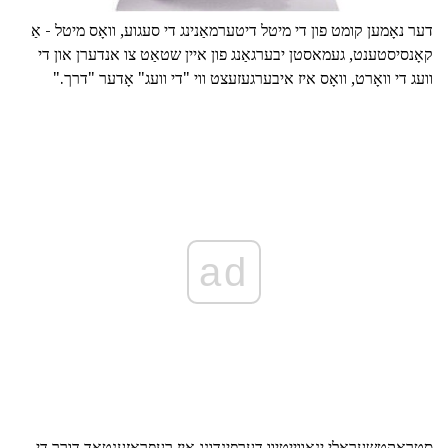
דער נאָמען קומט פון די מיטל דיטערמאַנינג די סעגוע, וואָס מיטל - אַ
קאָנסיסטענט, געמאסטן יבערגאַנג פון איין שטאַט צו אנדערן און די
וועג די וואָרט, וואָס איז איבערגעזעצט ווי "די וועג" אָדער "דרך."
ad
סטראַקטשעראַלי ינאַווייטיוו דערפינדונג איז רעפּראַזענטאַד דורך די