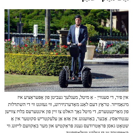
אין פיר, די סעגווייַ - אַ מיטל, מעגלעך געביטן פון אָפּעראַציע איז
מינאַמייזד. טראָץ דעם לאַנג מאָדערניזירונג, ווי געזונט ווי די השתדלות
פון מאַרקעטערס, די מיטל נאָך האלט צו זיין פון אינטערעס בלויז צווישן
ענטוזיאַסץ. אָבער, באַוועגונג אין אַזאַ אַן עלעקטריש סקוטער אין אַ
שטאָט גאסן פּראָטרודעס גענוג פּראַקטיש און מער באַקוועם לייזונג ווי
קאַמפּערד צו די זעלבע וועלאָסיפּעד.