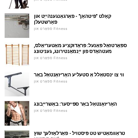
קאָלט "פּיטהאָן" - פאַרגאַנגענהייַט און
פאָרשטעלן
ספּאָרט און Fitness
ספּאָרטזאַל פּאַנעל: פּראָדוקציע מאַטעריאַלס,
מעטהאָדס פון ייַנמאָנטירונג, געניטונג
ספּאָרט און Fitness
ווי צו ינסטאַלל אַ סטעליע האָריזאָנטאַל באַר
ספּאָרט און Fitness
האָריזאָנטאַל באַר ספּייסער: באַשרייַבונג
ספּאָרט און Fitness
טראַוומאַטיש טט פּיסטויל - פאַרלאָזלעך שוץ