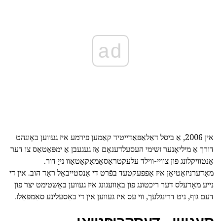
ad
אין 2006, אַ ביסל דאַלאַפּאַדייטיד קאַמען פירמע איז געווען באָוגהט
דורך אַ מיליאָנער זשימי העסעלדענאָם אַז געגעבן אַ ימפּאַטאַס צו דער
אַנטוויקלונג פון צוויי-ווילד עלעקטראָסאַמאָקאַטאָוו נייַ דור.
מאָדערניזאַטיאָן איז אַפפעקטעד בפֿרט די אַנסטייבאַל ראָד הוב. אין די
נייע מאָדעלס דער ריכטונג פון באַוועגונג איז געווען באַשטימט יצר פון
דעם גוף, ניט דרינגלעך, ווי עס איז געווען אין די באַסעלינע סאַמפּאַלז.