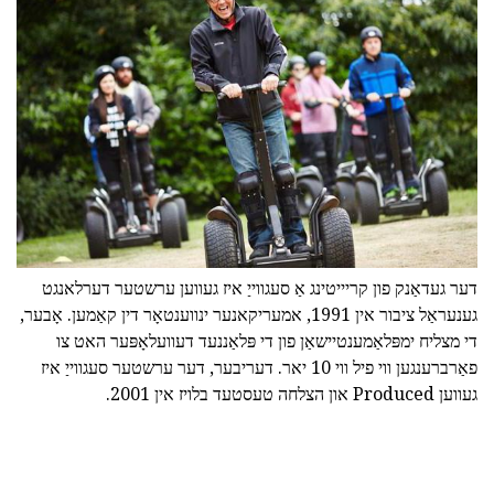
דער געדאַנק פון קריייטינג אַ סעגווייַ איז געווען ערשטער דערלאנגט
גענעראַל ציבור אין 1991, אמעריקאנער ינווענטאָר דין קאַמען. אָבער,
די מצליח ימפּלאַמענטיישאַן פון די פּלאַננעד דעוועלאָפּער האט צו
פאַרברענגען ווי פיל ווי 10 יאר. דעריבער, דער ערשטער סעגווייַ איז
געווען Produced און הצלחה טעסטעד בלויז אין 2001.