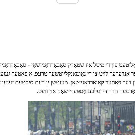
ליטעט פון די מיטל איז שטאַרק סאַבאָרדאַניישאַן - סאַבאָרדאַניי
 אנדערער לויט צו די נאָומאַנקלייטשער טרעפּ. א פּאָטער געזע
ן דער פּאָטער קאָואָרדאַניישאַן. מענטשן ין דעם סיסטעם זענען אוי
רטעד דורך די זעלבע אַספּעריישאַנז און וועט.