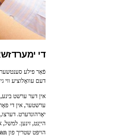
די ימערדזשא
פֿאַר פילע סענטשעריז,
דעם עוואָלוציע ווי גיי
אין דער ערשט בינע, די
ערשטער, אין די פאָר
יאָרהונדערט. דערצו, 
הויפּט שטריך פון European ציוויליזאַציע.