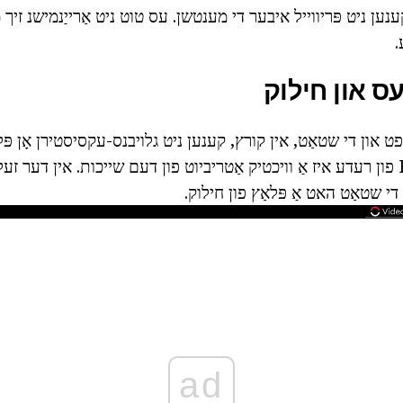
ען ניט פּריווייל איבער די מענטשן. עס טוט ניט אַרייַנמישנ זיך
.
ס און חילוק
ט און די שטאַט, אין קורץ, קענען ניט גלויבנס-עקסיסטירן אָן פּל
מיינונגען. Freedom פון רעדע איז אַ וויכטיק אַטריביוט פון דעם שייכות. אין דער
די שטאַט האט אַ פּלאַץ פון חילוק.
ad