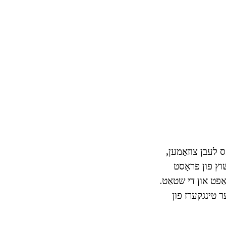
 לעבן צוזאַמען,
וץ פון פּראָסט
אַפט און די שטאַט.
 טינגקערז פון