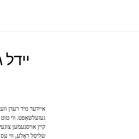
יידל 
איידער מיר רעדן וועגן
געזעלשאַפט. ווי טוט ע
שליסל ראָלע, ווי עס א