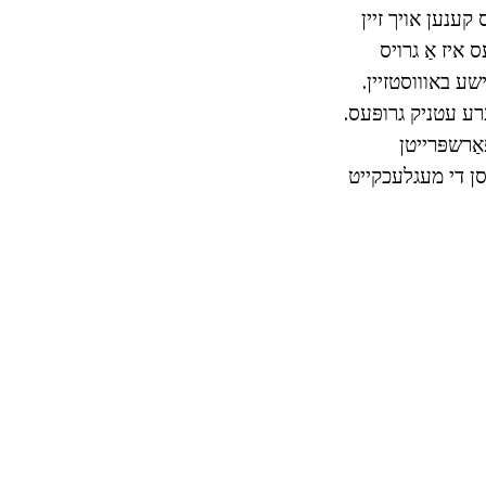
ענען אויך זיין
 איז אַ גרויס
ע באוווסטזיין.
רע עטניק גרופּעס.
אַרשפּרייטן
יסן די מעגלעכקייט