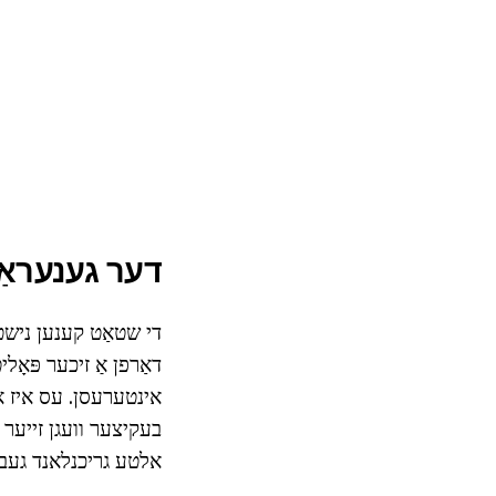
דער גענעראַל
די שטאַט קענען נישט 
דאַרפן אַ זיכער פּאָל
אינטערעסן. עס איז אוי
בעקיצער וועגן זייער
אלטע גריכנלאנד געבוי