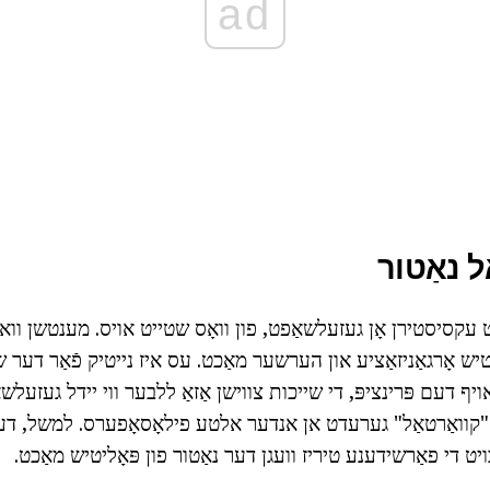
ad
 נאַטור
עקסיסטירן אָן געזעלשאַפט, פון וואָס שטייט אויס. מענטשן וואס
יטיש אָרגאַניזאַציע און הערשער מאַכט. עס איז נייטיק פֿאַר דער ש
ף דעם פּרינציפּ, די שייכות צווישן אַזאַ ללבער ווי יידל געזעלש
 "קוואַרטאַל" גערעדט אן אנדער אלטע פילאָסאָפערס. למשל, דער
ט די פאַרשידענע טיריז וועגן דער נאַטור פון פּאָליטיש מאַכט.