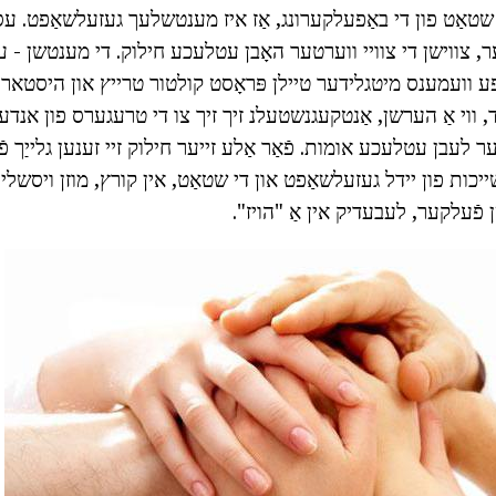
טאַט פון די באַפעלקערונג, אַז איז מענטשלעך געזעלשאַפט. עס ק
ר, צווישן די צוויי ווערטער האָבן עטלעכע חילוק. די מענטשן - עס
ע וועמענס מיטגלידער טיילן פּראָסט קולטור טרייץ און היסטאריש
ד, ווי אַ הערשן, אַנטקעגנשטעלנ זיך זיך צו די טרעגערס פון אנדע
ר לעבן עטלעכע אומות. פֿאַר אַלע זייער חילוק זיי זענען גלייַך פֿ
שייכות פון יידל געזעלשאַפט און די שטאַט, אין קורץ, מוזן ויסשל