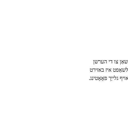
שאַן צו די הערשן
לשאַפט איז באזירט
ף גלייַך פאָאָטינג.