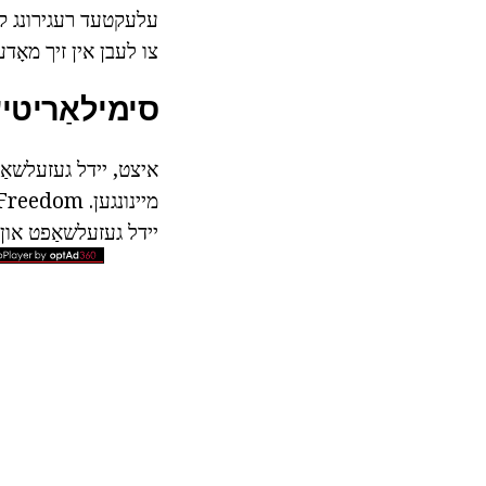
עלעקטעד רעגירונג קענ
צו לעבן אין זיך מאָדע
סימילאַריטיע
איצט, יידל געזעלשאַפ
יידל געזעלשאַפט און 