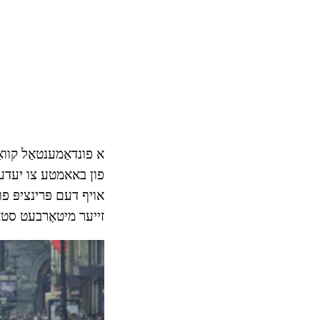
א פונדאַמענטאַל קוואַ
פון באאמטע צו יעדער
אויף דעם פּרינציפּ פו
זייער מיטאַרבעט סטאַ