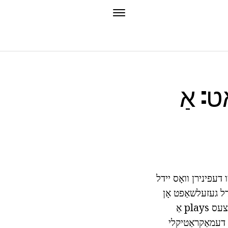
: אַ
דעפינירן וואָס יידל
דל געזעלשאַפט אָן
קיין אויסנעמען צוגעשטעלט רעכט און פרייַהייַט פון מענטשן. די שטאַט אין דעם פּראָצעס plays אַ
ן דעמאַקראַטיקלי