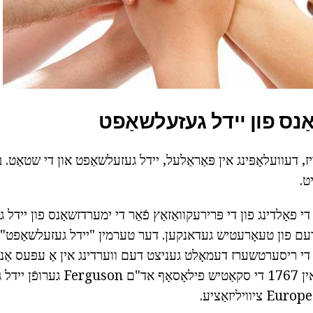
ַנס פון יידל געזעלשאַפט
 דעוועלאָפּינג אין פּאַראַלעל, יידל געזעלשאַפט און די שטאַט. 
ט.
 פאָלדינג פון די פּרירעקוואַזאַץ פֿאַר די ימערדזשאַנס פון יידל 
עם פון טעאָרעטיש געדאנקען. דער טערמין "יידל געזעלשאַפט" בא
די ריסערטשערז דעמאָלט געניצט דעם ווערדינג אין אַ עפּעס אַנ
הייַנט, זינען. למשל, אין 1767 די סקאַטיש