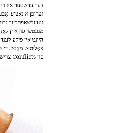
דער ערשטער איז די ש
גערופֿן א נאציע. אָבע
געזעלשאַפטלעך גרופּ
מענטשן פון איין לאַנ
הייַנט אין פילע לענדע
פּאָליטיש מאַכט. די 
פון Conflicts צווישן פֿעלקער, לעבעדיק אין אַ "הויז".