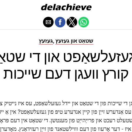
שטאַט און געזעץ
געזעץ
,
געזעלשאַפט און די שטאַט
קורץ וועגן דעם שייכות
 די שייכות פון די שטאַט און יידל געזעלשאַפט, עס איז נייטיק צו 
ס אַנדערש זייַן פון קיין אנדערע טיפּ פון געזעלשאַפט? אין אַ יי
יז - דער אָרעוו פון דעם וווילשטאנד פון זייַן רעזידאַנץ. מאָדער