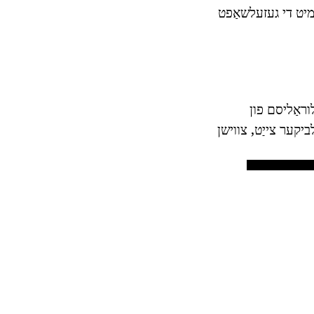
 מיט די געזעלשאַפט
וראַליסם פון
 זעלביקער צייַט, צווישן