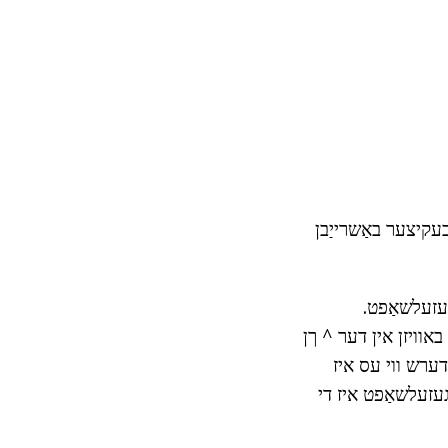
בעקיצער באַשרייַבן
געזעלשאַפט.
וויזן אין דער ^ ךן
דערש ווי עס איז
 פילאָסאָף אד"ם Ferguson גערופֿן יידל געזעלשאַפט איז די