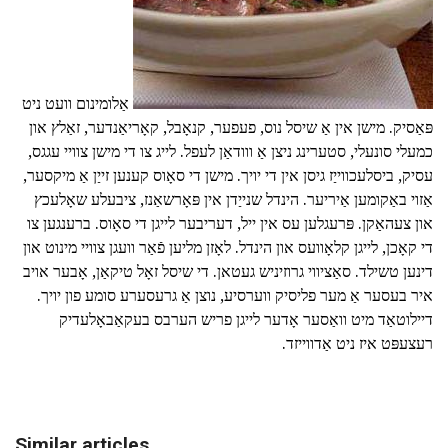
אַלומינום וועט ניט
פּאַסיק. מישן אין אַ שיסל נוס, פעפער, קנאָבל, קאָריאַנדער, זאַלץ און
כמעלי סונעלי, סטערינג ניצן אַ ווודאַן לעפל. לייג צו די מישן צוויי עגגס,
עסיק, ביסלעכווייַז גיסן אין די יויך. מישן די סאָוס קענען זייַן אַ מיקסער,
אַזוי באַקומען אַיריער. הינדל שנייַדן אין פּאָרשאַנז, ציבעלע שאָלעכץ
און צעהאַקן. פּרעגלען עס אין ייל, דעריבער לייגן די סאָוס. ברענגען צו
די קאָכן, לייגן קלאָוועס און הינדל. לאָזן מליען פֿאַר וועגן צוויי מינוט און
דינען טשילד. סאַציווי גרוזיניש געטאן. די שיסל זאָל טיקאַן, אָבער אויב
איר בעסער אַ מער פליסיק ווערסיע, נוצן אַ גרעסערע סומע פון יויך.
דיילוטאַד מיט וואַסער אָדער לייגן פריש הערבס בעקאַבאָלעדיק
רעצעפּט איז ניט אַדווייזד.
Similar articles