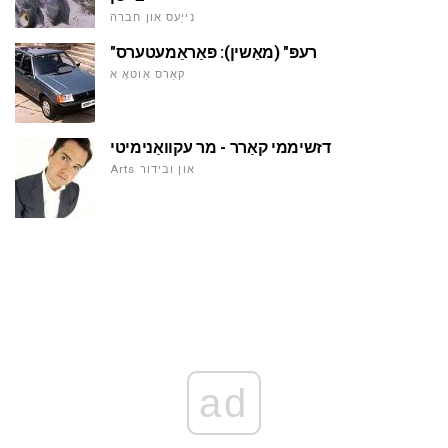
נייַעס און חברה
"רעפּ" (מאַשין): פּאַראַמעטערס
קאַרס אַוטאָ א
דזשיממי קאַרר - מר עקוואַנימיטי
Arts און ובידור
ad