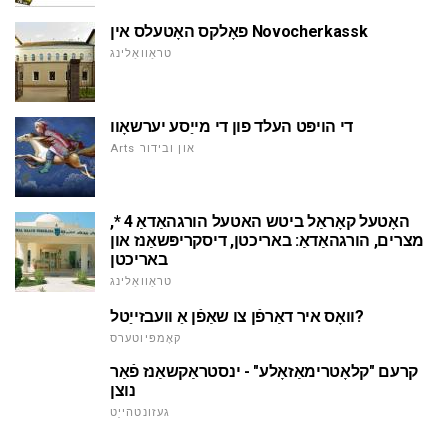
פאָלקס האָטעלס אין Novocherkassk
טראַוואַלינג
די הויפּט העלד פון די מייַסע יערשאָוו
Arts און ובידור
האָטעל קאָראַל ביטש האטעל הורגהאַדאַ 4 *,
מצרים, הורגהאַדאַ: באריכטן, דיסקריפּשאַנז און
באריכטן
טראַוואַלינג
וואָס איר דאַרפֿן צו שאַפֿן אַ וועבזייַטל?
קאָמפּיוטערס
קרעם "קלאָטרימאַזאָלע" - ינסטראַקשאַנז פֿאַר
נוצן
געזונטהייַט