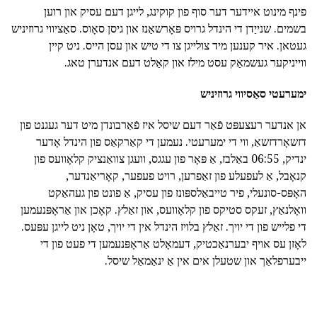
פינף מינוט איידער דער סוף פון קוקינג, לייגן דעם עסיק און רוען
בשמים. שנייַדן די הינדל גרויס פּאָרשאַנז און גיסן סאָוס. סאַציווי גרוזיניש
געטאן. איר קענען מיד צולייגן צו די טיש און עסן הייס. ניט קיין
ווייניקער געשמאַק עסט מילז און קאַלט דעם אנדערן טאג.
ימערעטי סאַסיווי גרוזיניש
אן אנדער רעצעפּט פֿאַר דעם שיסל איז פֿאַרבונדן מיט דער געגנט פון
דזשאָרדזשאַ, ווי די ימערעטי. נעמען די קאַרקאַס פון הינדל אָדער
ינדיק, 06:55 באַלבז, אַ פּאָר פון עגגס, וועגן צוואַנציק קלאָוועס פון
קנאָבל, אַ לעפעלע פון זאַפרען, רויט פעפער, קאָריאַנדער,
האָפּס-סונעלי, פיר טייבאַלספּונז פון עסיק, אַ פונט פון געהאַקט
וואָלנאַץ, זעקס סטיקס פון קלאָוועס, און זאַלץ. קאָכן און אַראָפּנעמען
די פלייש פון די יויך. זאַלץ בלויז הינדל אין די יויך, טאָן ניט לייגן עפּעס.
לאָזן עס אויף יבערנאַכטיק, דעמאָלט אַראָפּנעמען די פעט פון די
ייבערפלאַך און שטעלן אים אין אַ ינאַמאַל שיסל.