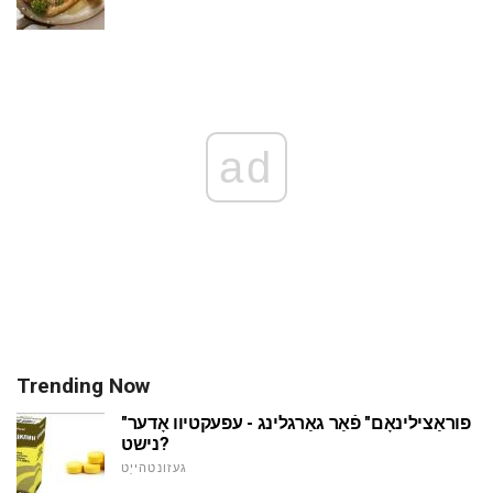
ad
Trending Now
"פוראַצילינאָם" פֿאַר גאַרגלינג - עפעקטיוו אָדער
נישט?
געזונטהייַט