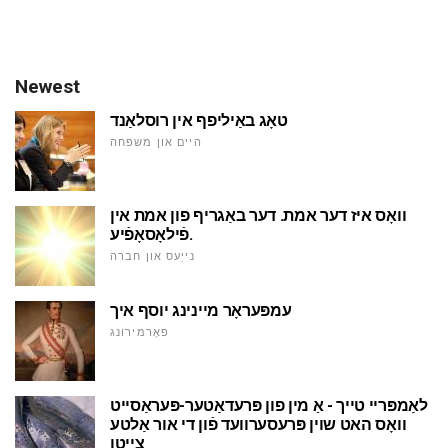
Newest
טאָג באַיליפף אין רוסלאַנד
היים און משפּחה
וואָס איז דער אמת. דער באַגריף פון אמת אין
פֿילאָסאָפֿיע.
נייַעס און חברה
עמפּעראָר מיינינג יוסף איך
פאָרמירונג
לאַמפּריי טייך - אַ מין פון פּרעדאַטער-פּעראַסייט
וואָס האט שוין פּרעסערוועד פֿון די אור אַלטע
צייטן