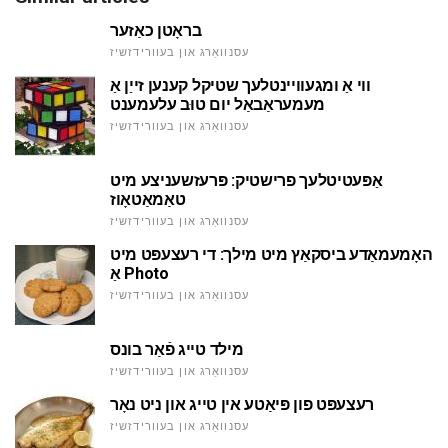
בראָטן כאַזער
עסנוואַרג און בעוורידזשיז
ווי אַ ומגעוויינטלעך שטיקל קענען זייַן אַ
מעמעראַבאַל יום טוּב עלעמענט
עסנוואַרג און בעוורידזשיז
אַפּעטיטלעך פרישטיק: פּרעזשעניצע מיט
טאַמאַטאָוז
עסנוואַרג און בעוורידזשיז
האָמעמאַדע ביסקאַץ מיט מילך: די רעצעפּט מיט
אַ Photo
עסנוואַרג און בעוורידזשיז
מילד טייג פֿאַר בונס
עסנוואַרג און בעוורידזשיז
רעצעפּט פון פּיאַטע אין טייג און ניט נאָר
עסנוואַרג און בעוורידזשיז