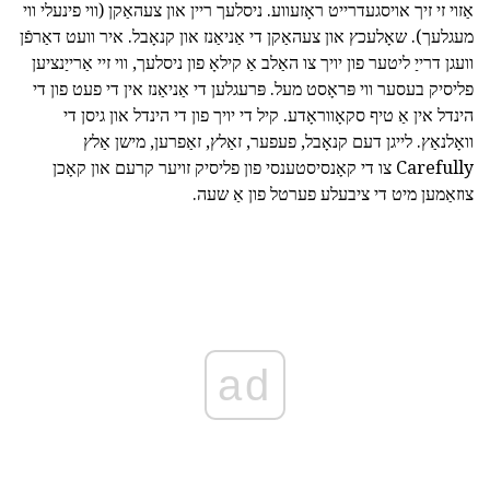
אַזוי זי זיך אויסגעדרייט ראָזעווע. ניסלעך ריין און צעהאַקן (ווי פינעלי ווי
מעגלעך). שאָלעכץ און צעהאַקן די אַניאַנז און קנאָבל. איר וועט דאַרפֿן
וועגן דרייַ ליטער פון יויך צו האַלב אַ קילאָ פון ניסלעך, ווי זיי אַרייַנציען
פליסיק בעסער ווי פּראָסט מעל. פּרעגלען די אַניאַנז אין די פעט פון די
הינדל אין אַ טיף סקאָווראָדע. קיל די יויך פון די הינדל און גיסן די
וואָלנאַץ. לייגן דעם קנאָבל, פעפער, זאַלץ, זאַפרען, מישן אַלץ
Carefully צו די קאָנסיסטענסי פון פליסיק זויער קרעם און קאָכן
צוזאַמען מיט די ציבעלע פערטל פון אַ שעה.
ad