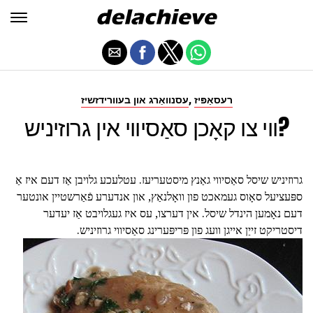
,
רעסאַפּיז
עסנוואַרג און בעוורידזשיז
ווי צו קאָכן סאַסיווי אין גרוזיניש?
גרוזיניש שיסל סאַסיווי גאַנץ מיסטעריעז. עטלעכע גלויבן אַז דעם איז אַ
ספּעציעל סאָוס געמאכט פון וואָלנאַץ, און אנדערע פֿאַרשטיין אונטער
דעם נאָמען הינדל שיסל. אין דערצו, עס איז געגלויבט אַז יעדער
דיסטריקט זייַן אייגן וועג פון פּריפּערינג סאַסיווי גרוזיניש.