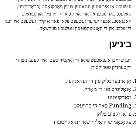
געשעפט אַז איר זענען געגאנגען צו זיין פאַרקנאַסט (פּראָדוקציע,
סאַלעס, באַדינונגען און אַזוי אויף.), אויף דיין צילן און געוואלט
האַכנאָסע. אבער יעדער געשעפט פּלאַן פֿאַר אַ קליין געשעפט איז וועגן
די זעלבע אין די קאָנטעקסט פון עטלעכע סעקשאַנז.
ביניען
ווען שרייבן אַ געשעפט פּלאַן קיין אַקטיוויטעטן איר קענען נוצן די
ווייַטערדיק סטרוקטור:
אַן איבערבליק פון די געדאנקען.
אַנאַליסיס פון די מאַרק.
מאַרקעטינג.
Funding פֿאַר די פּרויעקט.
פּראָדוקציע פּלאַן.
עקאָנאָמיש יוואַליויישאַן ינדאַקייטערז.