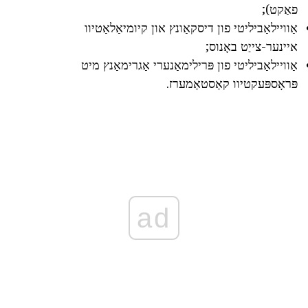
פאַקט);
אַוויילאַביליטי פון דיסקאַונץ און קיומיאַלאַטיוו
איינער-צייַט באָנוס;
אַוויילאַביליטי פון פּרילימאַנערי אַגרימאַנץ מיט
פּראָספּעקטיוו קאַסטאַמערז.
ad