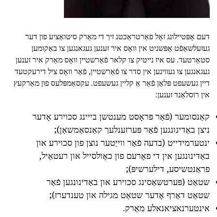
דעם אָפּטיילונג זאָל פאַרטראַכטנ זיך די מאַרק סיטואַציע פון דער
געזעלשאַפֿט אָפּשניט אין וואָס איר זענען געגאנגען צו באַקומען
סטאַרטעד. עס איז נייטיק צו קלאר פֿאַרשטיין וואָס מאַרק איר זענען
געגאנגען צו געווינען אין סדר צו פֿאַרשטיין, פֿאַר וואָס ציל דירעקטעד
דיין געשעפט פּלאַן פֿאַר אַ קליין געשעפט. עקסאַמפּלעס פון מאַרקעץ
אין רוסלאַנד זענען:
קאַנסומער (פֿאַר פּראָסט מענטשן בייינג סכוירע אָדער
ניצן באַדינונגען פֿאַר פּערזענלעך קאַנסאַמשאַן);
ינטערמידייט (בדעה פֿאַר ווייַטער נוצן פון סכוירע און
באַדינונגען אין די פאָרעם פון כאָולסייל און רעטאַיל,
פראַנטשיסע, דילערשיפּ);
שטאַט (פּערטשאַסינג סכוירע און באַדינונגען פֿאַר
שטאַט דאַרף אָדער שטאַט מגילה און טענדערז);
אינטערנאציאנאלע מאַרק.