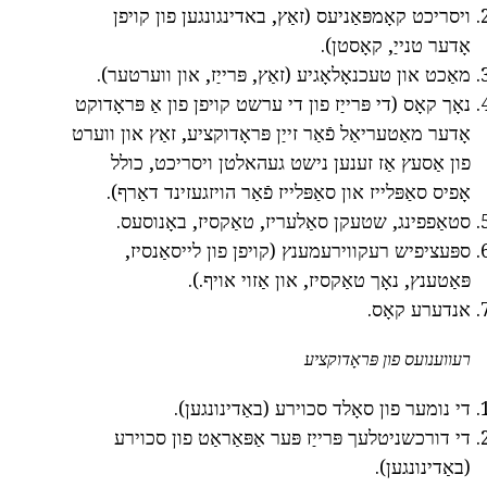
ויסריכט קאָמפּאַניעס (זאַץ, באדינגונגען פון קויפן
אָדער טנייַ, קאָסטן).
מאַכט און טעכנאָלאָגיע (זאַץ, פּרייַז, און ווערטער).
נאָך קאָס (די פּרייַז פון די ערשט קויפן פון אַ פּראָדוקט
אָדער מאַטעריאַל פֿאַר זייַן פּראָדוקציע, זאַץ און ווערט
פון אַסעץ אַז זענען נישט געהאלטן ויסריכט, כולל
אָפיס סאַפּלייז און סאַפּלייז פֿאַר הויזגעזינד דאַרף).
סטאַפפינג, שטעקן סאַלעריז, טאַקסיז, באָנוסעס.
ספּעציפיש רעקווירעמענץ (קויפן פון לייסאַנסיז,
פּאַטענץ, נאָך טאַקסיז, און אַזוי אויף.).
אנדערע קאָס.
רעווענועס פון פּראָדוקציע
די נומער פון סאָלד סכוירע (באַדינונגען).
די דורכשניטלעך פּרייַז פּער אַפּאַראַט פון סכוירע
(באַדינונגען).