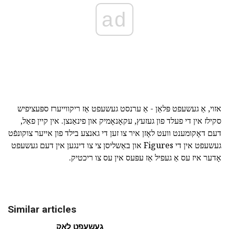
ad
אזוי, אַ געשעפט פּלאַן - אַ ערנסט געשעפט אַז ריקווייערז ספּעציפיש
סקילז אין די פעלד פון געזעץ, עקאָנאָמיק און פינאַנצן. אין קיין פאַל,
דעם דאָקומענט וועט לאָזן איר צו זען די גאנצע בילד פון אייער צוקונפֿט
געשעפט אין די Figures און באַשליסן צי צו דינגען אין דעם געשעפט
אָדער איז עס אַ געפיל אַז עפּעס אין עס צו ריכטיק.
Similar articles
געשעפט לאַק