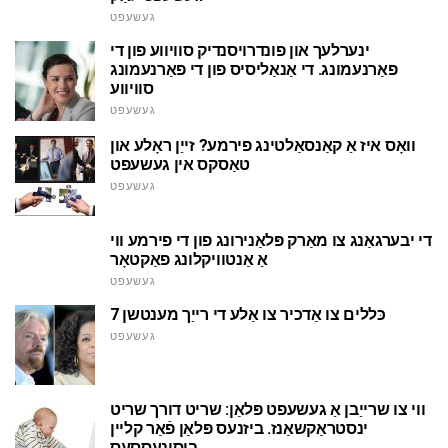
געשעפט
ינערלעך און פונדרויסנדיק סוויווע פון די
פאַרנעמונג. די אַנאַליסיס פון די פאַרנעמונג
סוויווע
געשעפט
וואָס איז אַ קאַנסאַלטינג פירמע? זייַן ראָלע און
טאַסקס אין געשעפט
געשעפט
די יבערגאַנג צו מאַרק פּלאַנירונג פון די פירמע ווי
אַ אַנטוויקלונג פאַקטאָר
געשעפט
7 כּללים צו אַדכיר צו אַלע די רייַך מענטשן
געשעפט
ווי צו שרייַבן אַ געשעפט פּלאַן: שריט דורך שריט
ינסטראַקשאַנז. ביזנעס פּלאַן פֿאַר קליין
בוסינעססעס