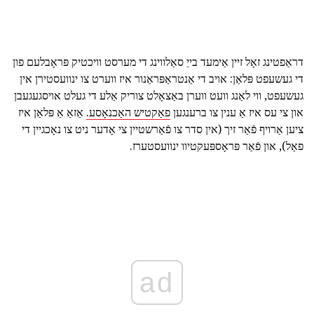
דראַפטינג זאָל זיין אַימעד בייַ סאַלווינג די מערסט וויכטיק פּראָבלעם פון
די געשעפט פּלאַן: אויב די אַנטראַפּראַנור איז ווערט צו ינוועסטירן אין
געשעפט, ווי לאַנג וועט ווערן באַצאָלט צוריק אַלע די געלט אויסגעגעבן
און צי עס איז אַ ענין צו ברענגען
פאַקטיש האַכנאָסע.
אַזאַ אַ פּלאַן איז
ציען אַרויף פֿאַר זיך (אין סדר צו פֿאַרשטיין צי אָדער ניט צו נאָכגיין די
פאַל), און פֿאַר פּראָספּעקטיוו ינוועסטערז.
ad