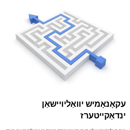
עקאָנאָמיש יוואַליויישאַן
ינדאַקייטערז