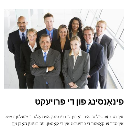
פינאַנסינג פון די פּרויעקט
אין דעם אָפּטיילונג, איר דאַרפֿן צו רעכענען אויס אַלע די מעגלעך מיטל
אין סדר צו קאַטער די פּרויעקט אין די קאַסטן. עס קענען האָבן זייַן