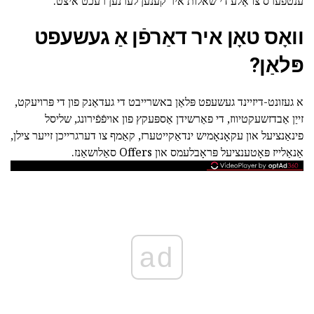
ענטפֿערס צו אַלע די שאלות איר קענען לערנען רעכט איצט.
וואָס טאָן איר דאַרפֿן אַ געשעפט
פּלאַן?
א געזונט-דיזיינד געשעפט פּלאַן באשרייבט די געדאַנק פון די פּרויעקט,
זייַן אַבדזשעקטיווז, די פאַרשידן אַספּעקץ פון אויפֿפֿירונג, שליסל
פינאַנציעל און עקאָנאָמיש ינדאַקייטערז, קאַמף צו דערגרייכן זייער צילן,
אַנאַלייז פּאָטענציעל פּראָבלעמס און Offers סאַלושאַנז.
ad