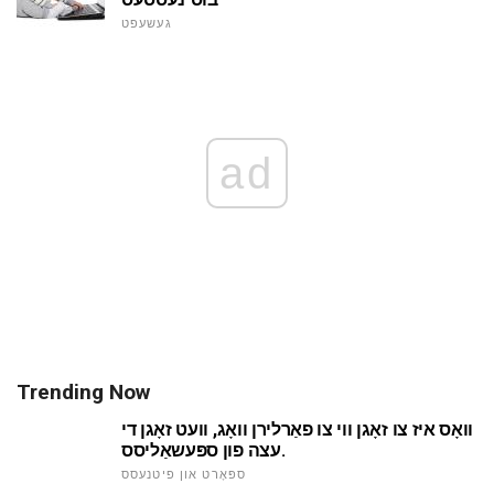
געשעפט
ad
Trending Now
וואָס איז צו זאָגן ווי צו פאַרלירן וואָג, וועט זאָגן די
עצה פון ספּעשאַליסס.
ספּאָרט און פיטנעסס