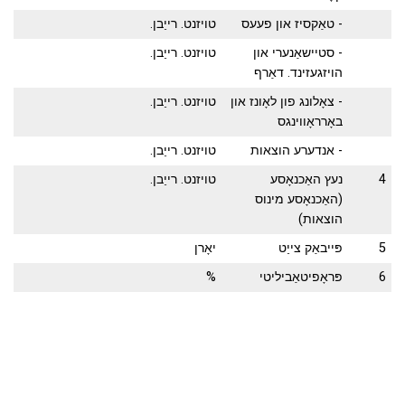
- טאַקסיז און פעעס
טויזנט. רייַבן.
- סטיישאַנערי און
טויזנט. רייַבן.
הויזגעזינד. דאַרף
- צאָלונג פון לאָונז און
טויזנט. רייַבן.
באָרראָווינגס
- אנדערע הוצאות
טויזנט. רייַבן.
4
נעץ האַכנאָסע
טויזנט. רייַבן.
(האַכנאָסע מינוס
הוצאות)
5
פּייבאַק צייַט
יאָרן
6
פּראָפיטאַביליטי
%