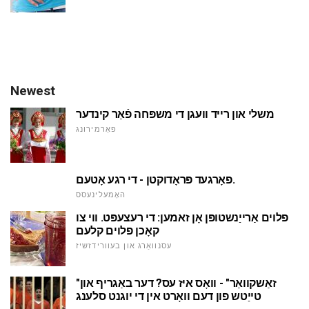
Newest
משלי און רייד וועגן די משפּחה פֿאַר קינדער
פאָרמירונג
פאָרגעד פּראָדוקטן - די רגע אָטעם.
האָמעלינעסס
פלוים אַרייַנשטופּן אָן זאמען: די רעצעפּט. ווי צו
קאָכן פלוים קלעם
עסנוואַרג און בעוורידזשיז
"זאַשקוואַר" - וואָס איז עס? דער באַגריף און
טייַטש פון דעם וואָרט אין די יוגנט סלענג