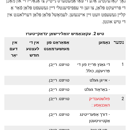
נאָך קאַלעקטינג אַלע די פּאַראַמעטערס נייטיק צו אַנאַלייז זיי און מאַכן
די פּרויעקט פּלאַן, צו זען ווי עפפיסיענטלי דיין געשעפט פּלאַן פֿאַר אַ
קליין געשעפט וועט זיין איינגעזען. לעמאָשל פּלאַן פּלאַן דערלאנגט אין
די טיש אונטן.
טיש 2. עקאָנאָמיש יוואַליויישאַן ינדאַקייטערז
נומער
נאָמען
אַפּאַראַט פון
אין די
אין
מעזשערמאַנט
לעצטע
דעם
חודש
יאָר
1
די גאַנץ פּרייַז פון די
טויזנט. רייַבן.
פּרויעקט, כולל:
- אייגן געלט
טויזנט. רייַבן.
- באַראָוד געלט
טויזנט. רייַבן.
2
פולשטענדיק
טויזנט. רייַבן.
האַכנאָסע
:
- דורך אַפּערייטינג
טויזנט. רייַבן.
אַקטיוויטעטן