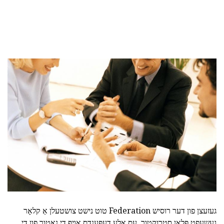
געזעצן פון דער רוסיש Federation טוט נישט צושטעלן אַ קלאָר
געשעפט פּלאַן סטרוקטור. עס אַלע דעפּענדס אויף די נאַטור פון די