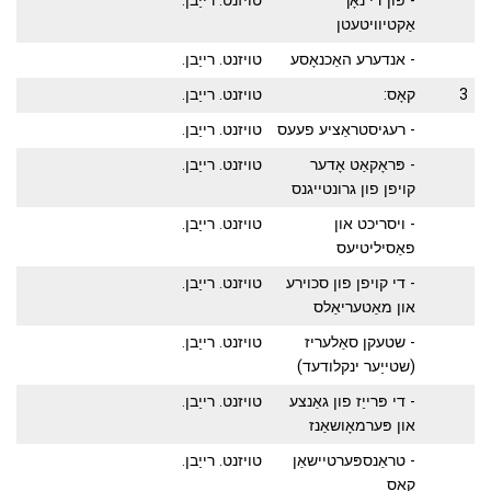
- פון די נאָך
טויזנט. רייַבן.
אַקטיוויטעטן
- אנדערע האַכנאָסע
טויזנט. רייַבן.
3
קאָס:
טויזנט. רייַבן.
- רעגיסטראַציע פעעס
טויזנט. רייַבן.
- פּראָקאַט אָדער
טויזנט. רייַבן.
קויפן פון גרונטייגנס
- ויסריכט און
טויזנט. רייַבן.
פאַסיליטיעס
- די קויפן פון סכוירע
טויזנט. רייַבן.
און מאַטעריאַלס
- שטעקן סאַלעריז
טויזנט. רייַבן.
(שטייַער ינקלודעד)
- די פּרייַז פון גאַנצע
טויזנט. רייַבן.
און פּערמאָושאַנז
- טראַנספּערטיישאַן
טויזנט. רייַבן.
קאָס