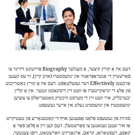
דעם איז אַ קורץ קיצער, אַ מעגלעך Biography פּרויעקט דיזיינד צו
פֿאַרשטיין די אַנטראַפּראַנור און ינוועסטערז (אויב קיין), ווי עס קענען
אַרבעטן Effectively דער געזעלשאַפֿט. דעם איז אַ קורץ באַשרייַבונג
פון אַלע די ינדאַקייטערז אַז וועט זיין דיסקאַסט ונטער. אין אַ קליין
יבערבליק, איר וועט זיין די מערסט וויכטיק מאַטעריאַלס צו צוציען
ינוועסטערז אין ינוועסטינג געלט אין אייער געשעפט.
סוגיות פון געשעפט פּלאַנז אָפענגען אויף די קאַטעגאָריע פון טעטיקייט
אַז איר זענען געגאנגען צו פאָרשטעלן. דעם קען זיין אַ פּלאַן פֿאַר אַ
קאַפע, רעסטאָראַן, קראָם, אָרגאַנייזינג וואַרשטאַט, רופן-צענטער,