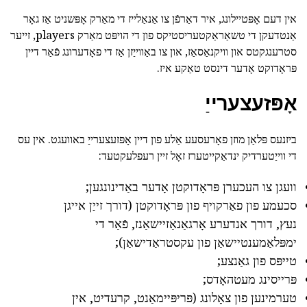
אין דעם אָפּטיילונג, איר דאַרפֿן צו אַנאַלייז די מאַרק אָפּשניט אַז גאָר
אַנטדעקן די טשאַראַקטעריסטיקס פון די הויפּט מאַרק players, זייער
סטרענגקטס און וויקנאַסאַז, און צו באַווייַזן אַז די פאָדערונג פֿאַר דיין
פּראָדוקט אָדער דינסט טאַקע איז.
אָפּזעצערייַ
ביזנעס פּלאַן מוזן פאָרעסעע אַלע פון דיין אָפּזעצערייַ באוועגט. אין עס
די ווייַטערדיק ינדאַקייטערז זאָל זיין רעפלעקטעד:
וועגן צו העכערן פּראָדוקטן אָדער באַדינונגען;
סכעמע פון פאַרקויף פון פּראָדוקטן (דורך זייַן אייגן
נעץ, דורך אנדערע אָרגאַנאַזיישאַנז, פֿאַר די
ימפּלאַמענטיישאַן פון עקסטראַדישאַן);
טייפּס פון גאַנצע;
פּרייסינג מעטהאָדס;
טערמינען פון צאָלונג (פּריפּיימאַנט, קרעדיט, אין