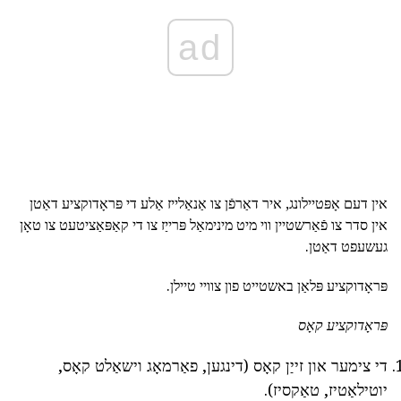
ad
אין דעם אָפּטיילונג, איר דאַרפֿן צו אַנאַלייז אַלע די פּראָדוקציע דאַטן
אין סדר צו פֿאַרשטיין ווי מיט מינימאַל פּרייַז צו די קאַפּאַציטעט צו טאָן
געשעפט דאַטן.
פּראָדוקציע פּלאַן באשטייט פון צוויי טיילן.
פּראָדוקציע קאָס
די צימער און זייַן קאָס (דינגען, פאַרמאָג וישאַלט קאָס,
יוטילאַטיז, טאַקסיז).