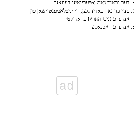
דער גראַנד גאַנץ אַפּערייטינג רעוואַנוז.
טנייַ פון נאָך באַדינונגען, די ימפּלאַמענטיישאַן פון
אנדערע (ניט-האַרץ) פּראָדוקטן.
אנדערע האַכנאָסע.
ad