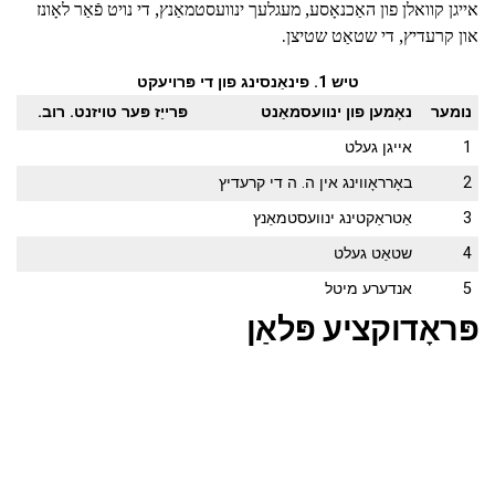
אייגן קוואלן פון האַכנאָסע, מעגלעך ינוועסטמאַנץ, די נויט פֿאַר לאָונז
און קרעדיץ, די שטאַט שטיצן.
טיש 1. פינאַנסינג פון די פּרויעקט
נומער
נאָמען פון ינוועסמאַנט
פּרייַז פּער טויזנט. רוב.
1
אייגן געלט
2
באָרראָווינג אין ה. ה די קרעדיץ
3
אַטראַקטינג ינוועסטמאַנץ
4
שטאַט געלט
5
אנדערע מיטל
פּראָדוקציע פּלאַן