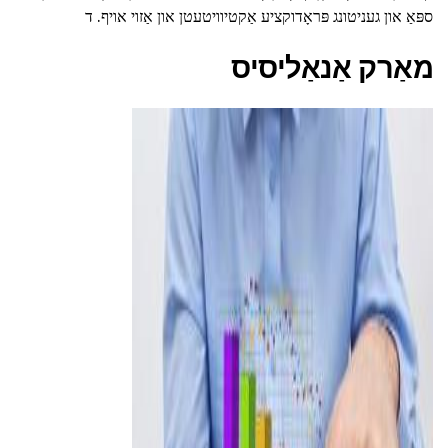
ספּאַ און געניטונג פּראָדוקציע אַקטיוויטעטן און אַזוי אויף. ד
מאַרק אַנאַליסיס