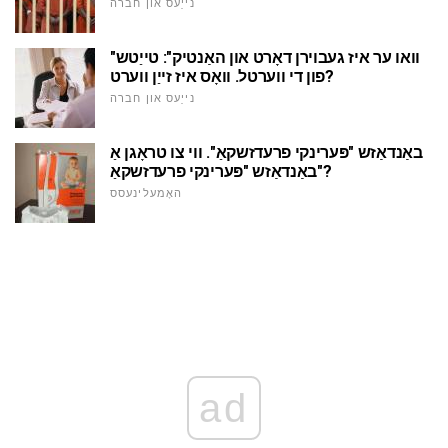
נייַעס און חברה
"וואו ער איז געבוירן דאָרט און האַנטיק": טייַטש
פון די ווערטל. וואָס איז זייַן ווערט?
נייַעס און חברה
באַנדאַזש "פּערינקי פרעדזשקאַ". ווי צו טראָגן אַ
באַנדאַזש "פּערינקי פרעדזשקאַ"?
האָמעלינעסס
ad