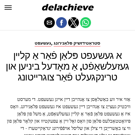
,
סטראַטידזשיק פּלאַנירונג
געשעפט
א געשעפט פּלאַן פֿאַר אַ קליין
געזעלשאַפֿט, אַ מאָדעל ביניען און
טרינקגעלט פֿאַר צוגרייטונג
אַזוי איר ווע באַשלאָסן צו אָנהייבן דיין אייגן געשעפט. די מערסט
וויכטיק געצייַג צו אָנהייבן דיין געשעפט איז געשעפט פּלאַנירונג. וואָס
איז אַ געשעפט פּלאַן פֿאַר אַ קליין געזעלשאַפֿט, אַ משל פון פּלאַן
פּיוואָטטאַבלעס פּלאַן פון וואָס זאָל זיין אַ עפעקטיוו און קלאָר פּלאַן פון
ווי צו באַשרייַבן די צילן און שליסל אויפֿפֿירונג ינדאַקייטערז - די