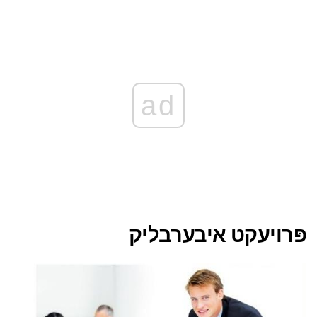
ad
פּרויעקט איבערבליק