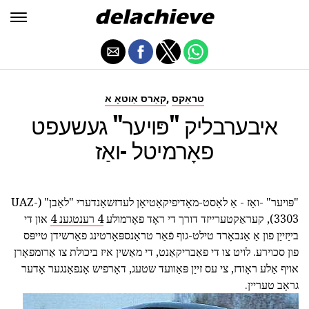
,
טראַקס
קאַרס אַוטאָ א
איבערבליק "פּויער" געשעפט
פאָרמיטל -ואַז
"פּויער" -ואַז - אַ לאַסט-מאָדיפיקאַטיאָן לעדזשאַנדערי "לאַבן" (UAZ-
3303), קעראַקטערייזד דורך די ראָד פאָרמולע
4 רענטגענ 4
און די
בייַזייַן פון אַ אַנבאָרד טילט-גוף פֿאַר טראַנספּאָרטינג פאַרשידן טייפּס
פון סכוירע. לויט צו די פאַבריקאַנט, די מאַשין איז ביכולת צו אַרומפאָרן
אויף אַלע ראָודז, צי עס זייַן פּאַוועד שטעג, דאָרפיש אָנפאַנגער אָדער
גראָב טעריין.