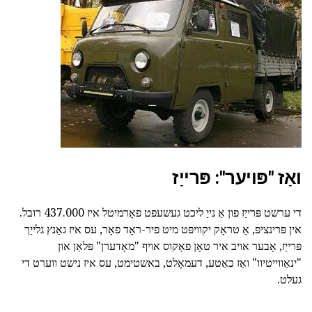
ואַז "פּויער": פּרייַז
די ערשט פּרייַז פון אַ נייַ ליכט געשעפט פאָרמיטל איז 437.000 רובל.
אין פּרינציפּ, אַ טראָק יקוויפּט מיט פיר-ראָד פאָר, עס איז גאַנץ גלייַך
פּרייַז, אָבער אויב איר טאָן פאָקוס אויף "מאָדערן" פּלאַן און
"ינאַווייטיוו" ואַז כאַטע, דעמאָלט, באשטימט, עס איז נישט ווערט די
געלט.