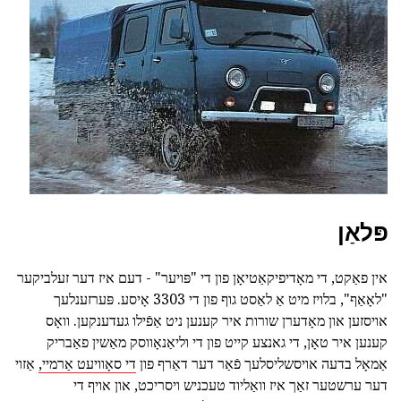
פּלאַן
אין פאַקט, די מאָדיפיקאַטיאָן פון די "פּויער" - דעם איז דער זעלביקער
"לאָאַף", בלויז מיט אַ לאַסט גוף פון די 3303 אָיסע. פּערזענלעך
אויסזען און מאָדערן שורות איר קענען ניט אַפֿילו געדענקען. וואָס
קענען איר טאָן, די גאנצע קייט פון די וליאַנאָווסק מאַשין פאַבריק
אַמאָל בדעה אויסשליסלעך פֿאַר דער דאַרף פון
די סאָוויעט אַרמיי,
אַזוי
דער ערשטער זאַך איז וואַליוד טעכניש ויסריכט, און אויף די