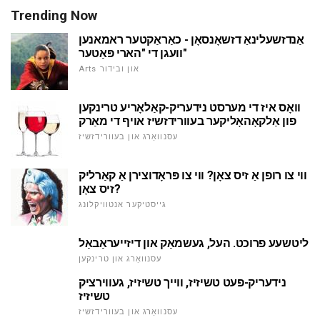
Trending Now
אַנדזשעלינאַ דזשאָנסאָן - כאַראַקטער ראמאנען
וועגן די "הארי פּאַטער"
Arts און ובידור
וואָס איז די מערסט נידעריק-קאַלאָריע טרינקען
פון אַלקאָהאָליקער בעוורידזשיז אויף די מאַרק
עסנוואַרג און בעוורידזשיז
ווי צו רופן אַ זיס צאָן? ווי צו פּראָדוצירן אַ קאַרליק
זיס צאָן?
גייסטיקער אנטוויקלונג
ליטשעע פרוכט. העל, געשמאַק און דיזייעראַבאַל
עסנוואַרג און טרינקען
נידעריק-פעט טשיזיז, ווייך טשיזיז, געווירציק
טשיזיז
עסנוואַרג און בעוורידזשיז