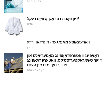
פאָרמירונג
פון וואָס צו טראָגן אַ ווייַס רעקל?
שניט
וואַרעהאָוסע מאַנאַגער - דוטיז און רייץ
געזעץ
ראָאָפינג וואַטערפּראָאָפינג מאַטעריאַלס און
זייער טשאַראַקטעריסטיקס. וואַטערפּראָאָפינג
פון די דאַך מיט זיין הענט
האָמעלינעסס