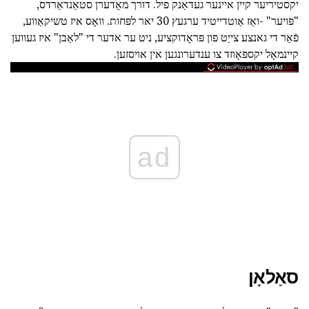
יקסטיריער קיין איינער געדאַנק פיל. דורך מאָדערן סטאַנדאַרדס,
"פּויער" -ואַז אַוטדייטיד ערגעץ 30 יאר לפּחות. וואָס איז טשיקאַווע,
פֿאַר די גאנצע צייַט פון פּראָדוקציע, ניט ער אדער די "לאַבן" איז געווען
קיינמאָל יקספּאָוזד צו ענדערונגען אין אויסזען.
ad
סאַלאָן