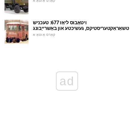
קאַרס אַוטאָ א
ויטאָבוס ליאַז 677: טעכניש
טשאַראַקטעריסטיקס, געשיכטע און באַשרייַבונג
קאַרס אַוטאָ א
ad