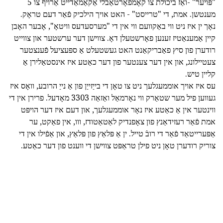
"פּויער" -ואַז ביכולת צו קאָמפאָרטאַבלי אַקאַמאַדייט אַרויף צו 5
מענטשן. אמת, די "טרייסט" - האט אויך הילכיק פֿאַר דעם טראָק.
נאָך ין איז ניט ווי באַקוועם ווי אין די "מערסעדעס וויטאָ", אָבער האָבן
קיין אַמענאַטיז זענען פאָרשטעלן דאָ. צווישן דער ערשטער און צווייט
רודערן פון סיץ פאַבריקאַנט האט געשטעלט אַ ספּעציעל פֿענצטער
צעטיילונג, און אין דער צענטער פון דער כאַטע איז אינסטאַלירן אַ
קליין טיש.
עס איז אויך אוממעגלעך ניט צו טאָן די בייַזייַן פון אַ נייַ הרובע, וואָס איז
געווען פיל מער שטאַרק ווי נאָרמאַל ואַזאַה 3303 מאָדעל. פרירן אין די
ווינטער אין אַ כאַטע איז נאָר אוממעגלעך, און דעם איז דער הויפּט
אמת פֿאַר רעזידאַנץ פון צאָפנדיק לאַטאַטודז, ווו, אין פאַקט, ער
אַפּערייטאַד פֿאַר די רובֿ טייל. ין אַ פּלאַץ פון פּלאַץ, און אַפֿילו אין די
צוריק רודערן טאָן ניט פילן טראַפּט צווישן די ווענט פון דער כאַטע.