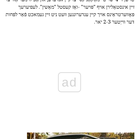
זיין אינסטאַלירן אויף "פּויער" -ואַז קעסטל "מאַשין". לעפיערעך
פּאָווערטראַינס אויך קיין ענדערונגען וועט ניט זיין געמאכט פֿאַר לפּחות
דער ווייַטער 2-3 יאר.
ad