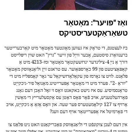
ואַז "פּויער": מאָטאָר
טשאַראַקטעריסטיקס
ביז לעצטנס, די טראָק איז געווען מאָונטעד מאָטאָר מיט קאַרבערייטער
ברענוואַרג סיסטעם, אָבער ווייַל פון זייער "גרין" האט שוין ריפּלייסט
דורך אַ נייַ 4-צילינדער ינדזשעקטאָר מאָטאָר ומז-4213 מיט אַ
קאַפּאַציטעט פון 99 כאָרספּאַוער. עס טראגט זייַן וליאַנאָווסק מאָטאָר
פּלאַנט. לויט צו נאָרמז פון עקאַלאַדזשיקאַל ער גאָר קאַמפּלייז מיט די
"יוראַ -2". פּערד מיט די מאָטאָר אַפּערייטינג מאַנואַל פיר-גיכקייַט
טראַנסמיסיע. עס איז נישט באקאנט וואָס זי זאָל האָבן דעם גאַנג
פאַרהעלטעניש, אויב פֿאַר פּאַס דאַטן עס אַקסעלערייץ די מאַשין
אַרויף צו 127 קילאָמעטערס פּער שעה. און וואָס אַזאַ אַ גיכקייַט, אויב
די פאָרמיטל איז אַפּערייטאַד אויף דעם וועג?
אין דעם לעבן צוקונפֿט די וליאַנאָווסק פאַבריקאַנט האט ניט פּלאַנז צו
טוישן די 4-שריט "מאַקאַניקס" צו קיין אנדערע, און אַפֿילו מער אַזוי צו