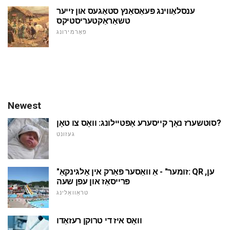
ענסלאַווינג פּעאַסאַנץ סטאַגעס און זייער
טשאַראַקטעריסטיקס
פאָרמירונג
Newest
סוטשערז נאָך קייסערע אָפּטיילונג: וואָס צו טאָן?
געזונט
"זומער" - אַ וואַסער פּאַרק אין אָלגינקאַ: QR ען,
פּרייסאַז און עפן שעה
טראַוואַלינג
וואָס איז די טרוקן רעזאַדו