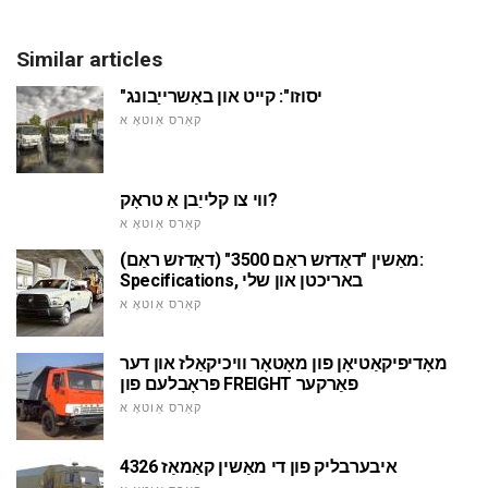
Similar articles
"יסוזו": קייט און באַשרייַבונג
קאַרס אַוטאָ א
ווי צו קלייַבן אַ טראָק?
קאַרס אַוטאָ א
מאַשין "דאַדזש ראַם 3500" (דאַדזש ראַם):
Specifications, באריכטן און שלי
קאַרס אַוטאָ א
מאָדיפיקאַטיאָן פון מאָטאָר וויכיקאַלז און דער
פּראָבלעם פון FREIGHT פאַרקער
קאַרס אַוטאָ א
איבערבליק פון די מאַשין קאַמאַז 4326