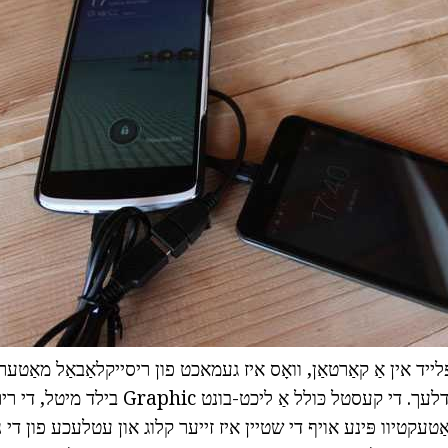
Smar סאַפּלייד אין אַ קאַרטאַן, וואָס איז געמאכט פון ריסייקלאַבאַל מאַטער
ינווייראַנמענאַל פרייַנדלעך. די קעסטל כּולל אַ ל
אַטעקטיוו פּינע אויף די שטיין איז זייער קלוג און עטלעכע פון די ני