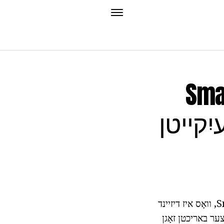
ולסאַר":
יִקייטן
לעצטע יאָר, די פירמע עקספּלייַ באַקענענ די וועלט צו זייַן נייַ בודזשעט Smartphone, וואָס איז דיזיינד
צער באריכטן זאָגן