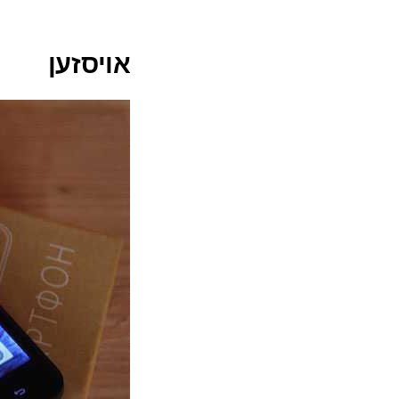
אויסזען