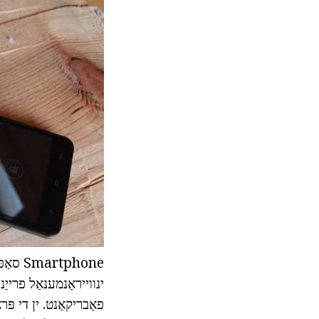
tphone
פאַבריקאַנט. ין די פּר