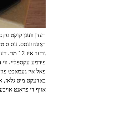
רעדן וועגן קוקט עקספּ
ראָוגהנעסס. עס ס טאַק
פאַל איז געמאכט פון פ
באדעקט מיט גלאז, אַ צו
אויף די פראָנט אויבע