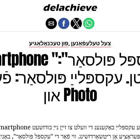
צעל טעלעפֿאָנען
פון טעכנאָלאָגיע
,
Smartphone "עקספּל פּ
 עקספּלייַ פּולסאַר: פֿע
און Photo
ּעראַציע אָן ריטשאַרדזשינג. ווי פֿאַר די "עקספּל פּולסאַר", באַני