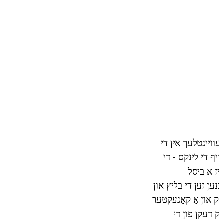
וויינטלעך אין די
ויף די לינקס - די
 אַ ביסל
ען זען די בליץ און
ק און אַ קאַנעקטער
ק דעקן פון די