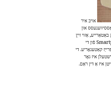
אויב איר
אַססיווענעסס און
אַרייע, אַזוי זייַן
גרעב איז 12 מם. דער פּלאַן ריזעמבאַלז די פֿריִערדיקע מאָדעל פון בודזשעט Smartphones פֿון די
ן קאַמפּערד צו אנדערע Smartphones אין דעם פּרייַז קאַטעגאָריע. די
רשטעלן איז גאָר
טן איז אַ דין ראַם.