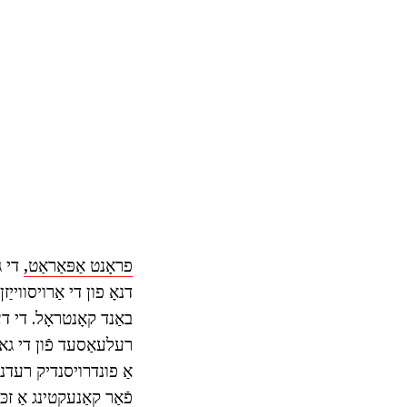
פראָנט אַפּאַראַט,
די ג
דנאָ פון די אַרויסוויי
באַנד קאָנטראָל. די 
רעלעאַסעד פֿון די גא
אַ פונדרויסנדיק רעדנ
פֿאַר קאַנעקטינג אַ זכ