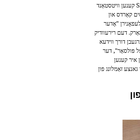
זייער ברייט קאָמוניקאַציע און מולטימעדיאַ קייפּאַבילאַטיז פון מיטל. די Smartphone קענען וויטסטאַנד
סים קאַרדס און
עפאָנירן "אָדער
ז (4500-6000 רובל) אין די דינער מאַרק. דעם רירעוודיק
ַס קענען יבערגעבן דורך ווידעא
ץ פון דיין לעבן. קאָנסידערינג די Smartphone "עקספּל פּולסאַר", דער
, און אויב איר ווילן איר קענען
 גאנצע זאַמלונג פון
ון