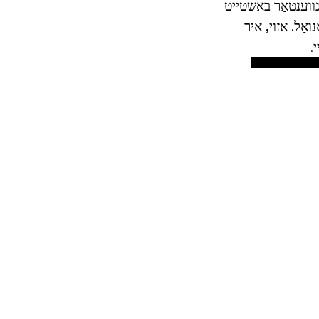
ינווענטאַר באשטייט
ואַל. אזוי, איר
.