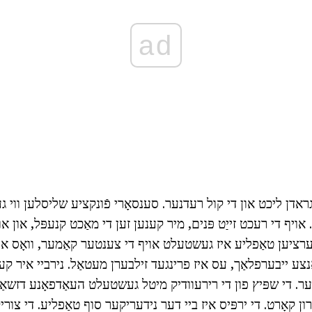
ad
ראדן ליכט און די קול רעדנער. סענסאָרי פֿונקציע שליסלען ווי גע
ַזן. אויף די רעכט זייַט פּנים, מיר קענען זען די מאַכט קנעפּל, און א
דערציען טאַפליע איז געשטעלט אויף די צענטער קאַמער, וואָס איז
נצע ייבערפלאַך, עס איז פרינגעד זילבערן מעטאַל. נירביי איר קענ
ער. די שפּיץ פון די רירעוודיק מיטל געשטעלט העאַדפאָנע דזשאַ
ּרון קאָרט. די ירפּיס איז ביי דער נידעריקער סוף טאַפליע. די צורי