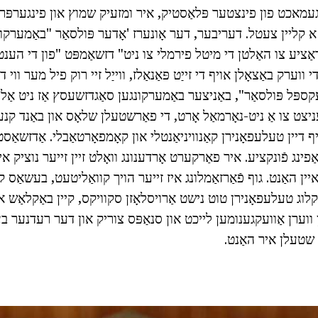
Smart איז געמאכט פון פינצטער פּלאַסטיק, איר ומזעיק שמוץ און פינגערפּ
 א קליין צעטל. דעריבער, דער אָונערז 'אָדער פּולסאַר "באַמערקונג
ַציע צו האַלטן די מיטל פירמלי צו ניט" דזשאַמפּט "פון די הענט.
ווערק באַצאָלן אויף די זייַט פּאַנאַלז, ווייַל זיי רוק פיל מער ווי ד
עקספּל פּולסאַר", באַניצער באַמערקונגען סאַגדזשעסץ אַז ניט אַ
יצט צו אַ ניט-נאָרמאַל אָרט, די פאַרשטעלן שלאָס און באַנד קנע
ף דיין טעלעפאָנירן קאַנוויניאַנטלי און קאָמפאָרטאַבלי. אַדזשאַס
פינג פֿונקציע. איר פאַרקערט אָרדענונג וואָלט זיין זייער נוציק אי
יין האַנט. גוף פֿאַרזאַמלונג איז זייער הויך קוואַליטעט, בעשאַס 
קלוג טעלעפאָנירן טוט נישט אַרויסלאָזן סקוויקס, קיין באַקלאַש או
וערן אַוועקגענומען לייכט און סנאַפּס צוריק און דער רעדנער ב
י שטעלן איר האַנט.