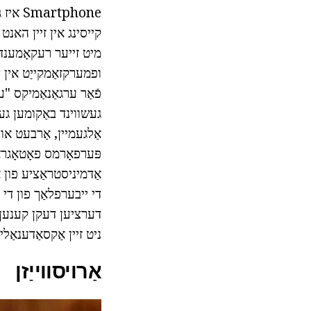
phone
קייסינג אין זיין האנט
מיט זייער רעקאָמענדא
ופמערקזאַמקייַט אין די 
פֿאַר ערגאַנאַמיקס "
געשווינד באַקומען גענ
אַלגעמיין, אַרבעט אוי
פּערפאָרמס פאָטאָגראַ
אַדמיניסטראַציע פון א
די ייבערפלאַך פון די 
דערציען דעקן קענען ו
ניט זיין אַקסאַדענאַל
אַרויסווייַזן