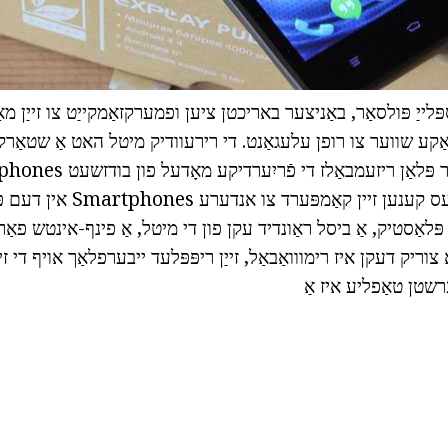
לייַ פּולסאַר, באַניצער באריכטן ציען ופמערקזאַמקייַט צו זייַן מ
ע שווער צו רופן עלעגאַנט. די רירעוודיק מיטל האט אַ שטאַרק באַט
פירמע עקספּלייַ, ווי עס קענען זיי
ּלאַסטיק, אַ ביסל ראַונדיד עקן פון די מיטל, אַ פינף-אינטש פאַ
ריק דעקן איז רימווואַבאַל, זייַן ריפּפּלעד ייבערפלאַך אויף די זיי
רשטן טאַפליע איז אַ