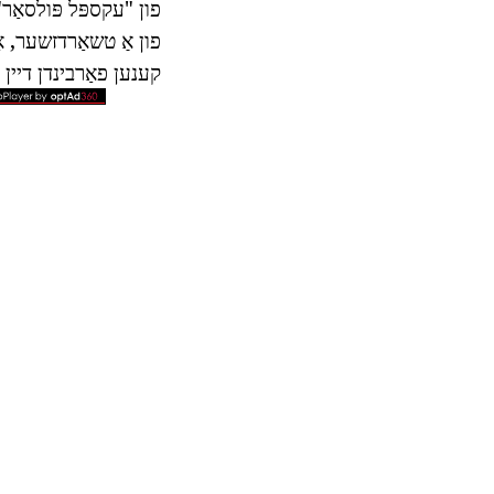
פון "עקספּל פּולסאַר
פון אַ טשאַרדזשער, אַ
קענען פאַרבינדן דיין 