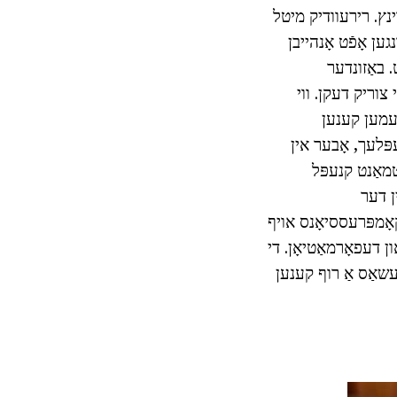
רינץ. רירעוודיק מיטל
ען אָפֿט אָנהייבן
 באַזונדער
י צוריק דעקן. ווי
לעמען קענען
פּלעך, אָבער אין
טמאַנט קנעפּל
ן דער
קאָמפּרעססיאָנס אויף
ן דעפאָרמאַטיאָן. די
עשאַס אַ רוף קענען