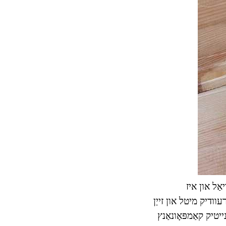
יאַל און איז
יכט-בונט Graphic בילד מיטל, די רירעוודיק מיטל און זייַן
יטיק קאַמפּאָונאַנץ