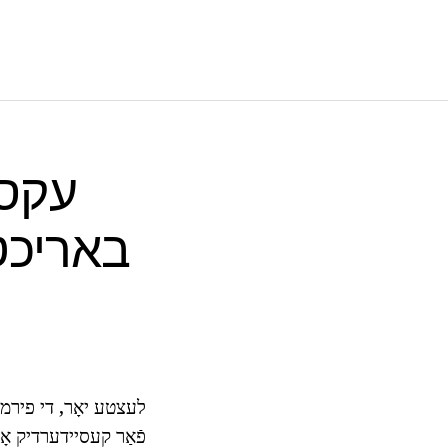
באריכטן.
פֿאַר קעסיידערדיק אָפ