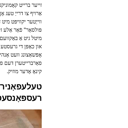
אַרויף צו דרייַ טעג א
ווייַטער יקוויפּט מי
פאַרברייטערן דעם פייי
קינאָ אָדער מוזיק.
טעלעפאָנירן 
רעספּאָנסעס