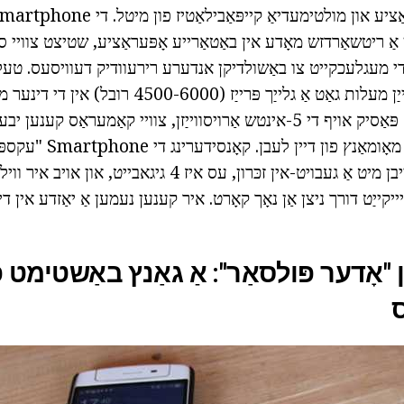
ָן אַ ריטשאַרדזש מאָדע אין באַטאַרייע אָפּעראַציע, שטיצט צוויי 
ט די מעגלעכקייט צו באַשולדיקן אנדערע רירעוודיק דעוויסעס. טעל
פּולסאַר" פֿאַר אַלע זייַן מעלות גאַט אַ גלייַך פּרייַ
מיטל גיט אַ באַקוועם פּאַסיק אויף די 5-אינטש אַרויסווייַזן, צוויי קאַמערא
און כאַפּן די גרעסטע מאָומאַנ
אָפּשאַצונג וועט אָנהייבן מיט אַ געבויט-אין זכּרון, עס איז 4 גיגאבייט
קייַט דורך ניצן אַן נאָך קאָרט. איר קענען נעמען אַ יאַזדע אין די
"אָדער פּולסאַר": אַ גאַנץ באַשטימט פ