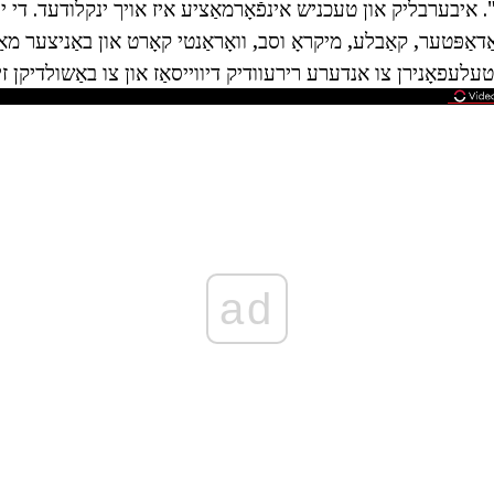
". איבערבליק און טעכניש אינפֿאָרמאַציע איז אויך ינקלודעד. די 
דאַפּטער, קאַבלע, מיקראָ וסב, וואָראַנטי קאָרט און באַניצער מאַנ
טעלעפאָנירן צו אנדערע רירעוודיק דיווייסאַז און צו באַשולדיקן זיי
ad