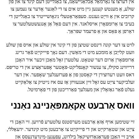
אין דערצו צו נאָרמאַל אַבלאַגיישאַנז, צו באַגלייטן דעם קינד צו און פון
שולע, אַ מענטש קענען גיין מיט אים צו די לאַגער אָדער צו נעמען צו
קרובים אין אַ ווייַט געגנט. סעפּאַראַטעלי ניגאָושיייטיד צו באַגלייטן די
בעיבי צו אַרומפאָרן אויסלאנד. אין דעם פאַל אַן אָנגעשטעלטער צו
דאַרפן אַ פּאַס און אַ פרעמד שפּראַך.
לויט צו דער קונה דינסט שטיצן פון די קינד אין שולע און אויס פון שולע
וועט קלייַבן אַ מומכע מיט די מאַשין. דעם נאָך פיייקייַט פֿאַר גרינג
אַרומפאָרן אַרום דער שטאָט. עלטערן זאָל מאַכן זיכער איר האָבן
דרייווינג סקילז, צו ענשור קאָנפליקט-פּאָטער אָפּעראַציע אין די טריפּס.
דאס וועט רעדוצירן די קאָסטן פון אַ פּערזענלעך שאָפער. אין דער
זעלביקער צייַט עס זאָל זיין אנגעוויזן אַז עס איז נייטיק צו אַלאַקייט
געלט פֿאַר גאַזאָלין און מעגלעך פאַרריכטן פון די פאָרמיטל.
וואס אַרבעט אַקאַמפּאַניינג נאַנני
זיי שטימען אויף אַזאַ אַרבעט מערסטנס עלטערע פֿרויען. זיי האָבן די
צייַט און שטאַרקייַט און די פיייקייַט צו אַרבעטן מיט קינדער. ידעאַללי,
אויב זיי האָבן פּעדאַגאַדזשיקאַל בילדונג, עפענען-מינדעדנעסס און