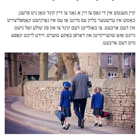
קיין מענטש אין די גאַס צו זיין אַ נאַני צו דיין קינד טאָן ניט פרעגן.
כאָטש אין ערשטער בליק עס מיינט אַז עס איז גאָרנישט קאָמפּליצירט
אין דעם אַרבעט. צו באַגלייטן דעם קינד צו און פון שולע זאָל נישט
גרונט אַזאַ שוועריקייטן און דאַרפן באָקע טוערס. זיידע לייכט קאָפּע
מיט דעם אַרבעט.