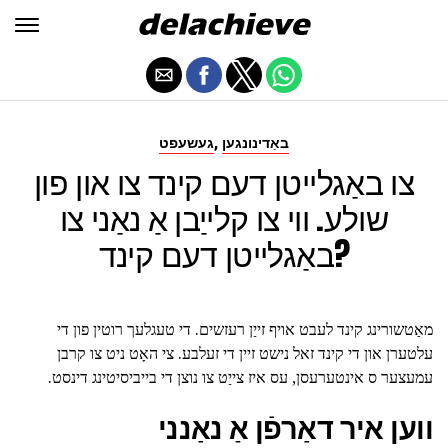
,
באַדינונגען
געשעפט
צו באַגלייטן דעם קינד צו און פון
שולע. ווי צו קלייַבן אַ נאַני צו
באַגלייטן דעם קינד?
מאַטשורינג קינד לעבט אויף זייַן רעזשים. די טעגלעך רוטין פון די
עלטערן און די קינד זאל נישט זיין די זעלבע. צי האָט ניט צו קרבן
עמעצער ס אינטערעסן, עס איז צייַט צו נוצן די בייביסיטינג דינסט.
ווען איר דאַרפֿן אַ נאַנני