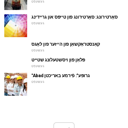
געשעפט
סאָרטירונג: סאָרטירונג פון טייפּס און גריידינג
געשעפט
קאַנסטראַקשאַן פון הייזער פון לאָגס
געשעפט
פּלאַן פון ויסשטעלונג שטייט
געשעפט
"Abad גרופּע": פֿירמע באריכטן
געשעפט