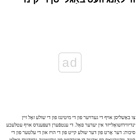
ad
צו באַשליסן אויף די געדויער פון די מיטינגז פון די שולע זאָל זיין
ינדיווידזשואַלייזד אין יעדער פאַל. די ענטפֿערן דעפּענדס אויף עטלעכע
סיבות: דער אָרט פון דער שולע קייט פון די הויז און די עלטער פון די
קינד. ווהערעאַס ביז אַהער די מערהייַט פון ערשטער-גריידערז וואָלט