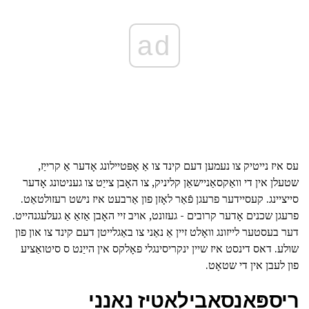
ad
עס איז נייטיק צו נעמען דעם קינד צו אַ אָפּטיילונג אָדער אַ קרייַז,
שטעלן אין די וואַקסאַניישאַן קליניק, צו האָבן צייַט צו געניטונג אָדער
סייציינג. קעסיידער פרעגן פֿאַר לאָזן פון אַרבעט איז נישט רעזולטאַט.
פרעגן שכנים אָדער קרובים - געזונט, אויב זיי האָבן אַזאַ אַ געלעגנהייט.
דער בעסטער לייזונג וואָלט זיין אַ נאַני צו באַגלייטן דעם קינד צו און פון
שולע. דאס דינסט איז שיין ינקריסינגלי פאָלקס אין הייַנט ס סיטואַציע
פון לעבן אין די שטאָט.
ריספּאַנסאַבילאַטיז נאַנני