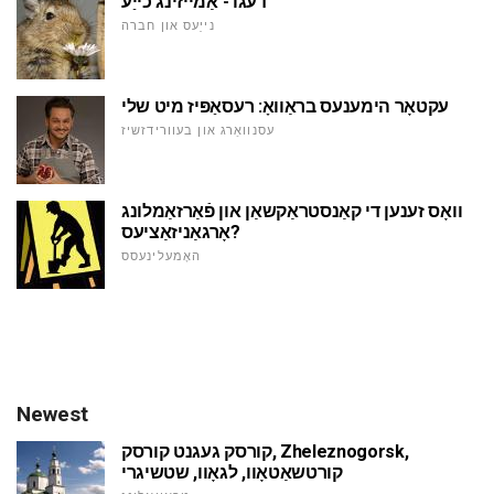
דעגו - אַמייזינג כייַע
נייַעס און חברה
עקטאָר הימענעס בראַוואָ: רעסאַפּיז מיט שלי
עסנוואַרג און בעוורידזשיז
וואָס זענען די קאַנסטראַקשאַן און פֿאַרזאַמלונג
אָרגאַניזאַציעס?
האָמעלינעסס
Newest
קורסק געגנט קורסק, Zheleznogorsk,
קורטשאַטאָוו, לגאָוו, שטשיגרי