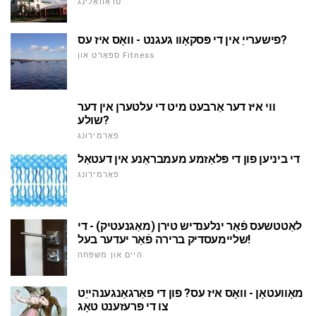
טראַוואַלינג
פישערייַ אין די פּסקאָוו געגנט - וואָס איז עס?
ספּאָרט און Fitness
ווי איז דער אַרבעט מיט די עלטערן אין דער
שולע?
פאָרמירונג
די ביניען פון די פּלאַזמע מעמבראַנע אין דעטאַל
פאָרמירונג
לאַטטשעס פֿאַר ינלענדיש טירן (מאַגנעטיק) - די
שליימעסדיק ברירה פֿאַר יעדער בעל!
היים און משפּחה
מאָוועטאָן - וואָס איז עס? פון די פאַרגאַנגענהייַט
צו די פּרעזענט טאָג