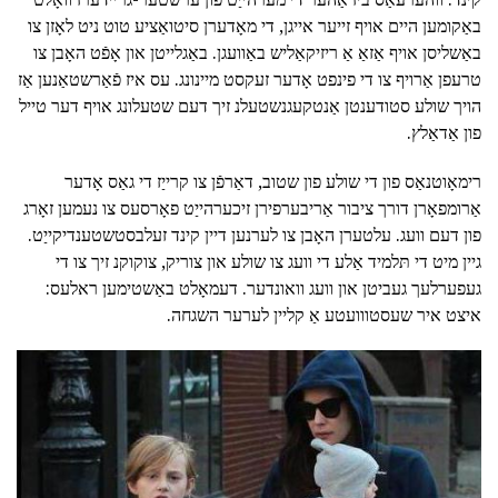
באַקומען היים אויף זייער אייגן, די מאָדערן סיטואַציע טוט ניט לאָזן צו
באַשליסן אויף אַזאַ אַ ריזיקאַליש באַוועגן. באַגלייטן און אָפֿט האָבן צו
טרעפן אַרויף צו די פינפט אָדער זעקסט מיינונג. עס איז פֿאַרשטאַנען אַז
הויך שולע סטודענטן אַנטקעגנשטעלנ זיך דעם שטעלונג אויף דער טייל
פון אַדאַלץ.
רימאָוטנאַס פון די שולע פון שטוב, דאַרפֿן צו קרייַז די גאַס אָדער
אַרומפאָרן דורך ציבור אַריבערפירן זיכערהייַט פאָרסעס צו נעמען זאָרג
פון דעם וועג. עלטערן האָבן צו לערנען דיין קינד זעלבסטשטענדיקייַט.
גיין מיט די תּלמיד אַלע די וועג צו שולע און צוריק, צוקוקנ זיך צו די
געפערלעך געביטן און וועג וואונדער. דעמאָלט באַשטימען ראלעס:
איצט איר שעסטווועטע אַ קליין לערער השגחה.