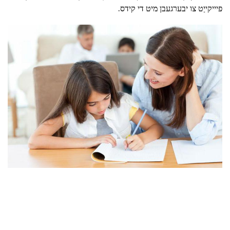
פיייקייַט צו יבערגעבן מיט די קידס.