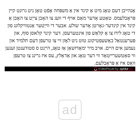
אָנהייבן דעם טאָג מיט אַ קינד אין אַ משפּחה אָפֿט טאָן ניט גרונט קיין
פּראָבלעמס. טאַטע אָדער מאַם אויף די וועג צו האָבן צייַט צו האָבן אַ
קינד אין קינדער-גאָרטן אָדער שולע. אבער די ווייַטער אַנטוויקלונג פון
די טאָג לידז צו אַ קלאַש פון אינטערעסן. דער קינד קלאסן סוף, און
פּערענטאַל באַשעפטיקונג טוט ניט לאָזן זיי צו טרעפן דעם תּלמיד און
נעמען אים היים. אויב מיר ימאַדזשאַן אַז טאָג, הייַנט ס סטודענטן זענען
ווי סאַטשערייטאַד ווי דער טאָג און אַדאַלץ, עס איז גרינג צו טרעפן
וואָס איז אַ פּראָבלעם.
ad