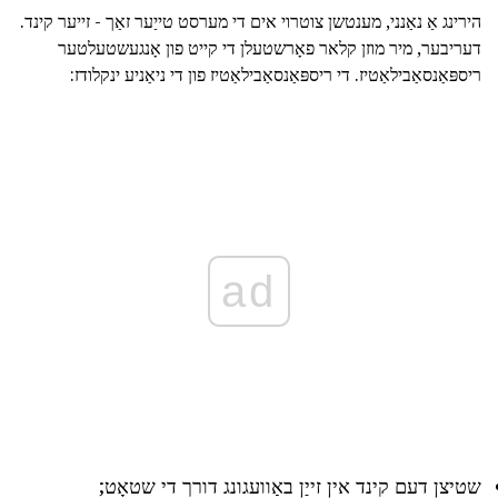
הירינג אַ נאַנני, מענטשן צוטרוי אים די מערסט טייַער זאַך - זייער קינד.
דעריבער, מיר מוזן קלאר פאָרשטעלן די קייט פון אָנגעשטעלטער
ריספּאַנסאַבילאַטיז. די ריספּאַנסאַבילאַטיז פון די ניאַניע ינקלודז:
ad
שטיצן דעם קינד אין זייַן באַוועגונג דורך די שטאָט;