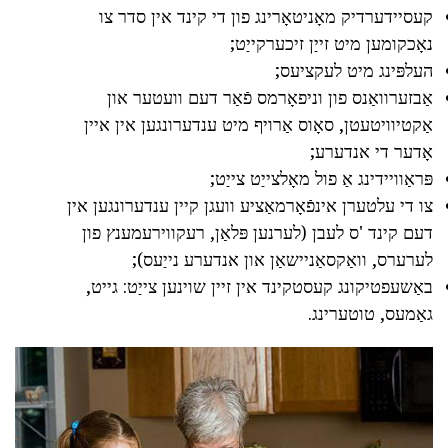
קעסיידערדיק מאָניטאָרינג פון די קינד אין סדר צו
נאָכקומען מיט זייַן זיכערקייַט;
העלפּינג מיט לעקציעס;
אַבזערוואַנס פון וניפאָרמס פֿאַר דעם וועטער און
אַקטיוויטעטן, סאָוס אַרויף מיט ענדערונגען אין איין
אָדער די אנדערע;
פּראַוויידינג אַ פול מאָלצייַט צייַט;
צו די עלטערן אינפֿאָרמאַציע וועגן קיין ענדערונגען אין
דעם קינד 'ס לעבן (לערנען פּלאַן, רעקווירעמענץ פון
לערערס, וואַקסאַניישאַן און אנדערע נייַעס);
באַשעפטיקונג קעסטקינד אין זיין שוינען צייַט: גייט,
גאַמעס, טוטערינג.