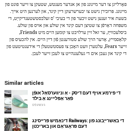
פאָרלייגן צו דער מיינונג פון אן אנדער מענטש, שטעקן צו זייער פונט פון
מיינונג. פּרובירן נישט צו יבערשרעקן דיין קינד, און לערנען היט אייך.
בשעת איר זענען נישט זיכער פון די בעיבי 'ס זעלבסטשטענדיקייַט, די
משפּחה דאַרפֿן צו שטיצן דעם קינד אין שולע און אויס פון שולע.
ביסלעכווייַז, ער זאל זיין ערלויבט צו קומען היים מיט Friends,
קלאַסמייץ, אָדער הויך שולע סטודענטן פֿון דיין היים. אין להכעיס פון
זייער Fears, עלטערן וועט האָבן צו פעסטשטעלן די אידענטיטעט פון
די קינד און געבן אים די געלעגנהייט צו לעבן זייער לעבן.
Similar articles
די פירמע אויף דעם דיסק - אַ וניווערסאַל אופֿן
פֿאַר אַפּלייינג אַ בילד
געשעפט
דינאַמיש פּרייסינג Railways: די באַשרייַבונג פון
דעם פּראָגראַם און באריכטן