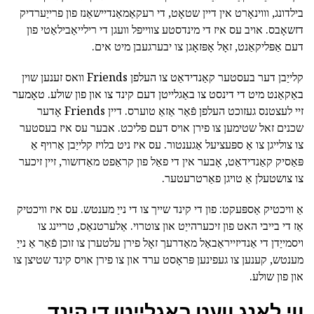
בילדונג, וווינאָרט אין דיין שטאָט, די רעקאַמאַנדיישאַנז פון פרייַערדיק
דזשאָבס. אויב עס איז די מינדסטע צווייפל וועגן די רילייאַבילאַטי פון
דעם אַפּליקאַנט, זאָל אָפּזאָגן צו יבערגעבן מיט אים.
קלייַבן דער בעסטער קאַנדידאַט צו העלפן Friends וואס זענען שוין
באַקאַנט מיט די דינסט צו באַגלייטן דעם קינד צו און פון שולע. טאָמער
זיי לעצטנס געזוכט העלפן פֿאַר אַזאַ טוערס. דיין Friends אָדער
שכנים זאל שטימען צו פירן אויס דעם פליכט. אבער עס איז בעסטער
צו צולייגן צו אַ ספּעציעל אַגענטור. עס איז ניט בלויז קלייַבן אַרויף אַ
פּאַסיק קאַנדידאַט, אָבער אין די פאַל פון קראַפט מאַדזשור, זיין זיכער
צו צושטעלן אַ טויגן פאַרטרעטער.
אַ וויכטיק אַספּעקט: פון די קינד שייך צו די נייַ מענטש. עס איז וויכטיק
אַז די בייבי האט פון זיכערהייַט און צוטרוי. אַלערטנאַס, טריינג צו
ויסמייַדן די אַנדיזייראַבאַל מאַדרעך זאָל פירן עלטערן צו זוכן פֿאַר אַ נייַ
מענטש, קענען צו געפינען פּראָסט ערד און צו פירן אויס קינד שטיצן צו
און פון שולע.
ווי לאַנג וועט באַגלייטן די קינד