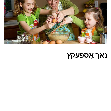
נאָך אַספּעקץ