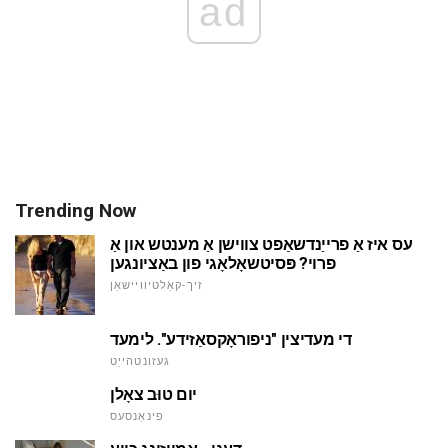
ad
Trending Now
עס איז אַ פרייַנדשאַפט צווישן אַ מענטש און אַ
פרוי? פּסיטשאָלאָגי פון באַציונגען
זיך-קאַלטיוויישאַן
די מעדיצין "ניפוראָקסאַזידע". לימעד
געזונטהייַט
יום טוּב צאָלן
פינאַנסעס