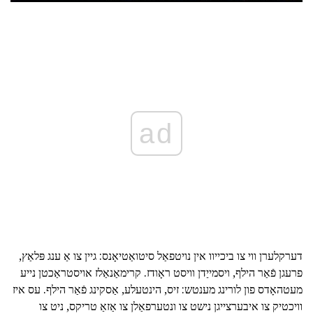
ad
דערקלערן ווי צו ביכייוו אין נויטפאַל סיטואַטיאָנס: גיין צו אַ ענג פּלאַץ,
פרעגן פֿאַר הילף, ויסמייַדן וויסט ראָודז. קרימאַנאַלז אויסטראַכטן נייע
מעטהאָדס פון לורינג מענטש: זיס, הינטעלע, אַסקינג פֿאַר הילף. עס איז
וויכטיק צו איבערצייגן נישט צו ונטערפאַלן צו אַזאַ טריקס, ניט צו