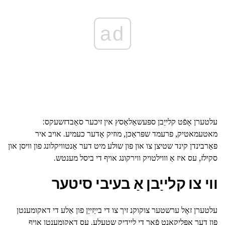
ad
עלטערן אָפֿט קלייַבן ספּעשאַלאַסץ אין זיכער סאַבדזשעקס:
מאטעמאטיק, פרעמד שפּראַכן, מוזיק אָדער כעמיע. אויב איר
פאַרבינדן קינד שטיצן צו און פון שולע מיט דער אַנטוויקלונג פון וויסן און
סקילז, עס איז אַ וווילטויק ווירקונג אויף די ביסל מענטש.
ווי צו קלייַבן אַ בעיבי סיטער
עלטערן זאָל ערשטער צוקוקנ זיך צו די בייַזייַן פון אַלע די דאקומענטן
פון דער אַפּליקאַנט פֿאַר די ליידיק שטעלע. עס דאקומענטן אויף