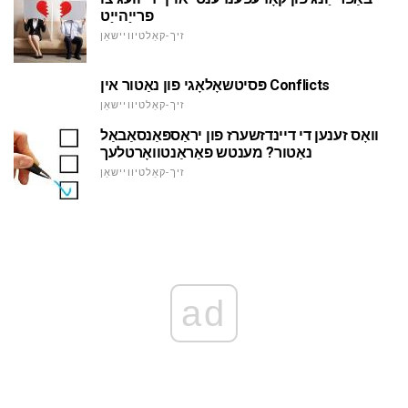
פרייַהייַט
זיך-קאַלטיוויישאַן
פּסיטשאָלאָגי פון נאַטור אין Conflicts
זיך-קאַלטיוויישאַן
וואָס זענען די דיינדזשערז פון יראַספּאַנסאַבאַל
נאַטור? מענטש פאַראַנטוואָרטלעך
זיך-קאַלטיוויישאַן
ad