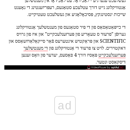
געשלעכט ענערגיע - לאַבידאָו. עס לאַבידאָו אין מענטשלעך
אַנטוויקלונג גייט דורך עטלעכע סטאַגעס, רעפּריזענטינג די נאָענט
שייכות ינסטינגקץ, פּסיכאָלאָגיע און געשלעכט טעטיקייט.
די כייפּאַטאַסאַס פון די פיר סטאַגעס פון מענטשלעך אַנטוויקלונג
גערופֿן "פרעוד ס טעאָריע פון פּערזענלעכקייט" און איז פון גרויס
SCIENTIFIC און פּראַקטיש אינטערעס פֿאַר סייקאַלאַדזשאַסס און
דאקטוירים. לויט צו פרעוד די אַנטוויקלונג פון
די מענטשלעך
פּערזענלעכקייט
פּאַסיז דורך 4 פאַסעס, יעדער פון וואָס זענען
דיסקאַסט ונטער.
ad