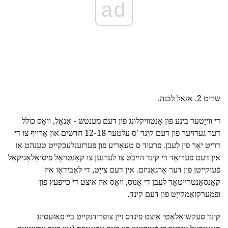
ad
שריט 2. אַנאַל לבֿנה.
די ווייַטער בינע פון אַנטוויקלונג פון דעם מענטש - אַנאַל, וואָס כולל
דער געדויער פון דעם קינד 'ס עלטער 12-18 חדשים און אַרויף צו די
דריט יאָר פון לעבן. פרעוד ס טעאָריע פון פּערזענלעכקייט טענהט אַז
אין דעם פּעריאָד די קינד הייבט צו לערנען צו קאָנטראָל פיסיאָלאָגיקאַל
פֿעיִקייטן פון דער אָרגאַניזם. אין דעם צייַט, די לאַבידאָו איז
קאַנסאַנטרייטאַד לעבן די אַנוס, וואָס איז איצט די כייפעץ פון
ופמערקזאַמקייַט פון דעם קינד.
קינד סעקשואַלאַטי איצט פינדס זייַן צופֿרידנקייט ביי פּאַזעסינג