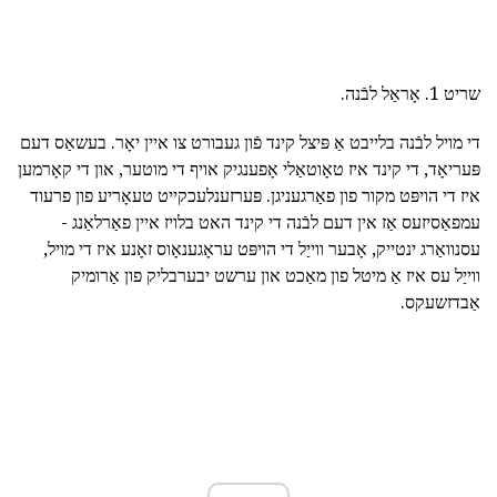
שריט 1. אָראַל לבֿנה.
די מויל לבֿנה בלייבט אַ פּיצל קינד פֿון געבורט צו איין יאָר. בעשאַס דעם
פּעריאָד, די קינד איז טאָוטאַלי אָפענגיק אויף די מוטער, און די קאָרמען
איז די הויפּט מקור פון פאַרגעניגן. פּערזענלעכקייט טעאָריע פון פרעוד
עמפאַסיזעס אַז אין דעם לבֿנה די קינד האט בלויז איין פאַרלאַנג -
עסנוואַרג ינטייק, אָבער ווייַל די הויפּט עראָגענאָוס זאָנע איז די מויל,
ווייַל עס איז אַ מיטל פון מאַכט און ערשט יבערבליק פון אַרומיק
אַבדזשעקס.