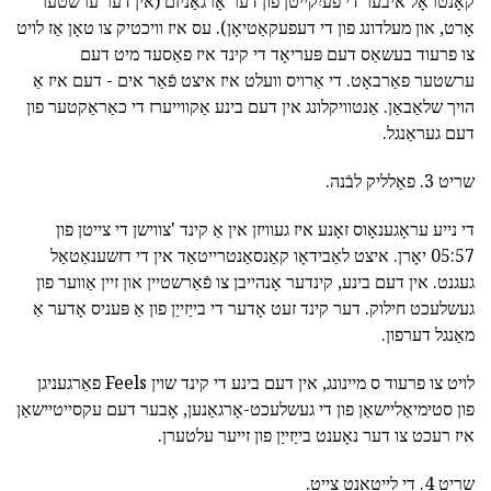
קאָנטראָל איבער די פֿעיִקייטן פון דער אָרגאַניזם (אין דער ערשטער
אָרט, און מעלדונג פון די דעפעקאַטיאָן). עס איז וויכטיק צו טאָן אַז לויט
צו פרעוד בעשאַס דעם פּעריאָד די קינד איז פאַסעד מיט דעם
ערשטער פאַרבאָט. די אַרויס וועלט איז איצט פֿאַר אים - דעם איז אַ
הויך שלאַבאַן. אַנטוויקלונג אין דעם בינע אַקווייערז די כאַראַקטער פון
דעם געראַנגל.
שריט 3. פאַלליק לבֿנה.
די נייע עראָגענאָוס זאָנע איז געוויזן אין אַ קינד 'צווישן די צייטן פון
05:57 יאָרן. איצט לאַבידאָו קאַנסאַנטרייטאַד אין די דזשענאַטאַל
געגנט. אין דעם בינע, קינדער אָנהייבן צו פֿאַרשטיין און זיין אַווער פון
געשלעכט חילוק. דער קינד זעט אָדער די בייַזייַן פון אַ פּעניס אָדער אַ
מאַנגל דערפון.
לויט צו פרעוד ס מיינונג, אין דעם בינע די קינד שוין Feels פאַרגעניגן
פון סטימיאַליישאַן פון די געשלעכט-אָרגאַנען, אָבער דעם עקסייטיישאַן
איז רעכט צו דער נאָענט בייַזייַן פון זייער עלטערן.
שריט 4. די לייטאַנט צייַט.