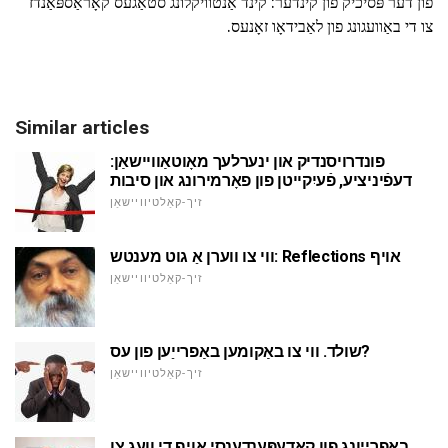
פון דער פּסיכיק פון קינדער: קינד אַנטוויקלונג סטאַגעס קאָראַספּאַנדז
צו די באַוועגונג פון לאַבידאָו זאָנעס.
Similar articles
פונדרויסנדיק און ינערלעך מאָוטאַוויישאַן:
דעפֿיניציע, פֿעיִקייטן פון פאָרמירונג און סיבות
זיך-קאַלטיוויישאַן
ווי צו ווערן אַ גוט מענטש: Reflections אויף
זיך-קאַלטיוויישאַן
שולד. ווי צו באַקומען באַפרייַען פון עס?
זיך-קאַלטיוויישאַן
באַפרייַונג פון קאָדעפּענדענסי אויף די וועג צו