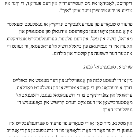
דיקריסט, לאַבידאָו איז ניט קעסיידערדיק אין דעם פּעריאָד, די קינד איז
טריינג צו ידענטיפיצירן זייער אייגן "איך".
פרעוד ס טעאָריע פון פּערזענלעכקייט ינדיקייץ אַז געשלעכט ימפּאַלסיז
אין אַ געגעבן צייַט זענען סאַפּרעסט אידעאלן פון עסטעטיק און
מאראל, בושה און עקל. אין דעם עלטער, פּערזענלעכקייט אַנטוויקלונג
אַקערז אין די געמיינזאַם פון בייאַלאַדזשיקאַל פּראַסעסאַז, ווי געזונט ווי
אונטער דער השפּעה פון קולטור און בילדונג.
שריט 5. סובגעניטאַל לבֿנה.
גיין צו די לעצטע לבֿנה פון אַנטוויקלונג פון דער מענטש איז באגלייט
דורך אַ יבערגאַנג פון די קאַנסאַנטריישאַן פון געשלעכט פאַרלאַנג,
עראַוזאַל און צופֿרידנקייט צו די דזשענאַטאַל געגנט. דזשענאַטאַל
מאַסטערביישאַן אין דעם צייַט ווערט קריטיש אין באַגעגעניש די
געשלעכט דאַרף.
אין מסקנא, מיר טאָן אַז די טעאָריע פון פרעוד ס פּערזענלעכקייט איז
געווען די יקער פֿאַר די פאָרמולאַטיאָן פון די גרונטפֿעסטן פֿון די אָנהייב