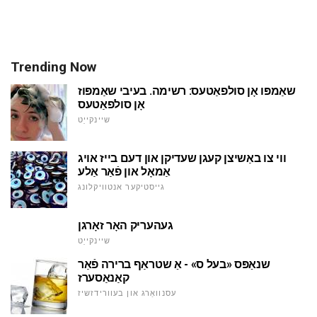
Trending Now
שאַמפּו אָן סולפאַטעס: רשימה. בעיבי שאַמפּוז
אָן סולפאַטעס
שיינקייַט
ווי צו באַשיצן קעגן שעדיקן און דעם בייז אויג
אַמאָל און פֿאַר אַלע
גייסטיקער אנטוויקלונג
געהעריק האָר זאָרגן
שיינקייַט
שנאַפּס «בעל ס» - אַ שטראַף ברירה פֿאַר
קאַנאַסערז
עסנוואַרג און בעוורידזשיז