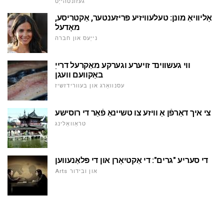
געזונטהייַט
אָליוויאַ מונן: טעלעוויזיע פּריזענטער, אַקטריסע,
מאָדעל
נייַעס און חברה
ווי געשווינד זויערע וגערקע מאַקרעל דרייַ
באַקוועם וועגן
עסנוואַרג און בעוורידזשיז
צי איך דאַרפֿן אַ וויזע צו טשיינאַ פֿאַר די רוסישע
טראַוואַלינג
די סעריע "גרים": די אַקטיאָרן און די פּלאַנעווען
Arts און ובידור