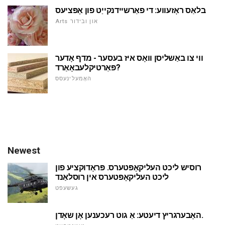
בלאַס ראָזעווע: די פאַרשיידנקייַט פון אָפּציעס
Arts און ובידור
ווי צו באַשליסן וואָס איז בעסער - מדף אָדער
פּאַרטיקלעבאָאַרד?
האָמעלינעסס
Newest
רוסיש ליכט העליקאָפּטערס. פּראָדוקציע פון
ליכט העליקאָפּטערס אין רוסלאַנד
געשעפט
האָבערגריץ דיעטע: אַ גוט רעכענען אָן שאָדן.