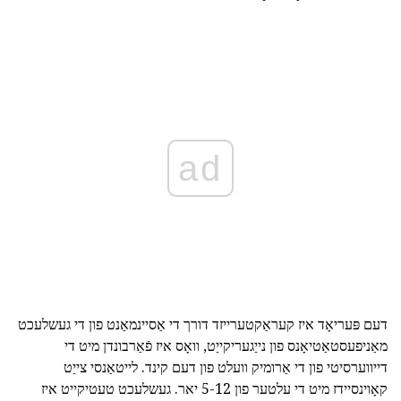
ad
דעם פּעריאָד איז קעראַקטערייזד דורך די אַסיינמאַנט פון די געשלעכט
מאַניפעסטאַטיאָנס פון נייַגעריקייַט, וואָס איז פֿאַרבונדן מיט די
דייווערסיטי פון די אַרומיק וועלט פון דעם קינד. לייטאַנסי צייַט
קאָוינסיידז מיט די עלטער פון 5-12 יאר. געשלעכט טעטיקייט איז