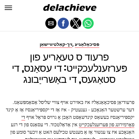
,
פּסיכאָלאָגיע
זיך-קאַלטיוויישאַן
פרעוד ס טעאָריע פון
פּערזענלעכקייט: די עסאַנס, די
סטאַגעס, די באַשרייַבונג
פרעודיאַן פּסיכאָאַנאַליז איז באזירט אויף צוויי שליסל אַסאַמפּשאַנז.
דער ערשטער האַנאָכע - גענעטיק - איז אַז די יקספּיריאַנסיז אַז אַ קינד
יקספּיריאַנסיז בעשאַס קינדשאַפט האָבן אַ גרויס פּראַל אויף
די
פאָרמירונג פון פּערזענלעכקייט
אין אַדאַלטכוד. די עסאַנס פון די רגע
האַנאָכע איז צו ענשור אַז אַ מענטש טכילעס האט אַ זיכער סומע פון