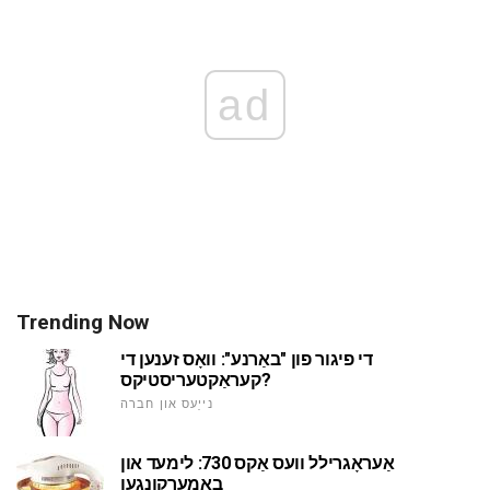
ad
Trending Now
די פיגור פון "באַרנע": וואָס זענען די
קעראַקטעריסטיקס?
נייַעס און חברה
אַעראָגרילל וועס אַקס 730: לימעד און
באַמערקונגען