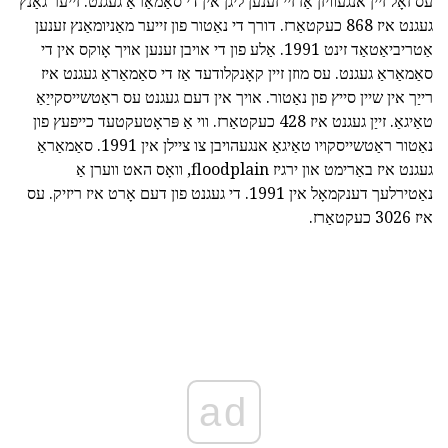
עס זאָל זיין אנגעוויזן אַז זיי זענען ליגן אין די סאַמאַראַ געגנט. זייער גאַנץ
געגנט איז 868 כעקטאַרז. דורך די נאַטור פון זייער מאַניומאַנץ זענען
אַטריביאַטאַד זינט 1991. אַלע פון די אויבן זענען אויך אָוקס אין די
סאַמאַראַ געגנט. עס מוזן זיין קאָנקלודעד אַז די סאַמאַראַ געגנט איז
רייַך אין שיין סייץ פון נאַטור. אויך אין דעם געגנט עס ראַטשייסקייַאַ
טאַיגאַ. זייַן געגנט איז 428 כעקטאַרז. ווי אַ פּראָטעקטעד כייפעץ פון
נאַטור ראַטשייסקויו טאַיגאַ אנגעהויבן צו ציילן אין 1991. סאַמאַראַ
געגנט איז באַרימט און ירגיז floodplain, וואָס האט ווערן אַ
נאַטירלעך דענקמאָל אין 1991. די געגנט פון דעם אָרט איז ריזיק. עס
איז 3026 כעקטאַרז.
ad