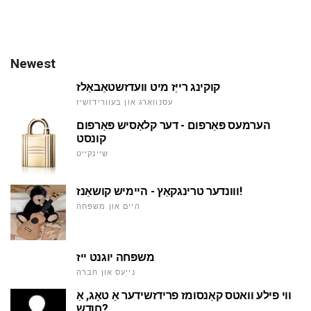
Newest
קוקינג רייַז מיט וועדזשטאַבאַלז
עסנוואַרג און בעוורידזשיז
הערמעס פּאַרפום - דער קלאַסיש פּאַרפום
קונסט
שיינקייט
ווונדער טרינגקאַץ - היימיש קושאַנז!
היים און משפּחה
משפּחה יוגנט ייז
נייַעס און חברה
ווי פילע וואטס קאַנסומז פרידזשידער אַ טאָג, אַ
חודש?