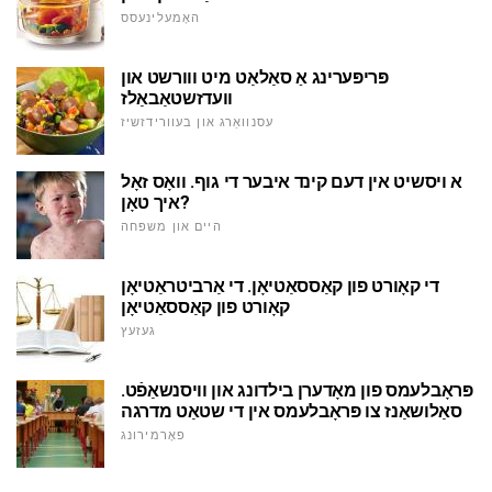
האָמעלינעסס
פּריפּערינג אַ סאַלאַט מיט ווורשט און
וועדזשטאַבאַלז
עסנוואַרג און בעוורידזשיז
א ויסשיט אין דעם קינד איבער די גוף. וואָס זאָל
איך טאָן?
היים און משפּחה
די קאָורט פון קאַססאַטיאָן. די אַרביטראַטיאָן
קאָורט פון קאַססאַטיאָן
געזעץ
פּראָבלעמס פון מאָדערן בילדונג און וויסנשאַפֿט.
סאַלושאַנז צו פּראָבלעמס אין די שטאַט מדרגה
פאָרמירונג