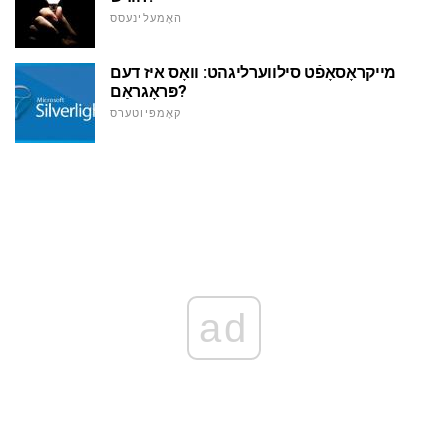
האָמעלינעסס
מייקראָסאָפֿט סילווערליגהט: וואָס איז דעם
פּראָגראַם?
קאָמפּיוטערס
ad