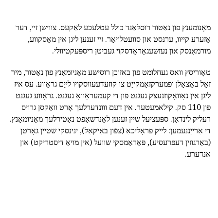
מאָנומענץ פון נאַטור רוסלאַנד כולל עטלעכע לאַקעס. צווישן זיי, דער
אָזערע קייוו, ערנסט און סוועטלויאַר. זיי זענען ליגן אין מאָסקווע,
מורמאַנסק און נעזשעגאָראָדסקוי געביטן ריספּעקטיוולי.
טאָוריסץ וואס געחלומט פון באזוכן רוסישע מאַניומאַנץ פון נאַטור, מיר
זאָל באַצאָלן ופמערקזאַמקייַט צו קוזעדעעווסקויו לייַם גראָווע. עס איז
ליגן אין נאָוואָקוזנעצק געגנט פון די קעמעראָוואָ געגנט. גראָווע געגנט
פון 110 סק. קילאמעטער. אין דעם ווונדערלעך אָרט וואַקסן גרויס
רעליק לינדאַן. ספּעציעל שיין זענען לאַנדשאַפט נאַטירלעך מאַניומאַנץ.
די אַרייַננעמען: לייק פראָליכאַ (צפֿון באַיקאַל), ינינסקי שטיין גאָרטן
(באַרגוזין דעפּרעסיע), פּאַראַמסקי שוועל (אין מויאַ דיסטריקט) און
אנדערע.