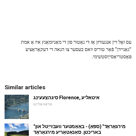
עס זאָל זיין אנגעוויזן אַז די נאַטור פון די מאַניומאַנץ איז אַ אמת
"גאַניידן" פֿאַר טוריס וואס בעסער צו הנאה די דעקאָראַציע
פּאָסטריאַסייַוסטשימי.
Similar articles
סיגהצעעינג Florence, איטאליע
טראַוואַלינג
"מירגאָראָד" (ספּאַ) - באַאַמטער וועבזייַטל און
באריכטן. סאַנאַטאָריע מירגאָראָד