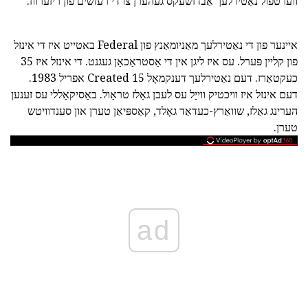
ווערטפול נאַטירלעך אַבדזשעקס געהערן צו די רעזשים פון ריזערווז.
איינער פון די נאַטירלעך מאַניומאַנץ פון Federal באטייט איז די אינזל
פון קליין פּערל. עס איז ליגן אין די אַסטראַכאַן געגנט. די אינזל איז 35
כעקטאַרז. דעם נאַטירלעך דענקמאָל Created 15 אפריל 1983.
דעם אינזל איז וויכטיק ווייַל עס לעבן גאַלז טראָול. באַסיקאַללי עס זענען
הערינג גאַלז, שוואַרץ-כעדאַד גאָלד, קאַספּיאַן טערן און סענדוויטש
טערן.
ad