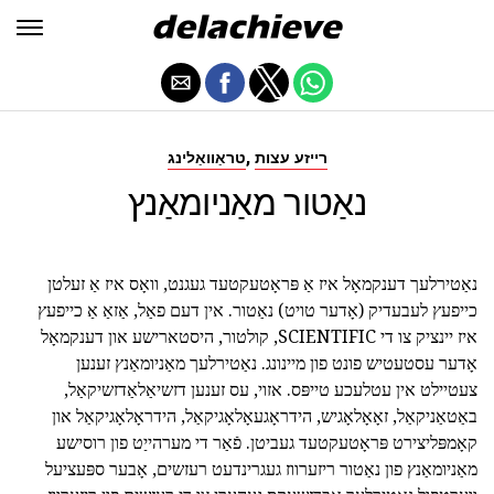
,
רייזע עצות
טראַוואַלינג
נאַטור מאַניומאַנץ
נאַטירלעך דענקמאָל איז אַ פּראָטעקטעד געגנט, וואָס איז אַ זעלטן
כייפעץ לעבעדיק (אָדער טויט) נאַטור. אין דעם פאַל, אַזאַ אַ כייפעץ
איז יינציק צו די SCIENTIFIC, קולטור, היסטארישע און דענקמאָל
אָדער עסטעטיש פונט פון מיינונג. נאַטירלעך מאַניומאַנץ זענען
צעטיילט אין עטלעכע טייפּס. אזוי, עס זענען דזשיאַלאַדזשיקאַל,
באַטאַניקאַל, זאָאָלאָגיש, הידראָגעאָלאָגיקאַל, הידראָלאָגיקאַל און
קאָמפּליצירט פּראָטעקטעד געביטן. פֿאַר די מערהייַט פון רוסישע
מאַניומאַנץ פון נאַטור ריזערווז געגרינדעט רעזשים, אָבער ספּעציעל