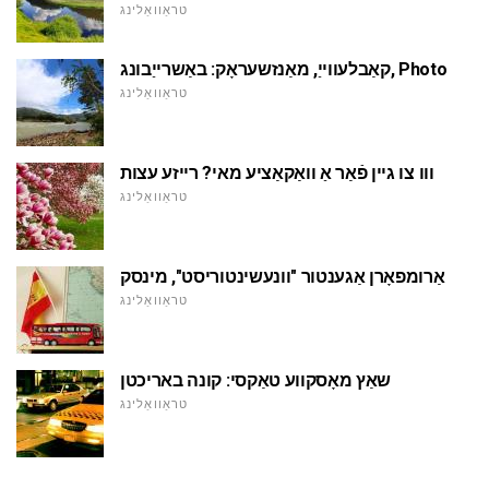
טראַוואַלינג
קאַבלעווייַ, מאַנזשעראָק: באַשרייַבונג, Photo
טראַוואַלינג
ווו צו גיין פֿאַר אַ וואַקאַציע מאי? רייזע עצות
טראַוואַלינג
אַרומפאָרן אַגענטור "וונעשינטוריסט", מינסק
טראַוואַלינג
שאַץ מאָסקווע טאַקסי: קונה באריכטן
טראַוואַלינג