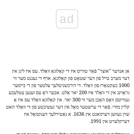
ad
אן אנדער "אוצר" פֿאַר טוריס איז די קאַלוגאַ וואַלד. עס איז ליגן אין
דער מערב טייל פון דער שטאָט פון קאַלוגאַ. אויף די געגנט מער ווי
1000 כעקטאַרז פון וואַלד. די דורכשניטלעך עלטער פון די ביימער
גראָוינג אין די וואַלד איז 200 יאר אַלט. אבער דאָ עס זענען עטלעכע
געוויקסן וואָס האָבן מער ווי 300 יאר. אין קאַלוגאַ וואַלד עס איז אַ
קליין מוזיי. פֿאַר די ערשטער מאָל אין דער געשיכטע פון די וואַלד האט
שוין געווען דערמאנט אין 1636. א נאַטירלעך דענקמאָל איז
דערקלערט אין 1991.