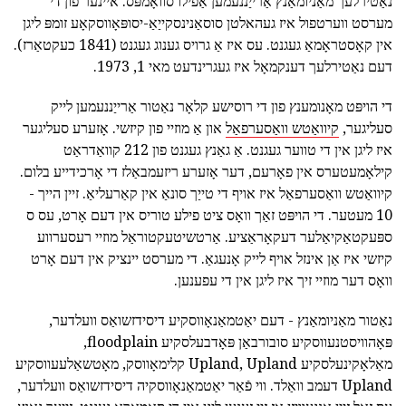
נאַטירלעך מאַניומאַנץ אַרייַננעמען אַפֿילו סוואָמפּס. איינער פון די
מערסט ווערטפול איז געהאלטן סוסאַנינסקייַאַ-יסופּאָווסקאָע זומפּ ליגן
אין קאָסטראָמאַ געגנט. עס איז אַ גרויס גענוג געגנט (1841 כעקטאַרז).
דעם נאַטירלעך דענקמאָל איז געגרינדעט מאי 1, 1973.
די הויפּט מאָנומענץ פון די רוסישע קלאָר נאַטור אַרייַננעמען לייק
סעליגער,
קיוואַטש וואַסערפאַל
און אַ מוזיי פון קיזשי. אָזערע סעליגער
איז ליגן אין די טווער געגנט. אַ גאַנץ געגנט פון 212 קוואַדראַט
קילאָמעטערס אין פאָרעם, דער אָזערע ריזעמבאַלז די אָרכידייע בלום.
קיוואַטש וואַסערפאַל איז אויף די טייַך סונאַ אין קאַרעליאַ. זיין הייך -
10 מעטער. די הויפּט זאַך וואָס ציט פילע טוריס אין דעם אָרט, עס ס
ספּעקטאַקיאַלער דעקאָראַציע. אַרטשיטעקטוראַל מוזיי רעסערווע
קיזשי איז אַן אינזל אויף לייק אָנעגאַ. די מערסט יינציק אין דעם אָרט
וואָס דער מוזיי זיך איז ליגן אין די עפענען.
נאַטור מאַניומאַנץ - דעם יאַטמאַנאָווסקיע דיסידזשואַס וועלדער,
פּאָהוויסטנעווסקיע סובורבאַן פּאָדבעלסקיע floodplain,
מאַלאָקינעלסקיע Upland, Upland קלימאָווסק, מאָטשאַלעעווסקיע
Upland דעמב וואַלד. ווי פֿאַר יאַטמאַנאָווסקיה דיסידזשואַס וועלדער,