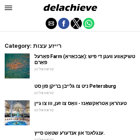
Category: רייזע עצות
פאָרעל Farm (אַבכאַזיאַ): טשיקאַווע וועגן די פיש
פאַרם
טראַוואַלינג
ניט צו גלייבן בריקן פון סט Petersburg
טראַוואַלינג
טעהראַן אַטראַקשאַנז - וואָס צו זען, ווו צו גיין
טראַוואַלינג
ענגלאנד און אנדערע שטאָט סייץ.
טראַוואַלינג