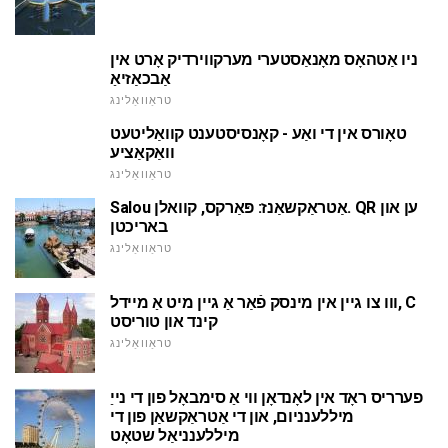
ניו אַטהאָס מאָנאַסטערי מערקווירדיק אָרט אין
אַבכאַזיאַ
טראַוואַלינג
טאָורס אין די ואַע - קאָנסיסטענט קוואַליטעט
וואַקאַציע
טראַוואַלינג
Salou אַטראַקשאַנז: פּאַרקס, קוואלן. QR ען און
באריכטן
טראַוואַלינג
ווו צו גיין אין מינסק פֿאַר אַ גיין מיט אַ מיידל, C
קינד און טוריסט
טראַוואַלינג
פערריס ראָד אין לאָנדאָן ווי אַ סימבאָל פון די נייַ
מיללענניום, און די אַטראַקשאַן פון די
מיללענניאַל שטאָט