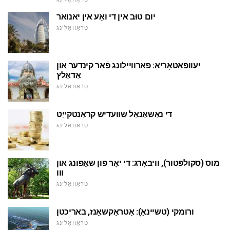
יום טוּב אין די ואַע אין יאנואר
טראַוואַלינג
יעוופּאַטאָריאַ: פאַרווייַלונג פֿאַר קינדער און
אַדאַלץ
טראַוואַלינג
די נאַשאַנאַל שוועדיש קראַנטקייַט
טראַוואַלינג
מוס (סקולפּטור), וויבאָרג: די יאָר פון שאַפונג און
ווו
טראַוואַלינג
ורומקי (טשיינאַ): אַטראַקשאַנז, באריכטן
טראַוואַלינג