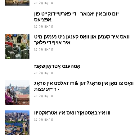
טראַוואַלינג
יום טוּב אין יאנואר - די פאַרשיידנקייַט פון
אָפּציעס.
טראַוואַלינג
וואָס איר קענען און וואָס קענען ניט נעמען מיט
איר אויף די פלאַך
טראַוואַלינג
אַטהענס אַטראַקשאַנז
טראַוואַלינג
וואָס צו טאָן אין פּראַג? זען & דו זאלסט אין פּראַג
- רייזע עצות
טראַוואַלינג
ווו איז באָסטאָן? וואָס איז אַטראַקטיוו
טראַוואַלינג