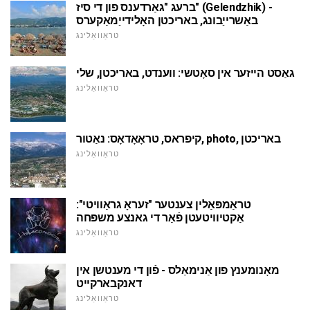
ברעג "גאַרדענס פון די סיז" (Gelendzhik) -
באַשרייַבונג, באריכטן האָלידייַמאַקערס
טראַוואַלינג
גאַסט הייזער אין סאָטשי: ווענדט, באריכטן, שלי
טראַוואַלינג
קיפראס, טראָאָדאָס: נאַטור, photo, באריכטן
טראַוואַלינג
טראַמפּאַלין צענטער "זעראָ גראַוויטי":
אַקטיוויטעטן פֿאַר די גאנצע משפּחה
טראַוואַלינג
מאָנומענץ פון אַנימאַלס - פֿון די מענטשן אין
דאנקבארקייט
טראַוואַלינג