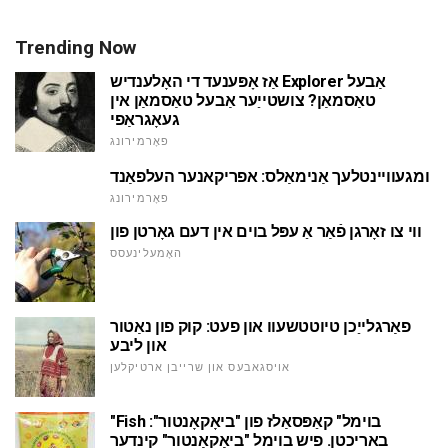
Trending Now
אַז אָפּענעד די האָלענדיש Explorer אַבעל
טאַסמאַן? צושטייַער אַבעל טאַסמאַן אין
געאָגראַפי
פאָרמירונג
ומגעוויינטלעך אַנימאַלס: אפריקאנער העלפאַנד
פאָרמירונג
ווי צו זאָרגן פֿאַר אַ עפּל בוים אין דעם גאָרטן פון
האָמעלינעסס
פאַרגלייַכן טיוטטשעוו און פעט: קוק פון נאַטור
און ליבע
אויסגאבעס און שרייבן ארטיקלען
"Fish בוימל" קאַפּסאַלז פון "ביאָקאָנטור":
באריכטן. פיש בוימל "ביאָקאָנטור" קינדער