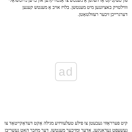
פון טעקניקס אַז העלפן אַ מענטש צו אַנטוויקלען און בויען מיוטשואַלי
וווילטויק באציונגען מיט מענטשן. בלויז אויב אַ מענטש קענען
דערגרייכן זיכער רעזולטאַטן.
ad
קיט פערראַזזי געבעטן צו פילע טעלעוויזיע מגילה אַקט דעדאַקייטאַד צו
געשעפט געדאנקען, אָדער ומזיכער מענטשן. דער מחבר האט געשריבן