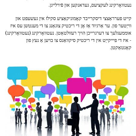
נעטוואָרקינג לעקציעס, געדאנקען און פֿירלייגן.
קייט פערראַצצי דיסקרייבד קאָמוניקאַציע סקילז אין געשעפט און
ווייַטער פון. ער אַרגיוד אַז אָן די ריכטיק צוגאַנג צו די מענטשן עס איז
אוממעגלעך צו דערגרייכן הויך רעזולטאַטן. נעטוואָרקינג (נעטוואָרקינג)
- איז די פיייקייַט אין די ריכטיק סיקוואַנס צו בויען אַ נעץ פון
קאָנטאַקטן.