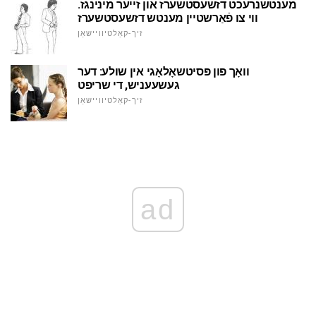
מענטשנרעכט דזשעסטשערז און זייער מינינגז.
ווי צו פֿאַרשטיין מענטש דזשעסטשערז
זיך-קאַלטיוויישאַן
וואָך פון פּסיטשאָלאָגי אין שולע: דער
געשעעניש, די שריפט
זיך-קאַלטיוויישאַן
ad