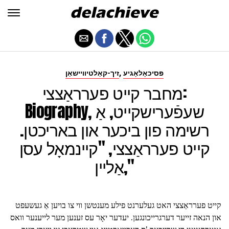
,
פּסיכאָלאָגיע
זיך-קאַלטיוויישאַן
מחבר קייט פערראַצצי:
Biography, שעפֿערישקייט, אַ
רשימה פון ביכער און באריכטן.
קייט פערראַצצי, "קיינמאָל עסן
אַליין,"
קייט פערראַצצי האט געלערנט פילע מענטשן ווי צו בויען אַ געשעפט
און הנאה זייער דערגרייכונגען. יעדער יאָר עס זענען מער לייענער וואס