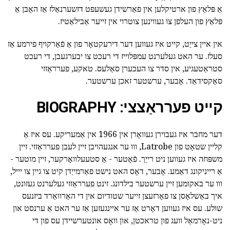
אַ פּלאַץ פון ארטיקלען אין פאַרשידן געשעפט דזשערנאַלז אַז האָבן אַ
פּלאַץ פון העלפן צו געווינען צוטרוי אין זייער אַבילאַטיז.
אין איין צייַט, קייט איז געווען דער דירעקטאָר פון אַ פֿאַרקויף פירמע אַז
סעלז. ער האט געלערנט עמפּלוייז די רעכט צו יבערגעבן, די רעכט
סטראַטעגיע, אין סדר צו העכערן סאַלעס. טאקע, פערראַזזי
סאַקסידאַד. אָבער, ערשטער זאכן ערשטער.
קייט פערראַצצי: BIOGRAPHY
דער מחבר איז געבוירן געוואָרן אין 1966 אין אַמעריקע. עס איז אַ
קליין שטאָט פון Latrobe, ווו ער אנגעהויבן זיין לעבן פערראַזזי. זיין
משפּחה איז געווען ניט רייַך. פֿאָטער - אַ סטעעלוואָרקער, זיין מוטער -
אַ רייניקונג דאַמע. אָבער, דאָס האט נישט פאַרמייַדן קיט צו גיין צו יייל,
ווו ער באקומען זיין ערשטער בילדונג. זינט פערראַזזי געלערנט געזונט,
איך באַשלאָסן צו פאָרזעצן זייער שטודיום אין די האַרוואַרד ביזנעס
שולע. עס איז געווען דאָרט אַז ער איינגעזען אַז ער האט אַ ערנסט און
ניט-נאָרמאַל וועג פון טראכטן, און וואָס אונטערשיידן עס פון די