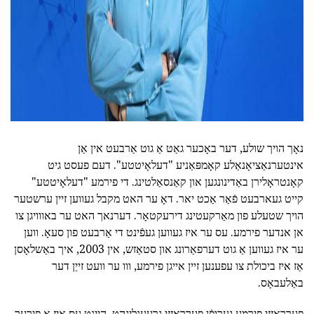
ad
נאָך הויך שולע, דער באָכער גאַט אַ גוט אַרבעט אין אַן
אינטערנאַציאָנאַלע קאָמפּאַניע "דעלאָיטטע". דעם פעסט גיט
קאָנטראָלירן באַדינונגען און קאַנסאַלטינג. די פירמע "דעלאָיטטע"
קייט געארבעט פֿאַר אַכט יאר. דאָ ער האט מקבל געווען זיין ערשטער
הויך שטעלע פון מאַרקעטינג דירעקטאָר. דערנאך האט ער באווויגן צו
אן אנדער פירמע. עס ער איז געווען געפֿינט די אַרבעט פון סעאָ. ווען
ער איז געווען אַ גוט דערפאַרונג און סטאַזש, אין 2003, איך באַשלאָסן
אַז איז ביכולת צו עפענען זיין אייגן פירמע, ווו ער וועט זייַן דער
באַלעבאָס.
פערראַזזי פירמע גערופֿן פערראַזזי גרעענליגהט. הייַנט עס איז אַ פירער