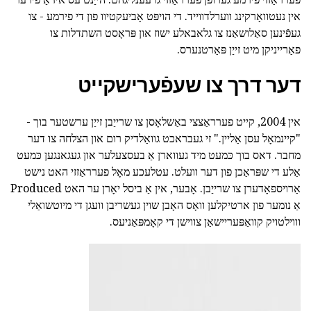
אין נעטוואָרקינג ווערלדווייד. די הויפּט אָביעקטיוו פון די פירמע - צו
געפֿינען סאַלושאַנז צו גלאבאלע ישוז און פּראָסט השתדלות צו
פאַרייניקן מיט זייַן פּאַרטנערס.
דער דרך צו שעפֿערישקייט
אין 2004, קייט פערראַצצי באַשלאָסן צו שרייַבן זייַן ערשטער בוך -
"קיינמאָל עסן אַליין." זי געבראכט גוואַלדיק רום און הצלחה צו דער
מחבר. דאס בוך כּמעט מיד געווארן אַ בעסצעלער און געגאנגען כּמעט
אַלע די שפּראַכן פון דער וועלט. עטלעכע מאָל פערראַזזי האט נישט
אַרויספאָדערן צו שרייַבן. אָבער, אין אַ ביסל יאָרן ער האט Produced
אַ נומער פון ארטיקלען וואָס האָבן שוין געשריבן וועגן די מיוטשואַלי
וווילטויק קוואַפּעריישאַן צווישן די קאָמפּאַניעס.