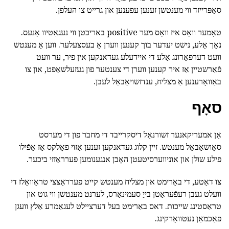
סאַפּרייזד ווי מענטשן זענען עפענען און גרייט צו העלפן.
טאָמער וואָס איז וואָס מער positive באריכטן ווי נעגאַטיוו אָנעס.
נאָך אַלע, נישט יעדער בוך קענען ווערן אַ בעסצעלער. ווען אַ מענטש
וועט דערפאַרונג אַלע די איידעלע געדאנקען אין פיר, ער וועט
פֿאַרשטיין אַז איר קענען ווערן די צענטער פון געזעלשאַפט, און צו
באַוואָרענען אַ מצליח, ענדזשויאַבאַל לעבן.
סאָף
אַן אמעריקאנער זשורנאַל דיסקרייבד די מחבר פון די מערסט
סאָושאַבאַל מענטש. זיין קלוג געדאנקען זענען אַזוי פאָלקס אַז אַפֿילו
פילע שולן און אוניווערסיטעטן האָבן אנגענומען פערראַזזי ביכער.
צו דאַטע, די באַרימט און מצליח מענטש קייט פערראַצצי טראַוואַלז די
וועלט געבן רעפֿעראַטן בייַ סעמינאַרס, לערנט מענטשן ווי גוט און
טראַסטינג שייכות. דאס באַרימט בעל דערציילט לעגאַמרע אַלץ וועגן
פאַכמאַן נעטוואָרקינג.