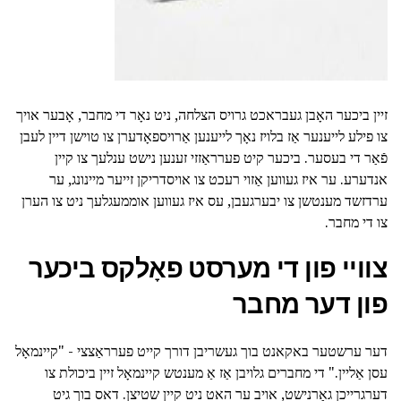
זיין ביכער האָבן געבראכט גרויס הצלחה, ניט נאָר די מחבר, אָבער אויך
צו פילע לייענער אַז בלויז נאָך לייענען אַרויספאָדערן צו טוישן דיין לעבן
פֿאַר די בעסער. ביכער קיט פערראַזזי זענען נישט ענלעך צו קיין
אנדערע. ער איז געווען אַזוי רעכט צו אויסדריקן זייער מיינונג, ער
ערדזשד מענטשן צו יבערגעבן, עס איז געווען אוממעגלעך ניט צו הערן
צו די מחבר.
צוויי פון די מערסט פאָלקס ביכער
פון דער מחבר
דער ערשטער באקאנט בוך געשריבן דורך קייט פערראַצצי - "קיינמאָל
עסן אַליין." די מחברים גלויבן אַז אַ מענטש קיינמאָל זיין ביכולת צו
דערגרייכן גאָרנישט, אויב ער האט ניט קיין שטיצן. דאס בוך גיט