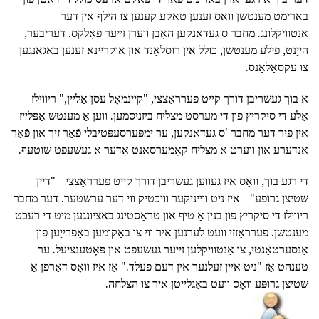
באַרימט מענטשן וואס זענען טאַקע קענען צו הילף אין דער
אַנטוויקלונג. מחבר ס געדאנקען האָבן ווערן זייער פאָלקס. דעריבער,
הייַנט, פילע מענטשן, כולל אין רוסלאַנד און אוקריינא זענען באגאנגען
צו עקסאַלאַנס.
א בוך געשריבן דורך קייט פערראַצצי, "קיינמאָל עסן אַליין," ריווילז
אַלע די סיקריץ פון די מערסט מצליח ביזניסמען. ווען אַ מענטש אַפּלייז
אין פיר דער מחבר 'ס געדאנקען, ער ימפּערסעפּטיבלי פֿאַר זיך און פֿאַר
אנדערע און ווערט אַ מצליח קאָמערסאַנט אָדער אַ געשעפט שוטעף.
די רגע בוך, וואָס איז געווען געשריבן דורך קייט פערראַצצי - "דיין
שטיצן גרופּע" - איז ניט ווייניקער וויכטיק ווי דער ערשטער. דער מחבר
ריווילז די סיקריץ פון בנין אַ טיף און טראַסטינג באציונגען מיט די רעכט
מענטשן. פערראַזזי וועט לערנען איר ווי צו באַקומען באַפרייַען פון
אַנסערטאַנטי, צו אַנטוויקלען זייער געשעפט און פּאָטענציעל. ער
טענהט אַז "ניט איין זעלנער אין דעם פעלד." אַז איז וואָס דאַרפֿן אַ
שטיצן גרופּע וואָס וועט באַגלייטן איר צו הצלחה.