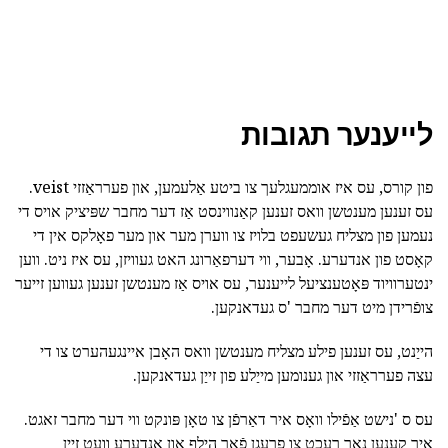
לייענער תגובות
פון קורס, עס איז אוממעגלעך צו ביטע אַלעמען, און פערראַזזי veist.
עס זענען מענטשן וואס זענען קאַנווינסט אַז דער מחבר שפּיציק אויס די
נעמען פון מצליח געשעפט בלויז צו ווערן מער און מער פאָלקס אין די
קאָסט פון אנדערע. אָבער, ווי דערפאַרונג האט געוויזן, עס איז ניט. ווען
ינטערוויוד פּאָטענציעל לייענער, עס אויס אַז מענטשן זענען געווען זייער
צופֿרידן מיט דער מחבר 'ס געדאנקען.
הייַנט, עס זענען פילע מצליח מענטשן וואס האָבן איינגעהערט צו די
עצה פערראַזזי און גענומען מייַלע פון זייַן געדאנקען.
עס ס 'נישט אַפֿילו וואָס איר דאַרפֿן צו טאָן פּונקט ווי דער מחבר זאגט.
איר קענען נאָר רעכט צו פרעגן פֿאַר הילף און אנדערע וועט זיין