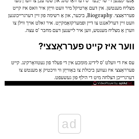
אָנערקענען די שרייַבער 'ס דערוואַרטונג און שטרעבן צו ווערן מער
מצליח מענטשן. אין דעם אַרטיקל מיר וועט ווייַזן איר וואס איז קייט
פערראַצצי. Biography, ביכער, און אַ רשימה פון זיין דערגרייכונגען
וועט זיין דערלאנגט צו דיין ופמערקזאַמקייַט. איר זאלט אויך ווילן צו
ווערן אַ מצליח מענטש, ווען איר לייענען דעם מחבר 'ס עצה.
ווער איז קייט פערראַצצי?
עס איז די וועלט 'ס לידינג מומכע אין די פעלד פון נעטוואָרקינג. קייט
פערראַצצי איז געווען ביכולת צו באַווייַזן ווי וויכטיק אַ מענטש צו
דערגרייכן הצלחה מיט די הילף פון געשעפט.
ad