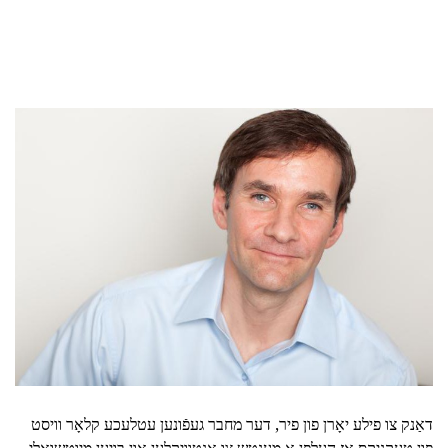
דאַנק צו פילע יאָרן פון פיר, דער מחבר געפֿונען עטלעכע קלאָר וויסט