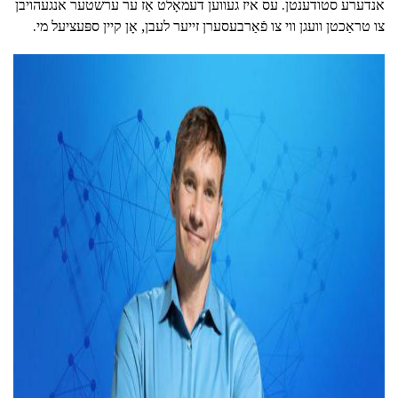
אנדערע סטודענטן. עס איז געווען דעמאָלט אַז ער ערשטער אנגעהויבן
צו טראַכטן וועגן ווי צו פֿאַרבעסערן זייער לעבן, אָן קיין ספּעציעל מי.