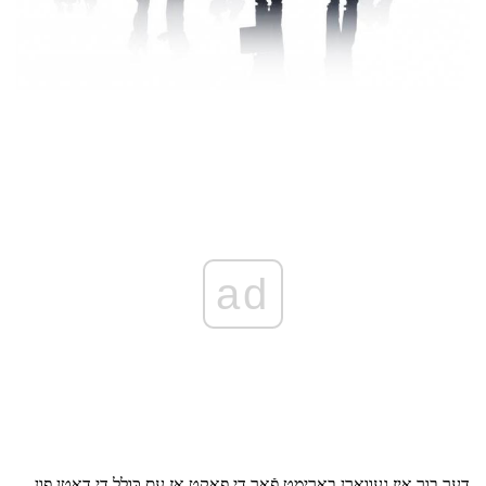
ad
דער בוך איז געווארן באַרימט פֿאַר די פאַקט אַז עס כּולל די דאַטן פון