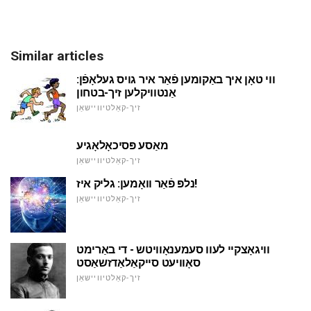
Similar articles
ווי טאָן איך באַקומען פֿאַר איר גויס געלאָפֿן:
אַנטוויקלען זיך-בטחון
זיך-קאַלטיוויישאַן
מאַסע פּסיכאָלאָגיע
זיך-קאַלטיוויישאַן
נלפּ פֿאַר וואָמען: גליק איז!
זיך-קאַלטיוויישאַן
וויגאָצקיי לעוו סעמענאָוויטש - די באַרימט
סאָוויעט סייקאַלאַדזשאַסט
זיך-קאַלטיוויישאַן