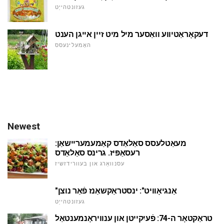
געזונטהייַט
דעקאָראַטיווע וואַסער מיל מיט זיין אייגן הענט
האָמעלינעסס
Newest
מעאַטלעסס סאַלאַדס קאַמעמעריישאַן:
רעסאַפּיז. גרינס סאַלאַדס
עסנוואַרג און בעוורידזשיז
"אַנגיאָוויט": ינסטראַקשאַנז פֿאַר נוצן
געזונטהייַט
טראַקטאָר ה-74: פֿעיִקייטן און ענוויראָנמענטאַל