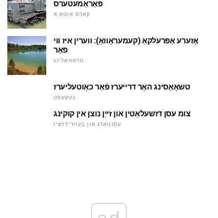
פּאַראַמעטערס
קאַרס אַוטאָ א
אָזערע אַפּרעלקאַ (קעמעראָוואָ): ווערין איז ווי
פאָר
טראַוואַלינג
טשאָאָסינג האָר דרייערז פֿאַר כאָוטעליערז
געשעפט
צומ עסן דזשעלאַטין און זייַן נוצן אין קוקינג
עסנוואַרג און בעוורידזשיז