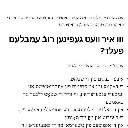
אַרמאָר סימבאָל אַזאַ ווי מאַנטל ראָסטאָוו געגנט איז געגרינדעט אין די
פאָרעם פון טראדיציאנעלן פראנצויזיש.
ווו איר וועט געפֿינען רובֿ עמבלעם
פעלד?
אָרט פֿאַר די רעגיאָנאַל עמבלעם:
איבער בנינים פון די שטאַט.
די דאקומענטן און סתימות פון אינסטיטוציעס און
יוניטערי ענטערפּרייזיז, ווי ווויל ווי שטאַט ללבער און
באאמטע.
אין די זאַל פון די לעגיסלאַטיווע אַסעמבלי באַגעגעניש,
די רעגירונג און זייַן יידזשאַנסיז.
אין די אָפפיסעס פון טשערמאַן פון די באַגעגעניש און