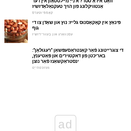
וואָס איז אַ ססד? א נייַ מיילסטאָון אין דער
אַנטוויקלונג פון הויך טעקנאַלאַדזשיז
קאָמפּיוטערס
פּינאַץ אין קאָקאָסנוס גלייז: נוץ און שאָדן צו די
גוף
עסנוואַרג און בעוורידזשיז
די צוגרייטונג פֿאַר קאַנטראַסעפּשאַן "רעגולאָן":
באריכטן פון דאקטוירים און פּאַטיענץ,
ינסטראַקשאַנז פֿאַר נוצן
געזונטהייַט
ad