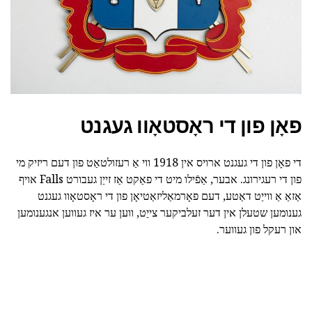
פאָן פון די ראָסטאָוו געגנט
די פאָן פון די געגנט ארויס אין 1918 ווי אַ רעזולטאַט פון דעם ריזיק מי
פון די רעגירונג. אבער, אַפֿילו מיט די פאַקט אַז זייַן געבורט Falls אויף
אַזאַ אַ ווייַט דאַטע, דעם פאָרמאַליזאַטיאָן פון די ראָסטאָוו געגנט
גענומען שטעלן אין דער זעלביקער צייַט, ווען ער איז געווען אנגענומען
און רעקל פון געווער.