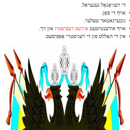
די רעגיאָנאַל גענעראל.
אויף די פאָן.
גובערנאטאר טעלער.
אויף אידענטיטעט
אַידעס דעפּיאַטיז
און זיך.
אין די האַללס פון די רעגיסטרי אָפפיסעס.