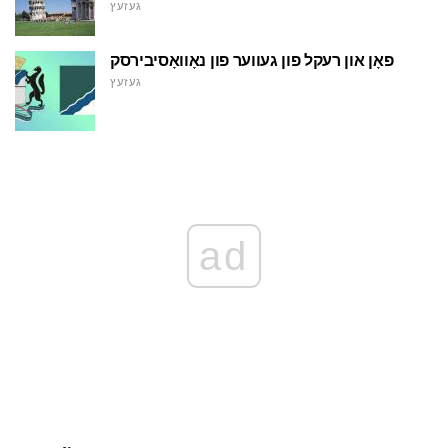
געזעץ
פאָן און רעקל פון געווער פון נאָוואָסיבירסק
געזעץ
ad