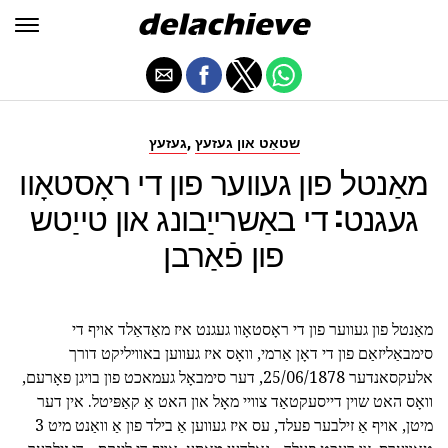
,
שטאַט און געזעץ
געזעץ
מאַנטל פון געווער פון די ראָסטאָוו
געגנט: די באַשרייַבונג און טייַטש
פון פֿאַרבן
מאַנטל פון געווער פון די ראָסטאָוו געגנט איז מאַדאַלד אויף די
סימבאַליזאַם פון די דאָן אַרמי, וואָס איז געווען באוויליקט דורך
אלעקסאנדער 25/06/1878, דער סימבאָל געמאכט פון בויגן פאָרעם,
וואָס האט שוין דייסעקטאַד צוויי מאָל און האט אַ קאַפּיטל. אין דער
מיטן, אויף אַ זילבער פעלד, עס איז געווען אַ בילד פון אַ וואַנט מיט 3