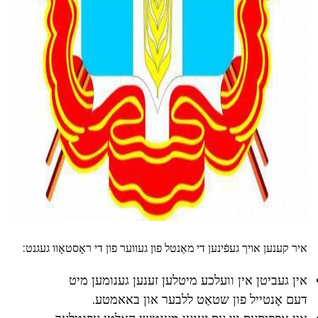
איר קענען אויך געפֿינען די מאַנטל פון געווער פון די ראָסטאָוו געגנט:
אין געביטן אין וועלכע מיטלען זענען גענומען מיט
דעם אָנטייל פון שטאַט ללבער און באאמטע.
אין אָפפיסעס ווו עס זענען מענטשן האלטן עפנטלעך