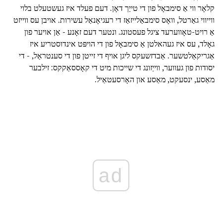
קלאָר ווי אַ סימבאָל פון די טייַך דאָן. דעם פעלד איז געשטעלט בלוי
ווייווי גאַרטל, וואָס סימבאַלייזאַז די רעגיאָנאַל עשירות. אויבן עס ווייזט
אַ רויט-טאָווערעד ציגל פעסטונג. ונטער דעם זאָנע - אַן אויער פון
גאָלד, עס איז געהאלטן אַ סימבאָל פון די הויפּט אינדוסטריע איז
אַגריקאַלטשער. אַבדזשעקס ליגן אויף די זייטן פון די סענטראַל, - די
יסודות פון געווער, ווייַזונג די שייכות מיט די קאָססאַקקס: זילבער
מאַסע, ינסעקט, מאַסע און האָרסעטאַיל.
ad