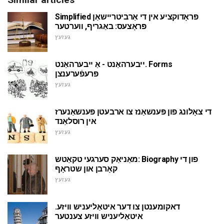
Simplified פּראָדוקציע אין די אַרביטריישאַן
פּראָצעס: באַגריף, ווערטער
געזעץ
ייבערהאַנט - אַ ייבערהאַנט. Forms
פּרעפֿערענצן
געזעץ
די צאָלונג פון פּענשאַנז צו ארבעטן פּענשאַנערז
אין רוסלאַנד
געזעץ
מאַניאַק סערגעי טקאַטש: Biography פון די
קאָרבן און שטראָף
געזעץ
דאקומענטן צו דער איטאַליעניש וויזע.
איטאַליעניש וויזע צענטער