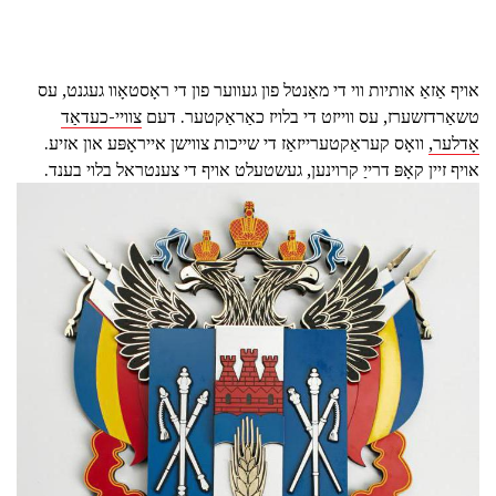
אויף אַזאַ אותיות ווי די מאַנטל פון געווער פון די ראָסטאָוו געגנט, עס
טשאַרדזשערז, עס ווייזט די בלויז כאַראַקטער. דעם
צוויי-כעדאַד
אָדלער,
וואָס קעראַקטערייזאַז די שייכות צווישן אייראָפּע און אזיע.
אויף זיין קאָפּ דרייַ קרוינען, געשטעלט אויף די צענטראל בלוי בענד.