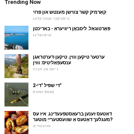
Trending Now
קאַרמיק קשר צווישן מענטש און פרוי
גייסטיקער אנטוויקלונג
פּאָרטוגאַל. ליסבאָן ריוויעראַ - באריכטן
טראַוואַלינג
ערטער טיקען וווין. טיקען-דערטראגן
ענסעפאַליטיס: וווין
נייַעס און חברה
די שפּיל "די-2"
קאָמפּיוטערס
דאַטעס זענען ברעאַסטפעעדינג. איז עס
מעגלעך דאַטעס אַ שוועסטערייַ מוטער?
געזונטהייַט