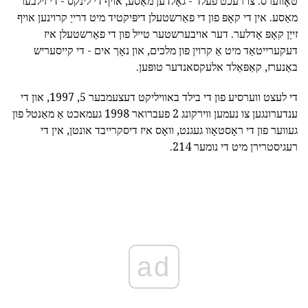
טאָווערס. צו רעכט פעלד - גאָלדען מאַסע, אויף די לינקס - די זילבער
מאַסע. אין די קאָפּ פון די פאַרשטעלן דיפּיקטיד מיט דרייַ קרוינען אויף
זייַן קאָפּ אָדלער. דער אויבערשטער טייל פון די פאַרשטעלן איז
דעקערייטאַד מיט אַ קרוין פון מלכים, און נאָך אים - די קייסעריש
באַנערז, קאַפּאַלד אלעקסאנדער טופּען.
די לעצט ווערסיע פון די בילד באוויליקט דעצעמבער 5, 1997, און די
ענדערונגען צו נעמען ווירקונג 2 פעברואר 1998 געמאכט אַ מאַנטל פון
געווער פון די ראָסטאָוו געגנט, וואָס איז דיסקרייבד אונטן, אין די
רעגיסטרירן מיט די נומער 214.
ad