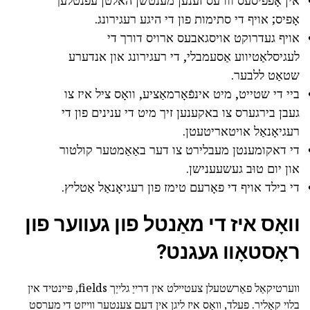
אָפיס; אויף די סתימות פון די היגע רעגירונג.
אויף געדרוקט אויסגאבעס ארויס דורך די
לעגיסלאַטיווע אַסעמבלי, די רעגירונג און אנדערע
שטאַט ללבער.
ביי די שטייט, מיט אינפֿאָרמאַציע, וואָס ציל איז צו
געבן בירגערס צו באקענען זיך מיט די ענינים פון די
רעגיאָנאַל אויטאריטעטן.
די דאקומענטן מעבלירט צו דער באַאַמטער קולטור
און יום טוּב געשעענישן.
די בילד אויף די פאָרעם טימז פון רעגיאָנאַל אַטליץ.
וואָס איז די מאַנטל פון געווער פון
ראָסטאָוו געגנט?
ווערטיקאַל פאַרשטעלן צעטיילט אין דרייַ גלייַך fields, פּיינטיד אין
בלוי קאָליר. פעלד, וואָס איז ליגן אין דעם צענטער ווייזט די מערסט