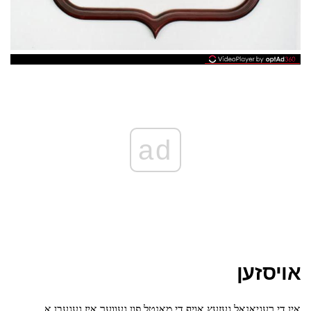
ad
אויסזען
אין די רעגיאָנאַל געזעץ אויף די מאַנטל פון געווער איז געגעבן אַ