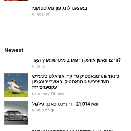
באַהאַנדלונג פון גאָלסטאָונז
געזונטהייַט
Newest
ווי צו וואַשן אַוועק די פאַרב מיט שוואַרץ האָר?
שיינקייַט
כינעזיש גימנאַסטיק טיי קיי. אוראלט כינעזיש
מעדיציניש גימנאַסטיק. באַשרייַבונג פון
עקסערסייזיז
ספּאָרט און Fitness
וואַז 21,014 - די נייַנט פאָכן: גילגול
קאַרס אַוטאָ א