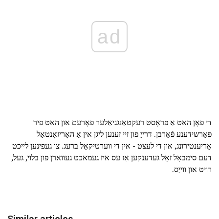
ad
די פאָן האט אַ פּראָסט רעקטאַנגגיאַלער פאָרעם און האט פיר
פאַרשידענע פֿאַרבן. דרייַ פון זיי זענען ליגן אין אַ האָריזאָנטאַל
אָריענטירונג, און די לעצט - אין די ווערטיקאַל ברעג. צו געפינען לייכט
דעם סימבאָל זאָל געדענקען אַז עס איז געמאכט געווארן פון בלוי, געל,
רויט און ווייַס.
Similar articles