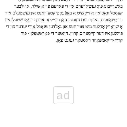
באַשרייַבונג פון: געשילדערט אין די פאָרעם פון אַ שילד, אַ זילבער
קעסטל וואָס איז אַ זייַל מיט אַ באַפֿעסטיקטע וואַנט און געשטעלט איר
דרייַ טאָווערס. אויף דעם פּאָסטן דאָן ריגייליאַ. אויבן די פאַרשטעלן איז
אַ שוואַרץ אָדלער מיט צוויי קעפּ און גאָלדען שנאָבל אויף יעדער פון די
פֿויגלען איז דער קייסער ס קרוין. הינטער די פאַרשטעלן - פיר
קרייַז-דיקאַמפּאָוזד ראָסטאָוו געגנט פאָן.
ad