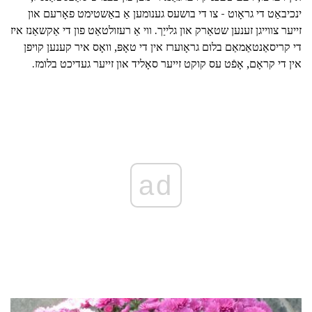
ינכיבאַט די גראָוט - צו די בושעס גענומען אַ באַשטימט פאָרעם און
זייער צווייגן זענען שטאַרק און גלייַך. ווי אַ רעזולטאַט פון די אַקשאַנז איז
די קריסאַנטאַמאַם בלום גראָוערז אין די טאָפּ, וואָס איר קענען קויפן
אין די קראָם, אָפֿט עס קוקט זייער סאָליד און זייער געדיכט בלומז.
ad