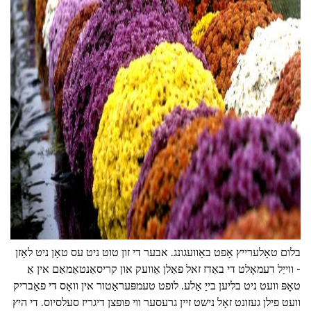
ad
בלום טאָלערייץ אָפט באַוועגונג. אבער די זון טוט ניט עס טאָן ניט לאָזן
- ווייַל דעמאָלט די באַדז זאל פאַלן אַוועק און קריסאַנטאַמאַם אין אַ
טאָפּ וועט ניט בליען בייַ אַלע. לופט טעמפּעראַטור אין וואָס די פאַבריק
וועט פילן געזונט זאָל נישט זיין גרעסער ווי פופצן דיגריז סעלסיוס. די היץ