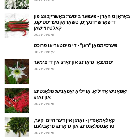
באַראַן ס האָרן - פעפער ביטער: באַשרייַבונג פון
די פאַרשיידנקייַט, טשאַראַקטעריסטיקס,
קאַלטיוויישאַן
האָמעלינעסס
פּערסיממאָן "רען" - די מיסטעריעז פרוכט
האָמעלינעסס
יסמענאַ: גראָוינג און זאָרג אין די צימער
האָמעלינעסס
יאַפּאַניש אַזייליאַ. אַזייליאַ יאַפּאַניש: פּלאַנטינג
און זאָרג
האָמעלינעסס
קאַלאַמאָנדין - זאָרגן אין דער היים. קער,
טראַנספּלאַנטינג און גראָוינג פּראָבלעם
האָמעלינעסס