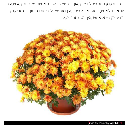
דערוואַקסן ספּעציעל רייַבן און כינעזיש טשריסאַנטהעמום אין אַ טאָפּ.
טראַנספּלאַנט, רעפּראָדוקציע, און ספּעציעל די זאָרגן פון די געוויקסן
וועט זיין דיסקאַסט אין דעם אַרטיקל.