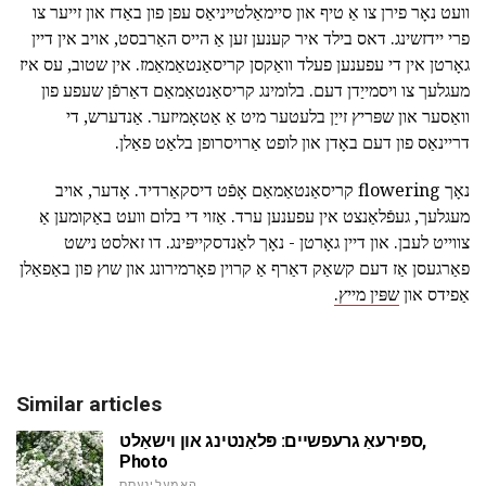
וועט נאָר פירן צו אַ טיף און סיימאַלטייניאַס עפן פון באַדז און זייער צו
פרי יידזשינג. דאס בילד איר קענען זען אַ הייס האַרבסט, אויב אין דיין
גאָרטן אין די עפענען פעלד וואַקסן קריסאַנטאַמאַמז. אין שטוב, עס איז
מעגלעך צו ויסמייַדן דעם. בלומינג קריסאַנטאַמאַם דאַרפֿן שעפע פון
וואַסער און שפּריץ זייַן בלעטער מיט אַ אַטאָמיזער. אַנדערש, די
דריינאַס פון דעם באָדן און לופט אַרויסרופן בלאַט פאַלן.
נאָך flowering קריסאַנטאַמאַם אָפֿט דיסקאַרדיד. אָדער, אויב
מעגלעך, געפֿלאַנצט אין עפענען ערד. אַזוי די בלום וועט באַקומען אַ
צווייט לעבן. און דיין גאָרטן - נאָך לאַנדסקייפּינג. דו זאלסט נישט
פאַרגעסן אַז דעם קשאַק דאַרף אַ קרוין פאָרמירונג און שוץ פון באַפאַלן
אַפידס און
שפּין מייץ.
Similar articles
ספּירעאַ גרעפשיים: פּלאַנטינג און וישאַלט,
Photo
האָמעלינעסס