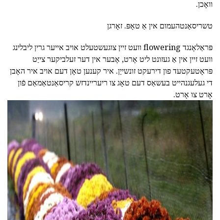
וואָכן.
טשריסאַנטהעמום אין אַ טאָפּ. זאָרגן
פּראַלאָנגד flowering וועט זיין צוגעשטעלט אויב אייער גרין ליבלינג
וועט זיין אין אַ געזונט ליט אָרט, אָבער אין דער זעלביקער צייַט
פּראָטעקטעד פון דירעקט זונשייַן. איר קענען טאָן דעם אויב איר האָבן
די געלעגנהייט בעשאַס דעם טאָג צו ריעריינדזש קריסאַנטאַמאַם פֿון
אָרט צו אָרט.