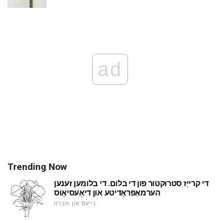
ad
Trending Now
די קרייַז סטרוקטור פון די בלום. די בלומען זענען
הערמאַפראָדיטע און דיאָעסיאָוס
נייַעס און חברה