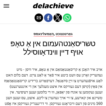
,
גאָרטנצוכט
האָמעלינעסס
טשריסאַנטהעמום אין אַ טאָפּ
אויף דיין ווינדאָווסילל
אויב איר האָבן אַ קריסאַנטאַמאַם אין אַ טאָפּ, איר וויסן - מיט
געהעריק זאָרגן עס וועט ביטע איר פֿאַר אַ לאַנג צייַט. דעם בלום האט
לאַנג אויפֿגעהערט צו זייַן סיזאַנאַל. דערפאַרונג ברידינג קריסאַנטאַמאַמז
אין פּאַץ (קויפן דעם געוויקס איז איצט מעגלעך און די אינטערנעט)
זענען געקומען צו אונדז פון יאַפּאַן, ווו די בלומען זענען דעיפיעד. אין
טשיינאַ און קארעע, צו זיי אויך געהערן צו ליבע. איצט, עס זענען וועגן
160 מינים פון דעם וויבראַנט געוויקסן. ווי דרינענדיק געוויקסן איז אָפֿט