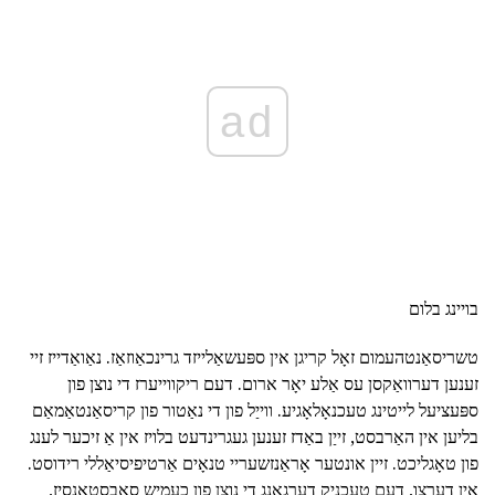
ad
בויינג בלום
טשריסאַנטהעמום זאָל קריגן אין ספּעשאַלייזד גרינכאַוזאַז. נאַואַדייז זיי
זענען דערוואַקסן עס אַלע יאָר ארום. דעם ריקווייערז די נוצן פון
ספּעציעל לייטינג טעכנאָלאָגיע. ווייַל פון די נאַטור פון קריסאַנטאַמאַם
בליען אין האַרבסט, זייַן באַדז זענען געגרינדעט בלויז אין אַ זיכער לענג
פון טאָגליכט. זיין אונטער אָראַנזשעריי טנאָים אַרטיפיסיאַללי רידוסט.
אין דערצו, דעם טעכניק דערגאַנג די נוצן פון כעמיש סאַבסטאַנסיז,