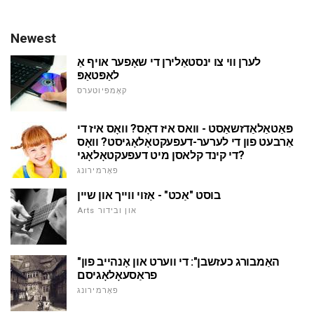
Newest
לערן ווי צו ינסטאַלירן די שאָפער אויף אַ
לאַפּטאַפּ
קאָמפּיוטערס
פּאַטאַלאַדזשאַסט - וואס איז דאָס? וואָס איז די
אַרבעט פון די לערער-דעפעקטאָלאָגיסט? וואָס
די קינד קלאסן מיט דעפעקטאָלאָגי?
פאָרמירונג
בוסט "אַכט" - אַזוי ווייך און שיין
Arts און ובידור
"האַמבורג כעזשבן": די ווערט און אָנהייב פון
פראַסעאָלאָגיסם
פאָרמירונג