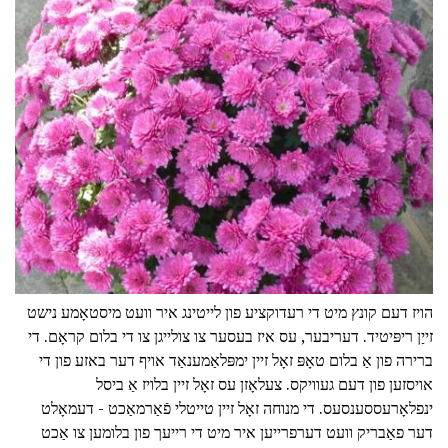
הויז דעם קונץ מיט די רעדוקציע פון לייטינג איר וועט מיסטאָמע נישט
זייַן ריפּיטיד. דעריבער, עס איז בעסער צו צולייגן צו די בלום קראָם. די
ברירה פון אַ בלום טאָפּ זאָל זיין ימפּלאַמענאַד אויף דער באזע פון די
אויסזען פון דעם געוויקס. צעלאָזן עס זאָל זיין בלויז אַ ביסל
ינפלאָרעססענסעס. די מנוחה זאָל זיין טייטלי פֿאַרמאַכט - דעמאָלט
דער פאַבריק וועט דערפרייען איר מיט די רייעך פון בלומען צו אַכט