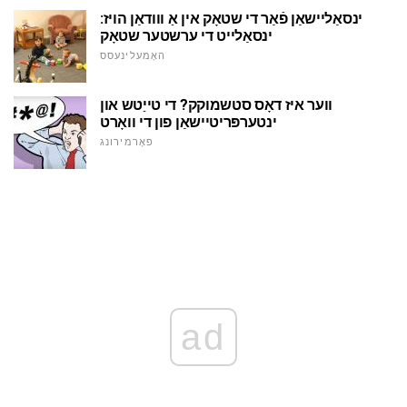
ינסאַליישאַן פֿאַר די שטאָק אין אַ ווודאַן הויז:
ינסאַלייט די ערשטער שטאָק
האָמעלינעסס
ווער איז דאָס סטשמוקק? די טייַטש און
ינטערפּריטיישאַן פון די וואָרט
פאָרמירונג
ad