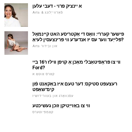
א יינציק פרוי - דעבי עלען
Arts & פֿאַרווייַלונג
פישער קעררי: וואָס די אַקטריסע האט קיינמאָל
פּלייַעד ווער עס יז אנדערע ווי פּרינצעסין לעיאַ?
Arts און ובידור
ווי צו פּראָפיטאַבלי מאַכן אַ קויפן ווילז ר16 ביי
Ford?
קאַרס אַוטאָ א
רעצעפּט סטיקס: דער טעם איז באַקאַנט פֿון
קינדשאַפט
עסנוואַרג און בעוורידזשיז
ווי צו באַזייַטיקן זוכן געשיכטע
קאָמפּיוטערס