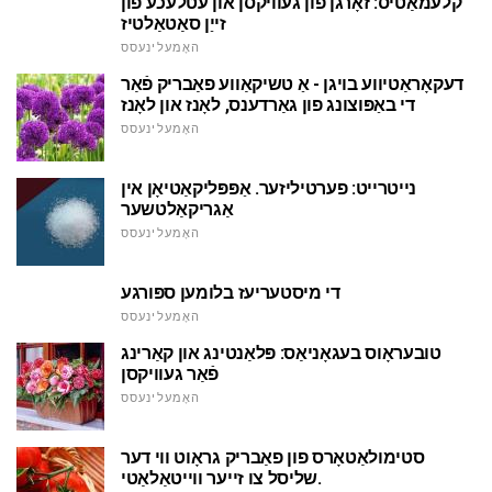
קלעמאַטיס: זאָרגן פון געוויקסן און עטלעכע פון
זייַן סאַטאַלטיז
האָמעלינעסס
דעקאָראַטיווע בויגן - אַ טשיקאַווע פאַבריק פֿאַר
די באַפּוצונג פון גאַרדענס, לאָנז און לאָנז
האָמעלינעסס
נייטרייט: פערטיליזער. אַפּפּליקאַטיאָן אין
אַגריקאַלטשער
האָמעלינעסס
די מיסטעריעז בלומען ספּורגע
האָמעלינעסס
טובעראָוס בעגאָניאַס: פּלאַנטינג און קאַרינג
פֿאַר געוויקסן
האָמעלינעסס
סטימולאַטאָרס פון פאַבריק גראָוט ווי דער
שליסל צו זייער ווייטאַלאַטי.