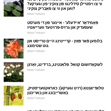
ווי צו ויסטיילן סידלינגז פון צוקיני פון וגערקע?
ווען און ווי צו פאַבריק צוקיני?
האָמעלינעסס
פּאָמידאָר 'איידעלע' - איינער פון די מערסט
שעפעדיק און גרויס-פרויטעד ווערייאַטיז
האָמעלינעסס
בלומען פֿאַר פּאַץ - קריייטינג היים טרייסט און
גוט שטימונג
האָמעלינעסס
לעוקאָדזשום קוואַל. פּלאַנטינג, ברידינג, זאָרגן
האָמעלינעסס
טלאַדיאַנטאַ (רויט וגערקע): כאראקטעריסטיק,
באַשרייַבונג און באריכטן
האָמעלינעסס