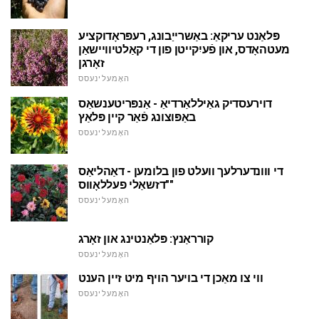
פּלאַנט עריקאַ: באַשרייַבונג, רעפּראָדוקציע
מעטהאָדס, און פֿעיִקייטן פון די קאַלטיוויישאַן
זאָרגן
האָמעלינעסס
דוירעסדיק גאַיללאַרדיאַ - אַנפּריטענשאַס
באַפּוצונג פֿאַר קיין פּלאַץ
האָמעלינעסס
די ווונדערלעך וועלט פון בלומען - דאַהליאַס
"דזשאַלי פעללאָווס"
האָמעלינעסס
קורראַנץ: פּלאַנטינג און זאָרג
האָמעלינעסס
ווי צו מאַכן די בויער הויף מיט זיין הענט
האָמעלינעסס