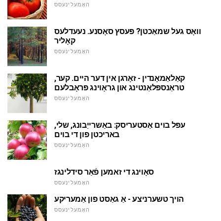
האָמעלינעסס
וואָס געל שמאַכטן? פּעסץ סאָסנע. נעעדלעס
קאָליר
האָמעלינעסס
קאַלאַמאָנדין - זאָרגן אין דער היים. קער,
טראַנספּלאַנטינג און גראָוינג פּראָבלעם
האָמעלינעסס
עפּל בוים אַסטעריסק: באַשרייַבונג, שלי,
באריכטן פון די בוים
האָמעלינעסס
סאָוינג די זאמען פֿאַר סידלינגז
האָמעלינעסס
הויך טשערניצע - אַ גאַסט פון אַמעריקע
האָמעלינעסס