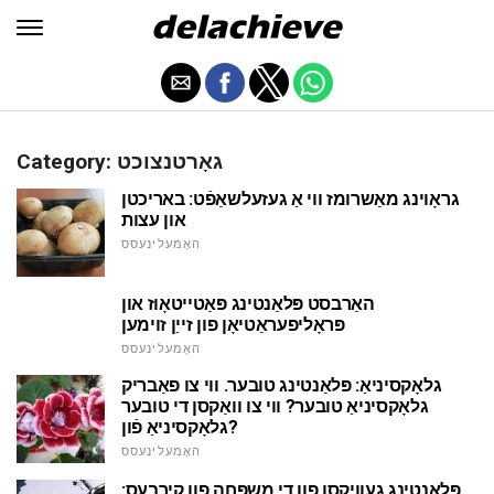
Category: גאָרטנצוכט
גראָוינג מאַשרומז ווי אַ געזעלשאַפֿט: באריכטן
און עצות
האָמעלינעסס
האַרבסט פּלאַנטינג פּאַטייטאָוז און
פּראָליפעראַטיאָן פון זייַן זוימען
האָמעלינעסס
גלאָקסיניאַ: פּלאַנטינג טובער. ווי צו פאַבריק
גלאָקסיניאַ טובער? ווי צו וואַקסן די טובער
גלאָקסיניאַ פֿון?
האָמעלינעסס
פּלאַנטינג געוויקסן פון די משפּחה פון קירבעס: