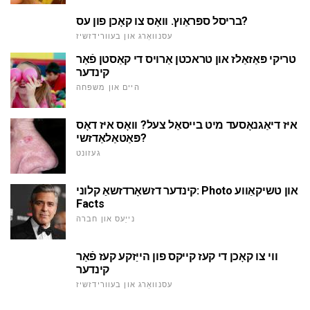
בריסל ספּראַוץ. וואָס צו קאָכן פון עס?
עסנוואַרג און בעוורידזשיז
טריקי פּאַזאַלז און טראכטן אַרויס די קאַסטן פֿאַר
קינדער
היים און משפּחה
איז דיאַגנאָסעד מיט בייסאַל צעל? וואָס איז דאָס
פּאַטאַלאַדזשי?
געזונט
קינדער דזשאָרדזשאַ קלוני: Photo און טשיקאַווע
Facts
נייַעס און חברה
ווי צו קאָכן די קעז קייקס פון הייַזקע קעז פֿאַר
קינדער
עסנוואַרג און בעוורידזשיז