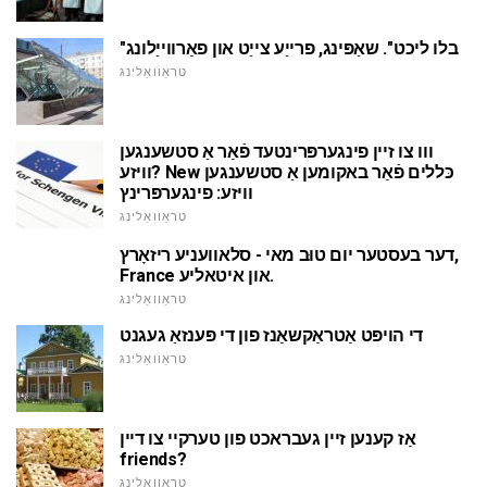
"בלו ליכט". שאַפּינג, פרייַע צייַט און פאַרווייַלונג
טראַוואַלינג
ווו צו זיין פינגערפּרינטעד פֿאַר אַ סטשענגען
וויזע? New כּללים פֿאַר באקומען אַ סטשענגען
וויזע: פינגערפּרינץ
טראַוואַלינג
דער בעסטער יום טוּב מאי - סלאוועניע ריזאָרץ,
France און איטאליע.
טראַוואַלינג
די הויפּט אַטראַקשאַנז פון די פּענזאַ געגנט
טראַוואַלינג
אַז קענען זיין געבראכט פון טערקיי צו דיין
friends?
טראַוואַלינג