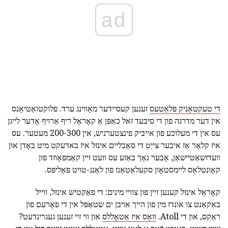
ad
די טעקטאַניק פּלאַטעס
זענען קעסיידער מאָווינג ערד. פלוקטואַטיאָנס
אין דער מדרגה פון די סיבעד זאל כאַפּן אַ קאָראַל ריף אַרויף אָדער לייגן
עס אין די מעלוכע פון אייביק פינצטערניש, אין 200-300 מעטער. עס
איז קלאָר אַז איבער צייַט די סאַבליים אינזל איז באדעקט מיט באָדן און
וועדזשאַטיישאַן, אָבער נאָך באַזע עס וועט זיין קאַמפּאָוזד פון
קאַונטלאַס ליימסטאָון סקעלאַטאַנז פון לאַנג-טויט פּאַליפּס.
קאָראַל אינזל קענען זיין פון צוויי מינים: די פאַקטיש אינזל, ווייל
באַקאַנט צו אונדז מין פון הייך אויבן ים שטאַפּל אין די פאָרעם פון
ראַקס, און די Atoll.
וואָס איז אַטאָללס
און ווי זיי זענען געגרינדעט?