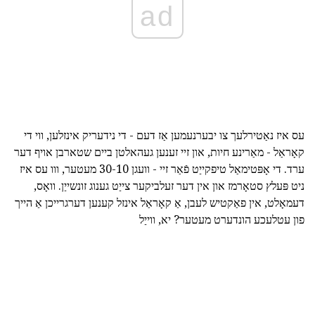
ad
עס איז נאַטירלעך צו יבערנעמען אַז דעם - די נידעריק אינזלען, ווי די
קאָראַל - מאַרינע חיות, און זיי זענען געהאלטן ביים שטארבן אויף דער
ערד. די אָפּטימאַל טיפקייַט פֿאַר זיי - וועגן 30-10 מעטער, ווו עס איז
ניט פּעלץ סטאָרמז און אין דער זעלביקער צייַט גענוג זונשייַן. וואָס,
דעמאָלט, אין פאַקטיש לעבן, אַ קאָראַל אינזל קענען דערגרייכן אַ הייך
פון עטלעכע הונדערט מעטער? יא, ווייַל