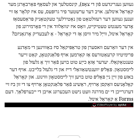
געווען געגרינדעט פֿון די צאָפּ), קינסטלעך און לעסאָף פאַרבאָרגן מער
קאָראַל אינזלען. אויב דער ערשטער פיר גרופּעס, עס איז קלאָר אַז זיי
זענען געווען דער רעזולטאַט פון נאַטירלעך טעקטאַניק פּראַסעסאַז
אָדער מענטש טעטיקייט, וואָס איז ינוואַלווד אין די פאָרמירונג פון
קאָראַל אינזל, ווייַל מיר וויסן אַז די קאָראַל - אַ לעבעדיק אָרגאַניזם?
אין דער וואַרעם וואסערן פון טראַפּיקאַל סיז באַוווינען די מאָדנע
פּרימיטיוו קרעאַטורעס אַז קאָרמען אויף פּלאַנקטאָן, קאַט זייער
טענטאַקאַלז. יעדער אַזאַ כייַע טוט בויען פֿאַר זיך אַ גלעזל פון
ליימסטאָון. פּאָליפּ יווענטשאַוואַלי דייז און די גלעזל בלייבט. אויף דער
באזע פון זייַן נייַ פּאָליפּ טוט בויען זיך ליימסטאָון וווינונג. און קאָראַל
קאָלאָניעס וואַקסן אַרויף, ראַשינג פֿאַר פּלאַנקטאָן אַרויף צו די זון ביז זיי
דערגרייכן די ים מדרגה וועט נישט העכערונג אויבן די ייבערפלאַך. דעם
Forms אַ קאָראַל אינזל.