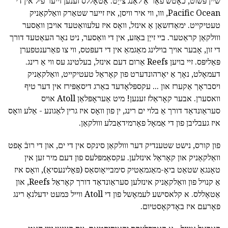
שיין פּשוט, כאָטש פֿאַר אַ לאַנג צייַט. אַטאָללס זענען זייער פיל אין די
Pacific Ocean, ווו, ווי איר וויסן, איז זייער שטאַרק וואַלקאַניק
טעטיקייט. ימאַדזשאַן אַ אינזל, וואָס איז עלעוואַטעד אויבן וואַסער
ווולקאַן קראַטער. ביי זייַן באַזע, אין די וואַסער, ניט נאָר העאַטעד דורך
די זון, אָבער אויך בוילינג מאַגמאַ אין די דעפּטס, ווי צו פאַרענטפערן
פּאַליפּס. זיי בויען Reefs אַרום דעם אינזל, בעלטינג עס ווי אַ רינג.
דעמאָלט, נאָך אַ יאָרהונדערט פון קאָראַל טעטיקייט, וואַלקאַניק
ויסבראָך אַקערז און ... עקספּלאָדעד באַרג דיסאַפּירז אין דער טיף
וואסערן. אבער קאָראַלז זענען! מיט אַעראָפּלאַן Atoll אויס
סעראַונדאַד דורך אַ בלוי ים רינג, ין פון וואָס איז גרין לאַגונע - אַלע וואָס
איז געבליבן פון די אַמאָל פאָרמידאַבלע ווולקאַן.
פון קורס, נישט שטענדיק דער ווולקאַן סינקס אין די ים, און די רובֿ אָפט
וואַלקאַניק און קאָראַל אינזלען. עקסאַמפּלעס פון דעם מיר זען אין
טאָנגאַ שטאַט ביאָ-מאַגמאַטיק סימבייאָוסאַס (פּאָלינעסיאַ), וואָס איז
אַ קנויל פון וואַלקאַניק אינזלען סעראַונדאַד דורך קאָראַל Reefs, און
אַטאָללס. א קלאסישע לעמאָשל פון די Atoll ווייל כּמעט ידעלנאָ רינג
פאָרעם איז באָדקאָסטיום.