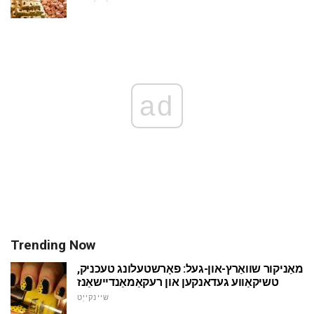
ad
Trending Now
מאַניקור שוואַרץ-און-געל: פאָרשטעלונג טעכניק,
טשיקאַווע געדאנקען און רעקאַמאַנדיישאַנז
שיינקייַט