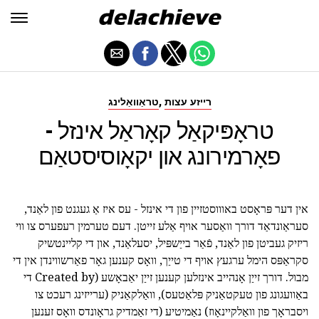
,
רייזע עצות
טראַוואַלינג
טראָפּיקאַל קאָראַל אינזל -
פאָרמירונג און יקאָוסיסטאַם
אין דער פּראָסט באוווסטזיין פון די אינזל - עס איז אַ געגנט פון לאַנד,
סעראַונדאַד דורך וואַסער אויף אַלע זייטן. דעם טערמין רעפערס צו ווי
ריזיק געביטן פון לאַנד, פֿאַר בייַשפּיל, יסעלאַנד, און די קליינטשיק
סקראַפּס הימל ערגעץ אויף די טייַך, וואָס קענען גאָר פאַרשווינדן אין די
מבול. דורך זייַן אָנהייב אינזלען קענען זייַן יאַבאָשע (Created by די
באַוועגונג פון טעקטאַניק פּלאַטעס), וואַלקאַניק (ערייזינג רעכט צו
ויסבראָך פון וואַלקיינאָוז) נאַמיטיע (די זאַמדיק גראָונדס וואָס זענען