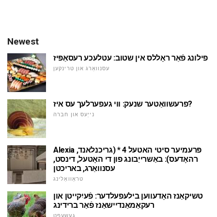
Newest
פילונג פֿאַר ראָללס אין שטוב: עטלעכע רעסאַפּיז
עסנוואַרג און טרינקען
פרעשוואַטער שנעק: ווי געפערלעך עס איז?
נייַעס און חברה
Alexia פּרעמיער סיטי האטעל 4 * (גריכנלאנד,
רהאָדעס): באַשרייַבונג פון די האָטעל, דינסט,
עסנוואַרג, באריכטן
טראַוואַלינג
טשיקאַנז האָדעווען בילעפעלדער: פֿעיִקייטן און
רעקאַמאַנדיישאַנז פֿאַר ברידינג
געשעפט