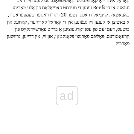
קאָראַל אינזל - אַ קאָמפּלעקס יקאָוסיסטאַם. עס קענען זיין האט
געזאגט אַז די Reefs זענען די מערסט פּאַפּיאַלאַס פון אַלע מאַרינע
כאַבאַטאַץ. קיינמאָל דראָפּס ונטער 20 דיגריז וואַסער טעמפּעראַטור,
אַ באַשיצן אַז קענען זיין געפֿונען אין די קאָראַל קאָרידערז, קאַוועס און
בושעס, דעם זעט פון עסנוואַרג צוציען אַ ברייט פאַרשיידנקייַט פון
קרעאַטורעס. פּאַליפּס פאַרנוצן פּלאַנקטאָן, און זיי, אין דרייען, גריזשען
פאַרביק
ad