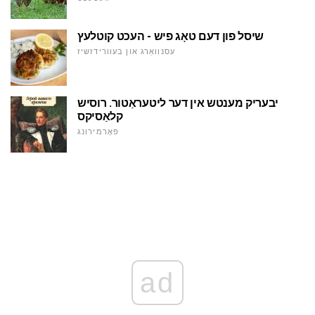
שיסל פון דעם טאָג פיש - העכט קוטלעץ
עסנוואַרג און בעוורידזשיז
יבעריק מענטש אין דער ליטעראַטור. רוסיש
קלאַסיקס
פאָרמירונג
ad