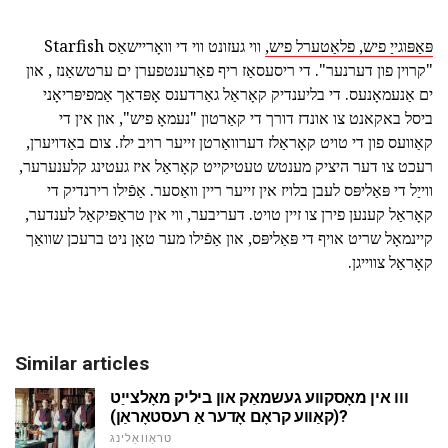
פּאַפּוגייַ פיש, פלאַטערל פיש,
ווי געזונט ווי די וואָריישאַס Starfish
"קרוין פון דערנער". די ריסעסאַז ריף פאַרענטפערן ים ערטשאַנז , און
ים אַנעמאָנעס. די בליענדיק קאָראַל גאַרדענס אָפּדאַך אַמפיפּריאָני
ביסל באקאנט צו אונדז דורך די קאַרטון "נעמאָ פיש", און אין די
קאַוועס פון די טויט קאָראַלז דערוואַרטן זייער רויב ילז. צום באַדויערן,
רעכט צו דער היציק מענטש טעטיקייט קאָראַל איז געטינג קלענערער,
ווייַל די פּאַליפּס לעבן בלויז אין זייער ריין וואַסער. אַפֿילו רירנדיק די
קאָראַל קענען פירן צו זיין טויט. דעריבער, ווי אין טראַפּיקאַל לענדער,
קיינמאָל שריט אויף די פּאַליפּס, און אַפֿילו מער טאָן ניט ברעכן שוואַך
קאָראַל צווייגן.
Similar articles
ווו אין מאָסקווע געשמאַק און ביליק מאָלצייַט
(קאַווע קראָם אָדער אַ רעסטאָראַן)?
טראַוואַלינג