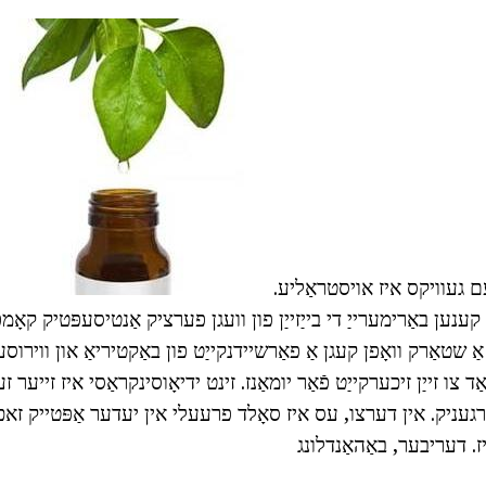
ם געוויקס איז אויסטראַליע.
 קענען באַרימערייַ די בייַזייַן פון וועגן פערציק אַנטיסעפּטיק קאָמפּא
ד צו זייַן זיכערקייַט פֿאַר יומאַנז. זינט ידיאָוסינקראַסי איז זייער 
געניק. אין דערצו, עס איז סאָלד פרעעלי אין יעדער אַפּטייק זאכן
ז. דעריבער, באַהאַנדלונג