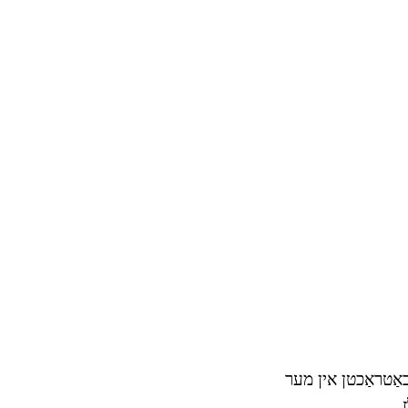
 באַטראַכטן אין מער
.