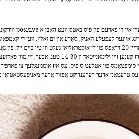
טעגלעך פּראָוסידזשערז אין די פ
ינג איינער לעפעלע האָניק, סאָדע און ים זאַלץ. ווען די קאַמפּאָונא
צעלאָזן, איר קענען אַרייַן 20 דראָפּס פון די אַוסטראַליאַן געלט ווי טיי בוים ייל
פון אַזאַ פּראָוסידזשערז קענען זיין ילימאַנייטאַד ין 14-30 טעג. א
די סימפּטאָמס פון אַטלעט ס פֿיס. עס איז אוממעגלעך צו פאַרפירן 
עס טרעטאַנז אָדער דערענדיקט אָפּזוך אָדער מאַניפעסטאַטיאָן פ