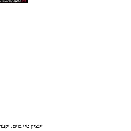
יינציק טיי בוים.
יקערד