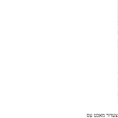
ראָצעדור מאכט עס