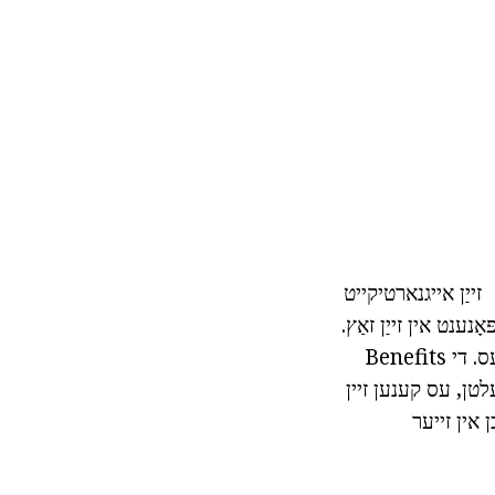
זייַן אייגנארטיקייט
ָנענט אין זייַן זאַץ.
אַז ס וואָס מאכט עס אַ שטאַרק וואָפן קעגן אַ פאַרשיידנקייַט פון באַקטיריאַ און ווירוסעס. די Benefits
זעלטן, עס קענען זיין
 אין זייער