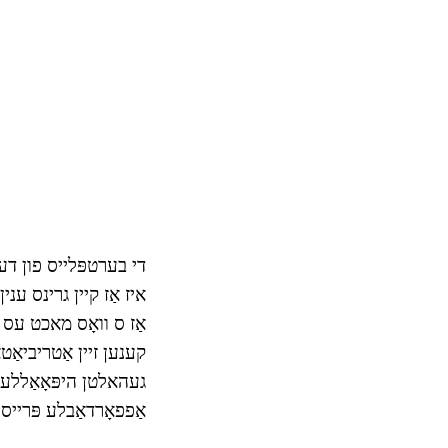
די בערטפּלייס פון דע
איז אַז קיין גרינס ענין
קענען זיין אַטריביאַטאַ
געהאלטן היפּאָאַללער
אַפפאָרדאַבלע פּרייסי