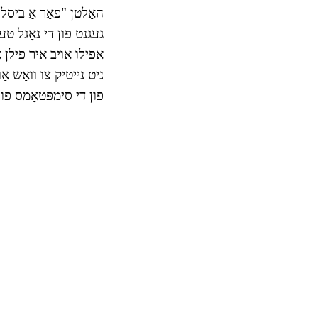
געגנט פון די נאָגל טעל
אַפֿילו אויב איר פילן
ניט נייטיק צו וואַש אַ
פון די סימפּטאָמס פון די