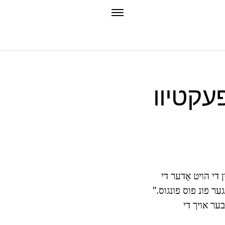
פעקטיוו
ן די הויט אָדער די
ער פונ פוס פונגוס."
בער אויך די