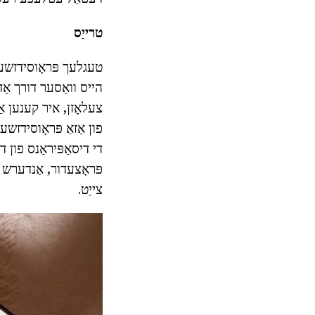
טרייַס
הייס וואַסער דורך אַד
די דיסאַפּיראַנס פון 
פּראָצעדור, אַנדערש 
צייַט.