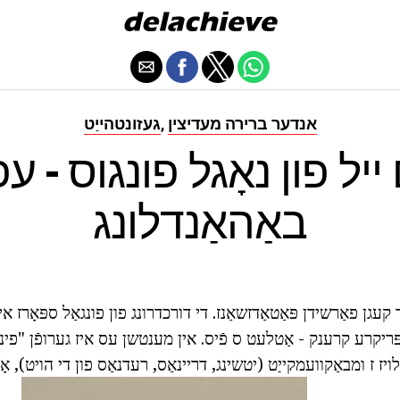
אנדער ברירה מעדיצין
געזונטהייַט
,
 ייל פון נאָגל פונגוס - ע
באַהאַנדלונג
קעגן פאַרשידן פּאַטאַדזשאַנז. די דורכדרונג פון פונגאַל ספּאָרז אי
פּריקרע קרענק - אַטלעט ס פֿיס. אין מענטשן עס איז גערופֿן "פינג
ז ז ומבאַקוועמקייַט (יטשינג, דריינאַס, רעדנאַס פון די הויט), אָ