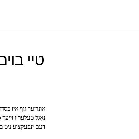
טיי בוים
אונדזער גוף איז כּסדר 
נאָגל טעלער ז זייער 
דעם ינפעקציע ניט בלוי