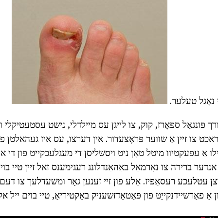
י נאָגל טעלער.
 פונגאַל ספּאָרז, קוק, צו לייגן עס מיילדלי, נישט עסטעטיקלי וו
אכט צו זיין אַ שווער פּראָצעדור. אין דערצו, עס איז געהאלטן פֿא
 אַפֿילו אַ עפעקטיוו מיטל טאָן ניט ויסשליסן די מעגלעכקייט פון די או
נדער ברירה צו נאָרמאַל באַהאַנדלונג רעגימענס זאל זיין טיי בוים 
וצן עטלעכע רעסאַפּיז. אַלע פון זיי זענען גאָר ומשעדלעך צו דעם 
ן אַ פאַרשיידנקייַט פון פּאַטאַדזשעניק באַקטיריאַ, טיי בוים ייל אק