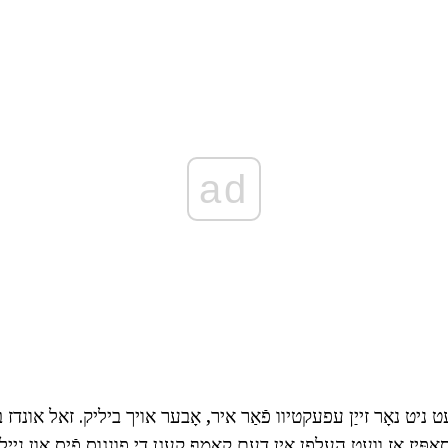
ad
ט ניט נאָר זייַן עפעקטיוו פֿאַר איר, אָבער אויך ביליק. זאל אונדז
יז אַז וועט העלפן אין דעם קאַמף קעגן די פונגוס פֿיס און ניילז