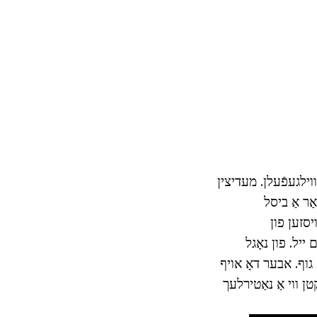
וילגעפֿעלן. מעדיצין
ַר אַ ביסל
יסזען פון
ייל. פון נאָגל
גוף. אבער דאָ אויף
טן ווי אַ נאַטירלעך