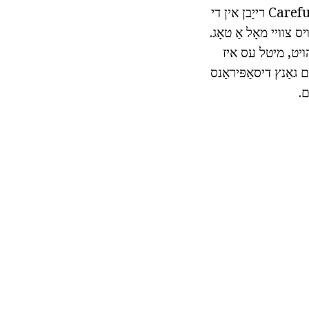
האַלטן "פֿאַר אַ ביסל מינוט ענין." א ביסל דראָפּס פון געלט שטעלן אויף ריין פֿיס, Carefully רייַבן אין די
ס צוויי מאָל אַ טאָג.
הויט, מיטל עס איז
 גאַנץ דיסאַפּיראַנס