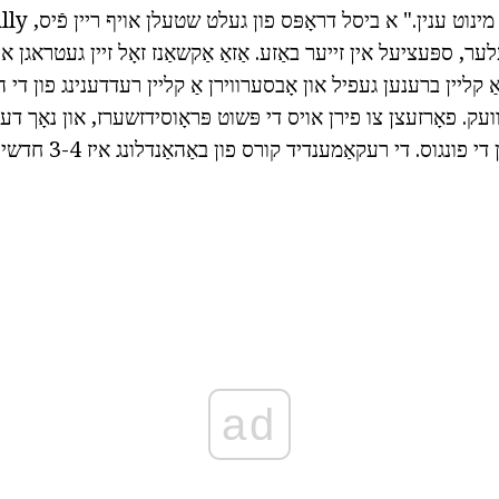
ער, ספּעציעל אין זייער באַזע. אַזאַ אַקשאַנז זאָל זיין געטראגן אוי
 אַ קליין ברענען געפיל און אָבסערווירן אַ קליין רעדדענינג פון די 
וועק. פאָרזעצן צו פירן אויס די פּשוט פּראָוסידזשערז, און נאָך דעם
 פונגוס. די רעקאַמענדיד קורס פון באַהאַנדלונג איז 3-4 חדשים.
ad