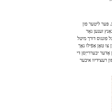
אָרעם פון פֿיס באַטס וועט האָבן אַ positive ווירקונג. פּער ליטער פון
ַנץ זענען גאָר
. פון נאָגל פונגוס דורך מיטל
בער, זיי מוזן פאָרזעצן צו טאָן אַפֿילו נאָך
אָדער יבעררייַסן די
ון רעצידיוו איבער