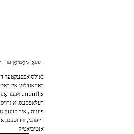
דעפאָרמאַטיאָן פון ד
נאַילס אַפפעקטעד דורך
באַהאַנדלונג איז באטר
months. אבער
רעלאַפּסעס. א גרויס א
פונגוס , איר קענען נ
די פונגי, ווירוסעס, או
אַנטיביאָטיק.