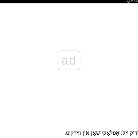
ad
יק ייל: אַפּלאַקיישאַן און ווירקונג