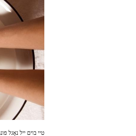
טיי בוים ייל נאָגל פו