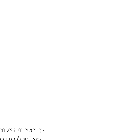
פון די טיי בוים ייל
ווע
דעטאַל עטלעכע רעסאַפּ