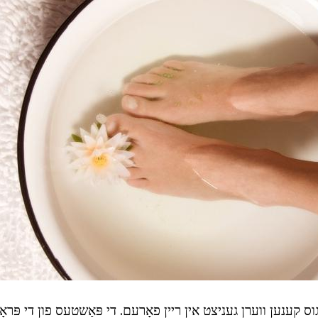
נגוס קענען ווערן געניצט אין ריין פאָרעם. די פּאַשטעס פון די פּ