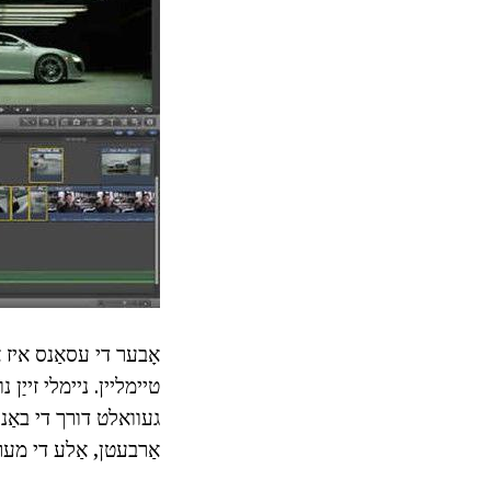
אָבער די עסאַנס איז א
געוואלט דורך די באַני
אַרבעטן, אַלע די מער 