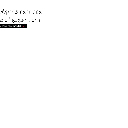
אַזוי, ווי איז שוין קל
ינדיסקרייבאַבאַל סומע