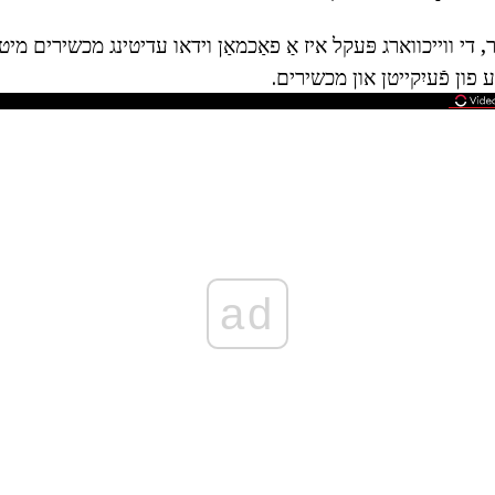
אָר, די ווייכווארג פּעקל איז אַ פאַכמאַן וידאו עדיטינג מכשירים מיט 
 פון פֿעיִקייטן און מכשירים.
ad