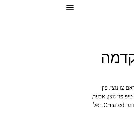
קדמה
אַם צו נוצן. פון
יפּ פון נוצן, אָבער,
לויט צו פילע עקספּערץ, איז גאָרנישט בעסער ווי לעצט קאַט פּראָ, האט נישט נאָך געווען Created. זאל