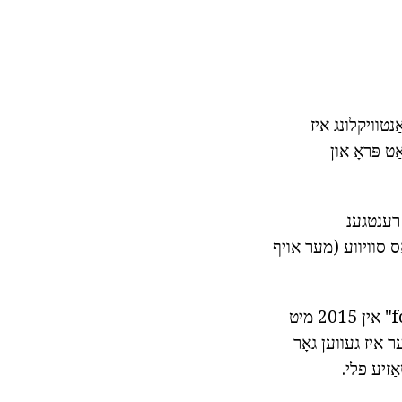
נטוויקלונג איז
ט פּראָ און
 רענטגענ
ס סוויווע (מער אויף
ווי פֿאַר די אַפּלאַקיישאַן ס פּאָפּולאַריטעט, למשל, דער דירעקטאָר פון די פילם "focus" אין 2015 מיט
ר איז געווען גאָר
ַזיע פלי.