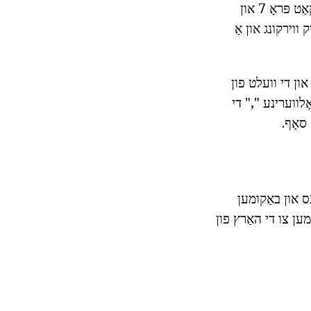
עס איז ניט חידוש, ווייַל די ווייכווארג פּעקל זיך, קיין ענין וואָס איז די ווערסיע, לעצט קאַט פּראָ 7 און
נציק ווירקונג און אַ
ון די וועלט פון
 מענטשן: די אָנהייב. וואָלווערינע "," די
סאָף.
עס און באַקומען
מען צו די האַרץ פון