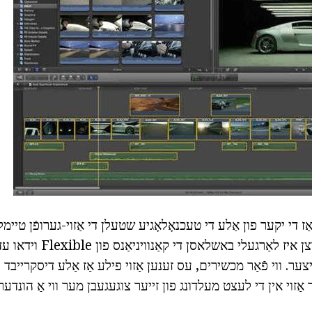
ַז די יקער פון אַלע די טעכנאָלאָגיע שטעלן די אַזוי-גערופֿן טיימל
טיימליין. ניימלי זייַן נוצן איז ל
צער. ווי פֿאַר מכשירים, עס זענען אַזוי פילע אַז אַלע דיסקרייבד 
אַזוי אין די לעצט מעלדונג פון זייער צוגעגעבן מער ווי אַ הונדער