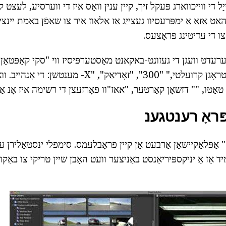
צט קאַט פּראָ 10 האט אַזאַ אַ ימפּרעסיוו געצייַג אַז אַלאַוז איר צו שאַפֿן באמת יי
צו די עדיטינג פּראָצעס.
רעדט וועגן די געזונט-באקאנט מאַסטערפּיסיז ווי "סקי קאַפּטאַן א
מאָרגן," "ניט צו פאַרטראָגן קרועלטי," "300", "זאָדיאַק", "X-
 טאַטו, "" דזשאָן קאַרטער, "אאז"וו פאָרזעצן די רשימה איז אָנ אַ 
ּראָ רענטגענ
" אַפּלאַקיישאַן אַרבעט אָן קיין פּראָבלעמס. סימפּלי ינסטאַלירן 
יד אַז אַ יניקספּיריאַנסט באַניצער וועט האָבן שיין טריקי צו באַקו