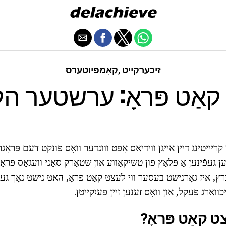
זיכערקייַט
קאָמפּיוטערס
,
קאַט פּראָ: ערשטער ה
קריייטינג דיין אייגן ווידיאס אָפֿט ווונדער וואָס פּונקט דעם פּראָגר
 געפֿינען אַ פּלאַץ פון טשיקאַווע און שטאַרק סאָני וועגאַס פּראָ ט
כווארג פּעקל, און וואָס זענען זייַן פֿעיִקייטן.
ט קאַט פּראָ?