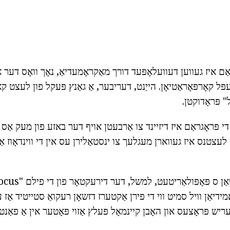
ם איז געווען דעוועלאָפּעד דורך מאַקראָמעדיאַ, נאָך וואָס דער אַ
ּל קאָרפּאָראַטיאָן. הייַנט, דעריבער, אַ גאַנץ פּעקל פון לעצט קאַ
" פּראָדוקטן.
די פּראָגראַם איז דיזיינד צו אַרבעטן אויף דער באזע פון מעק אַס
לעצטנס איז געווארן מעגלעך צו ינסטאַלירן עס אין די ווינדאָוז אַ
מידיאַן וויל סמיט ווי די פירן אַקטערז דזשאָן רעקואַ סטייטיד אַז ע
ריש פּראָצעס און האָבן קיינמאָל פּעלץ אַזוי פּאָטער אין אַ פאַנטא