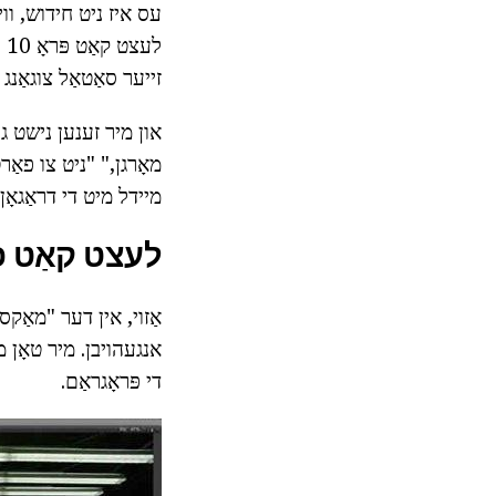
לע
זייער סאַטאַל צוגאַנג 
און מיר זענען נישט גע
מיידל מיט די דראַגאָן
לעצט קאַט פ
אַזוי, אין דער "מאַקס
אנגעהויבן. מיר טאָן מ
די פּראָגראַם.