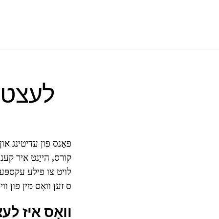
לעצט 
פאַנס פון עדיטינג און 
קורס, הייַנט איר קענען
ס זען וואָס מין פון וויי
וואָס איז לעצ