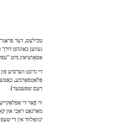
טכילעס, דער פּראָגראַ
געווען באָוגהט דורך עפ
אַסאָושיאַץ מיט "עפּל
די גרונט ווערסיע פון 
פּלאַטפאָרמע, כאָטש 
דעם שפּעטער).
מאַרגאָט ראַבי און קאַ
ינוואַלווד אין די שעפע