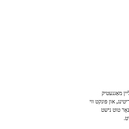
יין מאַגנעטיק
אַרגעלי באשלאסן די קאַנוויניאַנס פון Flexible וידאו עדיטינג, און פּונקט ווי
נאָר טוט נישט
ט.