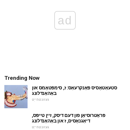
ad
Trending Now
סטעאַטאָסיס פּאַנקרעאַס: ז, סימפּטאָמס און
באַהאַנדלונג
געזונטהייַט
פּראָטרוסיאָן פון דעם דיסק, זייַן טייפּס,
דיאַגנאָסיס, ז און באַהאַנדלונג
געזונטהייַט