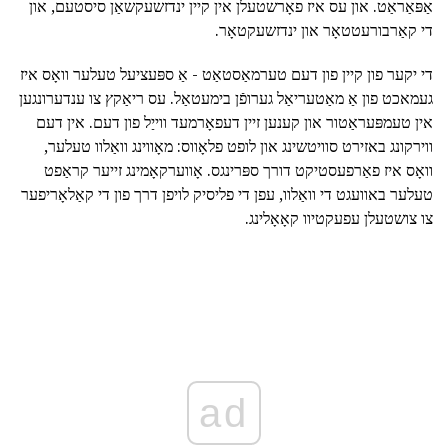
אַפּאַראַט. און עס איז פאָרשטעלן אין קיין ינדזשעקשאַן סיסטעם, און
די קאַרבורעטטאָר און ינדזשעקטאָר.
די יקער פון קיין פון דעם טערמאַסטאַט - אַ ספּעציעל טעלער וואָס איז
געמאכט פון אַ מאַטעריאַל גערופֿן בימעטאַל. עס ריאַקץ צו ענדערונגען
אין טעמפּעראַטור און קענען זיין דעפאָרמעד ווייַל פון דעם. אין דעם
ווירקונג באזירט סוויטשינג און לופט פלאָווס: מאָווינג וואַלוו טעלער,
וואָס איז פאַרפעסטיקט דורך ספּרינגס. אָווערקאָמינג זייער קראַפט
טעלער באוועגט די וואַלוו, עפן די פליסיק לויפן דרך פון די קאַלאָריפער
צו צושטעלן עפעקטיוו קאָאָלינג.
ad