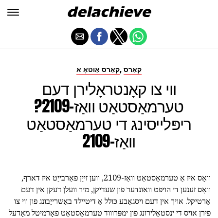
,
קאַרס
קאַרס אַוטאָ א
ווי צו קאָנטראָלירן דעם
טערמאַסטאַט וואַז-2109?
ריפּלייסינג די טערמאַסטאַט
וואַז-2109
וואָס איז אַ טערמאַסטאַט וואַז-2109, ווען זייַן פאַרבייַט איז דארף,
וואָס זענען די הויפּט וואונדער פון שעדיקן, מיר וועלן דעקן אין דעם
אַרטיקל. אויך אין דעם ויסגאַבע כּולל אַ דיטיילד באַשרייַבונג פון ווי צו
פירן אויס די ינסטאַלירונג פון ימפּרוווד טערמאַסטאַט פאָרמיטל מאָדעל