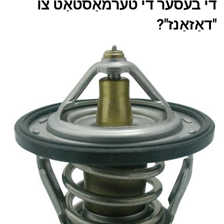
די בעסער די טערמאַסטאַט צו
"דאַזאַנז"?