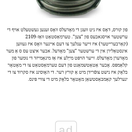
פון קורס, דאָס איז ניט וועגן די מאָדעלס וואָס זענען געשטעלט אויף די
ערשטער אויסגאבעס פון "צען". טערמאַסטאַט וואַז-2109
(קאַרבערייטער) איז זייער ענלעך צו דעם איינער וואָס איז געווען
אינסטאַלירן אין די ערשטער "צען" מאָדעל. אבער איצט עס ס אַ מער
מאָדערן מאָדעלס. זייער הויפּט מייַלע איז אַז מינאַמייזד די נומער פון
קלאַמפּס. אָבער אַטאַטשמאַנט פון דעם טערמאַסטאַט צו די מאָטאָר
בלאָק איז נישט צופֿרידן מיט אַ קורץ רער. די האָוסינג איז סקרוד צו די
ינערלעך קאַמבאַסטשאַן מאָטאָר בלאָק מיט די צוויי פּינס.
ad