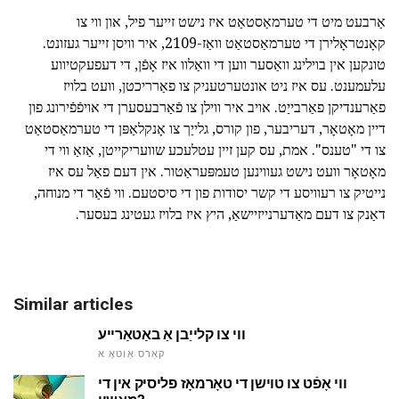
אַרבעט מיט די טערמאַסטאַט איז נישט זייער פיל, און ווי צו
קאָנטראָלירן די טערמאַסטאַט וואַז-2109, איר וויסן זייער געזונט.
טונקען אין בוילינג וואַסער ווען די וואַלוו איז אָפֿן, די דעפעקטיווע
עלעמענט. עס איז ניט אונטערטעניק צו פאַרריכטן, וועט בלויז
פאַרענדיקן פאַרבייַט. אויב איר ווילן צו פֿאַרבעסערן די אויפֿפֿירונג פון
דיין מאָטאָר, דעריבער, פון קורס, גלייַך צו אָנקלאַפּן די טערמאַסטאַט
צו די "טענס". אמת, עס קען זיין עטלעכע שוועריקייטן, אַזאַ ווי די
מאָטאָר וועט נישט געווינען טעמפּעראַטור. אין דעם פאַל עס איז
נייטיק צו רעוויסע די קשר יסודות פון די סיסטעם. ווי פֿאַר די מנוחה,
דאַנק צו דעם מאַדערנייזיישאַ, היץ איז בלויז געטינג בעסער.
Similar articles
ווי צו קלייַבן אַ באַטאַרייע
קאַרס אַוטאָ א
ווי אָפֿט צו טוישן די טאָרמאָז פליסיק אין די