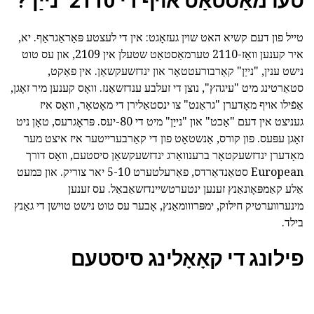
טערמאַסטאַט אויף די 2110 "נייַן"?
טייל פון דעם קשיא האט שוין געזאָגט: אין די לעצטע פּאַראַגראַף. יא,
איר קענען וואַז-2110 טערמאַסטאַט שטעלן אין 2109, און עס טוט
נישט ענין, "נייַן" קאַרבורעטטאָר און ינדזשעקשאַן. אין פאַקט,
סטאַרטינג מיט "עיגהץ", נוצן די זעלבע ענדזשאַנז. וואָס קענען מיר זאָגן,
אַפֿילו אויף מאָדערן "גראַנט" צו ינסטאַלירן די מאָטאָר, וואָס איז
געניצט אין דעם "אַכט" און "נייַן" מיט די 80-יעס. פּראָגרעס, טאָן ניט
זאָגן עפּעס. פון קורס, אַנשטאָט פון די קאַרבערייטער איז איצט מער
מאָדערן ינדזשעקטאָר ברענוואַרג ינדזשעקשאַן סיסטעם, וואָס דורך
European סטאַנדאַרדס, פאַרעלטערט 5-10 יאר צוריק. און כּמעט
אַלע קאַמפּאָונאַנץ זענען ינטערטשיינדזשאַבאַל. עס זענען
מינערווערטיק חילוק, ימפּרווומאַנץ, אָבער עס טוט נישט טוישן די גאַנץ
בילד.
פילונג די קאָאָלינג סיסטעם