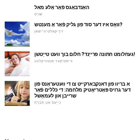
האַנדבאַגס פֿאַר אַלע מאל
שניט
וואָס איז דער סוד פון גליק פֿאַר אַ מענטש?
זיך-קאַלטיוויישאַן
געחלומט חתונה פרייַנד? חלום בוך וועט טייַטשן!
גייסטיקער אנטוויקלונג
א בריוו פון דאנקבארקייט צו די וועטעראַנס פון
דער גרויס פּאַטריאָטיק מלחמה: די כּללים פֿאַר
שרייבן און לעמאָשל
נייַעס און חברה