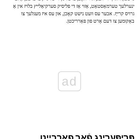
ינערלעך טערמאַסטאַט, אַזוי אַז די פליסיק סערקיאַלייץ בלויז אין אַ
גרויס קרייַז. אבער עס וועט נישט קאָכן, און עס איז מעגלעך צו
באַקומען צו דעם אָרט פון פאַרריכטן.
ad
פּריפּערינג פֿאַר פאַרבייַט