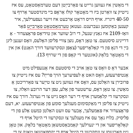
די מאַשין איז געווען גרייט צו פאַרבייַטן דעם טערמאַסטאַט, עס איז
נייטיק צו וואַרטן ביז די מאָטאָר קולז אַראָפּ ביי מינדסטער אַרויף צו
40-50 דיגריז. אויף הייס דראָט אַרבעט איז זייער געפערלעך, איר
קענען באַקומען געברענט. געטאן
טערמאַסטאַט פאַרבייַט
פֿאַר
וואַז-2109 איז גאַנץ שנעל, די רובֿ שווער און טידיאַס פּראָצעדור - אַ
דריינינג סיסטעם. צו טאָן דאָס, נוצן צוויי פליסן האָלעס, וואָס זענען ליגן
בייַ די דנאָ פון די קאַלאָריפער (צאַפּן ונסקרעוועד דורך האַנט) און אין
די מאָטאָר בלאָק (אונטער די קאָפּ פון די שרויף 13).
אבער דאָ ס וואָס צו טאָן אויב די סיסטעם איז אָנגעפילט מיט
אַנטיפרעעזע, וואָס האט אַ לעפיערעך הויך פּרייַז? עס איז נייטיק צו
פּרובירן צו האַלטן עס, וואָס איז געווען ניט צו טייַער צו פאַרריכטן אַ
מאַשין. צו טאָן דאָס, ערשטער פון אַלע, עפן דער הרובע וואַלוו, צו
ונסקרעוו די קלאַמערן אויף די רער וואָס גייט צו די גערגל. דורך עס איז
נייטיק צו פליסן די מאַקסימום מעגלעך סומע פון אַנטיפרעעזע. יא, דעם
פּראָצעדור איז פּאַמעלעך, אָבער עס וועט האַלטן כּמעט אַלע פון די
פליסיק. בלויז נאָך עס איז מעגלעך צו ונסקרעוו די היטל אויף די
קאַלאָריפער און די ינערלעך קאַמבאַסטשאַן מאָטאָר בלאָק. און טאָן
ניט פאַרגעסן צו ונסקרעוו די היטל אויף די יקספּאַנשאַן טאַנק צו די