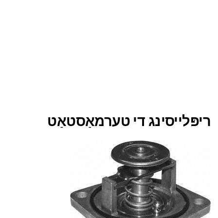
ריפּלייסינג די טערמאַסטאַט