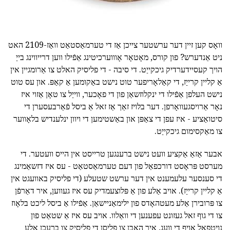
וואָס קען זיין דער ערשטער צייכן אַז די טערמאַסטאַט וואַז-2109 האט
ניט אַנדערש? פון קורס, מאָטאָר אָוווערכיטינג אַפֿילו ווען דרייווינג בייַ
הויך קעסיידערדיק גיכקייַט. די סיבה - די פליסיק האלט צו אַרומגיין אין
אַ קליין קרייַז, די קאַלאָריפער טוט נישט באַקומען אַ קאַפּ. און עס טוט
נישט העלפן אַפֿילו די ינקלוזשאַן פון די פאָכער, ווייַל צו טאָן אַזוי איז
נאָר אַרויסגעוואָרפן. דער בלויז זאַך אַז זאל אַ ביסל פֿאַרבעסערן די
סיטואַציע - איז עפן די צאַפּן און באַשטימען די ויוון ינלענדיש בלאָווער
צו מאַקסימום גיכקייַט.
אבער אַזאַ אַקציע וועט נישט ברענגען טרייסט אין הייס וועטער. די
מערסט פּראָסט דורכפאַל פון דעם טערמאַסטאַט - עס איז דזשאַמינג
די סענסער עלעמענט אין דער ערשט שטעלע (די פליסיק באוועגט אין
אַ קליין קרייַז). אויב אַלע פון אַ פּלוצעמדיק עס איז געווען, איר דאַרפֿן
צו פּרובירן אַלע מעטהאָדס פון ילימאַניישאַן. אַפֿילו אַ ביסל ליכט בלאָוז
צו די גוף זאל געזונט עפענען די וואַלוו. אויב עס איז אַ שטאַט פון
נויטפאַל אויף די וועג, איר האָבן צו פליסן די פליסיק צו ברעכן אַלע