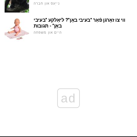
נייַעס און חברה
ווי צו זאָרגן פֿאַר "בעיבי באָן"? ליאַלקע "בעיבי
באָן" - תגובות
היים און משפּחה
ad