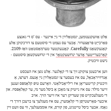
אַלט אַוועקגענומען, ינסטאַלירן די נייַ איינער - עס 'ס די גאנצע
פאַרבייַט פּראָצעדור. אָבער עס נעמט די סיסטעם צו דורכקוקן אַלע
קאַנעקשאַנז Carefully. קאָננעקטעד טערמאַסטאַט וואַז-2109.
קאַרבערייטער אָדער ינדזשעקטאָר
אין די ינדזשעקשאַן סיסטעם -
נישט וויכטיק.
ווען ארבעטן צוקוקנ זיך צו די קאָלנער. אַלט נוצן איז העכסט
אַנדיזייראַבאַל, עס איז בעסער צו ינסטאַלירן נייַ אָנעס. דערצו, אַ
וויכטיק קריטעריאָן איז רילייאַבילאַטי. וואָרעם טיפּ קלאַמפּס זענען
זייער מילד: עס איז נייטיק צו מאַכן אַ ביסל מער מי, ער קאַלאַפּסיז. און
די מעגלעכקייט פון שעדיקן רער איז זייער הויך. אויב
איבער-פאַרשטייַפן די קלאַמערן, עס איז מעגלעך צו ברעכן דורך די
גאַמז. אבער ביסל טייטנינג, פון קורס, איז אוממעגלעך, ווי עס וועט זיין