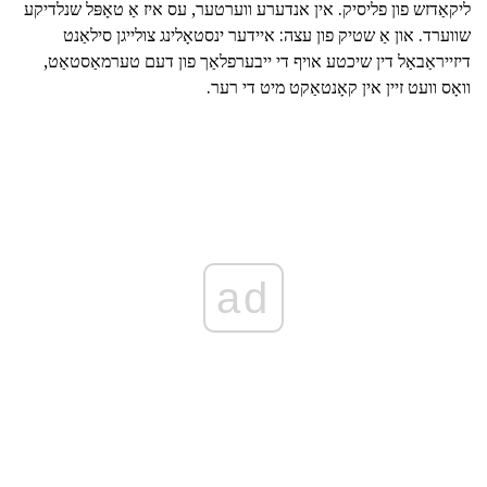
ליקאַדזש פון פליסיק. אין אנדערע ווערטער, עס איז אַ טאָפּל שנלדיקע
שווערד. און אַ שטיק פון עצה: איידער ינסטאָלינג צולייגן סילאַנט
דיזייראַבאַל דין שיכטע אויף די ייבערפלאַך פון דעם טערמאַסטאַט,
וואָס וועט זיין אין קאָנטאַקט מיט די רער.
ad