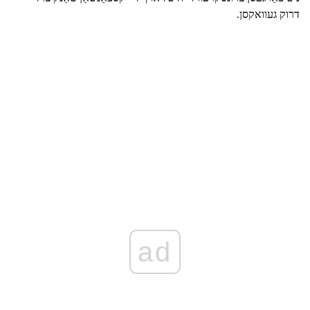
דרוק געוואקסן.
ad