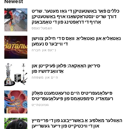
Newest
כּללים פֿאַר באַשטעטיקן די גאַז מעטער. שריט
דורך שריט ינסטראַקשאַנז אויף באַשטעטיקן
אַרויף די דראַפטינג פון די טאָמבאַנק
האָמעלינעסס
נאַטאַליאַ און נאַטאַליאַ: וואָס ס די חילוק צווישן
די ווייבער ס נעמען
נייַעס און חברה
סיריאַן האָאָקאַה: פּלאַן פֿעיִקייטן און
אַדוואַנידזשיז פון
היים און משפּחה
פּיעלאָנעפריטיס היים טרעאַטמענט פאָלק
רעמאַדיז. סימפּטאָמס פון פּיעלאָנעפריטיס
געזונטהייַט
האָוולער מאַלפּע: אַ באַשרייַבונג פון די פּריימייץ
און די וויכטיקייט פון זייער געשרייען