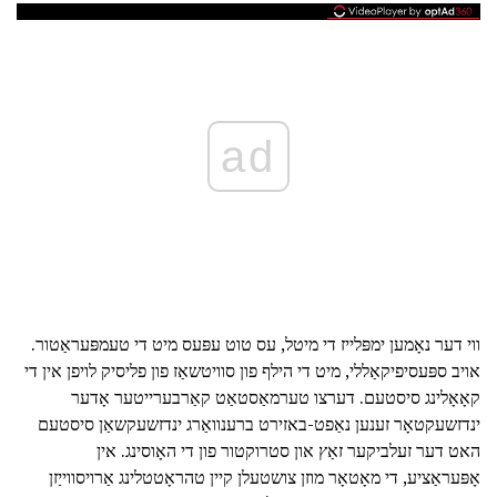
ad
ווי דער נאָמען ימפּלייז די מיטל, עס טוט עפּעס מיט די טעמפּעראַטור.
אויב ספּעסיפיקאַללי, מיט די הילף פון סוויטשאַז פון פליסיק לויפן אין די
קאָאָלינג סיסטעם. דערצו טערמאַסטאַט קאַרבערייטער אָדער
ינדזשעקטאָר זענען נאַפט-באזירט ברענוואַרג ינדזשעקשאַן סיסטעם
האט דער זעלביקער זאַץ און סטרוקטור פון די האָוסינג. אין
אָפּעראַציע, די מאָטאָר מוזן צושטעלן קיין טהראָטטלינג אַרויסווייַזן