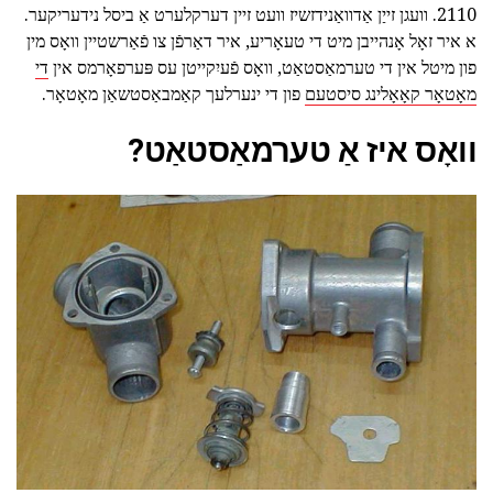
2110. וועגן זייַן אַדוואַנידזשיז וועט זיין דערקלערט אַ ביסל נידעריקער.
א איר זאָל אָנהייבן מיט די טעאָריע, איר דאַרפֿן צו פֿאַרשטיין וואָס מין
פון מיטל אין די טערמאַסטאַט, וואָס פֿעיִקייטן עס פּערפאָרמס אין
די
מאָטאָר קאָאָלינג סיסטעם
פון די ינערלעך קאַמבאַסטשאַן מאָטאָר.
וואָס איז אַ טערמאַסטאַט?