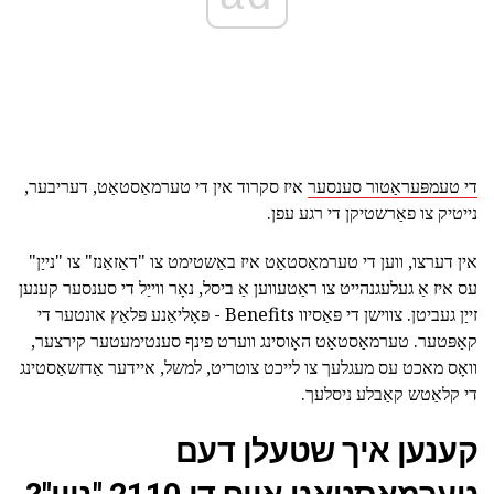
די טעמפּעראַטור סענסער
איז סקרוד אין די טערמאַסטאַט, דעריבער,
נייטיק צו פאַרשטיקן די רגע עפן.
אין דערצו, ווען די טערמאַסטאַט איז באַשטימט צו "דאַזאַנז" צו "נייַן"
עס איז אַ געלעגנהייט צו ראַטעווען אַ ביסל, נאָר ווייַל די סענסער קענען
זייַן געביטן. צווישן די פּאַסיוו Benefits - פּאָליאַנע פּלאַץ אונטער די
קאַפּטער. טערמאַסטאַט האָוסינג ווערט פינף סענטימעטער קירצער,
וואָס מאכט עס מעגלעך צו לייכט צוטריט, למשל, איידער אַדזשאַסטינג
די קלאַטש קאַבלע ניסלעך.
קענען איך שטעלן דעם