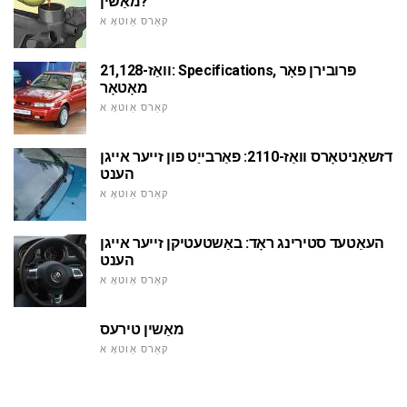
מאַשין?
קאַרס אַוטאָ א
וואַז-21,128: Specifications, פּרובירן פאָר
מאָטאָר
קאַרס אַוטאָ א
דזשאַניטאָרס וואַז-2110: פאַרבייַט פון זייער אייגן
הענט
קאַרס אַוטאָ א
העאַטעד סטירינג ראָד: באַשטעטיקן זייער אייגן
הענט
קאַרס אַוטאָ א
מאַשין טירעס
קאַרס אַוטאָ א