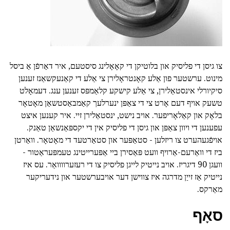
צו גיסן די פליסיק און בלוטיקן די קאָאָלינג סיסטעם, איר דאַרפֿן אַ ביסל
מינוט. ערשטער פון אַלע קאָנטראָלירן צי אַלע די קאַנעקשאַנז זענען
סיקיורלי אינסטאַלירן, צי אַלע קישקע קלאַמפּס זענען ענג. דעמאָלט
טשעק אויף דעם אָרט צי די צאַפּן ינערלעך קאַמבאַסטשאַן מאָטאָר
בלאָק און קאַלאָריפער. אויב נישט, ינסטאַלירן זיי. איר קענען איצט
עפענען די ויוון צאַפּן און גיסן די פליסיק אין די יקספּאַנשאַן טאַנק.
אויפֿגעהערט צו ריזלען - סטאַפּער און סטאַרטעד די מאָטאָר. וואַרטן
ביז די וואַרעם-אַרויף וועט פּאַסירן ביי אַפּערייטינג טעמפּעראַטור -
וועגן 90 דיגריז. אויב נייטיק לייגן פליסיק צו די רעזערוווואַר. עס איז
נייטיק אַז זייַן מדרגה איז צווישן דער אויבערשטער און נידעריקער
מאַרקס.
סאָף