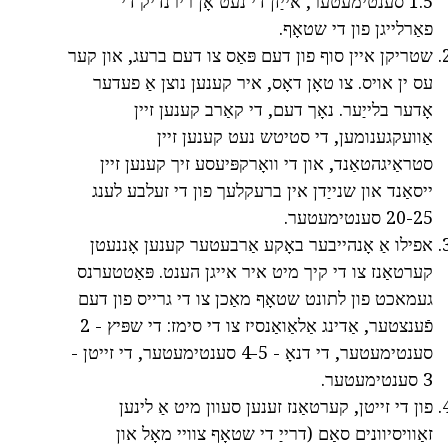
1.5 סענטימעטער, אייַזן די נעט אָן רירנדיק די
פאַרלייגן פון די שטאָף.
שטריקן איין סוף פון דעם פּאַס צו דעם ברעג, און קער
עס ין אויס. צו טאָן דאָס, איר קענען נוצן אַ פעדער
אָדער בלייַער. נאָך דעם, די קאַרב קענען זיין
אַוועקגענומען, די סטיטש נעט קענען זיין
סטראַיגהטאַנד, און די וואָרקפּיעסע זיך קענען זיין
ייסאַנד און שנייַדן אין ברעקלעך פון די זעלבע לענג
20-25 סענטימעטער.
אפילו אַ אָנהייבער באָקע אַרבעטער קענען אָננעטן
קערטאַנז צו די קיך מיט איר אייגן הענט. פּאַטטערנס
געמאכט פון לתונט שטאָף מאַכן צו די גרייס פון דעם
פֿענצטער, אַדינג אַלאַואַנסיז צו די סימז: די שפּיץ - 2
סענטימעטער, די דנאָ - 4-5 סענטימעטער, די זייטן -
3 סענטימעטער.
פון די זייטן, קערטאַנז זענען סעוון מיט אַ לינען
זאַוויסיוונים סאַם (דרייַ די שטאָף צוויי מאָל און