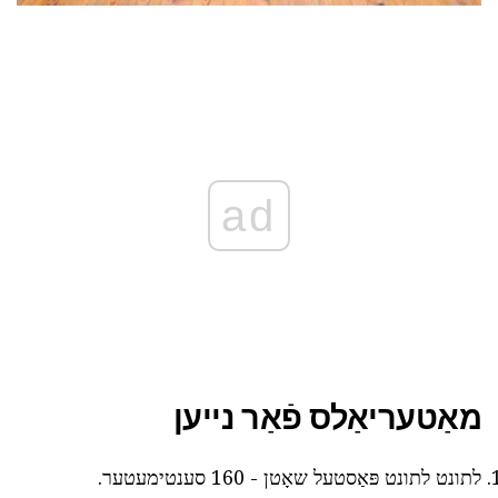
ad
מאַטעריאַלס פֿאַר נייען
לתונט לתונט פּאַסטעל שאָטן - 160 סענטימעטער.