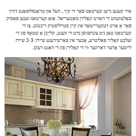
איר קענען נייען קערטאַנז פֿאַר די קיך , העל און טראַנסלוסאַנט דורך
סאַלעקטינג די האַרט קאָלירן מאַטעריאַל. אַזאַ קערטאַנז זענען פּאַסיק
פֿאַר אַ אָרט דעקערייטאַד אין קיין סטייליסטיק ריכטונג. צו די
קערטאַנז טאָן ניט צונויפגיסן מיט די ווענט, קלייַבן אַ שטאָף פון די
זעלבע קאָליר פּאַליטרע, אָבער אין פאַרשידענע שיידז: 2-3 שיידז
לייטער אָדער דאַרקער ווי די קאָלירן פון די וואַנט דעקן.