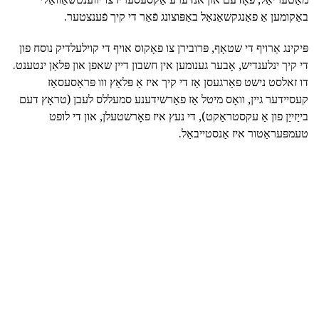
באַקומען אַ פאַנגקשאַנאַל באַפּוצונג פֿאַר די קיך פֿענצטער.
פּיקינג אַרויף די שטאָף, פּרובירן צו פאָקוס אויף די קוילעלדיק נוסח פון
די קיך ינלענדיש, אָבער גענומען אין חשבון דיין שאפן און פּלאַן ינטענט.
דו זאלסט נישט פאַרגעסן אַז די קיך איז אַ פּלאַץ ווו פּראַסעסאַז
קעסיידער גיין, וואָס מיטל אַז פאַרשידענע סמעללס לעבן (טראָץ דעם
בייַזייַן פון אַ עקסטראַקט), די נעץ איז פאָרשטעלן, און די לופט
טעמפּעראַטור איז אַנסטייבאַל.