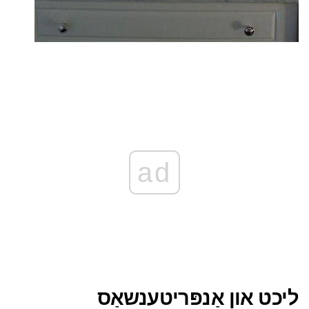
ad
ליכט און אַנפּריטענשאַס