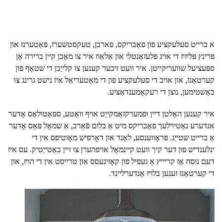
א ברייט סעלעקציע פון פאַבריקס, פארבן, טעקסטשערז, פּאַטערנז און
פּרינץ פּליזיז די אויג פּלעזאַנטלי און אַלאַוז איר צו מאַכן קיין ברירה אָן
ספּעציעל שוועריקייטן. איר וועט זיכער קענען צו קלייַבן די שטאָף פון
קערטאַנז, און אויב די סעלעקציע פון די מאַטעריאַל איז נישט גרינג צו
באַשטימען, נוצן די רעקאָמענדאַציע.
איר קענען האַלטן דיין ופמערקזאַמקייַט אויף וואַטע, ספּאַטולאַס אָדער
אנדערע נאַטירלעך פאַבריקס מיט אַ בלום פֿאַרב, אַ שמאָל פּאַס אָדער
אַ ברייט שטייַג. פּראָווענסע, לאַנד און דאָרפיש מאָוטיפס אין די
ינלענדיש פון דער קיך וועט קיינמאָל אויפהערן צו זיין באַטייַטיק. עס איז
דעם נוסח אַז קריייץ אַ געפיל פון קאָזינעסס און טרייסט אין די הויז, און
די קערטאַנז זענען בלויז אַנדערליינד.