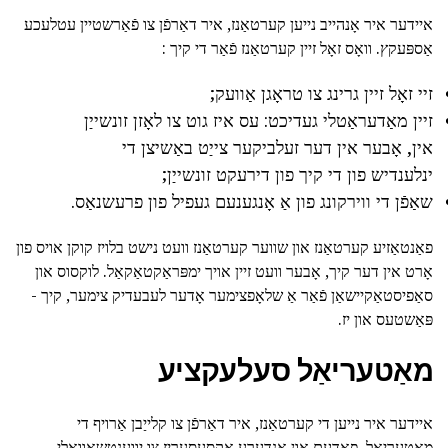
איידער איר אָנהייב נייען קערטאַנז, איר דאַרפֿן צו פֿאַרשטיין עטלעכע
אַספּעקץ. וואָס זאָל זיין קערטאַנז פֿאַר די קיך :
זיי זאָל זיין גרינג צו טראָגן אַוועק;
זיין מאַדעראַטלי געדיכט: עס איז גוט צו לאָזן זונשייַן
אין, אָבער אין דער זעלביקער צייַט באַשיצן די
ינלענדיש פון די קיך פון דירעקט זונשייַן;
שאַפֿן די ווירקונג פון אַ אָנגענעם געפיל פון פרעשנאַס.
פאַנטאַזיע קערטאַנז און שווער קערטאַנז וועט נישט בלויז קוקן אויס פון
אָרט אין דער קיך, אָבער וועט זיין אויך ימפּראַקטאַקאַל. לוקסוס און
סאַפיסטאַקיישאַן פֿאַר אַ שלאָפצימער אָדער לעבעדיק צימער, קיך -
פּאַשטעס און יז.
מאַטעריאַל סעלעקציע
איידער איר נייען די קערטאַנז, איר דאַרפֿן צו קלייַבן אַרויף די
מאַטעריאַל, פאָדעם און אנדערע אַקסעסעריז צו יווענטשאַוואַלי