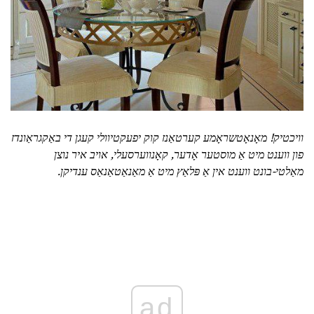
וויכטיק!
מאָנאָטשראָמע קערטאַנז קוק יפעקטיוולי קעגן די באַקגראַונדז
פון ווענט מיט אַ מוסטער אָדער, קאָנווערסעלי, אויב איר נוצן
מאַלטי-בונט ווענט אין אַ פּלאַץ מיט אַ מאַנאַטאַנאַס ענדיקן.
ad