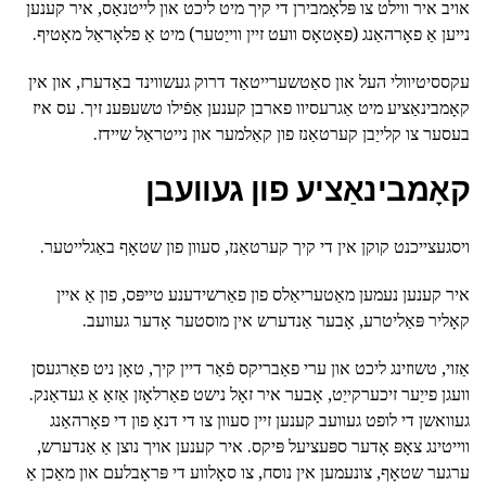
אויב איר ווילט צו פּלאָמבירן די קיך מיט ליכט און לייטנאַס, איר קענען
נייען אַ פאָרהאַנג (פאָטאָס וועט זיין ווייַטער) מיט אַ פלאָראַל מאָטיף.
עקססיטיוולי העל און סאַטשערייטאַד דרוק געשווינד באַדערז, און אין
קאָמבינאַציע מיט אַגרעסיוו פארבן קענען אַפֿילו טשעפּענ זיך. עס איז
בעסער צו קלייַבן קערטאַנז פון קאַלמער און נייטראַל שיידז.
קאָמבינאַציע פון געוועבן
ויסגעצייכנט קוקן אין די קיך קערטאַנז, סעוון פון שטאָף באַגלייטער.
איר קענען נעמען מאַטעריאַלס פון פאַרשידענע טייפּס, פון אַ איין
קאָליר פּאַליטרע, אָבער אַנדערש אין מוסטער אָדער געוועב.
אַזוי, טשוזינג ליכט און ערי פאַבריקס פֿאַר דיין קיך, טאָן ניט פאַרגעסן
וועגן פייַער זיכערקייַט, אָבער איר זאָל נישט פאַרלאָזן אַזאַ אַ געדאַנק.
געוואשן די לופט געוועב קענען זיין סעוון צו די דנאָ פון די פאָרהאַנג
ווייטינג צאָפּ אָדער ספּעציעל פּיקס. איר קענען אויך נוצן אַ אַנדערש,
ערגער שטאָף, צונעמען אין נוסח, צו סאָלווע די פּראָבלעם און מאַכן אַ