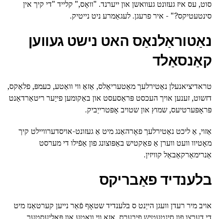
סוט, עס איז געזונט געוואשן און ייערנד. "וואָס," קלייד "די קיך אין
סינטעטיקס?" - איר פרעגן. לעגאַמרע ניט נייטיק.
נאַטוראַלנאַס האט נישט געווען
קאַנסאַלד
טראדיציאנעלן נאַטירלעך מאַטעריאַלס, אַזאַ ווי וואַטע, כעמפּ, פלאַקס,
דזשוט, זענען אויך העכסט פּראַסעסט און באַקומען פייַער ריטאַרדאַנט
פּראָפּערטיעס, שמוץ און שטויב אָפּטרייַביק.
אַזוי, אַ ליכט נאַטירלעך פאָרהאַנג מיט אַ געזונט-אויסדערוויילט קיך
מאָטיוו וועט ווערן אַ פאַקטיש באַפּוצונג פון אַפֿילו די מערסט
אַנרימאַרקאַבאַל קוויזין.
בלענדיד פאַבריקס
אויב מיר רעדן וועגן הייַנט ס בלענדיד שטאָף פֿאַר נייען קערטאַנז מיט
די דערצו פון סינטעטיש פיבערס, אַזאַ ווי וואַטע און פּאַליעסטער,