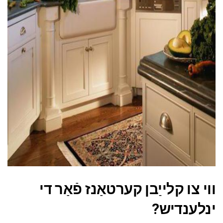
ad
ווי צו קלייַבן קערטאַנז פֿאַר די
ינלענדיש?