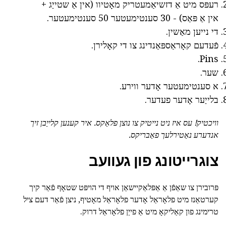
רעפּס מיט אַ דזשיאַמעטריק מאָטיוו (אין אַ שטייַג +
אין אַ פּאַס) - 30 סענטימעטער 50 סענטימעטער.
די נייען מאַשין.
פֿעדעם קאָראַספּאַנדינג צו די קאָלירן.
Pins.
שער.
א סענטימעטער אָדער ווירע.
בלייַער אָדער פעדער.
וויכטיק!
עס איז ניט נייטיק צו נוצן פלאַקס.
איר קענען קלייַבן זיך
אנדערע נאַטירלעך פאַבריקס.
צוגרייטונג פון געוועב
פּרובירן צו שאַפֿן אַ אַפּלאַקיישאַן אויף די הויפּט שטאָף פֿאַר קיך
קערטאַנז מיט פלאָראַל אָדער פלאָראַל מאָטיף, ניצן פֿאַר דעם ציל
טרימינג פון קאַליקאָ מיט אַ פייַן פלאָראַל דרוק.