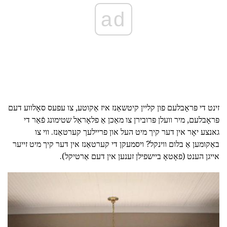
ad
זינט די פּראָבלעם פון קליין קיטשאַנז איז אַקוטע, צו עפעס סאָלווע דעם
פּראָבלעם, מיר וועלן פּרובירן צו מאַכן אַ פלאָראַל שטימונג פֿאַר די
גאנצע יאָר אין דער קיך מיט העל און פריילעך קערטאַנז. ווי צו
באַקומען אַ בלום ווינקל? ויסמעקן די קערטאַנז אין דער קיך מיט זייער
אייגן הענט (פאָטאָ ביישפילן זענען אין דעם אַרטיקל).