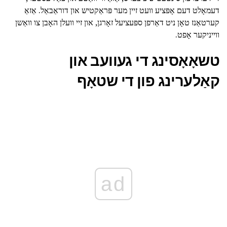
דעמאָלט דעם אָפּציע וועט זיין מער פּראַקטיש און דוראַבאַל. אַזאַ
קערטאַנז טאָן ניט דאַרפן ספּעציעל זאָרגן, און זיי וועלן האָבן צו וואַשן
ווייניקער אָפט.
טשאָאָסינג די געוועב און
קאַלערינג פון די שטאָף
ad