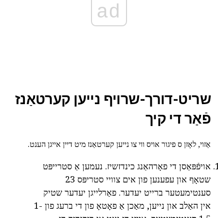
ad
שריט-דורך-שרויף נייען קערטאַנז
פֿאַר די קיך
אַזוי, לאָזן ס פיגור אויס ווי צו נייען קערטאַנז מיט דיין אייגן הענט.
אויפֿפּאַסן די פאָרהאַנג כינדזשיז. נעמען אַ סטרייפּט
שטאָף און עפענען פון אים צוויי סטריפּס 23
סענטימעטער ברייט יעדער. פאַרלייגן יעדער שטיק
אין האַלב און נייען, מאַכן אַ פאָטאָ פון די ברעג פון 1-