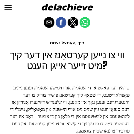
,
קיך
האָמעלינעסס
ווי צו נייען קערטאַנז אין דער קיך
מיט זייער אייגן הענט?
טראָץ דער פאַקט אַז די זשאַליוזן און רוימישע זשאַליוזן זענען גיינינג
פּאָפּולאַריטעט, די שטאָף קיך קערטאַנז פּושיד צוריק צו דער
הינטערגרונט זענען נאָך אין מאָנען. ווי ינלענדיש דיזיינערז אָנווייַזן אַז
דעם סעזאָן וועט גיין שניט ניט אויף הי-טעק און מאַטאַליק, ניימלי די
ליגהטנעסס און לופטינעסס אין די פּלאַן פון די צימער - דאָס איז דער
בעסטער צייַט צו פרעגן זיך די קשיא: ווי צו נייען קערטאַנז. אין דעם
פּרובירן צו פֿאַרשטיין צוזאַמען.