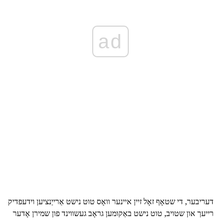
ad
דעריבער, די שטאָף זאָל זיין איינער וואָס טוט נישט אַרייַנציען וידעפדיק
רייעך און שטויב, טוט נישט באַקומען גראָב געשווינד פון שמירן אָדער