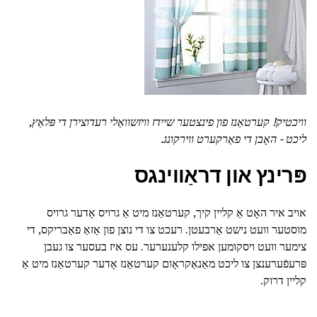
וויכטיק!
קערטאַנז פון פינצטער שיידז וויזשוואַלי רעדוצירן די פּלאַץ,
ליכט - האָבן די פאַרקערט ווירקונג.
פּרינץ און דראַווינגס
אויב איר האָט אַ קליין קיך, קערטאַנז מיט אַ גרויס אָדער גרויס
מוסטער וועט נישט אַרבעטן. רעכט צו די נוצן פון אַזאַ פאַבריקס, די
צימער וועט ויסקומען אפילו קלענערער. עס איז בעסער צו געבן
פּרעפֿערענצן צו ליכט מאַנאַקראָום קערטאַנז אָדער קערטאַנז מיט אַ
קליין דרוק.