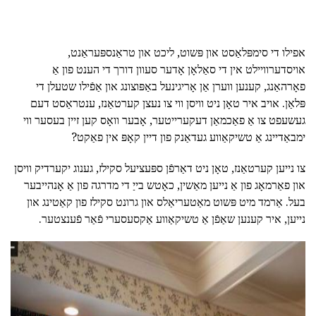
אפילו די סימפּלאַסט און פּשוט, ליכט און טראַנספּעראַנט,
אויסדערוויילט אין די סאַלאָן אָדער סעוון דורך די הענט פון אַ
פאָרהאַנג, קענען ווערן אַן אָריגינעל באַפּוצונג און אַפֿילו שטעלן די
פּלאַן. אויב איר טאָן ניט וויסן ווי צו נעצן קערטאַנז, ענטראַסט דעם
געשעפט צו אַ פאַכמאַן דעקערייטער, אָבער וואָס קען זיין בעסער ווי
ימבאַדיינג אַ טשיקאַווע געדאַנק פון דיין קאָפּ אין פאַקט?
צו נייען קערטאַנז, טאָן ניט דאַרפֿן ספּעציעל סקילז, גענוג יקערדיק וויסן
און פאַרמאָג פון אַ נייען מאַשין, כאָטש בייַ די מדרגה פון אַ אָנהייבער
בעל. אַרמד מיט פּשוט מאַטעריאַלס און גרונט סקילז פון קאַטינג און
נייען, איר קענען שאַפֿן אַ טשיקאַווע אַקסעסערי פֿאַר פֿענצטער.