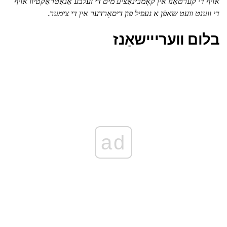
אויף די קערטאַנז אין קאָמבינאַציע מיט די זעלבע אַנאַטראַקטיוו אויף
די ווענט וועט שאַפֿן אַ געפיל פון דיסאָרדער אין די צימער.
בלום ווערייישאַנז
ad