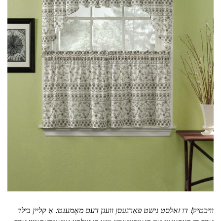
וויכטיק!
דו זאלסט נישט פאַרגעסן וועגן דעם מאָמענט: אַ קליין בילד