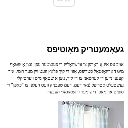
געאָמעטריק מאָוטיפס
אויב עס איז אַ דאַרפֿן צו וויזשוואַלייז די פֿענצטער עפן, נוצן אַ שטאָף
מיט האָריזאָנטאַל סטריפּס, אַזוי די קיך פּלאַץ וועט זיין מער רומי. איר
קענען נייען די קערטאַנז צו די קיך, ניצן אַ שטאָף מיט ווערטיקלי
געשטעלט סטריפּס פֿאַר דעם. דעם טעכניק וועט העלפן צו "כאַפּן" די
סופיט און מאַכן די צימער וויזשאַוואַלי העכער.