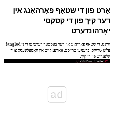
אָרט פון די שטאָף פאָרהאַנג אין
דער קיך פון די קסקסי
יאָרהונדערט
הייַנט, די שטאָף פאָרהאַנג איז דער בעסטער דערצו צו די נייַfangled
פּלאַן טריקס, ברענגען טרייסט, וואַרעמקייַט און האָמעלינעסס צו די
ינלענדיש פון די קיך.
ad