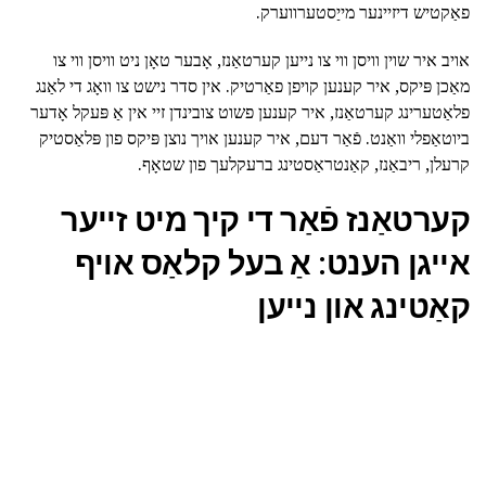
פאַקטיש דיזיינער מייַסטערווערק.
אויב איר שוין וויסן ווי צו נייען קערטאַנז, אָבער טאָן ניט וויסן ווי צו
מאַכן פּיקס, איר קענען קויפן פאַרטיק. אין סדר נישט צו וואָג די לאַנג
פלאַטערינג קערטאַנז, איר קענען פשוט צובינדן זיי אין אַ פּעקל אָדער
ביוטאַפלי וואַנט. פֿאַר דעם, איר קענען אויך נוצן פּיקס פון פּלאַסטיק
קרעלן, ריבאַנז, קאַנטראַסטינג ברעקלעך פון שטאָף.
קערטאַנז פֿאַר די קיך מיט זייער
אייגן הענט: אַ בעל קלאַס אויף
קאַטינג און נייען