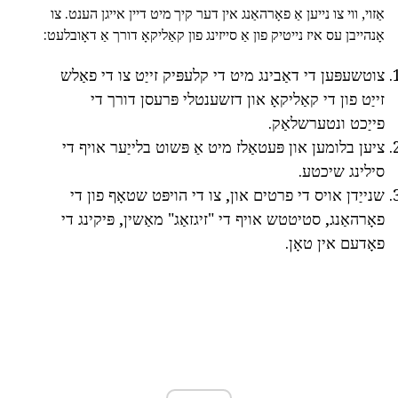
אַזוי, ווי צו נייען אַ פאָרהאַנג אין דער קיך מיט דיין אייגן הענט. צו
אָנהייבן עס איז נייטיק פון אַ סייזינג פון קאַליקאָ דורך אַ דאָובלעט:
צוטשעפּען די דאַבינג מיט די קלעפּיק זייַט צו די פאַלש
זייַט פון די קאַליקאָ און דזשענטלי פּרעסן דורך די
פייַכט ונטערשלאַק.
ציען בלומען און פּעטאַלז מיט אַ פּשוט בלייַער אויף די
סילינג שיכטע.
שנייַדן אויס די פרטים און, צו די הויפּט שטאָף פון די
פאָרהאַנג, סטיטטש אויף די "זיגזאַג" מאַשין, פּיקינג די
פאָדעם אין טאָן.