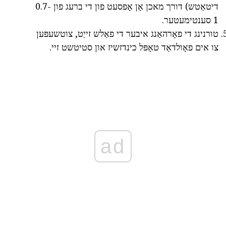
דיטאַטש) דורך מאכן אַן אָפסעט פון די ברעג פון 0.7-
1 סענטימעטער.
טורנינג די פאָרהאַנג איבער די פאַלש זייַט, צוטשעפּען
צו אים פאָולדאַד טאָפּל כינדזשיז און סטיטשט זיי.
ad