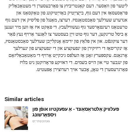
ליטער פון וואַסער. דעם קאַנטריביוץ צו פאַרבעסערן די מעטאַבאַליק
פּראַסעסאַז אין דעם גוף, בייַצייַטיק באַזייַטיקונג פון טאַקסאַנז און
אנדערע שעדלעך סאַבסטאַנסיז. דערצו, מאַנגל פון פליסיק אין דעם גוף
טרעטאַנז רעינפאָרסעד גוף געשווילעכץ. די פאַקט איז אַז ווען מיר זענען
אַ ביסל טרינקען, דער גוף טוט זייַן בעסטער צו לאַגער אַרויף נעץ פֿאַר
דער צוקונפֿט. און אין פּלאַץ פון ידימאַ אָנקלייַבן שעדלעך סאַבסטאַנסיז,
אַז ינקריסאַז די ריזיקירן פון ינפעקציע און די ינפעקציע פון ינערלעך
אָרגאַנס. עקספּערץ זאָגן אַז העלפּס גיכקייַט אַרויף די מאַטאַבאַליזאַם
פון ינגבער טיי און הייס בשמים. די דאזיקע פּראָדוקטן ניט בלויז
פאַרגרעסערן די טאָן, אָבער אויך רעדוצירן אַפּעטיט.
Similar articles
פּעלוויק אַלטראַסאַונד - אַ עפעקטיוו אופֿן פון
ויספאָרשונג
געזונטהייַט