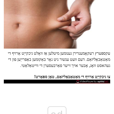
עקספּערץ רעקאָמענדירן גענומען מיטלען אַז וואָלט גיכקייַט אַרויף די
מאַטאַבאַליזאַם. דעם וועט ענשור ניט נאָר באַקומען באַפרייַען פון די
געהאסט וואָג, אָבער אויך זייער פאַרבעסערן די ווייטאַלאַטי.
צו גיכקייַט אַרויף די מאַטאַבאַליזאַם, טאָן ספּאָרט!