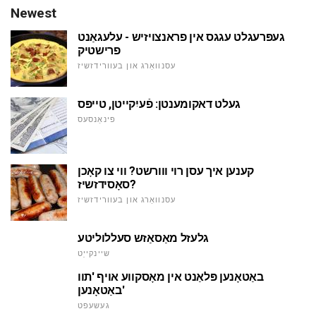
Newest
געפּרעגלט עגגס אין פראנצויזיש - עלעגאַנט
פרישטיק
עסנוואַרג און בעוורידזשיז
געלט דאקומענטן: פֿעיִקייטן, טייפּס
פינאַנסעס
קענען איך עסן רוי ווורשט? ווי צו קאָכן
סאָסידזשיז?
עסנוואַרג און בעוורידזשיז
גלעזל מאַסאַזש סעללוליטע
שיינקייַט
באַטאָנען פּלאַנט אין מאָסקווע אויף 'תוו
באַטאָנען'
געשעפט