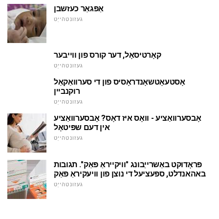
אַפּגאַר כעזשבן
געזונטהייַט
קאָרטיסאָל, דער קורס פון ווייבער
געזונטהייַט
אָסטעאָטשאָנדראָסיס פון די סערוואַקאַל
רוקנביין
געזונטהייַט
אָבסערוואַציע - וואָס איז דאָס? אָבסערוואַציע
אין דעם שפּיטאָל
געזונטהייַט
פּראָדוקט באַשרייַבונג "וויקייראַ פּאַק". תגובות
באהאנדלט, ספּעציעל די נוצן פון וויעקיראַ פּאַק
געזונטהייַט