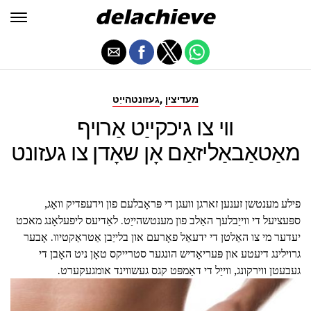
,
מעדיצין
געזונטהייַט
ווי צו גיכקייַט אַרויף
מאַטאַבאַליזאַם אָן שאָדן צו געזונט
פילע מענטשן זענען זארגן וועגן די פּראָבלעם פון וידעפדיק וואָג,
ספּעציעל די ווייַבלעך האַלב פון מענטשהייַט. לאַדיעס ליפעלאָנג מאכט
יעדער מי צו האַלטן די ידעאַל פאָרעם און בלייַבן אַטראַקטיוו. אָבער
גרוילינג דיעטע און פּעריאָדיש הונגער סטרייקס טאָן ניט האָבן די
געבעטן ווירקונג, ווייַל די דאַמפּט קגס געשווינד אומגעקערט.