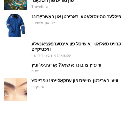
פון טוריס פון רוסלאַנד
Traveling
פיללער טהינסולאַטע: באריכטן און באַשרייַבונג
היים און משפּחה
קרויט סאַלאַט - אַ שיסל פון אינטערנאַציאָנאַלע
וויכטיקייט
עסנוואַרג און בעוורידזשיז
ווי פייַן צו בונד אַ שאַל? אָריגינעל וניץ
שניט
וויע: באריכטן. טייפּס פון עסקאַלייטינג פּרייסיז
שיינקייַט