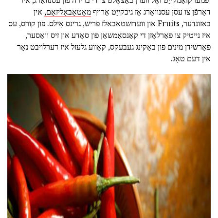
ופמערקזאַמקייַט זאָל ווערן באַצאָלט צו די ברירה פון עסנוואַרג, איר
דאַרפֿן צו עסן עסנוואַרג אַז גיכקייַט אַרויף
מאַטאַבאַליזאַם,
אין
באַזונדער, Fruits און וועדזשטאַבאַלז פריש, גרינס אָילס. פון קורס, עס
איז נייטיק צו פאַרלאָזן די קאַנסאַמשאַן פון סאָדע און זיס וואַסער,
פאַרשידן מינים פון באַקינג געבעקס, קאַווע גלעזל איז דערלויבט נאָר
אין דעם טאָג.