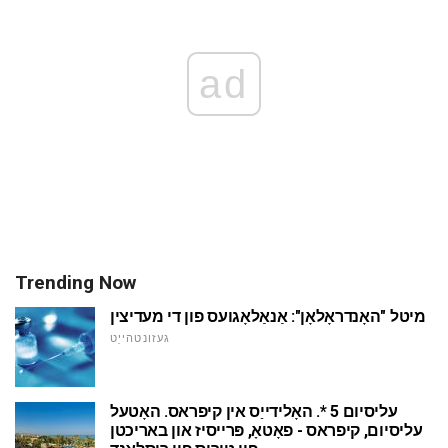
ad
Trending Now
מיטל "האָנדראָלאָן": אַנאַלאָגועס פון די מעדיצין
געזונטהייַט
עליסיום 5 *. האָלידייַס אין קיפראס. האָטעל
עליסיום, קיפראס - פאָטאָ, פּרייסיז און באריכטן