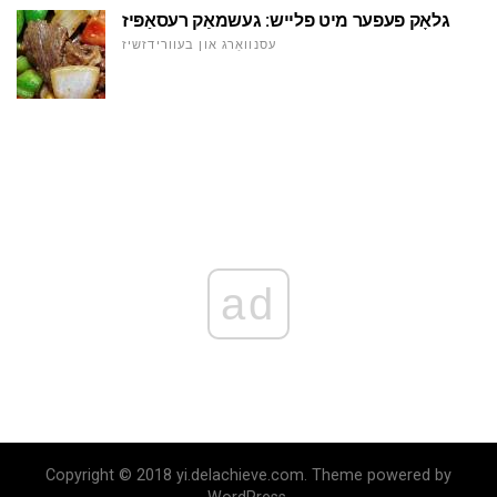
גלאָק פעפער מיט פלייש: געשמאַק רעסאַפּיז
עסנוואַרג און בעוורידזשיז
ad
Copyright © 2018 yi.delachieve.com. Theme powered by