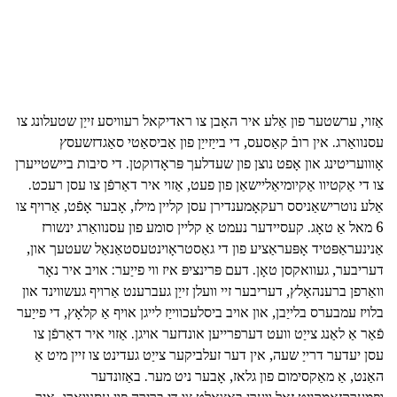
אַזוי, ערשטער פון אַלע איר האָבן צו ראדיקאל רעוויסע זייַן שטעלונג צו
עסנוואַרג. אין רובֿ קאַסעס, די בייַזייַן פון אַביסאַטי סאַגדזשעסץ
אָווועריטינג און אָפט נוצן פון שעדלעך פּראָדוקטן. די סיבות ביישטייערן
צו די אַקטיוו אַקיומיאַליישאַן פון פעט, אַזוי איר דאַרפֿן צו עסן רעכט.
אַלע נוטרישאַניסס רעקאָמענדירן עסן קליין מילז, אָבער אָפֿט, אַרויף צו
6 מאל אַ טאָג. קעסיידער נעמט אַ קליין סומע פון עסנוואַרג ינשורז
אַנינעראַפּטיד אָפּעראַציע פון די גאַסטראָוינטעסטאַנאַל שעטעך און,
דעריבער, געוואקסן טאָן. דעם פּרינציפּ איז ווי פייַער: אויב איר נאָר
וואַרפן ברענהאָלץ, דעריבער זיי וועלן זייַן געברענט אַרויף געשווינד און
בלויז עמבערס בלייַבן, און אויב ביסלעכווייַז לייגן אויף אַ קלאָץ, די פייַער
פֿאַר אַ לאַנג צייַט וועט דערפרייען אונדזער אויגן. אַזוי איר דאַרפֿן צו
עסן יעדער דרייַ שעה, אין דער זעלביקער צייַט געדינט צו זיין מיט אַ
האַנט, אַ מאַקסימום פון גלאז, אָבער ניט מער. באַזונדער