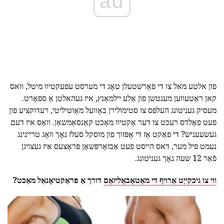
ad
פון אלטע מאל צו די פאָרשטעלן טאָג די מערסט עפעקטיוו מיטל, וואס
קאן ראַטעווען מענטשן פון אַלע יילמאַנץ, איז געהאלטן אַ ספּאָרט.
מעסיק געניטונג העלפּס צו סטימולירן באָוועל מאָוטיליטי, רעדוקציע פון
פעט פאָלדס רעכט צו דער אַקטיוו מאַכט קאַנסאַמשאַן. וואָס איז דעם
געשעעניש? די פאַקט אַז די אָפּזוך פון מוסקל סעלז נאָך וואָג טריינינג
נעמט פיל מער, דאס הייסט פעט אַבזאָרפּשאַן פּראָצעס איז געצויגן
פֿאַר 12 שעה נאָך געניטונג.
ווי צו גיכקייַט אַרויף די מאַטאַבאַליזאַם
דורך אַ פראַקטיאָנאַל מאַכט?