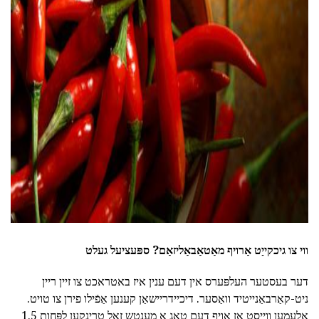
ad
ווי צו גיכקייַט אַרויף מאַטאַבאַליזאַם?
ספּעציעל געלט
דער בעסטער העלפּערס אין דעם ענין איז באטראכט צו זיין ריין
ניט-קאַרבאַנייטיד וואַסער. דיכיידריישאַן קענען אַפֿילו פירן צו טויט.
אַלעמען ווייסט אַז אויף דעם טאָג אַ מענטש זאָל טרינקען לפּחות 1.5