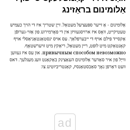
אַלומינום בראַזינג
אַלומינום - אַ זייער ספּעציעל מעטאַל. זייַן שטריך איז די הויך כעמיש
טעטיקייט, וואָס איז ארויסגעוויזן אין די פאָרמירונג פון אַזוי-גערופֿן
אַקסייד פילם אויף די ייבערפלאַך. עס אויס ינסטאַנטאַניאַסלי אויף
קאָנטאַקט מיט לופט, ריין מעטאַל, ריאַקץ מיט זויערשטאָף.
привычным способом невозможно. און עס איז געווען
ווייַל פון איר
סאַדער אַלומינום העאַצינק
באַקאַנט וועג מעגלעך. דאס
וועט דאַרפן נאָך סאַבסטאַנסיז, קאַנטריביוטינג צו:
ad