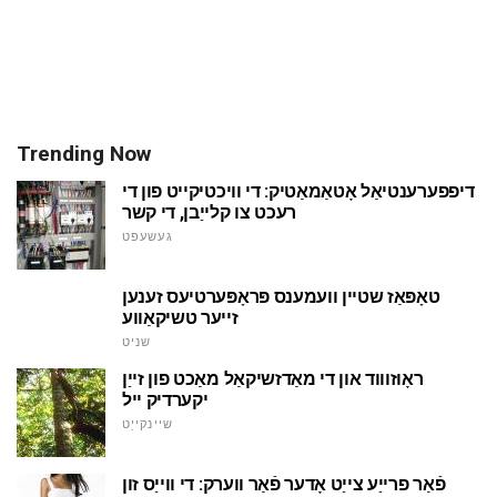
Trending Now
דיפפערענטיאַל אָטאַמאַטיק: די וויכטיקייט פון די
רעכט צו קלייַבן, די קשר
געשעפט
טאָפּאַז שטיין וועמענס פּראָפּערטיעס זענען
זייער טשיקאַווע
שניט
ראָוזוווד און די מאַדזשיקאַל מאַכט פון זייַן
יקערדיק ייל
שיינקייַט
פֿאַר פרייַע צייַט אָדער פֿאַר ווערק: די ווייַס זון