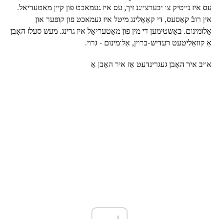
עס איז נייטיק צו יבערצייַגנ זיך, עס איז געמאכט פון קיין מאַטעריאַל.
אין רובֿ קאַסעס, די קאָאָלינג מיטל איז געמאכט פון קופּער און
אַלומינום. באַשטימען די מין פון מאַטעריאַל איז גרינג. מעש סעלז האָבן
אַ קוואַליטעט רעדיש-ברוין, אַלומינום - גרוי.
אויב איר האָבן געגרינדעט אַז איר האָבן אַ