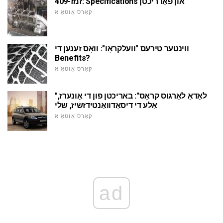
זמז-409: Specifications און פאַרריכטן
קאַרס אַוטאָ א
ווינטער טירעס "וועלקראָו": וואָס זענען די
Benefits?
קאַרס אַוטאָ א
"לאַדאַ לאַרגוס קראָס": באריכטן פון די אָונערז,
אַלע די דיסאַדוואַנטידזשיז, שלי
קאַרס אַוטאָ א
ad