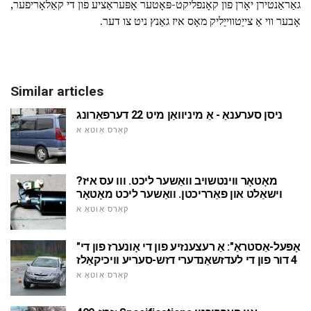
גאַראַנטירן יאָרן פון קאָנפליקט-פּאָטער אָפּעראַציע פון די קאַלאָריפער,
אָבער ווי אַ צייַטווייַליק מאָס איז גאַנץ ניט צו דער.
Similar articles
ניסן סערענאַ - אַ מיניוואַן מיט 22 דערפאַרונג
קאַרס אַוטאָ א
מאָטאָר ווינטשויב וואַשער ליכט. ווו עס איז?
וישאַלט און פאַרריכטן. וואַשער ליכט מאָטאָר
קאַרס אַוטאָ א
"אָפּעל-אַסטראַ": אַ רעצענזיע פון די אָונערז פון די
4 דור פון די לעדזשאַנדערי דזש-סעריע וויכיקאַלז
קאַרס אַוטאָ א