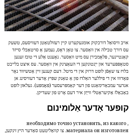
אויב וויסואַל דורכקוק אומגעקערט קיין רעזולטאַטן דעוויסעס, טשעק
עס דורך טבילה אין וואַסער. צו טאָן דאָס, נעמען אַ סויטאַבלי סייזד
קאַנטיינער, פּלאָמבירן עס מיט וואַסער. נאָענט אַלע די טובז זענען
סטאָפּפּערעד און ייַנטונקען די העאַצינק אין וואַסער. עס איצט בלייבט
בלויז צו שאַפֿן לופט דרוק אין די מיטל. דעם קענען זיין אַטשיווד נאָר
פּאָדווו אין די פיללער האַלדז פון אַ טאַנק שפּיץ אָדער דעוויסינג אן
אנדער עמבאַדימאַנט פון דער קאַמפּרעסער (פּאָמפּע). געלאזן לופט
באַבאַלז אַקיעראַטלי ווייַזן איר דעם אָרט פון שעדיקן.
קופּער אָדער אַלומינום
, необходимо точно установить, из какого
материала он изготовлен. צו קוואַליטעט
סאַדער היץ זינקען,