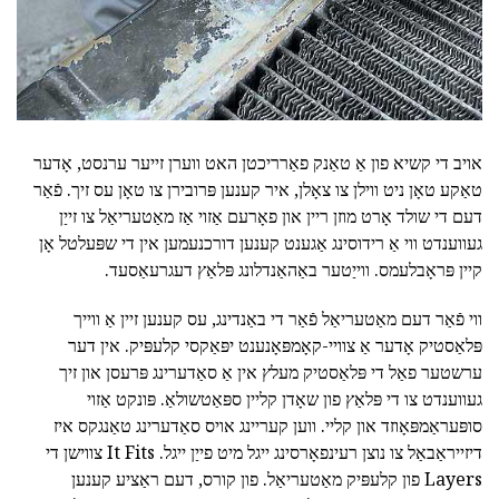
אויב די קשיא פון אַ טאַנק פאַרריכטן האט ווערן זייער ערנסט, אָדער
טאַקע טאָן ניט ווילן צו צאָלן, איר קענען פּרובירן צו טאָן עס זיך. פֿאַר
דעם די שולד אָרט מוזן ריין און פאָרעם אַזוי אַז מאַטעריאַל צו זייַן
געווענדט ווי אַ רידוסינג אַגענט קענען דורכנעמען אין די שפּעלטל אָן
קיין פּראָבלעמס. ווייַטער באַהאַנדלונג פּלאַץ דעגרעאַסעד.
ווי פֿאַר דעם מאַטעריאַל פֿאַר די באַנדינג, עס קענען זיין אַ ווייך
פּלאַסטיק אָדער אַ צוויי-קאָמפּאָנענט יפּאַקסי קלעפּיק. אין דער
ערשטער פאַל די פּלאַסטיק מעלץ אין אַ סאַדערינג פּרעסן און זיך
געווענדט צו די פּלאַץ פון שאָדן קליין ספּאַטשולאַ. פּונקט אַזוי
סופּעראַמפּאָוזד און קליי. ווען קעריינג אויס סאַדערינג טאַנגקס איז
דיזייראַבאַל צו נוצן רעינפאָרסינג ייגל מיט פייַן ייגל. It Fits צווישן די
Layers פון קלעפּיק מאַטעריאַל. פון קורס, דעם ראַציע קענען