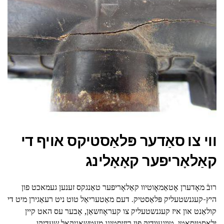
ווי צו סאַדער פּלאַסטיקס אויף די
קאַלאָריפער קאָאָלינג
רובֿ מאָדערן אָטאַמאָוטיוו קאַלאָריפער טאַנגקס זענען געמאכט פון
היץ-קעגנשטעליק פּלאַסטיק. דעם מאַטעריאַל טוט ניט רעאַגירן מיט די
קולאַנט און איז קעגנשטעליק צו קעראָוזשאַן, אָבער עס האט קיין
ילאַסטיסאַטי, טויגעוודיק פון ריזיסטינג מעטשאַניקאַל שעדיקן.