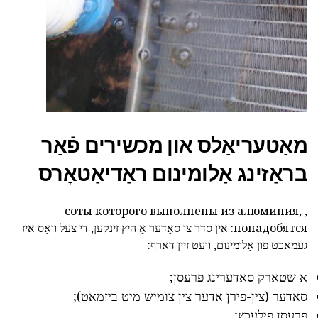
מאַטעריאַלס און מכשירים פֿאַר
בראַזינג אַלומינום ראַדיאַטאָרס
, соты которого выполнены из алюминия,
понадобятся: אין סדר צו
סאַדער אַ היץ זינקען,
די צעל וואָס איז
געמאכט פון אַלומינום, וועט זיין דארף:
אַ שטאַרק סאַדערינג פּרעסן;
סאַדער (צין-פירן אָדער צין צומיש מיט ביזמאַט);
פּרעסן פילעכץ;