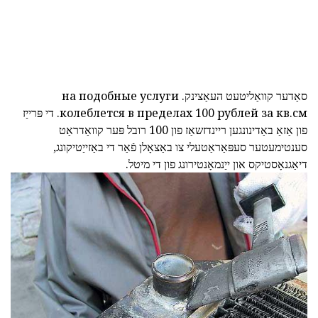
סאַדער
קוואַליטעט
העאַצינק.
на подобные услуги
колеблется в пределах 100 рублей за кв.см.
די פּרייַז
פון אַזאַ באַדינונגען ריינדזשאַז פון 100 רובל פּער קוואַדראַט
סענטימעטער סעפּאַראַטעלי צו באַצאָלן פֿאַר די באַזייַטיקונג,
דיאַגנאָסטיקס און ייַנמאָנטירונג פון די מיטל.