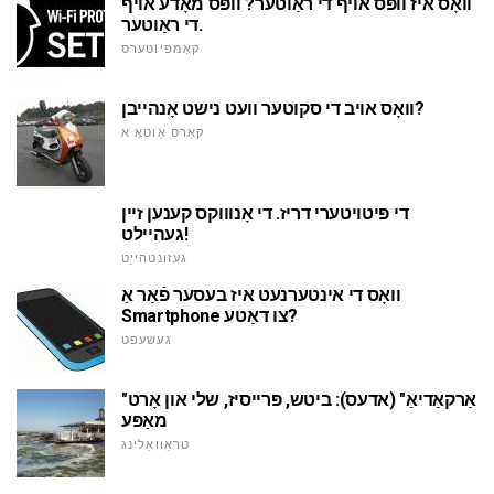
וואָס איז וופּס אויף די ראַוטער? וופּס מאָדע אויף
די ראַוטער.
קאָמפּיוטערס
וואָס אויב די סקוטער וועט נישט אָנהייבן?
קאַרס אַוטאָ א
די פּיטויטערי דריז. די אָנוווקס קענען זיין
געהיילט!
געזונטהייַט
וואָס די אינטערנעט איז בעסער פֿאַר אַ
Smartphone צו דאַטע?
געשעפט
"אַרקאַדיאַ" (אדעס): ביטש, פּרייסיז, שלי און אָרט
מאַפּע
טראַוואַלינג