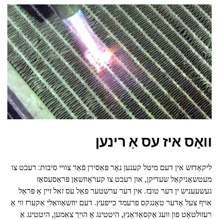
וואָס איז עס אַ רינען
ליקאַדזש אין דעם מיטל קענען נאָר פּאַסירן פֿאַר צוויי סיבות: רעכט צו
מעטשאַניקאַל שעדיקן, און רעכט צו קעראָוזשאַן פּראַסעסאַז
געשעעניש ין דער טובז. אין דער ערשטער פאַל עס זאל זיין אַ פּראַל
אויף צעל אָדער טאַנגקס פרעמד כייפעץ. דעם יוזשאַוואַלי אַקערז ווי אַ
רעזולטאַט פון וועג אַקסאַדאַנץ, היטטינג אַ הויך צאַמען, היטטינג אַ