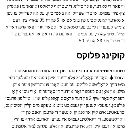
ווי פֿאַר די סאַדער, פֿאַר סילינג די שטראַף קראַקס (אָופּאַנינגז) פּאַסיק
צין-פירן צומיש. אויב די שעדיקן איז באַטייַטיק, עס איז קעדייַיק צו נוצן
אַ סאַדער קאַנסיסטינג פון ביזמאַט און 5 פּאַרץ 95 פּאַרץ צין. דעם
צומיש קענען זיין לייכט פּערטשאַסט אין סטאָרז ווו זיי פאַרקויפן ראַדיאָ
טיילן. טיפּיקאַללי, עס נעמט די פאָרעם פון דראָט און אנגעצייכנט ווי
ווווטפּ ווווטפּ-33 אָדער-50.
קוקינג פלוקס
возможно только при наличии качественного
флюса.
סאַדער קאָאָלינג קאַלאָריפער אייגן הענט
איז מעגלעך בלויז
מיט הויך-קוואַליטעט פלוקס. עס וועט האָבן צו צוגרייטן זייער אייגן
מילז. און טאָן עס בעסער נאָר איידער די סאַדערינג. אַזוי גיסן אין אַ
רעפראַקטאָרי שיף 2 פון דער פּראָסט קאַנפאָליע און 1 טייל פון פּרעסן
פילעכץ. זעגעכץ קענען זיין געמאכט מיט אַ טעקע מיט קליין ינסיסיאָנס,
טרעאַטינג אים קיין אַראָפאַקן אונטער די פּרעסן האַנט פון די
וואָרקפּיעסע. די ריזאַלטינג געמיש איז געווען וואַרעם אַרויף צו היץ,
מישן און געבן קיל. דאָ, אין פּרינציפּ, און אַלע. פלוקס פֿאַר אַלומינום