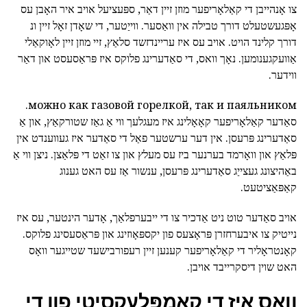
צו אָנהייבן די קאַלאָריפער מוזן זיין דאַר, ספּעציעל אויב איר האָבן עס
אָפּגעשטעלט דורך טבילה אין וואַסער. ווייַטער, די שאָדן זאָל זיין ונ
דורך קלינד הויט. אויב עס איז עריינדזשד סלאַץ, זיי מוזן זיין לאָוקאַלי
אַוועקגענומען. נאָך וואס, די סאַדערינג פלוקס איז פּראַסעסט און דאַר
ווידער.
можно как газовой горелкой, так и паяльником.
סאַדער קאַלאָריפער קאָאָלינג
איז מעגלעך ווי אַ גאַז שטורקאַץ, און אַ
סאַדערינג פּרעסן. אין דער ערשטער פאַל די סאַדער איז געווענדט אין
פּלאַץ און וואָרמד בערנער ביז עס מעלץ און צו זאַט די פּלאַצן. ניצן ווי אַ
באַהיצונג געצייַג סאַדערינג פּרעסן, ענשור אַז עס האט גענוג
קאַפּאַציטעט.
אויב סאַדער טוט ניט אַדכיר צו די ייבערפלאַך, אָדער הינטער, עס איז
נייטיק צו איבערחזרן פּראָצעס פון יקספּאָוזינג און פּראַסעסינג פלוקס.
קאָנטראָליר די קאַלאָריפער קענען זיין רעפורבישעד שטייגער וואָס
האט שוין דיסקרייבד אויבן.
וואָס איז די קאַמפּלעקסיטי פון די