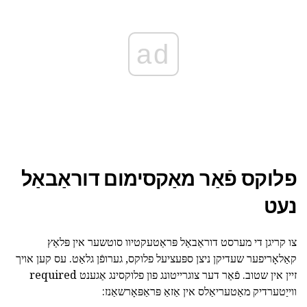
ad
פלוקס פֿאַר מאַקסימום דוראַבאַל
נעט
צו קריגן די מערסט דוראַבאַל פּראַטעקטיוו סוטשער אין פּלאַץ
קאַלאָריפער שעדיקן ניצן ספּעציעל פלוקס, גערופֿן גלאַט. עס קען אויך
זיין אין שטוב. פֿאַר דער צוגרייטונג פון פלוקסינג אַגענט required
ווייַטערדיק מאַטעריאַלס אין אַזאַ פּראַפּאָרשאַנז: