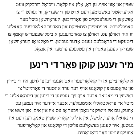
שטיין און אַזוי אויף. ען דאָ, אַלץ איז קלאָר. וויסואַל דורכקוק וועט
אַקיעראַטלי באַשטימען דעם אָרט פון די שעדיקן, ווי געזונט ווי צו
אָפּשאַצן די מעגלעכקייט פון פאַרריכטן. קעראָוזשאַן ביסל מער
קאָמפּליצירט. צו ויסמייַדן מיסטייקס און סאַדער קאַלאָריפער קאָאָלינג
ווו איר דאַרפֿן עס, דאַרפֿן צו פאַרברענגען אַ ביסל שעפעריש קאַמף צו
דיטעקט די פּראָבלעם געגנט אָדער געביטן. די פאַקט אַז קעראָוזשאַן
שעדיקן קענען פּאַסירן אין עטלעכע ערטער אין אַמאָל.
מיר זענען קוקן פֿאַר די רינען
א קלאָר צייכן אַז די קאַלאָריפער האט אנגעהויבן צו לויפן, איז די בייַזייַן
פון טראַסעס פון קולאַנט אויף דער ערד אונטער די פאָרמיטל צו
באַשיצן די מאָטאָר אָדער אויף זיך. געפינען די רינען אָן דיסמאַנאַלינג די
מיטל איז פּראַקטאַקלי אוממעגלעך. אבער איידער איר נעמען עס
אַוועק, עס איז נייטיק צו מאַכן זיכער אַז עס איז אין אים, און נישט אין
די נאַזאַלז אָדער, למשל, אין אַ ליקי קאָריק שפּיץ טאַנק. ווען דעם איז
געשען, איר קענען בעשאָלעם פליסן די קולאַנט און קאַלאָריפער
אַוועקגענומען פֿאַר דיאַגנאָסיס.