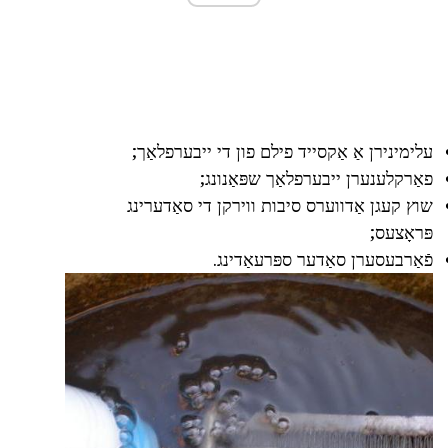
עלימינירן אַ אַקסייד פילם פון די ייבערפלאַך;
פאַרקלענערן ייבערפלאַך שפּאַנונג;
שוץ קעגן אַדווערס סיבות ווירקן די סאַדערינג
פּראָצעס;
פֿאַרבעסערן סאַדער ספּרעאַדינג.