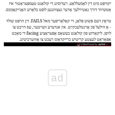
יקוויפּט מיט דין לאַמעללאַע. רעדוסינג די קולאַנט טעמפּעראַטור איז
אַטשיווד דורך נאַטירלעך אָדער געצווונגען לופט בלאָוינג האָנייקאָמבס.
טראָץ דעם פּשוט פּלאַן, די קאַלאָריפער מאל FAILS. זייַן הויפּט שולד
- אַ הילעל פון אָרנטלעכקייַט. אין אנדערע ווערטער, עס הייבט צו
לויפן. ליקאַדזש פון קולאַנט בעשאַס אָפּעראַציע facing די מאַכט
אַפּאַראַט לעצטע קריטיש ברייקדאַונז רעכט צו אָוווערכיטינג.
ad