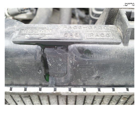
גרייט.