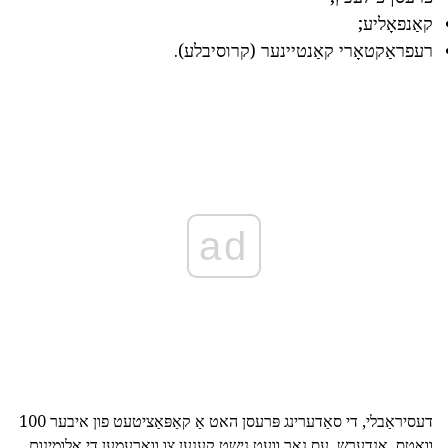
קאַנפאָליע;
רעפראַקטאָרי קאַנטיינער (קרוסיבלע).
ad
דעסיראַבלי, די סאַדערינג פּרעסן האט אַ קאַפּאַציטעט פון איבער 100
וואטס. אַנדערש, עס נאָר וועט נישט קענען צו וואַרעמען די אַלומינום.