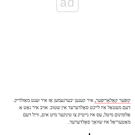
ad
קופּער קאַלאָריפער,
איר קענען יבערנעמען אַז איר זענט מאַזלדיק.
דעם מעטאַל איז לייכט סאָלדערעד אין שטוב. אויב איר גאַט אַ
אַלומינום מיטל, עס איז נייטיק צו טינקער מיט אים, ווייַל דעם
מאַטעריאַל איז שוואַך סאָלדערעד.