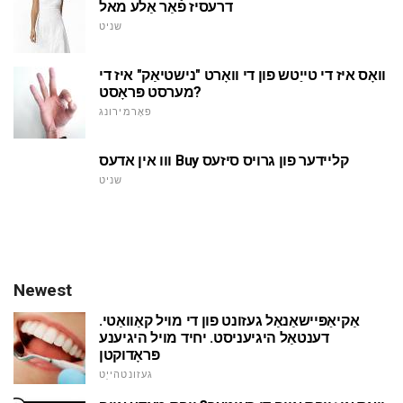
דרעסיז פֿאַר אַלע מאל
שניט
וואָס איז די טייַטש פון די וואָרט "נישטיאַק" איז די
מערסט פּראָסט?
פאָרמירונג
ווו אין אדעס Buy קליידער פון גרויס סיזעס
שניט
Newest
אַקיאַפּיישאַנאַל געזונט פון די מויל קאַוואַטי.
דענטאַל היגיעניסט. יחיד מויל היגיענע
פּראָדוקטן
געזונטהייַט