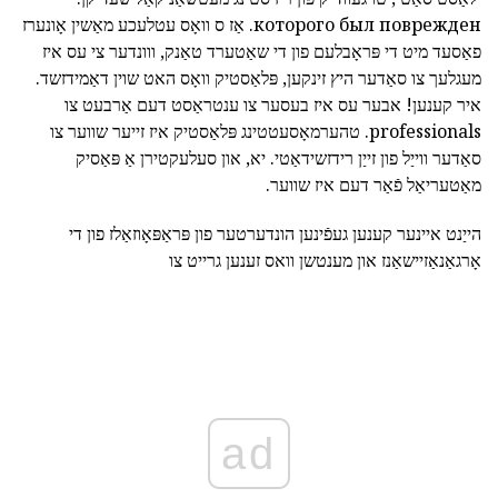
которого был поврежден. אַז ס וואָס עטלעכע מאַשין אָונערז
פאַסעד מיט די פּראָבלעם פון די שאַטערד טאַנק, ווונדער
צי עס איז
מעגלעך צו סאַדער היץ זינקען, פּלאַסטיק
וואָס האט שוין דאַמידזשד.
איר קענען! אבער עס איז בעסער צו ענטראַסט דעם אַרבעט צו
professionals. טהערמאָסעטטינג פּלאַסטיק איז זייער שווער צו
סאַדער ווייַל פון זייַן רידזשידאַטי. יא, און סעלעקטירן אַ פּאַסיק
מאַטעריאַל פֿאַר דעם איז שווער.
הייַנט איינער קענען געפֿינען הונדערטער פון פּראַפּאָוזאַלז פון די
אָרגאַנאַזיישאַנז און מענטשן וואס זענען גרייט צו
ad