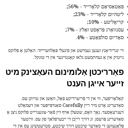
פּאַטאַסיאַם קלאָרייד - 56%;
ליטהיום קלאָרייד - 23%;
קריאָליטע - 10%;
עסנוואַרג פּראָסט זאַלץ - 7%;
סאָדיום סולפאַטע - 4%.
די ינגרידיאַנץ זענען געמישט און פינעלי פּאַלווערייזד. האַלטן אַ פלוקס
נייטיק אין אַ געחתמעט גלאז קאַנטיינער אין די טונקל.
פאַרריכטן
אַלומינום העאַצינק
מיט
זייער אייגן הענט
קאַלאָריפער, ווי אין די פֿריִערדיקע פאַל, וואַשן און טרוקן עס.
סאַדערינג אָרט מיר ריין Carefully סאַנדפּייפּער און דעמאָלט
דעגרעאַסעד. נאָך וואָס, שטעלן אויף זיין פֿאַר-צוגעגרייט פלוקס ניצן אַ
סאַדערינג פּרעסן. ונ דורך רייַבן די ייבערפלאַך פון עס. ווייַטער
פּלאַנעווען די סאַדער שיכטע דורך שיכטע, סטרעטשינג עס אין די