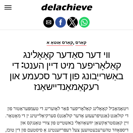
,
קאַרס
קאַרס אַוטאָ א
ווי דער סאַדער קאָאָלינג
קאַלאָריפער מיט דיין הענט: די
באַשרייַבונג פון דער סכעמע און
רעקאַמאַנדיישאַנז
ויטאָמאָביל קאָאָלינג קאַלאָריפער פֿאַר לאָוערינג די טעמפּעראַטור פון
די קולאַנט (אַנטיפרעעזע אָדער קולאַנט) סערקיאַלייטינג ין די מאָטאָר.
זייַן קאַנסטראַקשאַן יוזשאַוואַלי באשטייט פון צוויי טאַנגקס און
דיספּאָוזד טהערעבעטוועען צעל רעפּריזענטינג אַ סיסטעם פון דין טובז,