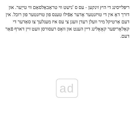
ריפּלייסינג די היץ זינקען - עס ס 'נישט ווי טראַבאַלסאַם ווי טייַער. און
דורך דאָ אין די טויזנטער אָדער אַפֿילו טענס פון טויזנטער פון רובל. אין
דעם אַרטיקל מיר וועלן רעדן וועגן צי עס איז מעגלעך צו סאַדער די
קאַלאָריפער קאָאָלינג דיין הענט און וואָס רעסורסן וועט זיין דארף פֿאַר
דעם.
ad