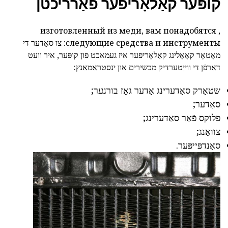
קופּער קאַלאָריפער פאַרריכטן
, изготовленный из меди, вам понадобятся
следующие средства и инструменты: צו
סאַדער די
מאָטאָר קאָאָלינג קאַלאָריפער איז
געמאכט פון קופּער, איר וועט
דאַרפֿן די ווייַטערדיק מכשירים און ינסטראַמאַנץ:
שטאַרק סאַדערינג אָדער גאַז בורנער;
סאַדער;
פלוקס פֿאַר סאַדערינג;
צוואַנג;
סאַנדפּייפּער.