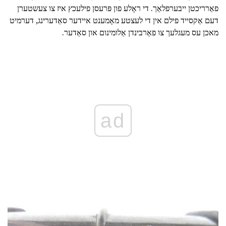
פאַרריכטן ייבערפלאַך. די ראָלע פון פּרעסן פילעכץ איז צו צעשטערן
דעם אַקסייד פילם אין די לעצטע מאָמענט איידער סאַדערינג, דערמיט
מאכן עס מעגלעך צו פאַרבינדן אַלומינום און סאַדער.
ad