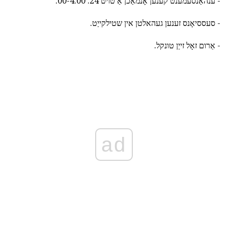
- ענהאַנסעמענט קענען אָנמאַכן אַ טויט 24. 00-4.00.
- סעססיאָנס זענען געהאלטן אין שטילקייַט.
- אַרום זאָל זייַן טונקל.
ad