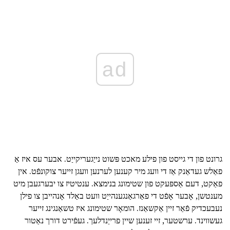
ad
גרונט פון די גייסט פון פילע מאכט פּשוט נייַגעריקייַט. אבער עס איז אַ
פאַלש געדאַנק אַז די וועג מיר קענען לערנען וועגן זייער צוקונפֿט. אין
פאַקט, דעם אַספּעקט פון שטימונג בנימצא. ענטיטיז צו יבערגעבן מיט
מענטשן, אָבער אָפֿט די פאַרגאַנגענהייַט וועט באַלד אָנהייבן צו פילן
נעבעכדיק פֿאַר זיין אַקשאַנז. הומאָר שטימונג איז טשאַנגינג זייער
געשווינד. ערשטער, זיי זענען שיין פרייַנדלעך. געפֿירט דורך נאַטור