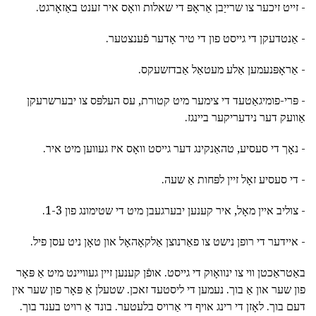
- זייט זיכער צו שרייַבן אַראָפּ די שאלות וואָס איר זענט באַזאָרגט.
- אַנטדעקן די גייסט פון די טיר אָדער פֿענצטער.
- אַראָפּנעמען אַלע מעטאַל אַבדזשעקס.
- פּרי-פומיגאַטעד די צימער מיט קטורת, עס העלפּס צו יבערשרעקן
אַוועק דער נידעריקער ביינגז.
- נאָך די סעסיע, טהאַנקינג דער גייסט וואָס איז געווען מיט איר.
- די סעסיע זאָל זיין לפּחות אַ שעה.
- צוליב איין מאָל, איר קענען יבערגעבן מיט די שטימונג פון 1-3.
- איידער די רופן נישט צו פאַרנוצן אַלקאָהאָל און טאָן ניט עסן פיל.
באַטראַכטן ווי צו ינוואָוק די גייסט. אופֿן קענען זיין געוויינט מיט אַ פּאָר
פון שער און אַ בוך. נעמען די ליסטעד זאכן. שטעלן אַ פּאָר פון שער אין
דעם בוך. לאָזן די רינג אויף די אַרויס בלעטער. בונד אַ רויט בענד בוך.