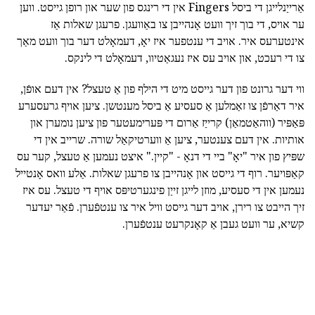
אַרייַנלייגן די ביסל Fingers אין די רינגס פון שער און רופן גייסט. ווען
ער אויס, די בוך זיך וועט אָנהייבן צו באַוועגן. פרעגן שאלות אַז
אינטערעס איר. אויב די ענטפער איז יאָ, דעמאָלט דער בוך וועט מאַך
צו די רעכט, און אויב עס איז נעגאַטיוו, דעמאָלט די לינקס.
ווי דער גרונט פון דער גייסט מיט די הילף פון אַ טעצל? אין דעם אופֿן,
איר דאַרפֿן צו זאַמלען אַ סעסיע אַ ביסל מענטשן. ציען אויף גרעסערע
פּאַפּיר (ווהאַטמאַן) קרייַז אַרום די פּערימעטער פון ציען נומערן און
אותיות. אין דעם צענטער, ציען אַ ווערטיקאַל שורה. שרייב אין די
שפּיץ פון איר "יאָ" ביי די דנאָ - "קיין." איצט נעמען אַ טעצל, קער עס
קאַפּויער. רוף די גייסט און אָנהייבן צו פרעגן שאלות. אַלע וואס אָנטייל
נעמען אין די סעסיע, מוזן לייגן זייַן פינגערטיפּס אויף די טעצל. עס איז
זיך הייבט צו רירן, אויב דער גייסט וויל איר צו ענטפֿערן. פֿאַר יעדער
קשיא, ער וועט געבן אַ קאָנקרעט ענטפֿערן.