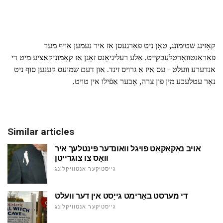
קאָזינג שטימונג, טאָן ניט פאַרגעסן אַז איר נעמען אויף מער
פֿאַראַנטוואָרטלעכקייט. אַלע רעליגיאָנס זאָגן אַז קאָמוניקאַציע מיט די
אנדערע וועלט - עס איז אַ גרויס זינד. און דעם שמועס קענען סוף ניט
נאָר עטלעכע מין פון צרה, אָבער אַפֿילו אין טויט.
Similar articles
אויב נאַקאַקאַט פויגל וואונדער פּינטלעך איר
וואָס צו צוגרייטן
גייסטיקער אנטוויקלונג
די מערסט באַרימט גייַסט אין דער וועלט
גייסטיקער אנטוויקלונג