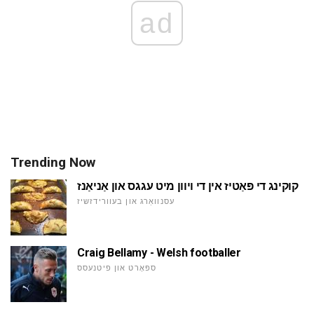
ad
Trending Now
קוקינג די פּאַטיז אין די ויוון מיט עגגס און אַניאַנז
עסנוואַרג און בעוורידזשיז
Craig Bellamy - Welsh footballer
ספּאָרט און פיטנעסס