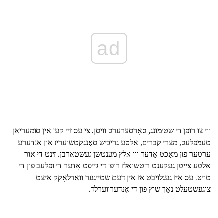
ad
ווי צו רופן די שטימונג, סאָרסערערס וויסן. צי עס זיי קען אין סומעריאַן
טעמפּלעס, מצרי קברים, אלטע גריכיש סאַנגקטשועריז און אנדערע
ערטער פון מאַכט אָדער ווו אלץ מענטשן געשטארבן. זינט די אור
אַלטע צייטן געקענט ריטשואַלז רופן די גייסט אָדער די ופלעב פון די
טויט. עס איז געגלויבט אַז אין דעם שטייגער וואַרלאָקק איצט
צוגעשטעלט נאָך שוץ פון די אַנדערווערלד.