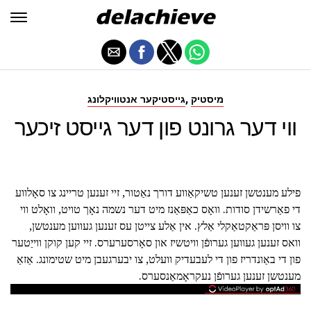
,
מיסטיק
גייסטיקער אנטוויקלונג
ווי דער גרונט פון דער גייסט זיכער
פילע מענטשן זענען טשיקאַווע דורך נאַטור, זיי זענען טריינג צו סאָלווע
די פאַרשידן סודות. וואָס כאַפּאַנז מיט דער נשמה נאָך טויט, וואָלט ווי
צו וויסן פּראַקטאַקלי אַלץ. אין אַלע צייטן עס זענען געווען מענטשן,
וואס זענען געווען גערופֿן וויטשיז און סאָרסערערס. זיי קען קוקן ווייַטער
פון די באַונדריז פון די לעבעדיק וועלט, צו יבערגעבן מיט שטימונג. אַזאַ
מענטשן זענען גערופֿן נעקראָמאַנסערס.