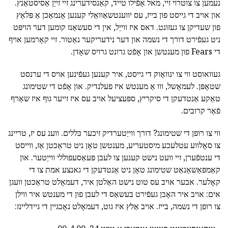
נעמען צו צוטרוי זיי, מאל אַפֿילו טייד, קאַנסידערינג זיי זייַן אַסיסטאַנץ.
און אויב די גייסט פון בייז, עס יווענטשאַוואַלי קענען אָנמאַכן אַ פּלאַץ
פון שעדיקן צו געזונט. דאס איז ווייַל, אין די סעשאַנז קומען דער הויפּט
ניט געפֿירט דורך די נשמה און דער נידעריקער נאַטור. זיי קאָרמען אויף
די Fears פון מענטשן און אָפֿט גרונט גרויס שאָדן.
געוואוסט ווי צו ינוואָוק די גייסט, איר קענען געפֿינען אויס די ערנסט
שטאָפּן. לעמאָשל, ווו אַ מענטש איז פעלנדיק. און אָפֿט די שטימונג
טאַקע אַנטדעקן די סיקריץ, ספּעציעל אויב עס איז זייער גוף איז שאַרף
פֿאַר קרובים.
ווי צו רופן די שטימונג? דורך ווייַטערדיק זיכער כּללים. ווענ עס יז, טריינג
צו סאָלווע עטלעכע מיסטעריע, מענטשן טאָן ניט טראַכטן אַז, ווייסט
די ענטפֿערן, זיי וועט נישט קענען צו לעבן פּעאַסעפוללי ווייַטער. און
קאַמפּאַשאַנאַט שטימונג טאָן ניט אַנטדעקן די גאנצע אמת צו די
קאָלער. אבער אויב עס טוט נישט האַלטן איר, דעמאָלט טראַכטן וועגן
אים: אויב איר האָבן געפֿירט בעשאַס די לעבן פון די מענטש איר ווילן
צו רופן די נשמה, בייז. אויב אַלץ איז גוט, דעמאָלט נאָכגיין די גיידליינז: