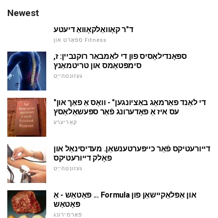
Newest
ד"ר קאָוואַלקאָוואַ דיעטע
ספּאָרט און Fitness
ספּאָנדילאָסיס פון די לאַמבאַר רוקנביין: ז,
סימפּטאָמס און טריטמאַנץ
געזונטהייַט
"די לאַנד פאַרמאָג באַציונגען" - וואָס אַ פאַך און
עס איז אַ פאָדערונג פֿאַר ספּעשאַלאַסץ
קאַריערע
דייורעטיקס פֿאַר כייפּערטענשאַן. מעדיסינאַל און
פאָלק דייורעטיקס
געזונטהייַט
פּאָטאַש - אַ ... Formula און אַפּלאַקיישאַן פון
פּאָטאַש
פאָרמירונג