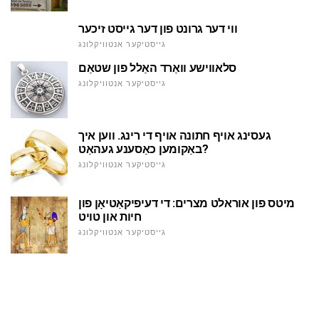
ווי דער גרונט פון דער גייסט זיכער
גייסטיקער אנטוויקלונג
סלאווישע וואַרד האַלל פון שטאַם
גייסטיקער אנטוויקלונג
געסינג אויף חתונה אויף די רינג. ווען איך
באַקומען כאַסענע געהאַט?
גייסטיקער אנטוויקלונג
מיטס פון אוראלט מצרים: די דעיפיקאַטיאָן פון
חיות און טויט
גייסטיקער אנטוויקלונג