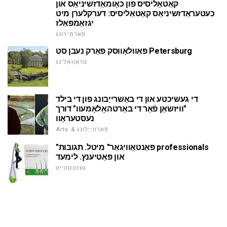
קאַטאַליסיס פון כאָומאַדזשיניאַס און
כעטעראַדזשיניאַס קאַטאַליסיס: דערקלערן מיט
יגזאַמפּאַלז
פאָרמירונג
פּאַוולאָווסק פּאַרק נעבן סט Petersburg
טראַוואַלינג
די געשיכטע און די באַשרייַבונג פון די בילד
"וויזשאַן פֿאַר די באַרטהאָלאָמעוו" דורך
נעסטעראָוו
Arts & פֿאַרווייַלונג
"פּאַנטאָוויגאַר" מיטל. תגובות professionals
און פּאַטיענץ. לימעד
געזונטהייַט