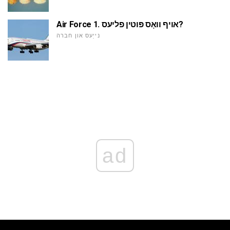
Air Force 1. אויף וואָס פּוטין פליעס?
נייַעס און חברה
ad