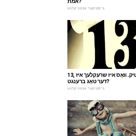
אמת?
גייסטיקער אנטוויקלונג
13, פרייטיק. וואָס איז שרעקלעך איז
דער טאָג ברענגט?
גייסטיקער אנטוויקלונג