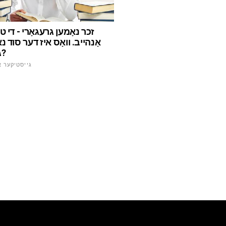
זכר נאָמען גרעגאָרי - די טי
אָנהייב. וואָס איז דער סוד נא
גרעגאָרי?
גייסטיקער א