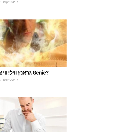
גייסטיקער א
גראַנץ וויל! ווי צו רופן די Genie?
גייסטיקער א