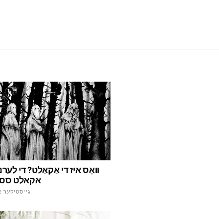
וואָס איז די אַקאַלט? די לערנע
אַקאַלט סס
גייסטיקער א