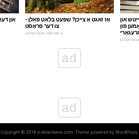
אַז זאגט אַ צייכן? שפּעט בלאַט פאַלן -
יַטש און
און דער 
צו דער פראָסט
ָמען פון
גייסטיקער אנטוויקלונג
נטוויקלונג
ad
ad
Copyright © 2018 yi.delachieve.com. Theme powered by WordPress.