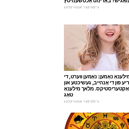
מאַגיש? באַרימט אַלטשעמיסץ
גייסטיקער אנטוויקלונג
ילענאַ נאָמען: נאָמען ווערט, די
ע פון די אָנהייב, געשיכטע און
ַקטעריסטיקס. מלאך מילענאַ
טאָג
גייסטיקער אנטוויקלונג