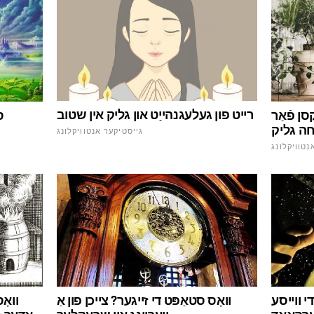
רייט פון געלעגנהייַט און גליק אין שטוב
סן פֿאַר
ה גליק
גייסטיקער אנטוויקלונג
נטוויקלונג
וואָס סטאַפּט די זייגער? צייכן פון אַ
י ווייסע
וואָ