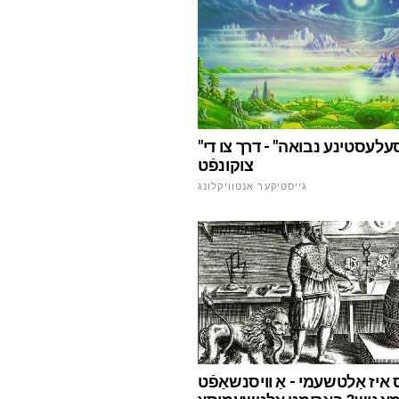
"סעלעסטינע נבואה" - דרך צו די
צוקונפֿט
גייסטיקער אנטוויקלונג
ס איז אַלטשעמי - אַ וויסנשאַפֿט