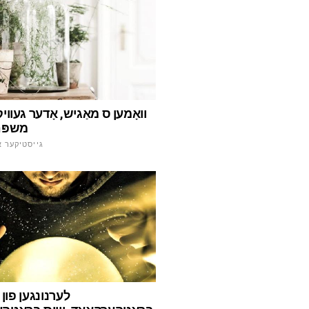
וואָמען ס מאַגיש, אָדער געוויק
משפּח
גייסטיקער א
לערנונגען פון ד