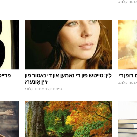
נטוויקלונג
לין: טייַטש פון די נאָמען און די נאַטור פון
זייַן אָונערז
נטוויקלונג
גייסטיקער אנטוויקלונג