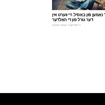
נאָמען פֿון באַסיל. די ווערט אין
דער גורל פון די האָלדער
גייסטיקער אנטוויקלונג