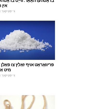
בראָטהערהאָאָד. ווייַס בראָטהע
אין 
גייסטיקער א
פּריוואָראָט אויף זאַלץ צו פאַלן 
מיט אַ
גייסטיקער א