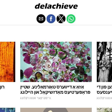
אַזאַ אַ דייווערס טאָורמאַלינע. שטיין
ן פון די
רון
פּראָפּערטיעס מאַדזשיקאַל און היילונג
יענסעס
גייסטיקער אנטוויקלונג
נטוויקלונג