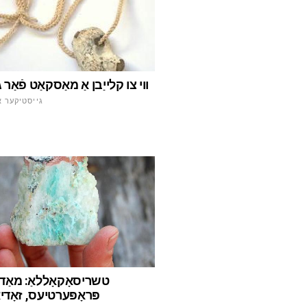
ווי צו קלייַבן אַ מאַסקאַט פֿאַר 
גייסטיקער א
טשריסאָקאָללאַ: מאַד
פּראָפּערטיעס, זאָדיא