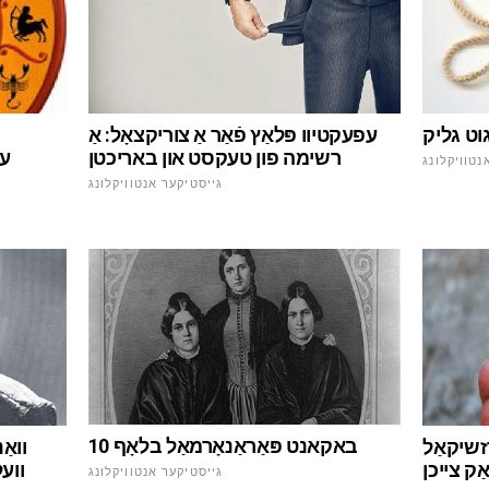
עפעקטיוו פּלאַץ פֿאַר אַ צוריקצאָל: אַ
גוט גליק
רשימה פון טעקסט און באריכטן
עפ
נטוויקלונג
גייסטיקער אנטוויקלונג
10 באקאנט פּאַראַנאָרמאַל בלאָף
זשיקאַל
וואַ
ַק צייכן
ווע
גייסטיקער אנטוויקלונג