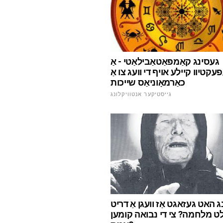
געסינג קאַמפּאַטאַבילאַטי - אַ
עקטיוו קיילע אויף די וועג צו אַ
כאַרמאָוניאַס שייכות
גייסטיקער אנטוויקלונג
נג האט געזאגט אַז וועגן אַ דריט
לט מלחמה? צי די נבואה קומען