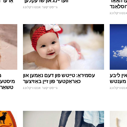
וועריינג און שרעקלעך
רהאָאָד
אָדער 
רוסלאַנד
גייסטיקער אנטוויקלונג
נטוויקלונג
עסמיראַ: טייַטש פון דעם נאָמען און
אין ליבע
מ
כאַראַקטער פון זייַן באַזיצער
 מענטש
מיסטערי
טשאַרא
גייסטיקער אנטוויקלונג
נטוויקלונג