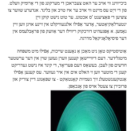
ביכייווינג ווי אויב ער האט צעבראכן די מערקונג פון די אַרומיק וועלט.
פון די זייַט עס מיינט ווי אויב ער איז טויב און בלינד. אנדערע שווער צו
צוציען די פּאַציענט 'ס אכטונג. ער טוט נישט קוקן זייַן
ינטערלאַקיאַטער, אָדער אַפֿילו אלנגעוויקלט אין זיינע אויגן ווען זיין
נאָמען. א אָפּגעהיט דורכקוק ריווילז דער אַוועק פון פּראָבלעמס אין
דער פיסיאָלאָגיקאַל מדרגה.
אַוטיסטיקס טאָן ניט מאַכן אַ נאָענט שייכות, אַפֿילו מיט משפּחה
מיטגלידער. דעם דיווייישאַן קענען ווערן געזען שוין אין דער ערשטער
חדשים פון לעבן. בעשאַס דעם פּעריאָד, די קינד איז נישט געדריקט
קעגן די מוטער ווען זי האלט אים אין איר געווער. עס קענען אַפֿילו
אַנטקעגנשטעלנ זיך גשמיות קאָנטאַקט - צו שפּאַנונג דיין צוריק און
פּרובירן צו צעטל אויס פון אָנכאַפּן.