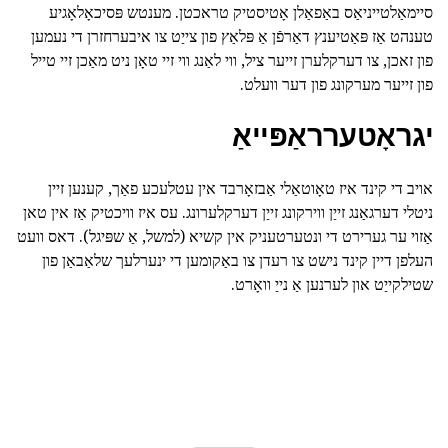
סיימאַלטייניאַס באַפאַלן אָטיסטיק טראכטן. מענטש פּסיכאָלאָגיע
טענהט אַז פּאַטיענץ דאַרפֿן אַ פּלאַץ פון צייַט צו איבערחזרן די נעמען
פון זאכן, צו דערקלערן זייער ציל, ווי לאַנג ווי זיי טאָן ניט מאַכן זיי טייל
פון זייער מערקונג פון דער וועלט.
יגראָטערראַפּייאַ
אויב די קינד איז טאָוטאַלי אַבזאָרבד אין עטלעכע פאַך, קענען זיין
ניטלי דערגאַנג זייַן ווירקונג זייַן דערקלערונג. עס איז וויכטיק אַז אין טאן
אַזוי ער גערירט די ונטערטעניק אין קשיא (למשל, אַ שפּיגל). דאס וועט
העלפן דיין קינד נישט צו רעדן צו באַקומען די ינערלעך שלאַבאַן פון
שטילקייַט און לערנען אַ נייַ וואָרט.