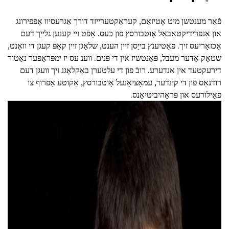
פֿאַר מענטשן מיט אָטיזאַם, קעראַקטערייזד דורך אַגרעסיוו אָפּפירונג
און אַנפּרידיקטאַבאַל אָוטבורסץ פון כּעס. אָפֿט זיי קענען גלייַך דעם
אַכזאָריעס זיך. פּאַטיענץ בייַסן זיין הענט, שלאָגן זיין קאָפּ קעגן די וואַנט,
שטאָק אָדער מעבל, פּאַנטשיז אין די פּנים. ווענ עס יז ימפּראַפּער נאַטור
דירעקטעד אין אנדערע. רובֿ פון די עלטערן באַקלאָגנ זיך וועגן דעם
רודנאַס פון די קינדער, עמאָציאָנעל אָוטבורסץ, אַקוטע אָפּרוף צו
פאַילורעס און פּראָהיביטיאָנס.