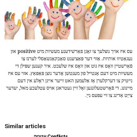
עס איז אויך נוצלעך צו זאָגן פאַרשידענע מעשיות מיט positive און
נעגאַטיוו אותיות. אַזוי דער פּאַציענט סאַבקאַנשאַסלי לערנז צו
פֿאַרשטיין וואָס איז גוט און וואָס איז שלעכט. איר קענען שפּילן די
מעשיות מיט דעם אָנטייל פון מענטשן אָדער נוצן פּאַפּאַץ. אזוי עס איז
נייטיק צו דערקלערן אַז אַלעמען האט זייער אייגן ראָלע אין דעם
מיינונג. די פֿאָרשטעלונגען זאָל זיין געטראגן אויס עטלעכע מאל, יעדער
צייַט אַדינג צו זיי עפּעס נייַ.
Similar articles
עטניק Conflicts