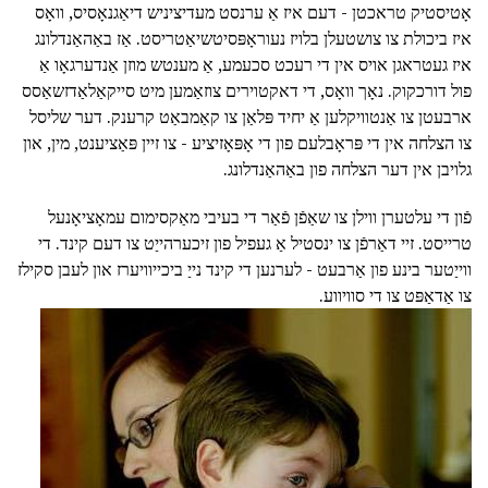
אָטיסטיק טראכטן - דעם איז אַ ערנסט מעדיציניש דיאַגנאָסיס, וואָס
איז ביכולת צו צושטעלן בלויז נעוראָפּסיטשיאַטריסט. אַז באַהאַנדלונג
איז געטראגן אויס אין די רעכט סכעמע, אַ מענטש מוזן אַנדערגאָו אַ
פול דורכקוק. נאָך וואָס, די דאקטוירים צוזאַמען מיט סייקאַלאַדזשאַסס
ארבעטן צו אַנטוויקלען אַ יחיד פּלאַן צו קאַמבאַט קרענק. דער שליסל
צו הצלחה אין די פּראָבלעם פון די אָפּאָזיציע - צו זיין פּאַציענט, מין, און
גלויבן אין דער הצלחה פון באַהאַנדלונג.
פֿון די עלטערן ווילן צו שאַפֿן פֿאַר די בעיבי מאַקסימום עמאָציאָנעל
טרייסט. זיי דאַרפֿן צו ינסטיל אַ געפיל פון זיכערהייַט צו דעם קינד. די
ווייַטער בינע פון אַרבעט - לערנען די קינד נייַ ביכייוויערז און לעבן סקילז
צו אַדאַפּט צו די סוויווע.