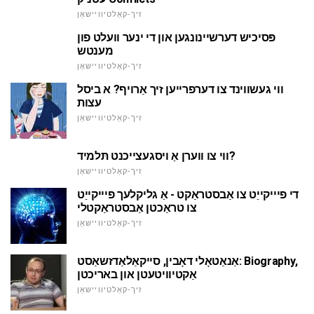
זיך-קאַלטיוויישאַן
פּסיכיש דערשיינונגען און די ינער וועלט פון
מענטש
זיך-קאַלטיוויישאַן
ווי געשווינד צו דערפרייען זיך אַרויף? א ביסל
עצות
זיך-קאַלטיוויישאַן
ווי צו ווערן אַ ויסגעצייכנט תּלמיד?
זיך-קאַלטיוויישאַן
די פיייקייַט צו אַבסטראַקט - אַ גליקלעך פיייקייַט
צו טראַכטן אַבסטראַקטלי
זיך-קאַלטיוויישאַן
אַנאַטאָלי דאָבין, סייקאַלאַדזשאַסט: Biography,
אַקטיוויטעטן און באריכטן
זיך-קאַלטיוויישאַן