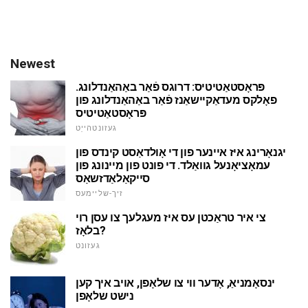
Newest
פּראָסטאַטיטיס: דרוגס פֿאַר באַהאַנדלונג.
פאָלקס מעדאַקיישאַנז פֿאַר באַהאַנדלונג פון
פּראָסטאַטיטיס
געזונטהייַט
יגנאָרינג איז איינער פון די אָולדאַסט קינדס פון
עמאָציאָנעל גוואַלד. די פונט פון מיינונג פון
סייקאַלאַדזשאַס
זיך-שליימעס
צי איר טראַכטן עס איז מעגלעך צו עסן רוי
בלאָז?
געזונט
ינסאָמניאַ, אָדער ווי צו שלאָפן, אויב איך קען
נישט שלאָפן