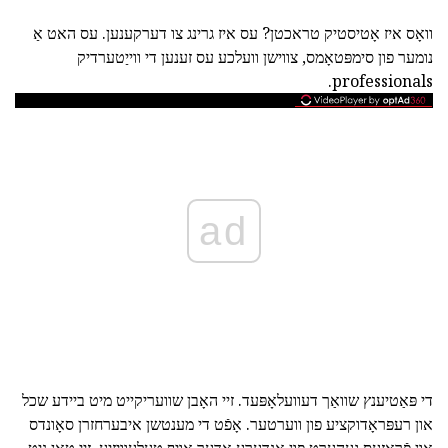
וואָס איז אָטיסטיק טראכטן? עס איז גרינג צו דערקענען. עס האט אַ
נומער פון סימפּטאָמס, צווישן וועלכע עס זענען די ווייַטערדיק
professionals.
ad
די פּאַטיענץ שוואַך דעוועלאָפּעד. זיי האָבן שוועריקייט מיט ביידע שכל
און רעפּראָדוקציע פון ווערטער. אָפֿט די מענטשן איבערחזרן סאָונדס