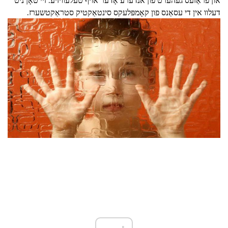
און פֿראַזעס געהערט פון אנדערע אָדער אויף טעלעוויזיע. זיי טאָן ניט
דעלוו אין די עסאַנס פון קאָמפּלעקס סינטאַקטיק סטראַקטשערז.