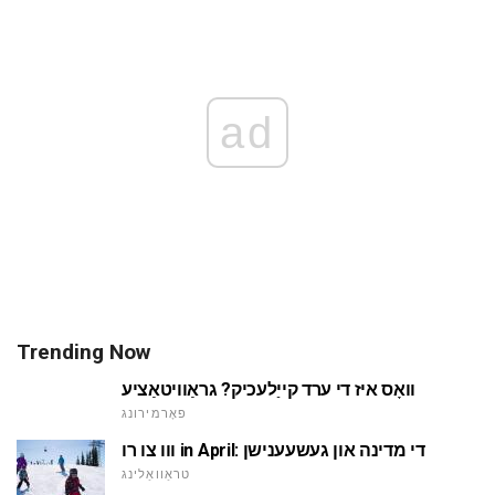
ad
Trending Now
וואָס איז די ערד קייַלעכיק? גראַוויטאַציע
פאָרמירונג
ווו צו רו in April: די מדינה און געשעענישן
טראַוואַלינג