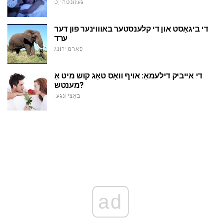
געזונטהייַט
די ביגאַסט און די קלענסטער באוווינער פון דער
ערד
פאָרמירונג
די אייביק דילעמאַ: אויף וואָס טאָג קוש מיט אַ
מענטש?
באַציונגען
ad