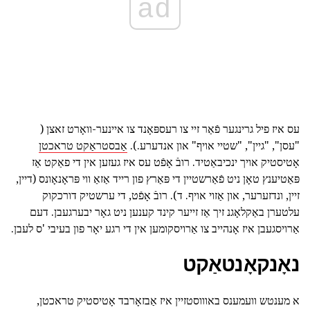
ad
עס איז פיל גרינגער פֿאַר זיי צו רעספּאָנד צו איינער-וואָרט זאצן (
"עסן", "גיין", "שטיי אויף" און אנדערע.).
אַבסטראַקט טראכטן
אָטיסטיק אויך ינכיבאַטיד. רובֿ אָפֿט עס איז געזען אין די פאַקט אַז
פּאַטיענץ טאָן ניט פֿאַרשטיין די פּאַרץ פון רייד אַזאַ ווי פּראָנאָונס (דיין,
זיין, ונדזערער, און אַזוי אויף. ד). רובֿ אָפֿט, די ערשטיק דורכקוק
עלטערן באַקלאָגנ זיך אַז זייער קינד קענען ניט גאָר יבערגעבן. דעם
אַרויסגעבן איז אָנהייב צו אַרויסקומען אין די רגע יאָר פון בעיבי 'ס לעבן.
נאָנקאָנטאַקט
א מענטש וועמענס באוווסטזיין איז אַבזאָרבד אָטיסטיק טראכטן,