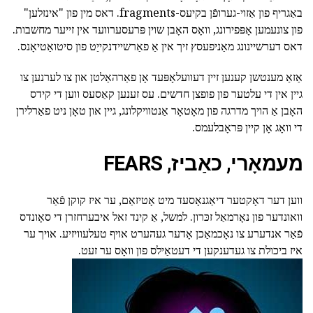
באַגריף פון אַזוי-גערופֿן בקיעס-fragments. דאס מין פון "אינזלען"
פון צונעמען אָפּפירונג, וואָס האָבן שוין פּרעסערוועד אין זייער מחשבות.
דאס דערשיינונג מאַניפעסץ זיך אין אַ פאַרשיידנקייַט פון סיטואַטיאָנס.
אַזאַ מענטשן קענען זיין דעוועלאָפּעד אָן פאַרהאַלטן און צו לערנען צו
גיין אין די עלטער פון פופצן חדשים. עס זענען קאַסעס ווען די קידס
האָבן אַ הויך מדרגה פון מאָטאָר אַנטוויקלונג, גיין און טאָן ניט פאַרלירן
די וואָג אָן קיין פּראָבלעמס.
מעמאָרי, כאַביז, FEARS
ווען דער דאָקטער דיאַגנאָסעד מיט אָטיזאַם, ער איז קוקן פֿאַר
וואונדער פון נאָרמאַל זכּרון. למשל, אַ קינד זאל איבערחזרן די סאָונדס
פֿאַר אנדערע צו נאָכמאַכן אָדער געהערט אויף טעלעוויזיע. אויך ער
איז ביכולת צו געדענקען די דעטאַילס פון וואָס ער זעט.