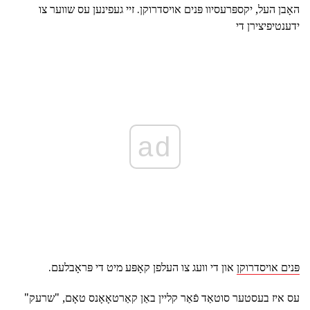
האָבן העל, יקספּרעסיוו פּנים אויסדרוקן. זיי געפינען עס שווער צו
ידענטיפיצירן די
ad
פּנים אויסדרוקן
און די וועג צו העלפן קאָפּע מיט די פּראָבלעם.
עס איז בעסטער סוטאַד פֿאַר קליין באַן קאַרטאָאָנס טאָם, "שרעק"