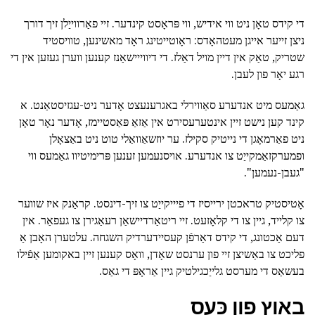
די קידס טאָן ניט ווי אידיש, ווי פּראָסט קינדער. זיי פאַרווייַלן זיך דורך
ניצן זייער אייגן מעטהאָדס: ראָוטייטינג ראָד מאשינען, טוויסטיד
שטריק, טאַק אין דיין מויל דאַלז. די דיווייישאַנז קענען ווערן געזען אין די
רגע יאָר פון לעבן.
גאַמעס מיט אנדערע סאַווירלי באגרענעצט אָדער ניט-עגזיסטאַנט. א
קינד קען נישט זיין אינטערעסירט אין אַזאַ פּאַסטיימז, אָדער נאָר טאָן
ניט פאַרמאָגן די נייטיק סקילז. ער יוזשאַוואַלי טוט ניט באַצאָלן
ופמערקזאַמקייַט צו אנדערע. אויסנעמען זענען פּרימיטיוו גאַמעס ווי
"געבן-נעמען".
אָטיסטיק טראכטן ירייסיז די פיייקייַט צו זיך-דינסט. קראַנק איז שווער
צו קלייד, גיין צו די קלאָזעט. זיי ריטאַרדיישאַן רעאַגירן צו געפאַר. אין
דעם אַכטונג, די קידס דאַרפֿן קעסיידערדיק השגחה. עלטערן האָבן אַ
פליכט צו באַשיצן זיי פון ערנסט שאָדן, וואָס קענען זיין באקומען אַפֿילו
בעשאַס די מערסט גלייַכגילטיק גיין אַראָפּ די גאַס.
באַוץ פון כּעס