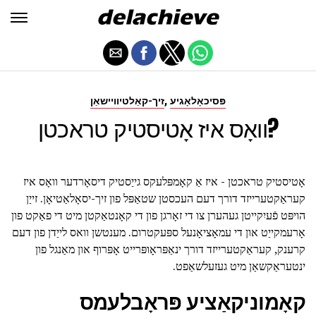
,
פּסיכאָלאָגיע
זיך-קאַלטיוויישאַן
וואָס איז אָטיסטיק טראכטן?
אָטיסטיק טראכטן - איז אַ קאָמפּלעקס גייַסטיק דיסאָרדער וואָס איז
קעראַקטערייזד דורך דעם העכסטן שטאַפּל פון זיך-יסאָלאַטיאָן. זייַן
הויפּט פֿעיִקייטן געהערן צו די זאָרגן פון די קאָנטאַקטן מיט די פאַקט פון
אָרעמקייַט און די עמאָציאָנעל ספּעקטרום. מענטשן וואס לייַדן פון דעם
קרענק, קעראַקטערייזד דורך ינאַפּראָופּרייט אָפּרוף און מאַנגל פון
ינטעראַקשאַן מיט געזעלשאַפט.
קאָמוניקאַציע פּראָבלעמס