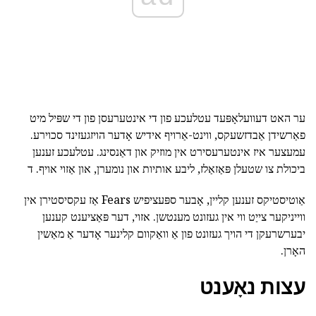
ער האט דעוועלאָפּעד עטלעכע פון די אינטערעסן פון די שפּיל מיט
פאַרשידן אַבדזשעקס, ווינט-אַרויף אידיש אָדער הויזגעזינד סכוירע.
עמעצער איז אינטערעסירט אין מוזיק און דאַנסינג. עטלעכע זענען
ביכולת צו שטעלן פּאַזאַלז, ליבע אותיות און נומערן, און אַזוי אויף. ד
אַוטיסטיקס זענען קליין, אָבער ספּעציפיש Fears אַז עקסיסטירן אין
ווייניקער צייַט ווי אין געזונט מענטשן. אזוי, דער פּאַציענט קענען
יבערשרעקן די הויך געזונט פון אַ וואַקוום קלינער אָדער אַ מאַשין
האָרן.
עצות נאָענט