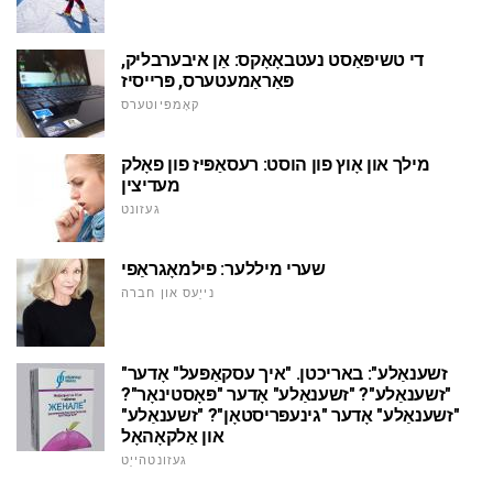
די טשיפּאַסט נעטבאָאָקס: אַן איבערבליק,
פּאַראַמעטערס, פּרייסיז
קאָמפּיוטערס
מילך און אָוץ פון הוסט: רעסאַפּיז פון פאָלק
מעדיצין
געזונט
שערי מיללער: פילמאָגראַפי
נייַעס און חברה
"זשענאַלע": באריכטן. "איך עסקאַפּעל" אָדער
"זשענאַלע"? "זשענאַלע" אָדער "פּאָסטינאָר"?
"זשענאַלע" אָדער "גינעפּריסטאָן"? "זשענאַלע"
און אַלקאָהאָל
געזונטהייַט