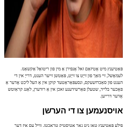
פּאַטיענץ מיט אָטיזאַם זאל אָנפירן אַ מין פון ריטואַל אַקשאַנז.
לעמאָשל, זיי מאַך פון זייַט צו זייַט, פּאַטשן זייער הענט, דרייַ אין די
הענט פון סאַבדזשעקס, ונסעפּאַראַטעד קוקן אין אַ העל ליכט אָדער אַ
פאָכער בלייד, שטעלן פאַרשידענע זאכן אין אַ רודערן, לאַנג קראַוטש
אָדער דרייען.
אויסנעמען צו די הערשן
פילע פּאַטיענץ טאָן ניט גאָר אָטיסטיק טראכטן, ווייַל עס איז דער