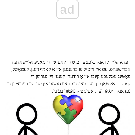
ad
ווען אַ קליין קראַנק בלעטער מיט די קאָפּ אין די מאַניפּיאַליישאַן פון
אַבדזשעקס, עס איז נייטיק צו ברענגען אין אַ קאַמף זינען. לעמאָשל,
פּאַטינג עטלעכע קיובז אין אַ רודערן קענען זיין גערופֿן די
קאַנסטראַקשאַן פון דער באַן. דעם איז געשען אין סדר צו רעדוצירן די
געדאַנק דיסאָרדער, אָטיסטיק נאַטור בעיבי.