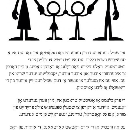
אין שפּיל טעראַפּיע צו זיין געווענדט פאָרמולאַטיאָן אין וואָס עס איז אַ
ספּעציפיש פּשוט כּללים. עס איז ניט נייטיק צו צולייגן צו די
ונטערטעניק-ראָלע-פּלייינג פאַרווייַלונג אַז דאַרפן טאַפּינג. ון קיין דאַרפֿן
צו איבערחזרן איבער און איבער ווידער, יקספּליינינג יעדער שריט אין
עס. אזוי עס איז מעגלעך צו ענשור אַז דעם שפּיל וועט זיין איינער פון די
ריטשואַלז אַז ליבע אָטיסטיק.
די פּראָבלעמס אַז אָטיסטיק טראכטן איז, מוזן ווערן גערעדט אָן
יאָגעניש. איידער אַ דאַרפֿן צו שטעלן ספּעציפיש צילן: פרייַהייַט פון
מורא, אָנפאַל קאָנטראָל, טריינינג, ינטעראַקשאַן מיט אנדערע.
עס איז וויכטיק אַז די קידס וואָטשט קאַרטאָאָנס, די אותיות פון וואָס