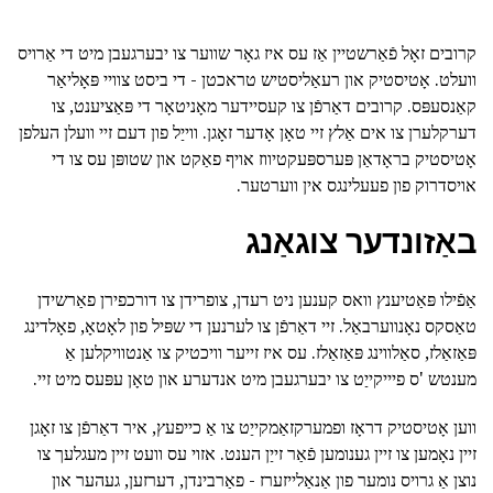
קרובים זאָל פֿאַרשטיין אַז עס איז גאָר שווער צו יבערגעבן מיט די אַרויס
וועלט. אָטיסטיק און רעאַליסטיש טראכטן - די ביסט צוויי פּאָליאַר
קאַנסעפּס. קרובים דאַרפֿן צו קעסיידער מאָניטאָר די פּאַציענט, צו
דערקלערן צו אים אַלץ זיי טאָן אָדער זאָגן. ווייַל פון דעם זיי וועלן העלפן
אָטיסטיק בראָדאַן פּערספּעקטיווז אויף פאַקט און שטופּן עס צו די
אויסדרוק פון פעעלינגס אין ווערטער.
באַזונדער צוגאַנג
אַפֿילו פּאַטיענץ וואס קענען ניט רעדן, צופרידן צו דורכפירן פאַרשידן
טאַסקס נאָנווערבאַל. זיי דאַרפֿן צו לערנען די שפּיל פון לאָטאָ, פאָלדינג
פּאַזאַלז, סאַלווינג פּאַזאַלז. עס איז זייער וויכטיק צו אַנטוויקלען אַ
מענטש 'ס פיייקייַט צו יבערגעבן מיט אנדערע און טאָן עפּעס מיט זיי.
ווען אָטיסטיק דראָז ופמערקזאַמקייַט צו אַ כייפעץ, איר דאַרפֿן צו זאָגן
זיין נאָמען צו זיין גענומען פֿאַר זייַן הענט. אזוי עס וועט זיין מעגלעך צו
נוצן אַ גרויס נומער פון אַנאַלייזערז - פאַרבינדן, דערזען, געהער און