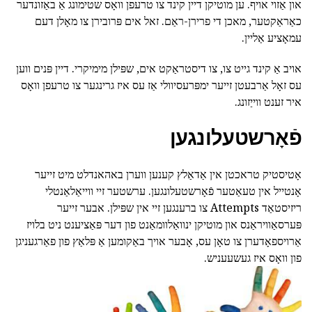
און אַזוי אויף. ען מוטיקן דיין קינד צו טרעפן וואָס שטימונג אַ באַזונדער
כאַראַקטער, מאכן די פרירן-ראַם. זאל אים פּרובירן צו מאָלן דעם
עמאָציע אַליין.
אויב אַ קינד גייט צו, צו דיסטראַקט אים, שפּילן מימיקרי. דיין פּנים ווען
עס זאָל אַרבעטן זייער ימפּרעסיוולי אַז עס איז גרינגער צו טרעפן וואָס
איר זענט ווייַזונג.
פֿאָרשטעלונגען
אָטיסטיק טראכטן אין אַדאַלץ קענען ווערן באהאנדלט מיט זייער
אָנטייל אין טעאַטער פֿאָרשטעלונגען. ערשטער זיי ווייאַלאַנטלי
ריזיסטאַד Attempts צו ברענגען זיי אין שפּילן. אבער זייער
פּערסאַוויראַנס און מוטיקן ינוואַלוומאַנט פון דער פּאַציענט ניט בלויז
אַרויספאָדערן צו טאָן עס, אָבער אויך באַקומען אַ פּלאַץ פון פאַרגעניגן
פון וואָס איז געשעעניש.