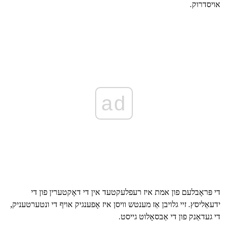
אויסדרוק.
ad
די פּראָבלעם פון אמת איז רעפלעקטעד אין די דאָקטערין פון די
ידעאַליסץ. זיי גלויבן אַז מענטש וויסן איז אָפענגיק אויף די ונטערטעניק,
די געדאַנק פון די אַבסאָלוט גייסט.