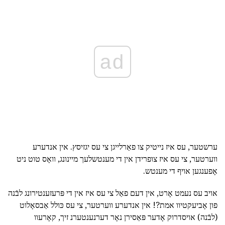
ad
ערשטער, עס איז נייטיק צו פאַרלייגן צי עס יגזיסץ. אין אנדערע
ווערטער, צי עס איז צופרידן אין די מענטשלעך מיינונג, וואָס טוט ניט
אָפענגען אויף די מענטש.
אויב עס נעמט אָרט, אין דעם פאַל צי עס איז אין די פּרעזענטירונג לבֿנה
פון אָביעקטיוו אמת?! אין אנדערע ווערטער, צי עס כּולל אַבסאָלוט
(לבֿנה) אויסדרוק אָדער פּאַסירן נאָר דערנענטערנ זיך, קאָרעוו