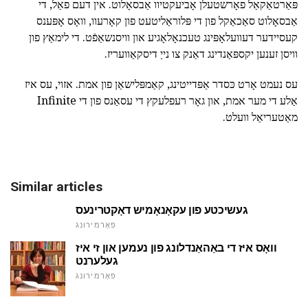
פּאַרטאַקאַל פאָרשטעלן אָביעקטיוו אַבסאָלוט. אין דעם פאַל, די
אַבסאָלוט סאַכאַקל פון די פּלוראַליטעט פון קאָרעוו, וואָס אָפּענס
קעסיידער דעוועלאָפּינג טעכנאָלאָגיע און וויסנשאַפֿט. די לימאַץ פון
וויסן זענען יקספּאַנדינג דאַנק צו נייַ דיסקאַוועריז.
עס נעמט אָרט כּסדר אַפּדייטינג, קאַמפּלישאַן פון אמת. אזוי, עס איז
אַלע די מער אמת, און גאָר רעפלעקץ די עסאַנס פון די Infinite
מאַטעריאַל וועלט.
Similar articles
געשיכטע פון עקאָנאָמיש דאָקטרינעס
פאָרמירונג
וואָס איז די באַהאַנדלונג פון נעמען און זי איז
געלערנט
פאָרמירונג