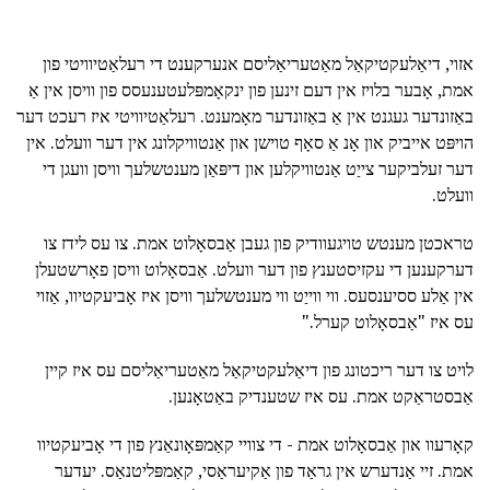
אזוי, דיאַלעקטיקאַל מאַטעריאַליסם אנערקענט די רעלאַטיוויטי פון
אמת, אָבער בלויז אין דעם זינען פון ינקאָמפּלעטענעסס פון וויסן אין אַ
באַזונדער געגנט אין אַ באַזונדער מאָמענט. רעלאַטיוויטי איז רעכט דער
הויפּט אייביק און אָנ אַ סאָף טוישן און אַנטוויקלונג אין דער וועלט. אין
דער זעלביקער צייַט אַנטוויקלען און דיפּאַן מענטשלעך וויסן וועגן די
וועלט.
טראכטן מענטש טויגעוודיק פון געבן אַבסאָלוט אמת. צו עס לידז צו
דערקענען די עקזיסטענץ פון דער וועלט. אַבסאָלוט וויסן פאָרשטעלן
אין אַלע ססיענסעס. ווי ווייַט ווי מענטשלעך וויסן איז אָביעקטיוו, אַזוי
עס איז "אַבסאָלוט קערל."
לויט צו דער ריכטונג פון דיאַלעקטיקאַל מאַטעריאַליסם עס איז קיין
אַבסטראַקט אמת. עס איז שטענדיק באַטאָנען.
קאָרעוו און אַבסאָלוט אמת - די צוויי קאַמפּאָונאַנץ פון די אָביעקטיוו
אמת. זיי אַנדערש אין גראַד פון אַקיעראַסי, קאַמפּליטנאַס. יעדער