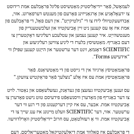
לעמאָשל, פֿאַר יידיאַליסטיק מאַטשיסט פליגל פּראָבלעם אמת רידוסט
צו ידעאָלאָגיע און אָרגאַנייזינג פאָרעם פון מענטש דערפאַרונג. אזוי,
אַבדזשעקטיוולי לידז צו די "גילטיקייַט". אין דעם פאַל, די פּראָבלעם פון
אמת איז אַז עס קענען ניט זיין אָביעקטיוו און זעלבשטענדיק פון
מענטשהייַט. איר קענען נעמען און עטלעכע רעליגיעז דאָקטערין צו
דעם באַגריף. מאַטשיסץ בלערז די ליניע צווישן רעליגיעזע און
SCIENTIFIC דאָגמאַ, זינט דער ערשטער און הייַנט קענען שפּילן ווי
"אידעישע Forms".
פּראַגמאַטיסץ אַרגיוד אין די גייסט פון די מאַטשיאַנס. פֿאַר
פּראַגמאַטיסץ אמת עס איז אַלע "נוצלעך פֿאַר פּראַקטיש צוועקן."
עס זענען אָביעקטיוו געזעצן פון געדאַנק, געזעלשאַפט און נאַטור. לויט
צו דער באַגריף פון מאָדערן וויסנשאַפֿט פידעיסם טוט נישט פאָדערן צו
אָביעקטיוו אמת. אבער, עס איז קיין דערקענונג פון די רגע ווי דער
ערשטער. אזוי, דער SCIENTIFIC וועלט מיינונג איז ענג שייך צו די
אָביעקטיוו אמת. ווי אַ רעזולטאַט, עס חרובֿ יידיאַליסטיק וואָרלדוויעוו.
די פּראָבלעם איז סאַלווד אמת דיאַלעקטיקאַל מאַטעריאַליסם. דעם