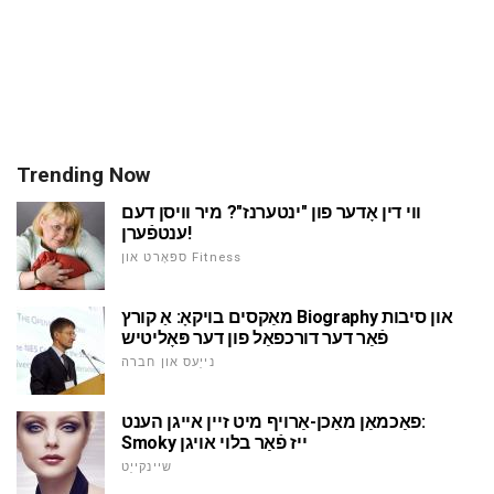
Trending Now
ווי דין אָדער פון "ינטערנז"? מיר וויסן דעם
ענטפֿערן!
ספּאָרט און Fitness
מאַקסים בויקאָ: אַ קורץ Biography און סיבות
פֿאַר דער דורכפאַל פון דער פּאָליטיש
נייַעס און חברה
פאַכמאַן מאַכן-אַרויף מיט זיין אייגן הענט:
Smoky ייז פֿאַר בלוי אויגן
שיינקייַט