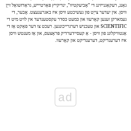
גאַנג, רעקאַגנייזינג די "אָביעקטיוו", ינדיקייץ פּאַרטיייש, גראַדזשואַל זייַן
וויסן. אין יעדער צייַט פון געשיכטע וויסן איז באגרענעצט. אָבער, די
געמארקן זענען קאָרעוו און כּמעט כּסדר עקסטענדעד אין לויט מיט די
SCIENTIFIC און טעכניש דערגרייכונגען. רעכט צו דער פאַקט אַז די
אַנטוויקלונג פון וויסן - אַ קעסיידערדיק פּראָצעס, און אַז מענטש וויסן
איז דערענדיקט, דערענדיקט און קאָרעוו.
ad