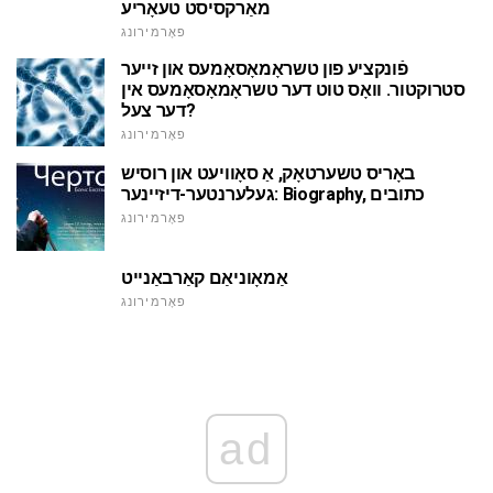
מאַרקסיסט טעאָריע
פאָרמירונג
פֿונקציע פון טשראָמאָסאָמעס און זייער
סטרוקטור. וואָס טוט דער טשראָמאָסאָמעס אין
דער צעל?
פאָרמירונג
באָריס טשערטאָק, אַ סאָוויעט און רוסיש
געלערנטער-דיזיינער: Biography, כתובים
פאָרמירונג
אַמאָוניאַם קאַרבאַנייט
פאָרמירונג
ad