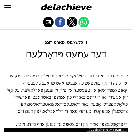
,
וויסנשאַפט
פאָרמירונג
דער עמעס פּראָבלעם
לויט צו דער באַגריף פון דיאַלעקטיק מאַטעריאַליסם מענטש וויסן אַז
איז קונה ווי אַ רעזולטאַט
פון אַבסטראַקט טראכטן,
לעבעדיק
קאַנטאַמפּליישאַן און טעסטעד אין פיר, זיי זענען פאַרלאָזלעך. עס זאָל
זיין אנגעוויזן אַז די גרונט באַגריף פון אמת צו באַטראַכטן פאַרשידן
פילאָסאָפערס. אָבער, נאָר דיאַלעקטיקאַל מאַטעריאַליסם קען
צושטעלן אָביעקטיוו טערעץ פֿאַר די רילייאַבילאַטי פון דעם וויסן.
די פּראָבלעם פון אמת אין וויסנשאַפֿט איז געזען אויף ביידע זייטן.