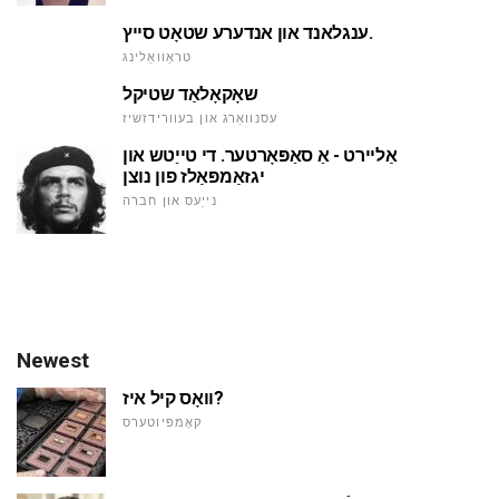
ענגלאנד און אנדערע שטאָט סייץ.
טראַוואַלינג
שאָקאָלאַד שטיקל
עסנוואַרג און בעוורידזשיז
אַליירט - אַ סאַפּאָרטער. די טייַטש און
יגזאַמפּאַלז פון נוצן
נייַעס און חברה
Newest
וואָס קיל איז?
קאָמפּיוטערס