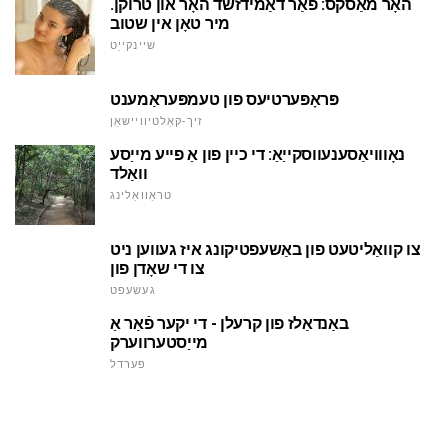
האָר מאַסקס: פֿאַר דאַמידזשד האָר און טרוקן.
מיר טאָן אין שטוב
שיינקייַט
פּראָפּערטיעס פון טעמפּעראַמענט
זיך-קאַלטיוויישאַן
נאָווויאַסענעווסקייַאַ: די כיין פון אַ פייע מייַסע
וואַלד
טראַוואַלינג
צו קוואַליטעט פון באַשעפטיקונג איז געווען ניט
צו די שאָדן פון
געשעפט
באַנדאַלז פון קרעלן - די יקער פֿאַר אַ
מייַסטערווערק
פערדל