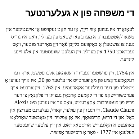
די משפּחה פון אַ געלערנטער
לעאָנאַרד איז געווען אַזוי רייַך, אַז ער האָט געקויפט אַן אייגנטימער אין
טשאַרלאָטטענבורג, אַ מערב פאָרשטאָט פון בערלין, וואָס איז גרויס
גענוג צו צושטעלן אַ באַקוועם בלייַבן פֿאַר זייַן מאַידעד מוטער, וואָס
געבראכט 1750 אין בערלין, זיין העלפט-שוועסטער און אַלע זיינע
קינדער.
אין 1754, זיין ערשטער געבוירן דזשאָהאַנן אַלברעטשט, אויף דער
רעקאָמענדאַציע פון מאַופּערטויס אין עלטער פון 20, איז אויך געווען אַ
מיטגליד פון דער בערלינער אַקאַדעמיע. אין 1762, זיין אַרבעט אויף
פּערטשוריישאַנז פון די קאָמעט אָרבאַץ געצויגן די פּלאַנאַץ צו דער
פרייז פון פעטערבורג אַקאַדעמיע, וואָס ער איז געווען מיט Alexis
Claude Claire. די רגע זון פון עולער, קארל, געלערנט מעדיצין אין
כאַל, און די דריט, קריסטאָף, איז אַן אָפיציר. זיין טאָכטער שאַרלאַט
באהעפט אַ האָלענדיש אַריסטאָקראַט, און זייַן עלטער שוועסטער
העלענאַ אין 1777 - פֿאַר אַ רוסישער אָפיציר.