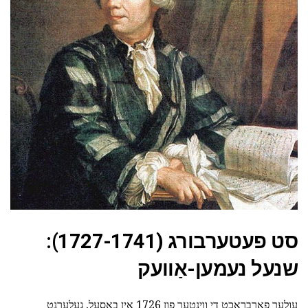
סט פעטערבורג (1727-1741):
שנעל נעמען-אַוועק
עולער פארבראכט די ווינטער פון 1726 אין באַסעל, געלערנט