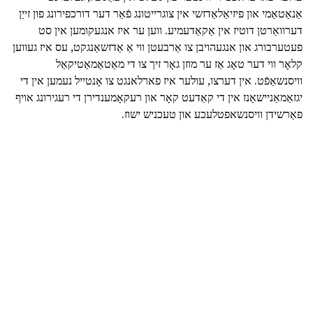
אַנאַטאַמי און פיזיאַלאַדזשי אין צוגרייטונג פֿאַר דער דורכפירונג פון זייַן
דערוואַרטן דוטיז אין אַקאַדעמיע. ווען ער איז אנגעקומען אין סט
פעטערבורג און אנגעהויבן צו אַרבעטן ווי אַ אַדזשאַנגקט, עס איז געווען
קלאָר ווי דער טאָג אַז ער מוזן גאָר זיך צו די מאַטאַמאַטיקאַל
וויסנשאַפֿט. אין דערצו, עולער איז פארלאנגט צו אָנטייל נעמען אין די
יגזאַמאַניישאַנז אין די קאַדעט קאָר און רעקאָמענדירן די רעגירונג אויף
פאַרשידן וויסנשאפטלעכע און טעכניש ישוז.