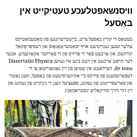
וויסנשאפטלעכע טעטיקייט אין
באַסעל
בעשאַס די קורץ באַסעל צייַט, בייַשטייַערונגען פון מאַטעמאַטיקס
עולער זענען געגרינדעט אויף יסאָטשראָאָנאָוס און רעסיפּראָקאַל
קורוועס, און אַרבעט פֿאַר די פּריזיס פון די פּאַריזער אַקאַדעמיע. אבער
דער הויפּט אַרבעט אין דעם בינע איז געווען Dissertatio Physica
de sono, דערלאנגט אין שטיצן פון זייַן נאַמאַניישאַן צו די
דעפּאַרטמענט פון פיזיקס ביי אוניווערסיטעט פון באַסעל, וועגן נאַטור
און פאַרשפּרייטונג פון געזונט, ספּעציעל וועגן די גיכקייַט פון געזונט און
זייַן דור דורך מוזיקאַליש ינסטראַמאַנץ.