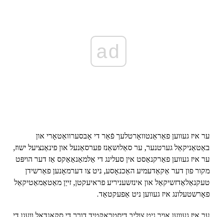
ad
ער איז געווען פאַראַנטוואָרטלעך פֿאַר די אָבסערוואַטאָרי און
באַטאַניקאַל גערטנער, ער סאַלושאַנז פּערסאַנעל און פינאַנציעל ישוז,
ער איז געווען פאַרקנאַסט אין סעלינג די אַלמאַנאַאַקס אַז דער הויפּט
מקור פון דער אַקאַדעמיע האַכנאָסע, ניט צו דערמאָנען פאַרשידן
טעקנאַלאַדזשיקאַל און אינזשעניריע פראיעקטן, זייַן מאַטאַמאַטיקאַל
פאָרשטעלונג איז געווען ניט אַפעקטאַד.
ער איז געווען אויך ניט צוליב דיסטראַקטיד דורך די סקאַנדאַל וועגן די