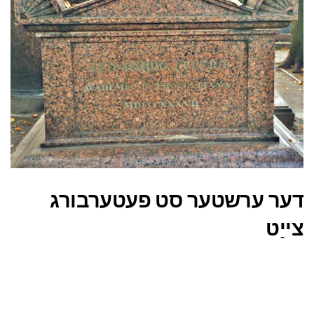
דער ערשטער סט פעטערבורג
צייַט