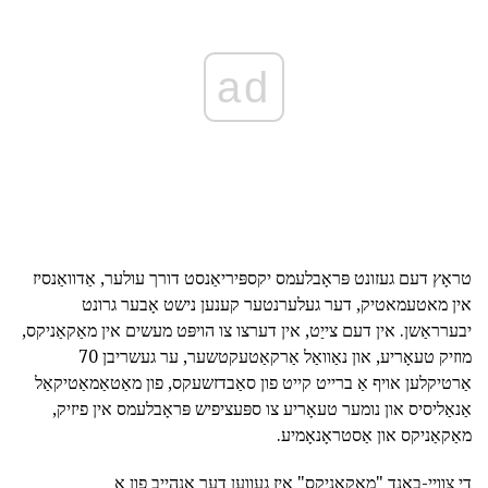
ad
טראָץ דעם געזונט פּראָבלעמס יקספּיריאַנסט דורך עולער, אַדוואַנסיז
אין מאטעמאטיק, דער געלערנטער קענען נישט אָבער גרונט
יבערראַשן. אין דעם צייַט, אין דערצו צו הויפּט מעשים אין מאַקאַניקס,
מוזיק טעאָריע, און נאַוואַל אַרקאַטעקטשער, ער געשריבן 70
אַרטיקלען אויף אַ ברייט קייט פון סאַבדזשעקס, פון מאַטאַמאַטיקאַל
אַנאַליסיס און נומער טעאָריע צו ספּעציפיש פּראָבלעמס אין פיזיק,
מאַקאַניקס און אַסטראָנאָמיע.
די צוויי-באַנד "מאַקאַניקס" איז געווען דער אָנהייב פון אַ