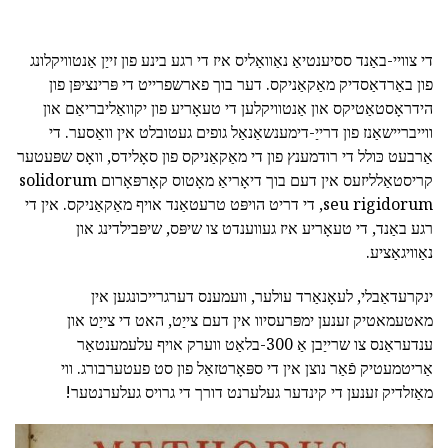
די צוויי-באַנד ססיענטיאַ נאַוואַליס איז די רגע בינע פון זייַן אַנטוויקלונג
פון באַרדאַסדיק מאַקאַניקס. דער בוך פארשפרייט די פּרינציפּן פון
הידראָסטאַטיקס און אַנטוויקלען די טעאָריע פון יקוואַליבריאַם און
ווייבריישאַנז פון דרייַ-דימענשאַנאַל גופים געטובלט אין וואַסער. די
אַרבעט כּולל די רודמענץ פון די מאַקאַניקס פון סאָלידס, וואָס שפּעטער
קריסטאַלליזעס אין דעם בוך דיאָריאַ מאָטוס קאָרפּאָרום solidorum
seu rigidorum, די דריט הויפּט טרעטאַנד אויף מאַקאַניקס. אין די
רגע באַנד, די טעאָריע איז געווענדט צו שיפּס, שיפּבילדינג און
נאַוויגאַציע.
ינקרעדאַבלי, לעאָנאַרד עולער, וועמענס דערגרייכונגען אין
מאטעמאטיק זענען ימפּרעסיוו אין דעם צייַט, האט די צייַט און
ענדעראַנס צו שרייַבן אַ 300-בלאַט ווערק אויף עלעמענטאַר
אַריטמעטיק פֿאַר נוצן אין די ספּאָרטזאַל פון סט פעטערבורג. ווי
מאַזלדיק זענען די קינדער געלערנט דורך די גרויס געלערנטער!