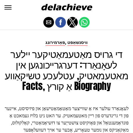
,
וויסנשאַפט
פאָרמירונג
די גרויס מאַטעמאַטיקער יילער
לעאָנאַרד: דערגרייכונגען אין
מאטעמאטיק, עטלעכע טשיקאַווע
Facts, אַ קורץ Biography
לעאָנאַרד עולער איז אַ שווייצער מאַטאַמאַטישאַן און פיזיסיסט, איינער
פון די גרינדערס פון ריין מאטעמאטיק. ער האט ניט בלויז געמאכט אַ
פונדאַמענטאַל און פאָוקיסט צושטייַער צו דזשיאַמאַטרי, קאַלקולוס,
מאַקאַניקס און נומער טעאָריע, אָבער ער אויך דעוועלאָפּעד