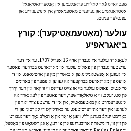
מעטהאָדס פֿאַר סאַלווינג פראבלעמען אין אָבסערוואַטיאָנאַל
אַסטראָנאָמיע און געווענדט מאטעמאטיק אין אינזשעניריע און
עפנטלעך ענינים.
עולער (מאַטעמאַטיקער): קורץ
ביאגראפיע
לעאָנאַרד עולער איז געבוירן אויף 15 אפריל 1707. ער איז דער
ערשטער געבוירן פון פאולוס עולער און מאַרגאַרעט בבררער. פאטער
איז געווען אַ אָפּשטאַמלינג פון אַ באַשיידן מין פון אַרטיסאַנס, און די
אָוועס פון מאַרגאַרעט בברקעער איז געווען אַ נומער פון באַרימט
סייאַנטיס. פאולוס עולער בייַ אַז צייַט געדינט ווי וויקאַר אין דער קירך
פון סט. יעקב. ווי אַ טיאַלאָודזשער, דער פאטער פון לעאָנאַרד איז
אינטערעסירט אין מאטעמאטיק, און אין די ערשטע צוויי יאר פון
לערנען אין דער אוניווערסיטעט, ער באוויליקט די קאָרסאַז פון די
באַרימט יעקבֿ בערנאָוללי. וועגן אַ יאָר און אַ האַלב נאָך דער געבורט
פון זיין זון, די משפּחה אריבערגעפארן צו רען, אַ פאָרשטאָט פון באַסעל,
ווו Paulus Euler געווארן פּאַסטער אין די היגע פּאַריש. דאָרט ער