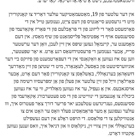
וויסנשאפטלעכע, נישט אַ טיאַלאַדזשיקאַל קאַריערע.
אין דער עלטער פון 19, מאַטעמאַטיקער עולער דאַריד צו קאָנקורירן
מיט די גרעסטע סייאַנטיס פון דעם צייַט, גענומען טייל אין די
פאַרמעסט פֿאַר די לייזונג פון די פּראָבלעם פון די פּאַריז אַקאַדעמי פון
ססיענסעס אויף די אָפּטימאַל פּלייסמאַנט פון שיף מאַסץ. אין דעם
מאָמענט ער, קיינמאָל געזען שיפּס אין זיין לעבן, וואַן דער ערשטער
פרייז, אָבער גענומען די פּרעסטידזשאַס רגע אָרט. א יאָר שפּעטער,
ווען עס איז געווען אַ וואַקאַנסי אין די דעפּאַרטמענט פון פיזיקס ביי דער
אוניווערסיטעט פון באַסעל, לעאָנאַרד, מיט די שטיצן פון זיין מאַדרעך
דזשאָהאַן בערנאָוללי, באַשלאָסן צו קאָנקורירן פֿאַר דעם אָרט, אָבער
פאַרלאָרן ווייַל פון זייַן עלטער און פעלן פון אַן ימפּרעסיוו רשימה פון
אויסגאבעס. אין אַ געפיל, ער איז געווען מאַזלדיק, ווי ער איז געווען
ביכולת צו אָננעמען די ינווייטינג פון די סט פעטערבורג אַקאַדעמי פון
ססיענסעס, געגרינדעט עטלעכע יאר פריער דורך צאַר פעטרוס איך, ווו
עולער געפונען אַ מער פּראַמאַסינג פעלד וואָס ער האָט אים צו
אַנטוויקלען צו די פולאַסט. די הויפּט ראָלע אין דעם געשפילט
בערנאָוללי און זיין צוויי זין, ניקלאַוס וו און דניאל איך, וואס זענען געווען
אַקטיוו דאָרט.