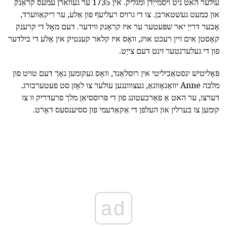
עולער האט ניט ויסמייַדן ומגליק. אין 1735 ער געווארן עמעס קראַנק
און כּמעט געשטארבן. צו די גרויס רעליעף פון אַלע, ער ריקאַווערד,
אָבער דרייַ יאר שפּעטער ער איז קראַנק ווידער. דעם מאָל די קרענק
קאָסטן אים זיין רעכט אויג, וואָס איז קלאר קענטיק אין אַלע די בילדער
פון די געלערנטער זינט דעם צייַט.
פּאָליטיש ינסטאַביליטי אין רוסלאַנד, וואָס געקומען נאָך דעם טויט פון
מלכּה Anne יוואַנאָוונאַ, געצווונגען עולער צו לאָזן סט פעטערבורג.
דערצו, ער האט אַ פאַרבעטונג פון די פּרוססיאַן מלך פרעדריק וו צו
קומען צו בערלין און העלפן די אַקאַדעמי פון ססיענסעס דאָרט.
ad