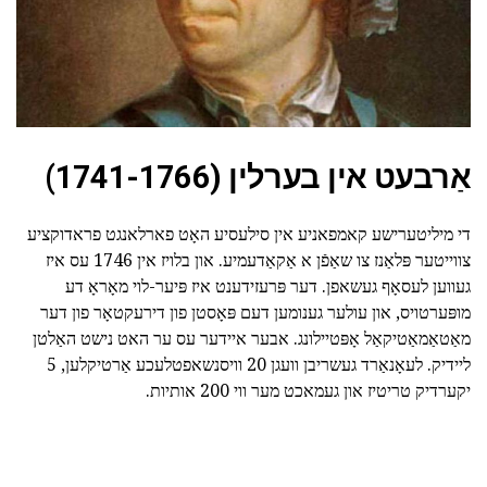
אַרבעט אין בערלין (1741-1766)
די מיליטערישע קאמפאניע אין סילעסיע האָט פארלאנגט פראדוקציע
צווייטער פּלאַנז צו שאַפֿן א אַקאַדעמיע. און בלויז אין 1746 עס איז
געווען לעסאָף געשאפן. דער פּרעזידענט איז פּיער-לוי מאָראָ דע
מופּערטויס, און עולער גענומען דעם פּאָסטן פון דירעקטאָר פון דער
מאַטאַמאַטיקאַל אָפּטיילונג. אבער איידער עס ער האט נישט האַלטן
ליידיק. לעאָנאַרד געשריבן וועגן 20 וויסנשאפטלעכע אַרטיקלען, 5
יקערדיק טריטיז און געמאכט מער ווי 200 אותיות.