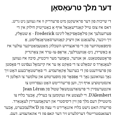
דער מלך טרעאַסאָן
די שייכות פון דער פראיעקטן מיט פרעדריק וו איז געווען ניט גרינג.
דאס איז צומ טייל קאַנדישאַנאַל אויף אַ באַטייַטיק חילוק אין די
פּערזענלעך און פילאָסאָפיקאַל לינינגז Frederick - אַ שטאָלץ,
זיך-זיכער, עלעגאַנט און וויציק קאָנווערסאַטיאָנאַליסט, אַ
סימפּאַטהיזער פון די פראנצויזיש השכלה; מאַטעמאַטיקער עולער איז
אַ באַשיידן, ניט-אָנווענדלעך, אַראָפּ-צו-ערד און צאָרנדיק
פּראָטעסטאַנט. אן אנדער, טאָמער מער וויכטיק, סיבה איז געווען
לעאָנאַרד ס ינסאַלט צו די פאַקט אַז ער איז קיינמאָל געפֿינט די פּאָסטן
פון פּרעזידענט פון די בערנעל אַקאַדעמיע. די פאַרשטאָרבענע האָט זיך
נאָך געוואונען נאָך די אָפּפאָר פון מופערטוזע און עולמער צו האַלטן די
אינסטיטוציע אויף זיך, ווען פריעדריטש האָט געפרוווט צו
אינטערעסירן די פּרעזאַדענטשאַל שטול פון Jean Léron
D'Alembert. די לעצטע איז געקומען צו בערלין, אָבער בלויז צו
מיטטיילן דעם מלך פון זיין דיסיסטרי און רעקאָמענדירן לעאָנאַרד.
פריעדה האט נישט בלויז איגנאָרירט די עצה פון D'אללעמבערט, אָבער
דעמאַנסטרייטלי דערקלערט זיך דער קאָפּ פון די אַקאַדעמיע. דעם,