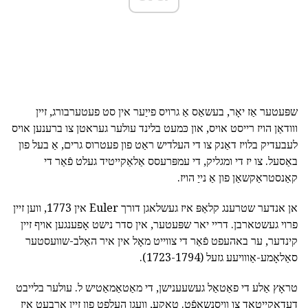
שפּעטער אַז יאָר, בעשאַס אַ גרויס פייַער אין סט פעטערבורג, זיין
ווודאַן הויז רייסט אויס, און כּמעט בלינד עולער געראטן צו ברענען אויס
לעבעדיק בלויז דאַנק צו די העלדיש ראַט פון פעטרוס גרים, אַ בעל פון
באַסעל. צו יז די ומגליק, די עמפּרעסס אַלאַקייטיד געלט פֿאַר די
קאַנסטראַקשאַן פון אַ נייַ הויז.
אן אנדער שטרענג קלאַפּ איז געשלאגן דורך Euler אין 1773, ווען זיין
פרוי געשטארבן. דריי יאר שפּעטער, אין סדר נישט אָפענגען אויף זיין
קינדער, ער באהעפט פֿאַר די צווייט מאָל אין איר האַלב-שוועסטער
סאַלאָמע-אַווויעע גזעל (1723-1794).
טראָץ אַלע די פאַטאַל געשעענישן, די מאַטאַמאַטיש ל. עולער בלייבט
דעדאַקייטאַד צו וויסנשאַפֿט. טאקע, וועגן העלפט פון זיין אַרבעט איז