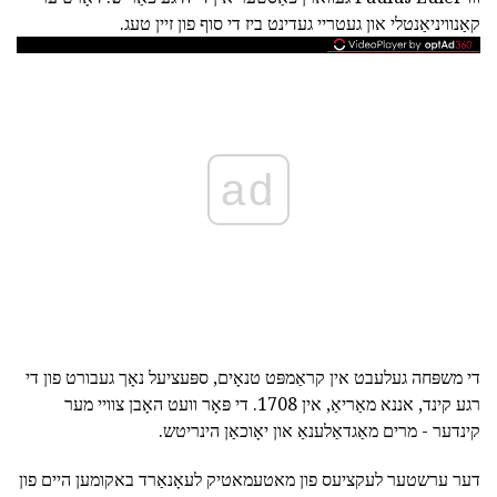
קאַנוויניאַנטלי און געטריי געדינט ביז די סוף פון זיין טעג.
ad
די משפּחה געלעבט אין קראַמפּט טנאָים, ספּעציעל נאָך געבורט פון די
רגע קינד, אננא מאַריאַ, אין 1708. די פּאָר וועט האָבן צוויי מער
קינדער - מרים מאַגדאַלענאַ און יאָוכאַן הינריטש.
דער ערשטער לעקציעס פון מאטעמאטיק לעאָנאַרד באקומען היים פון