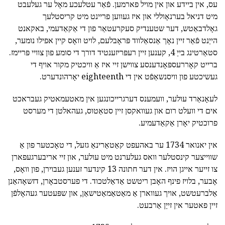
עס, אין ביידע און אין מויל פארמען. פֿאַר עטלעכע מאָל ער געלעבט
מיט דניאל בערנאָוללי און איז געווען פריינט מיט קריסטלעך
גאָלדבאַטש, דער שטענדיק סעקרעטאַר פון די אַקאַדעמי, באקאנט
הייַנט פֿאַר זיין נאָך אַנסאַלווד פּראָבלעם, לויט וואָס קיין אפילו נומער,
סטאַרטינג בייַ 4, קענען זיין רעפּריזענטיד דורך די סומע פון צוויי פּריימז.
ברייט קאָררעספּאָנדענסע צווישן זיי איז אַ וויכטיק מקור אויף די
געשיכטע פון וויסנשאַפֿט אין די eighteenth יאָרהונדערט.
לעאָנאַרד עולער, וועמענס דערגרייכונגען אין מאטעמאטיק געבראכט
אים די וועלט רום און געוואקסן זיין סטאַטוס, געהאלטן די מערסט
פרוכטיק יאָרן אַקאַדעמיע.
אין יאנואר 1734 ער באהעפט קאַטאַרינאַ גזעל, די טאָכטער פון אַ
שווייצער קינסטלער וואס געלערנט מיט עולער, און זיי אריבערגעפארן
צו זייער אייגן הויז. אין דער חתונה 13 קינדער זענען געבוירן, פון וואָס,
אָבער, בלויז פינף האָבן ריטשט אַדאַלטכוד. די פערסטבאָרן, דזשאָהאַנן
אַלברעטשט, אויך געווארן אַ מאַטאַמאַטישאַן, און שפּעטער געהאָלפֿן
זיין פאטער אין זייַן אַרבעט.