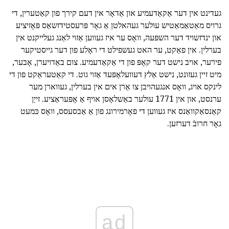
געדינט אין דער אַקאַדעמיע און אַדאָר אין דעם קירך פון קאַטערין, די
גרויס מאַטאַמאַטיש עולער געהאלטן אַ גאָר פּרעסטידזשאַס פּאָזיציע
און ינדזשויד דער השפּעה, וואָס ער איז געווען אַזוי לאַנג געלייקנט אין
בערלין. אין פאַקט, ער האט געשפילט די ראָלע פון דער גייסטיקער
פירער, אויב נישט דער קאָפּ פון די אַקאַדעמיע. צום באַדויערן, אָבער,
מיט זיין געזונט, נישט אַלץ דעוועלאָפּעד אַזוי גוט. די קאַטעראַקט פון די
לינקס אויג, וואָס אנגעהויבן צו אַרן אים אין בערלין, געווארן מער
ערנסט, און אין 1771 עולער באַשלאָסן אויף אַ אָפּעראַציע. זייַן
קאַנסאַקוואַנס איז געווען די פאָרמירונג פון אַ אַבסעסס, וואָס כּמעט
גאָר חרובֿ דערזען.
ad