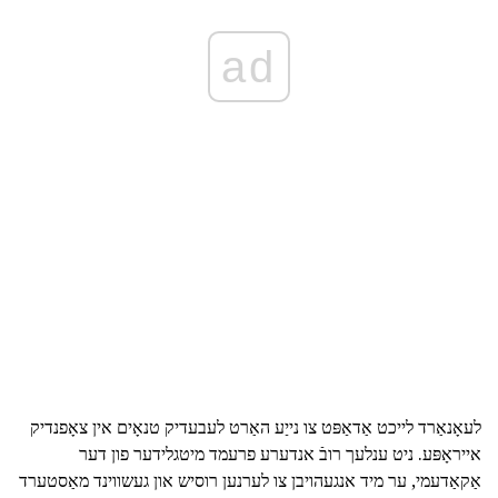
ad
לעאָנאַרד לייכט אַדאַפּט צו נייַע האַרט לעבעדיק טנאָים אין צאָפנדיק
אייראָפּע. ניט ענלעך רובֿ אנדערע פרעמד מיטגלידער פון דער
אַקאַדעמי, ער מיד אנגעהויבן צו לערנען רוסיש און געשווינד מאַסטערד