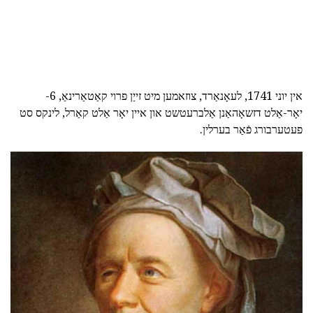
אין יוני 1741, לעאָנאַרד, צוזאמען מיט זייַן פרוי קאַטאַרינאַ, 6-
יאָר-אַלט דזשאָהאַנן אַלברעטשט און איין יאָר אַלט קאַרל, לינקס סט
פעטערבורג פֿאַר בערלין.