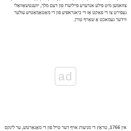
צוזאמען מיט פילע אנדערע פייליערז פון דעם מלך, יווענטשאַוואַלי
געפירט צו די פאַקט אַז די ביאגראפיע פון די מאַטאַמאַטיש עולער
ווידער געמאכט אַ שאַרף טורן.
ad
אין 1766, טראָץ די מניעות אויף דער טייל פון די מאָנאַרטש, ער לינקס