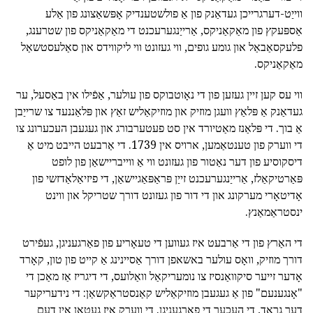
ווייַט-דערגרייכן געדאַנק פון אַ פולשטענדיק אָפּשאַצונג פון אַלע
אַספּעקץ פון מאַקאַניקס, אַרייַנגערעכנט די מאַקאַניקס פון שטרענג,
פלעקסאַבאַל און גומע גופים, ווי געזונט ווי ליקווידס און סאַלעסטשאַל
מאַקאַניקס.
ווי עס קען זיין געזען פון די נאָוטבוקס פון עולער, אַפֿילו אין באַסעל, ער
געדאַנק אַ פּלאַץ וועגן מוזיק און מוזיקאַליש זאַץ און פּלאַננעד צו שרייַבן
אַ בוך. די פּלאַנז מאַטיורד אין סט פעטערבורג און געגעבן העכערונג צו
די ווערק פון טענטאַמען, ארויס אין 1739. די אַרבעט הייבט מיט אַ
דיסקוסיע פון דער נאַטור פון געזונט ווי אַ ווייבריישאַן פון לופט
פּאַרטיקאַלז, אַרייַנגערעכנט זייַן פּראַפּאַגיישאַן, די פיזיאַלאַדזשי פון
אָדיטאָרי מערקונג און די דור פון געזונט דורך שטריקל און ווינט
ינסטראַמאַנץ.
די האַרץ פון די אַרבעט איז געווען די טעאָריע פון פאַרגעניגן, געפֿירט
דורך מוזיק, וואָס עולער באשאפן דורך אַסיינינג אַ קייט פון טון, קאָרד
אָדער זייער סיקוואַנסיז צו נומעריקאַל וואַלועס, די דיגריז אַז מאַכן די
"אָנגענעם" פון אַ געגעבן מוזיקאַליש קאַנסטראַקשאַן: די נידעריקער
דער גראַד, די העכער די פאַרגעניגן. די ווערק איז געטאן אין דעם