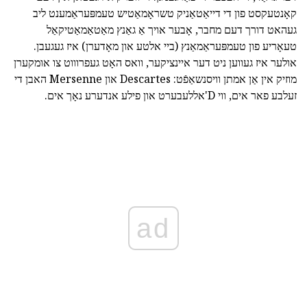
קאָנטעקסט פון די דייאַטאַניק טשראָמאַטיש טעמפּעראַמענט ליב
געהאט דורך דעם מחבר, אָבער אויך אַ גאַנץ מאַטאַמאַטיקאַל
טעאָריע פון טעמפּעראַמאַנץ (ביי אלטע און מאָדערן) איז געגעבן.
אולער איז געווען ניט דער איינציקער, וואס האָט געפרוווט צו אומקערן
מוזיק אין אַן אמתן וויסנשאַפֿט: Descartes און Mersenne האבן די
זעלבע פאר אים, ווי D'אללעבערט און פילע אנדערע נאָך אים.
ad