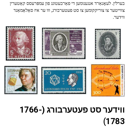
בערלין. לעאָנאַרד אנגענומען די פאַרבעטונג פון עמפּרעסס קאַטערין
צווייטער צו צוריקקומען צו סט פעטערבורג, ווו ער איז סאַלאַמאַנד
ווידער.
ווידער סט פעטערבורג (1766-
1783)