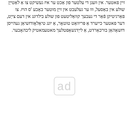
זיין פאטער. אין וועגן די עלטער פון אַכט ער איז געשיקט צו אַ לאַטייַן
שולע אין באַסעל, ווו ער געלעבט אין זייַן מוטער באָבע 'ס הויז. צו
פאַרגיטיקן פֿאַר די נעבעך קוואַליטעט פון שולע בילדונג אין דעם צייַט,
דער פאטער כייערד אַ פּריוואַט טוטאָר, אַ יונג טיאַלאָודזשיאַן געהייסן
דזשאָהאַן בורכאַרדט, אַ לייַדנשאַפטלעך מאטעמאטיק ליבהאָבער.
ad