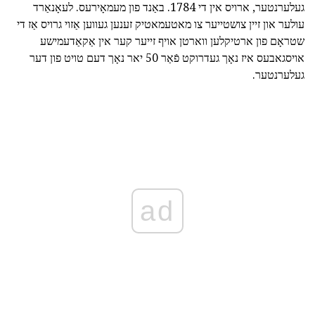
געלערנטער, ארויס אין די 1784. באַנד פון מעמאָירעס. לעאָנאַרד
עולער און זיין צושטייער צו מאטעמאטיק זענען געווען אַזוי גרויס אַז די
שטראָם פון ארטיקלען ווארטן אויף זייער קער אין אַקאַדעמישע
אויסגאבעס איז נאָך געדרוקט פֿאַר 50 יאר נאָך דעם טויט פון דער
געלערנטער.
ad