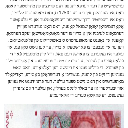
ערשטיקייט פון דער דערפאַרונג פון דעם פּרינציפּ פון מינדסטער קאַמף,
וואָס איז צעבראכן אין די פריער 1750 ס, וואָס מאַפּערטוזז קליימד,
וואָס איז דיספּיוטיד דורך שווייצער וויסנשאַפֿטלער און ניי עלעקטעד
אַקאַדעמיסיאַן יאָואַן שמואל קאָעניג, וואס האָט גערעדט פון זיין
דערמאָנונג לעיבניז אין אַ בריוו צו דער מאַטאַמאַטישאַן יעקב הערמאַן.
קאָעניג איז נאָענט צו מאַופּערטויס ס באַשולדיקונג פון פּלאַגיאַטיזאַם.
ווען ער איז געבעטן צו פאָרשטעלן אַ בריוו, ער קען נישט טאָן עס, און
עולער איז געלערנט צו פאָרשן דעם פאַל. ווייל קיין מיטגעפיל פֿאַר די
פֿילאָסאָפֿיע פון לעיבניז, ער סיידיד מיט די פּרעזידענט און אַקיוזינג מלך
פון שווינדל. די בוילינג פונט איז ריטשט ווען וואָלטאַירע, וואס האט
גענומען די זייַט פון קועניג, געשריבן אַ דערשראָקן סאַטירע, ראַדיקאַלד
מאַופּערטויס און האט נישט ספּער עולער. דער פרעזידענט איז געווען
אַזוי יבערקערן אַז ער באַלד לינקס בערלין, און עולער האט צו פירן
געשעפט, דע פאַקטאָ כעדינג די אַקאַדעמיע.