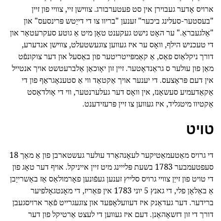
ארויס אָדער געבוירן אין סט פעטערבורג. צווישן זיי, צוויי פון זיין
"בעסטער-סעלינג ביכער" זענען "בריוו צו די דייַטש פּרינסעס" און
"אַלגעבראַ." ער האָט נישט געקענט טאָן מיט אַ גוטע סעקרעטאַר און
די טעכניש הילף, וואָס ער איז געווען צוגעשטעלט, צווישן אנדערע,
דורך ניקלאַוס פאַס, אַ קאַמפּייטריטער פון באַסעל און דער צוקונפֿט
מאַן פון עולער ס גראַנדאָטער. זיין זון יאָוכאַן אַלברעטשט אויך אנטייל
אין דעם פּראָצעס. די יענער אויך אַקטאַד ווי אַ סטענאָגראַף פון די
אַקאַדעמיע סעשאַנז, אין וואָס דער געלערנטער, ווי די אָולדאַסט
אַקטיוו מיטגליד, איז געווען צו זיין פּרעזידענט.
טויט
די גרויס מאַטעמאַטיקער לעאָנהאַרד עולער געשטארבן פון אַ מאַך 18
סעפטעמבער 1783 בשעת פּלייינג מיט זיין אייניקל. אויף דער טאָג פון
די טויט פון זייַן צוויי גרויס סלייץ זענען געפֿונען פאָרמולאַס אַז באַשרייַבן
אַ באַלאָן פלי, די גאנץ 5 יוני 1783 אין פּאַריז, די מאָנטגאָלפיער
ברידער. דער געדאַנק איז דעוועלאָפּעד און צוגעגרייט פֿאַר ארויסגעבן
דורך די זון דזשאָהאַנן. דעם איז געווען די לעצט אַרטיקל פון דער