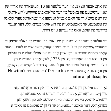
אין אקטאבער 1720, אין דער עלטער פון 13, לעאָנאַרד איז אריין אין
אוניווערסיטעט פון באַסעל בייַ דער פילאָסאָפיע פיייקייַט (יוזשאַוואַלי
אין דעם צייַט), ווו ער האָט אָנטייל גענומען אין ינטראַדאַקטערי קלאסן
אין עלעמענטאַר מאטעמאטיק פון דזשאָהאַן בערנאָוללי, דער יונגער
ברודער פון יעקב, וואס איז געווען טויט דורך.
יוני עולער אנגעהויבן צו לערנען מיט אַזאַ ברענעניש אַז באַלד געצויגן די
ופמערקזאַמקייַט פון די לערער, וואס ינקעראַדזשד אים צו לערנען מער
קאָמפּליצירט ספרים פון זייַן אייגן אַרבעט און אַפֿילו געפֿינט צו העלפן
אין סעסיע אויף סאַטורדייַס. אין 1723, לעאָנאַרד געענדיקט זיין
בילדונג מיט אַ בעל סטודענט און לייענען אַ ציבור לעקציע אין לאַטייַן,
אין וואָס ער קאַמפּערד מיט Descartes 'סיסטעם מיט Newton's
natural philosophy.
נאָך דעם וויל פון זיין עלטערן, ער איז אריין אין דער טיאָלאָגיקאַל
פיייקייַט, דעוואָטינג, אָבער רובֿ פון די צייט צו מאטעמאטיק.
יווענטשאַוואַלי, בייַ מינדסטער, בייַ די ינסיסטאַנס פון דזשאָהאַן
בערנאָוללי, דער פאטער גענומען פֿאַר די זון 'ס צוקונפט צו מאַכן אַ