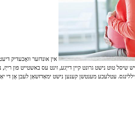
אין אונדזער וואָכעדיק דיעטע
ש שיסל טוט נישט גרונט קיין דייַגע, זינט עס באשטייט פון רייַז, נ
פיללינגס. עטלעכע מענטשן קענען נישט ימאַדזשאַן לעבן אָן די יאַפ