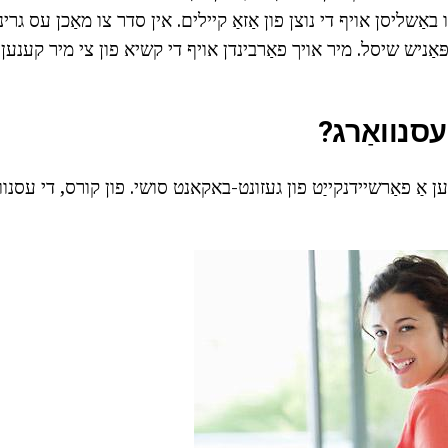
 באַשליסן אויף די נוצן פון אַזאַ קיילים. אין סדר צו מאַכן עס גרי
פּאַניש שיסל. מיר אויך פאַרבינדן אויף די קשיא פון צי מיר קענען
 עסנוואַרג?
ן אַ פאַרשיידנקייַט פון געזונט-באקאנט סושי. פון קורס, די עסנוואַ