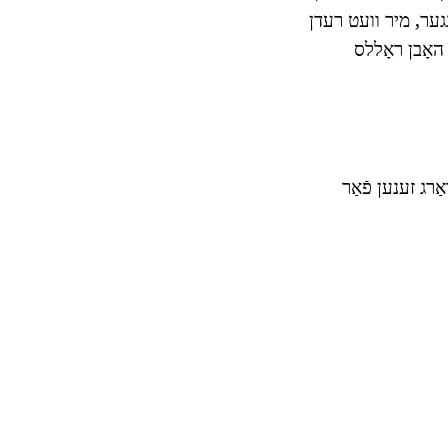
נגער, מיר וועט רעדן
 האָבן ראָללס
רג זענען פֿאַר