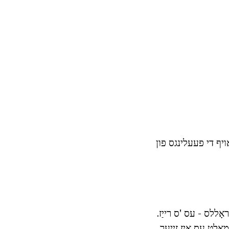
ויף די פעעלינגס פון
אָללס - עס 'ס רייַז.
עמאָלט עס איז זייער