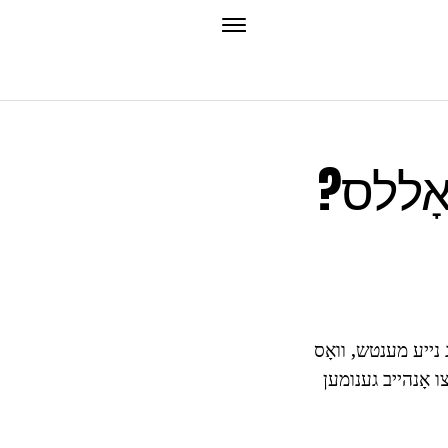
אָללס?
ג נייע מענטש, וואָס
צו אָנהייב גענומען