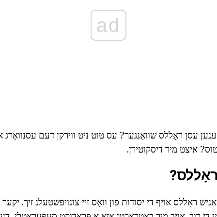
ad
ענען עסן ראָללס שוואַנגער? עס טוט ניט ווירקן דעם עסנוואַרג א
טוס? איצט מיר דיסקוטירן.
ראָללס?
אַניש ראָללס אויף די יסודות פון וואָס זיי צונויפשטעלנ זיך. יקער ר
י די רובֿ. אויב מיר באַטראַכטן אַזאַ אַ פּראָדוקט סעפּעראַטלי, ד