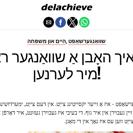
שוואַנגערשאַפט
היים און משפּחה
,
יך האָבן אַ שוואַנגער ר
מיר לערנען!
ערשאַפט - איז אַ זייער יקסייטינג צייַט. אין דעם צייַט, ימערדזשינ
זיין געבוירן אין איר גוף. די בעיבי איז געבוירן געזונט, איר דאַרפֿן 
ייַט ווען עס איז נאָך אין די מאָגן.