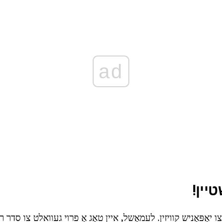
ad
יין!
יאַפּאַניש קוויזין. לעמאָשל, איין טאָג אַ פרוי געוואלט צו סדר רא