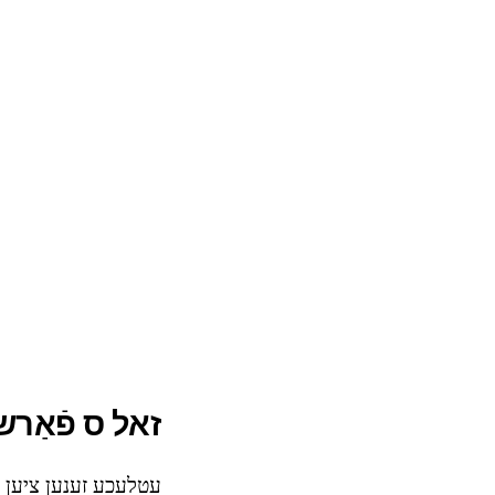
זאל ס פֿאַרשט
עטלעכע זענען ציען צו 