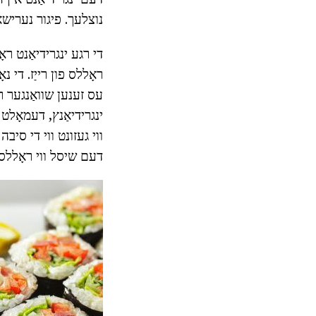
נוצלעך. פיגור נערישא
די רגע ינגרידיאַנט ראָ
ראָללס פון רייַז. די נ
עס זענען שוואַנגער ר
ינגרידיאַנץ, דעמאָלט י
ווי געזונט ווי די סיב
דעם שיסל ווי ראָללס.