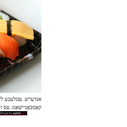
אנדערש. עטלעכע לייַד
קאַמבאַניישאַנז. עס ז