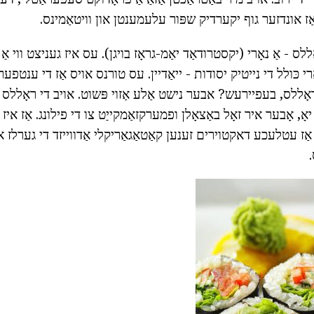
ַז אונדזער גוף יקערדיק שפּור עלעמענטן און וויטאַמינס.
ללס - אַ נאָרי (יקסטרודאַד יאַמ-גראָז בויגן). עס איז געניצט ווי אַ 
אָרי כּולל די נייטיק יסודות - ייאַדיין. עס טורנס אויס אַז די ענטפע
אָללס, בעפיירעש? אבער נישט אַלע אַזוי פּשוט. אויב די ראָללס א
אָ, אָבער איר זאָל באַצאָלן ופמערקזאַמקייַט צו די פילונג. אַז איז ו
ה אַז עטלעכע דאקטוירים זענען קאַטאַגאַריקלי אַדווייזד די גערלז א