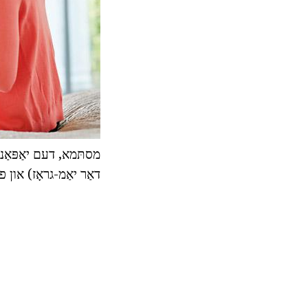
מסתּמא, דעם יאַפּאַני
דאַר יאַמ-גראָז) און 