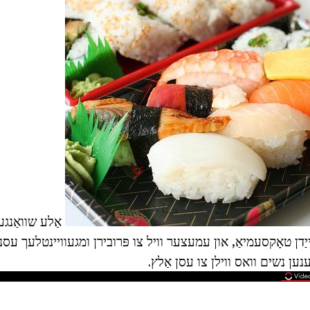
אַלע שוואַנגע
ן טאָקסעמיאַ, און עמעצער וויל צו פּרובירן ומגעוויינטלעך עסנו
ענען נשים וואס ווילן צו עסן אַלץ.