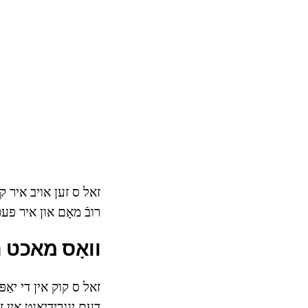
זאל ס זען אויב איר ק
רובֿ מאָם און איר פע
וואָס מאכט 
זאל ס קוק אין די יאַפּ
דעם ינגרידיאַנט אין זי