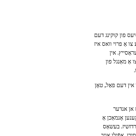
עס פון קוקינג דעם
צו אַ פרוי וואס איז
ראַסייץ. אין
 אַ מאַנגל פון
אין דעם פאַל, טאָן
ז אן אנדער
ענען אָנמאַכן אַ
ערדזשיז. בעשאַס
רן, אַפֿילו אויב