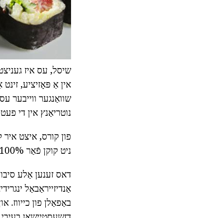
שיסל, עס איז געניצט ו
אין אַ פּאָזיציע, זינט
שוואַנגער ווייבער עס 
נוטריאַנץ אין די פעט
פון קורס, איצט איר קע
ניט קוקן פֿאַר 100% זיכערקייַט פון דעם ינגרידיאַנט.
דאס זענען אַלע סיבות 
אַנדיזייראַבאַל ינגריד
באַפאַלן פון כייווז. 
דזשעסטיישאַן בעיבי גו