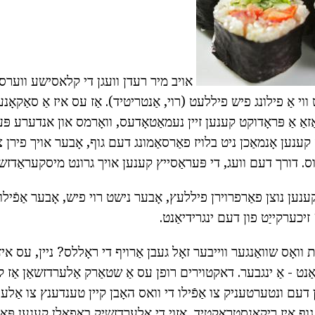
אויב מיר רעדן וועגן די קלאסישע ווערסי
וי אַ פילונג פיש פיללעט (רוי, אַנטריטיד). אַז עס איז אַ סאַקאָנע 
 אַזאַ אַ פּראָדוקט קענען זיין נעמאַטאָדעס, וואָרמס און אנדערע פּע
קענען אָנמאַכן ניט בלויז פאַרסאַמונג דעם גוף, אָבער אויך פירן צו
וס. דורך דעם וועג, די פּעראַסייץ קענען אויך גרונט מיסקעראַדזש.
נען נוצן פאַרפרוירן פיללעץ, אָבער נישט רוי פיש, אָבער אַפֿילו 
וואָס שוואַנגער ווייבער זאָל געבן אַרויף די ראָללס? ניין, עס אי
יאַנט - אַ ינגבער. דאקטוירים רופן עס אַ שטאַרק אַלערדזשאַן אַז ק
און דעם ונטערטעניק צו אַפֿילו די וואס האָבן קיין טענדענץ צו אַל
ף איז ריקאַנסטראַקטיד, אַזוי די אַלערדזשיק באַפאַלן קענען פּאַסי