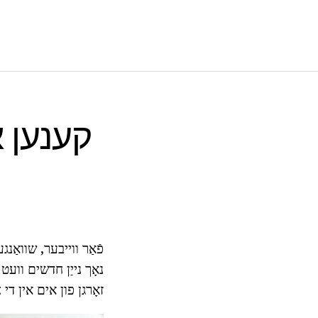
קענען א
פֿאַר ווייבער, שוואַנג
נאָך נייַן חדשים וועט 
זאָרגן פון אים אין די צ