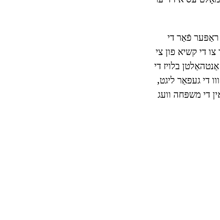
ראַפּער פֿאַר די
ר צו די קשיא פון צי
ַנטהאַלטן בלויז די
וו די געפאַר ליגט,
ין די משפּחה וועג