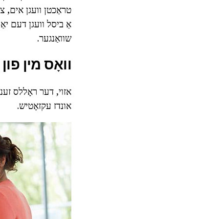
טראַכטן וועגן אים, צו
אַ ביסל וועגן דעם יאַ
שוואַנגער.
וואָס מין פון
אזוי, דער ראָללס זענע
אונדז עקזאָטיש.