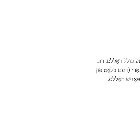
 כולל ראָללס. רובֿ
אָרי (דעם בלאַט פון
ּאַניש ראָללס.