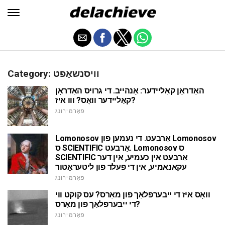
Category: וויסנשאַפט
האַדראָן קאַליידער: אָנהייב. די גרויס האַדראָן
קאַליידער וואָס? ווו איז?
פאָרמירונג
Lomonosov אַרבעט. די נעמען פון Lomonosov
ס SCIENTIFIC אַרבעט. Lomonosov ס
SCIENTIFIC אַרבעט אין כעמיע, אין דער
עקאנאמיע, אין די פעלד פון ליטעראַטור
פאָרמירונג
וואָס איז די ייבערפלאַך פון מאַרס? עס קוקט ווי
די ייבערפלאַך פון מאַרס?
פאָרמירונג