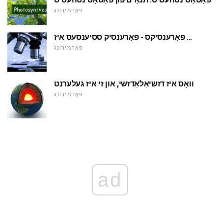
פאָרמירונג
פאָרענסיקס - פאָרענסיק ססיענסעס איז ...
פאָרמירונג
וואָס איז דזשיאַלאַדזשי, און זי איז געלערנט
פאָרמירונג
ad