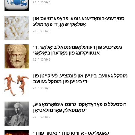
פאָרמירונג
סטירענע-בוטאַדיענע גומע: פּראָפּערטיעס און
אַפּלאַקיישאַן, די פאָרמולע
פאָרמירונג
געשיכטע פון דעוועלאָפּמענטאַל ביאָלאָגי. די
אַנטוויקלונג פון מאָדערן ביאָלאָגי
פאָרמירונג
מוסקל געוועב: ביניען און פֿונקציע. פֿעיִקייטן פון
די ביניען פון מוסקל געוועב
פאָרמירונג
רוססעלל ס פּאַראַדאָקס: גרונט אינפֿאָרמאַציע,
יגזאַמפּאַלז, פאָרמולאַטיאָן
פאָרמירונג
קאָנפליקט - אַ וויסן פון די נאַטור פון די