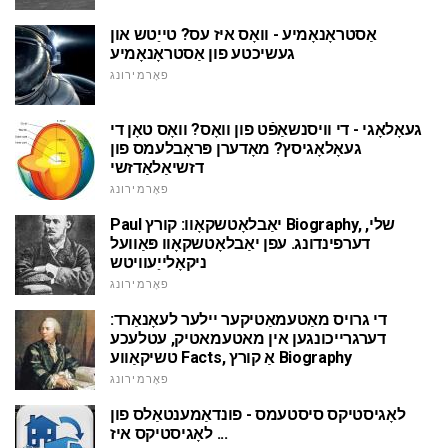
אַסטראָנאָמיע - וואָס איז עס? טייַטש און
געשיכטע פון אַסטראָנאָמיע
פאָרמירונג
געאָלאָגי - די וויסנשאַפֿט פון וואָס? וואָס טאָן די
געאָלאָגיסץ? מאָדערן פּראָבלעמס פון
דזשיאַלאַדזשי
פאָרמירונג
Paul יאַבלאָטשקאָוו: קורץ Biography, שלי,
דערפינדונג. עפן יאַבלאָטשקאָוו פּאַוועל
ניקאָלייַעוויטש
פאָרמירונג
די גרויס מאַטעמאַטיקער יילער לעאָנאַרד:
דערגרייכונגען אין מאטעמאטיק, עטלעכע
טשיקאַווע Facts, אַ קורץ Biography
פאָרמירונג
לאָגיסטיקס סיסטעמס - פונדאַמענטאַלס פון
לאָגיסטיקס איז ...