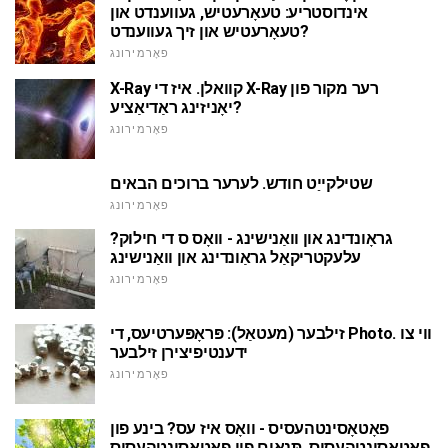
אינדוסטריע: טעאָרעטיש, געווענדט און
טעאָרעטיש און זיך געווענדט?
פאָרמירונג
X-Ray קוואלן. איז די X-Ray רער מקור פון
יאָניזינג ראַדיאַציע?
פאָרמירונג
שטילקייַט חודש. לערער ברוכים הבאים
פאָרמירונג
גראָונדינג און וואַנישינג - וואָס ס די חילוק?
עלעקטריקאַל גראַונדינג און וואַנישינג
פאָרמירונג
זילבער (מעטאַל): פּראָפּערטיעס, די Photo. ווי צו
ידענטיפיצירן זילבער
פאָרמירונג
פאָטאָסינטהעסיס - וואָס איז עס? בינע פון
פאָטאָסינטהעסיס. תּנאָים פון פאָטאָסינטהעסיס