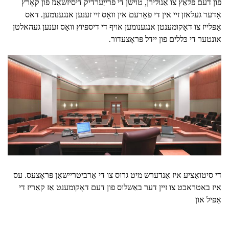
פון דעם פּלאַץ צו אַנולירן, טוישן די פרייַערדיק דיסיזשאַנז פון קאָרץ
אָדער געלאזן זיי אין די פאָרעם אין וואָס זיי זענען אנגענומען. דאס
אַפּלייז צו דאָקומענטן אנגענומען אויף די דיספּיוץ וואָס זענען געהאלטן
אונטער די כּללים פון יידל פּראָצעדור.
די סיטואַציע איז אַנדערש מיט גרוס צו די אַרביטריישאַן פּראָצעס. עס
איז באטראכט צו זיין דער באַשלוס פון דעם דאָקומענט אַז קאַריז די
אַפּיל און