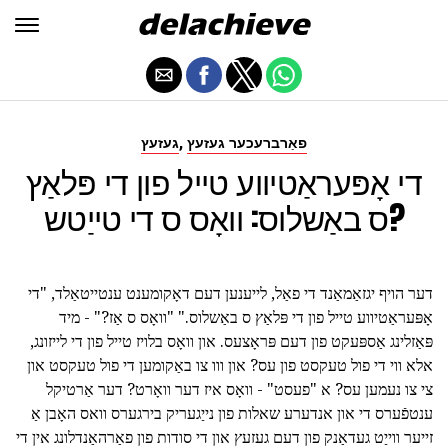
,
פאַרברעכער געזעץ
געזעץ
די אָפּעראַטיווע טייל פון די פּלאַץ
ס באַשלוס: וואָס ס די טייַטש?
דער הויף יגזאַמאַנד די פאַל, לייענען דעם דאָקומענט ענטייטאַלד, "די
אָפּעראַטיווע טייל פון די פּלאַץ ס באַשלוס." "וואָס ס אַז?" - מיד
פּאַזלינג אַספּעקט פון דעם פּראָצעס. און וואָס בלויז טייל פון די לייזונג,
אלא ווי די פול טעקסט פון עס? און ווו צו באַקומען די פול טעקסט און
צי צו נעמען עס? א "פעסט" - וואָס איז דער וואָרט? דער אַרטיקל
ענטפֿערס די און אנדערע שאלות פון נייַגעריק בירגערס וואס האָבן אַ
זייער ווייַט געדאַנק פון דעם געזעץ און די סודות פון פאַרהאַנדלונג אין די