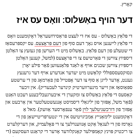
קאָרץ.
דער הויף באַשלוס: וואָס עס איז
די פּלאַץ באַשלוס - עס איז די לעצט פּראַסידזשעראַל דאָקומענט וואָס
די פּלאַץ לייענען אויס נאָך דעם סוף פון
דעם פּראָצעס.
עס יקספּרעסאַז
די שטעלע פון דעם פּלאַץ. באַשלוס מיט די הערשן פון געזעץ צו האַלטן
דיספּיוץ צווישן די פּאַרטיעס צו די פּראָצעס (למשל, קענען האַלטן
דיספּיוץ צווישן שכנים אויף אַ לאַנד פּלאַנעווען פֿאַר פילע יאָרן
ונסוקסעסספוללי קלאַשט מיט יעדער אנדערע אויף דער גרענעץ
געגנט, אָדער לייגן אַ סוף צו דער אָפּטייל פון פאַרמאָג פון די ערשטע
ספּאַוסאַז און זייער מינערווערטיק קינדער לעבעדיק). אין זיכער
קאַסעס די פּלאַץ באַשלוס צו ומקערן די איבערגעבליבענע רעכט האַנט
(פֿאַר משל, אָפּזוך פון יליגאַלי דיסמיסט אָנגעשטעלטער אין אַרבעט און
אָפּזוך פון
דורכשניטלעך לוין
פֿאַר ענפאָרסעד אַוועק). מאל אַ
דאָקומענט ילימאַנייץ אַמביגויטיעס אין די ינטערפּריטיישאַן פון די
נאָרמז פון די לעגאַל אַקט אָנווענדלעך צו די פּאָלעמיק, און דערקלערט
צו ריכטיק פּוינץ קאָמפּילעד קאָנקלודעד אָדער די קראַנט העסקעם (די