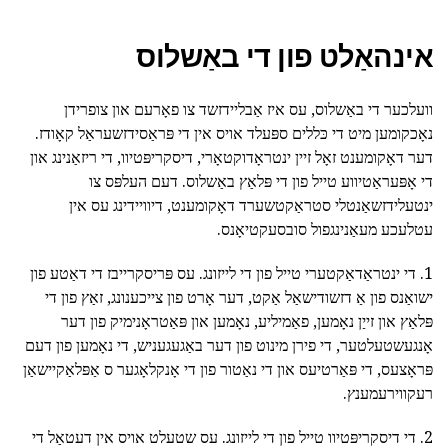
אינהאַלט פון די באַשלוס
וועלכער די באַשלוס, עס איז אַבליידזשד צו פאָרעם און צופרידן
נאָכקומען מיט די כּללים ספּעלד אויס אין די פּראַסידזשעראַל קאָודז.
דער דאָקומענט זאָל זיין ינטראָדוקטאָרי, דיסקריפּטיוו, די ריזאַנינג און
די אָפּעראַטיווע טייל פון די פּלאַץ באַשלוס. דעם העלפּס צו
ינטעלידזשאַנטלי סטראַקטשערד דאָקומענט, דיוויידינג עס אין
עטלעכע מעאַנינגפול סובסעקטיאָנס.
1. די ינטראַדאַקטערי טייל פון די לייזונג. עס פּריסקרייבז די דאַטע פון
ישואַנס פון אַ דזשודישאַל אַקט, דער אָרט פון צייכענונג, זאַץ פון די
פּלאַץ און זייַן נאָמען, פאַמיליע, נאָמען און פּאַטראָנימיק פון דער
אָנגעשטעלטער, די פירן מינוט פון דער באַגעגעניש, די נאָמען פון דעם
פּראָצעס, די פּאַרטיעס און די נאַטור פון די אָנקלאָגער ס אַפּלאַקיישאַן
רעקווירעמענץ.
2. די דיסקריפּטיוו טייל פון די לייזונג. עס שטעלט אויס אין דעטאַל די