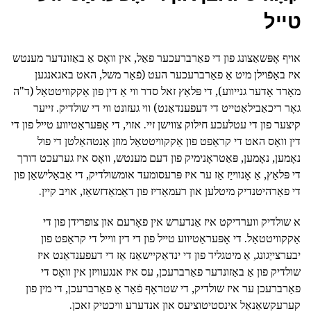
טייל
אויף אָפּשאַצונג פון די פאַרברעכער פאַל, אין וואָס אַ באַזונדער מענטש
איז באַפֿוילן מיט אַ פאַרברעכער העט (פֿאַר משל, האט באגאנגען
מאָרד אָדער גנייווע), די פּלאַץ זאל סדר ווי אַ דין פון אַקקוויטטאַל (ד"ה
גאָר ריכאַבילאַטייט די דעפענדאַנט) ווי געזונט ווי די שולדיק. זייער
קיצער פון די עטלעכע חילוק צווישן זיי. אזוי, די אָפּעראַטיווע טייל פון די
דין וואָס האט די קראַפט פון אַקקוויטטאַל מוזן אַנטהאַלטן די פול
נאָמען, נאָמען, פּאַטראָנימיק פון דעם מענטש, וואָס איז גערעכט דורך
די פּלאַץ, אַ אָנווייַז אַז ער איז פּרעסומעד אומשולדיק, די אַבאַלישאַן פון
די פאַרהיטנדיק מיטלען און רעמאַדיז פון דאַמאַדזשאַז, אויב קיין.
א שולדיק ווערדיקט איז אַנדערש אין פאָרעם און צופרידן פון די
אַקקוויטטאַל. די אָפּעראַטיווע טייל פון די דין ווייל די קראַפט פון
יבערצייַגונג, אַ מיטגליד פון די ינדאַקיישאַנז אַז די דעפענדאַנט איז
שולדיק פון אַ באַזונדער פאַרברעכן, עס איז אנגעוויזן אין וואָס די
פאַרברעכן ער איז שולדיק, די שטראָף פֿאַר אַ פאַרברעכן, די מין פון
קערעקשאַנאַל אינסטיטוציעס און אנדערע וויכטיק זאכן.