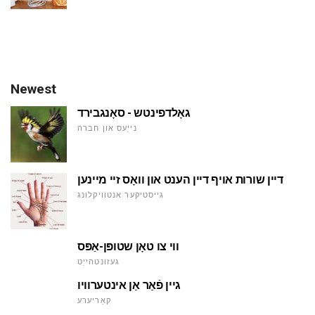
Newest
גאָלדפינטש - סאָנגבירד
נייַעס און חברה
דיין שורות אויף דיין הענט און וואָס זיי מיינען
גייסטיקער אנטוויקלונג
ווי צו טאָן שטופּן-אַפּס
געזונטהייַט
גיין פֿאַר אַן אינטערוויו
קאַריערע