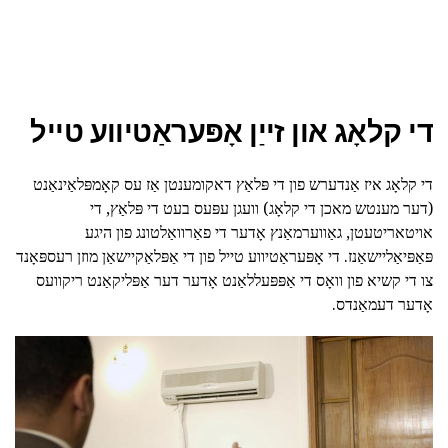
די קלאָג און זייַן אָפּעראַטיווע טייל
די קלאָג איז אַנדערש פון די פּלאַץ דאקומענטן אַז עס קאָמפּלאַינאַנט
(דער מענטש מאכן די קלאָג) וועגן עפּעס בעט די פּלאַץ, די
אויטאריטעטן, גאַווערמאַנץ אָדער די פאַרוואַלטונג פון היגע
פּאַפּיאַליישאַנז. די אָפּעראַטיווע טייל פון די אַפּלאַקיישאַן מוזן רעספּאָנד
צו די קשיא פון וואָס די אַפּפּעללאַנט אָדער דער אַפּליקאַנט ריקוועס
אָדער דעמאַנדס.