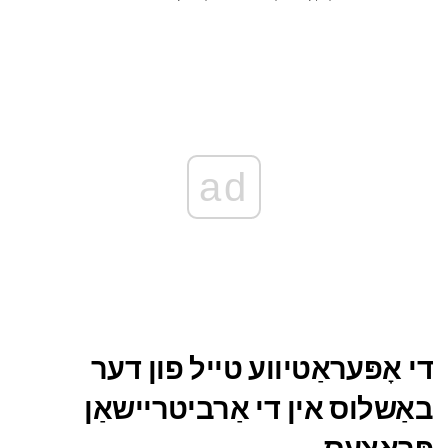
ad
די אָפּעראַטיווע טייל פון דער
באַשלוס אין די אַרביטריישאַן