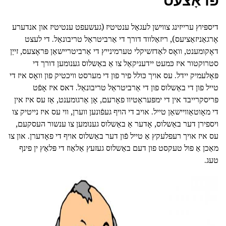
פּראָצעס
דיספּיוץ ערייזינג צווישן לעגאַל ענטיטיז (געשעפט ענטיטיז און אנדערע
אָרגאַניזאַציעס), ריזאַלווד דורך די אַרביטראַל טריבונאַל. די לעצט
דאָקומענט, וואָס לאַדזשיקלי טערמינייץ די אַרביטריישאַן פּראָצעס, זייַן
סטרוקטור איז כּמעט יידעניקאַל צו אַ באַשלוס גענומען דורך די
פּאָלעמיק יידל. עס אויך כּולל פיר פון די מערסט וויכטיק פון וואָס איז די
טייל פון די באַשלוס פון די אַרביטראַל טריבונאַל. דאס איז אָפֿט
פּריסקרייבד אין די ימפּעראַטיוו פאָרעם, אָן אַרגומענט, אַז עס איז אין
די מאָוטאַוויישאַן טייל. אויב די הויף געפֿונען ווערן, ווי עס איז נייטיק צו
ויספירן דער באַשלוס, אָדער אַ באַשלוס גענומען צו ענשור העסקעם,
עס איז אויך רעפלעקץ אַ טייל פֿון דער באַשלוס אויף די פאָדערן. און צו
מאַכן אַ פול טעקסט פון דעם באַשלוס געזעץ אַלאַוז די פּלאַץ ין פינף
טעג.