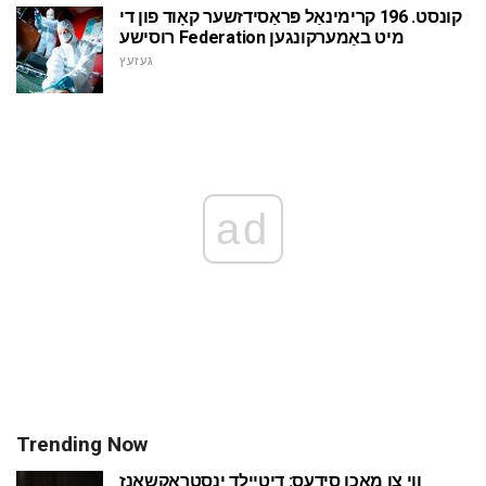
קונסט. 196 קרימינאַל פּראַסידזשער קאָוד פון די
רוסישע Federation מיט באַמערקונגען
געזעץ
ad
Trending Now
ווי צו מאַכן סידעס: דיטיילד ינסטראַקשאַנז