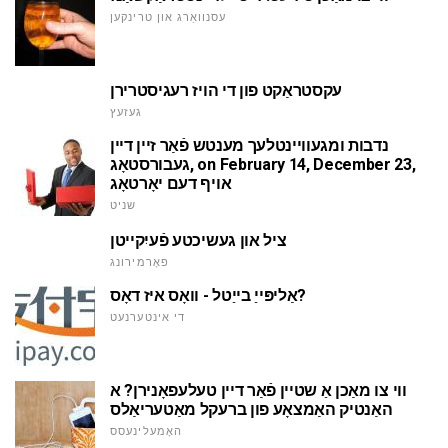
עסנוואַרג און טרינקען
עקסטראַקט פון די הויז רעגיסטרירן
געזעץ
נדבות ומגעוויינטלעך מענטש פֿאַר זיין דיין
געבורסטאָג, on February 14, December 23,
אויף דעם יאָרטאָג
שניט
ציל און געשיכטע פֿעיִקייטן
פאָרמירונג
אַליפּייַ בייַטל - וואָס איז דאָס?
די אינטערנעט
ווי צו מאַכן אַ שטיין פֿאַר דיין טעלעפאָנירן? א
האַנטיק האַמצאָע פון ברעקל מאַטעריאַלס
האָמעלינעסס