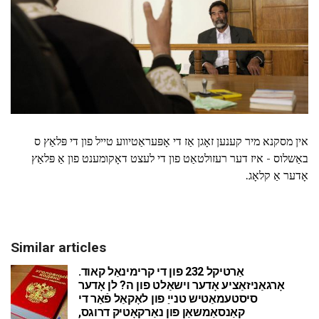
אין מסקנא מיר קענען זאָגן אַז די אָפּעראַטיווע טייל פון די פּלאַץ ס
באַשלוס - איז דער רעזולטאַט פון די לעצט דאָקומענט פון אַ פּלאַץ
אָדער אַ קלאָג.
Similar articles
אַרטיקל 232 פון די קרימינאַל קאוד.
אָרגאַניזאַציע אָדער וישאַלט פון ה? לן אָדער
סיסטעמאַטיש טנייַ פון לאָקאַל פֿאַר די
קאַנסאַמשאַן פון נאַרקאָטיק דרוגס,