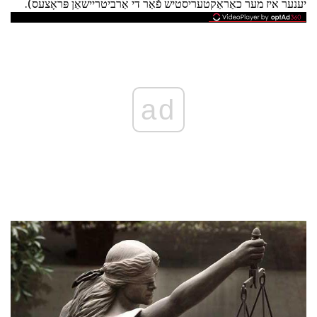
יענער איז מער כאַראַקטעריסטיש פֿאַר די אַרביטריישאַן פּראָצעס).
ad