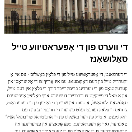
די ווערט פון די אָפּעראַטיווע טייל
סאַלושאַנז
ווי דערמאנט, די אָפּעראַטיווע טייל פון די פּלאַץ באַשלוס - עס איז אַ
יקערדיק טייל פון דעם דאָקומענט. עס איז אַרויף צו די אַקיעראַסי און
קערעקטנאַס פון די ווערדינג פּריסקרייבד דורך די פּלאַץ אין דעם טייל,
און א מאל די פיייקייַט צו דורכפירן דעפּענדס אויף פּאָליצייַ אָפפיסערס
סאַלושאַנז. לעמאָשל, אַ טעות אין שרייבן די נאָמען פון די דעפענדאַנט,
צו וואָס די פּלאַץ געזוכט געלט כינדערז די דורכפירונג פון דעם
דאָקומענט. א טייל פון דער באַשלוס פון די אַרביטראַל טריבונאַל אַפֿילו
טאָוגהער, גאָר אָן רעפראַסינגס, ספּעקולאַציע און ענדערונגען איז
טראַנספעררעד צו די אינהאלט פון די יגזעקיאַטיוו דאָקומענט. עס