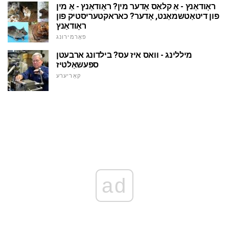
ראָודאַנץ - אַ קלאַס אָדער מין? ראָודאַנץ - אַ מין
פון דיטאַטשמאַנט, אָדער? כאראקטעריסטיק פון
ראָודאַנץ
פאָרמירונג
מיללינג - וואס איז עס? בילדונג ארבעטן
ספּעשאַלטיז
קאַריערע
ad