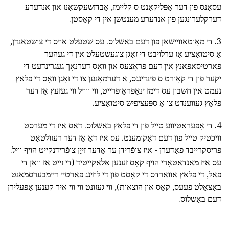
עסאַנס פון דער אַפּליקאַנט ס קליימז, אַבדזשעקשאַנז און אנדערע
דערקלערונגען פון אנדערע מענטשן אין די קאַסטן.
3. די מאָוטאַוויישאַן פון דעם באַשלוס. עס שטעלט אויס די צושטאנדן,
אַ סיטואַציע אַז ערלויבט די זאָגן צוגעשטעלט אין די געהער
פּאַרטיסאַפּאַנץ אין דעם פּראָצעס און וואָס דערנאָך געגרינדעט די
יקער פון די קאָורט ס פינדינגס, אַ דערמאָנען צו די זאָגן וואָס די פּלאַץ
נעמט אין חשבון עס דימז ינאַפּראָופּרייט, ווי ווויל ווי געזעץ אַז דער
פּלאַץ געווענדט צו אַ ספּעציפיש סיטואַציע.
4. די אָפּעראַטיווע טייל פון די פּלאַץ באַשלוס. דאס איז די מערסט
וויכטיק טייל פון דעם דאָקומענט. עס איז דאָ אַז דער רעזולטאַט
פּריסקרייבד פאָדערן - איז צופֿרידן ער אָדער זייַן צופֿרידנקייט הויף וויל.
עס איז מאַנדאַטאָרי הויף קאָס זענען אַלאַקייטיד (די זייַט אַז וואַן די
פאַל, די פּלאַץ אַוואַרדס די קאָסט פון די לוזינג פּאַרטיי ריימבערסמאַנט
באַצאָלט פעעס, קאָס און הוצאות), ווי געזונט ווי ווי איר קענען אַפּעלירן
דעם באַשלוס.