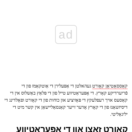
ad
קאַססאַטיאָן קאָורט
געהאלטן די אַפּעלירן די אַוטקאַמז פון די
פֿריִערדיקע קאָרץ. די אָפּעראַטיווע טייל פון די פּלאַץ באַשלוס אין די
קאַסעס אויך רעפלעקץ די פּאָזיציע און כוחות פון די קאָורט ופאָלדינג די
דיסיזשאַנז פון די קאָרץ אָדער זייער קאַנסאַליישאַן אין קשר מיט די
יליגאַליטי.
קאָורט זאצן און די אָפּעראַטיווע