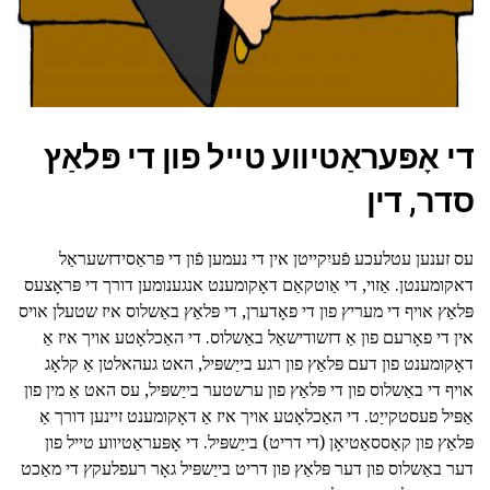
די אָפּעראַטיווע טייל פון די פּלאַץ
סדר, דין
עס זענען עטלעכע פֿעיִקייטן אין די נעמען פֿון די פּראַסידזשעראַל
דאקומענטן. אַזוי, די אַוטקאַם דאָקומענט אנגענומען דורך די פּראָצעס
פּלאַץ אויף די מעריץ פון די פאָדערן, די פּלאַץ באַשלוס איז שטעלן אויס
אין די פאָרעם פון אַ דזשודישאַל באַשלוס. די האַכלאָטע אויך איז אַ
דאָקומענט פון דעם פּלאַץ פון רגע בייַשפּיל, האט געהאלטן אַ קלאָג
אויף די באַשלוס פון די פּלאַץ פון ערשטער בייַשפּיל, עס האט אַ מין פון
אַפּיל פעסטקייַט. די האַכלאָטע אויך איז אַ דאָקומענט זיינען דורך אַ
פּלאַץ פון קאַססאַטיאָן (די דריט) בייַשפּיל. די אָפּעראַטיווע טייל פון
דער באַשלוס פון דער פּלאַץ פון דריט בייַשפּיל גאָר רעפלעקץ די מאַכט