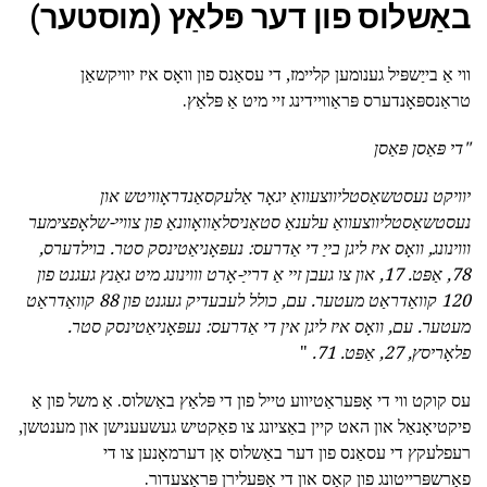
באַשלוס פון דער פּלאַץ (מוסטער)
ווי אַ בייַשפּיל גענומען קליימז, די עסאַנס פון וואָס איז יוויקשאַן
טראַנספּאָנדערס פּראַוויידינג זיי מיט אַ פּלאַץ.
"די פּאַסן פּאַסן
יוויקט נעסטשאַסטליווצעוואַ יגאָר אַלעקסאַנדראָוויטש און
נעסטשאַסטליווצעוואַ עלענאַ סטאַניסלאַוואָוונאַ פון צוויי-שלאָפצימער
וווינונג, וואָס איז ליגן בייַ די אַדרעס: נעפּאָניאַטינסק סטר.
בוילדערס,
78, אַפּט.
17, און צו געבן זיי אַ דרייַ-אָרט וווינונג מיט גאַנץ געגנט פון
120 קוואַדראַט מעטער.
עם, כולל לעבעדיק געגנט פון 88 קוואַדראַט
מעטער.
עם, וואָס איז ליגן אין די אַדרעס: נעפּאָניאַטינסק סטר.
פלאָריסץ, 27, אַפּט.
71.
"
עס קוקט ווי די אָפּעראַטיווע טייל פון די פּלאַץ באַשלוס. אַ משל פון אַ
פיקטיאָנאַל און האט קיין באַציונג צו פאַקטיש געשעענישן און מענטשן,
רעפלעקץ די עסאַנס פון דער באַשלוס אָן דערמאָנען צו די
פאַרשפּרייטונג פון קאָס און די אַפּעלירן פּראָצעדור.