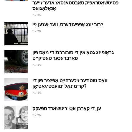
פּסיטשאָטראָפּיק סאַבסטאַנסאַז אָדער זייער
אַנאַלאָגועס
געזעץ
רובֿ יונג אָפפענדערס. ווער זענען זיי?
געזעץ
גראָופּינג גטאַ אין די סובורבס: די מאָס פון
פאַרברעכער טעטיקייט
געזעץ
וואָס טוט דער זיכערהייַט אָפיציר פון די
קרימינאַל ינוועסטיגאַטיאָן?
געזעץ
ריטשארד ספּעקק: QR ען, די קאָרבן
געזעץ