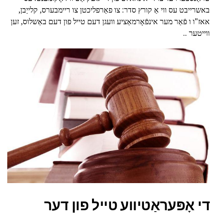
באשרייבט עס ווי אַ קורץ סדר: צו פאַרפליכטן צו ריימבערס, קלייַבן,
אאז"ו ו פֿאַר מער אינפֿאָרמאַציע וועגן דעם טייל פון דעם באַשלוס, זען
ווייטער ..
די אָפּעראַטיווע טייל פון דער