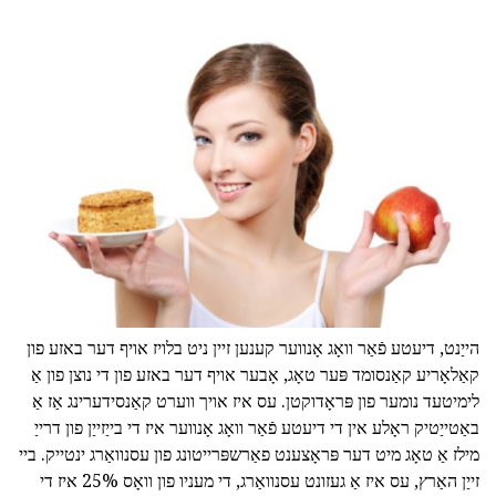
הייַנט, דיעטע פֿאַר וואָג אָנווער קענען זיין ניט בלויז אויף דער באזע פון
קאַלאָריע קאַנסומד פּער טאָג, אָבער אויף דער באזע פון די נוצן פון אַ
לימיטעד נומער פון פּראָדוקטן. עס איז אויך ווערט קאַנסידערינג אַז אַ
באַטייַטיק ראָלע אין די דיעטע פֿאַר וואָג אָנווער איז די בייַזייַן פון דרייַ
מילז אַ טאָג מיט דער פּראָצענט פאַרשפּרייטונג פון עסנוואַרג ינטייק. ביי
זייַן האַרץ, עס איז אַ געזונט עסנוואַרג, די מעניו פון וואָס 25% איז די