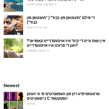
גייסטיקער אנטוויקלונג
די פילם "מענטשן פון כבוד" ( "מענטשן פון
כבוד")
Arts און ובידור
אין וואָס צייַט די קינד איז אויסגעדרייט קאַפּויער?
ווען די פרוכט איז אויסגעדרייט?
היים און משפּחה
Newest
טראַנסמיסיע רוץ פון העפּאַטיטיס סי ווי זענען
כייפּאַטיטיס C ינפעקטאַד
געזונט