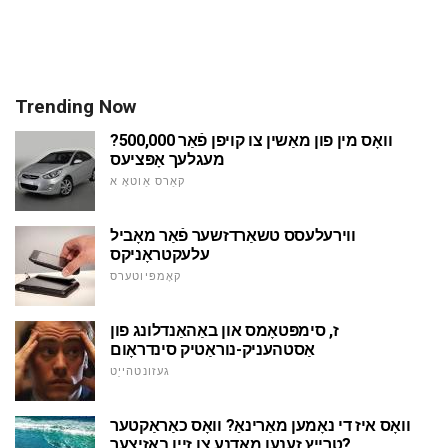
Trending Now
וואָס מין פון מאַשין צו קויפן פֿאַר 500,000?
מעגלעך אָפּציעס
קאַרס אַוטאָ א
ווירעלעסס טשאַרדזשער פֿאַר מאָביל
עלעקטראָניקס
קאָמפּיוטערס
ז, סימפּטאָמס און באַהאַנדלונג פון
אַסטהעניק-נוראַטיק סינדראָום
געזונטהייַט
וואָס איז די נאָמען מאַרינאַ? וואָס כאַראַקטער
טרייץ זענען מאָדנע צו זייַן באַזיצער?