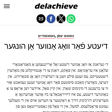
,
געזונט עסן
געזונטהייַט
דיעטע פֿאַר וואָג אָנווער אָן הונגער
די געדאנק אַז וואָג אָנווער דיעטע זאָל אַרייַננעמען אַ מאַנדאַטאָרי
שלאָגן איז עראָוניאַס. אין פאַקט, דאַנק צו די אַנטוויקלונג פון מאָדערן
דיעטעטיקס, עס זענען פילע וועגן צו רעדוצירן וואָג אָן סטאַרווינג. אין
דערצו, מאָדערן מאַכט סיסטעם פֿאַר וואָג אָנווער זענען געמאכט אַזוי
ווי צו ברענגען די מינימום שאָדן. אין קיין פאַל, איידער זיצן אַראָפּ צו אַ
באַזונדער דיעטע, עס איז דיזייראַבאַל צו ביז אַהער אַנדערגאָו אַ
מעדיציניש דורכקוק דורך אַ דאָקטער צו הערשן אויס אין די מעגלעך
געזונט פּראָבלעמס. למשל, אין די פאַל פון גאַסטרייטאַס נוצן פון