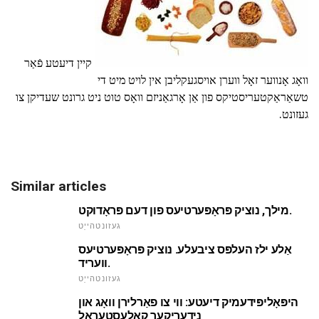
קיין דיעטע פֿאַר
וואָג אָנווער זאָל ווערן אויסגעקליבן אין לויט מיט די
טשאַראַקטעריסטיקס פון אַן אָרגאַניזם וואָס טוט ניט גרונט שעדיקן צו
געזונט.
Similar articles
מילך, נוציק פּראָפּערטיעס פון דעם פּראָדוקט.
געזונטהייַט
אַלע ילז העלפּס ציבעלע. נוציק פּראָפּערטיעס
וועריד.
געזונטהייַט
היפּאָליפּידעמיק דיעטע: ווי צו פאַרלירן וואָג און
נידעריקער קאַלעסטעראַל