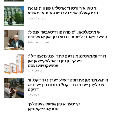
ווי טאָן איר וויסן די אויסלייג פון וווינונג אין
טרינקגעלט אויף דערגייונג אינפֿאָרמאַציע
האָמעלינעסס
ש מיכאַלקאָוו, "סעודה פון דיסאָבעדיענסע":
קיצער פֿאַר די לייענער ס טאָגבוך און אַנאַליסיס
Arts און ובידור
דורך וואַמאַטינג אין דעם קינד 'ענטעראָפוריל ":
פֿעיִקייטן פון די אַפּלאַקיישאַן און
עפפעקטיווענעסס
געזונטהייַט
הויזגעזינד און אינדוסטריעלע ייערנינג דריקט. ווי
צו קלייַבן ייערנינג דריקט? תגובות פון ייערנינג
דריקט
געשעפט
קריטעריאַ פון געזעלשאַפטלעך
סטראַטיפיקאַטיאָן