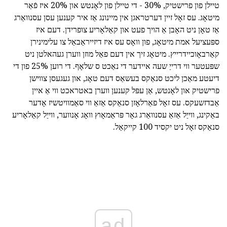
טיילן פון פרישטיק, 30% - די טיילן פון לאָנטש און 20% איז פֿאַר
מיטאָג. עס זאָל זיין דערטראגן אין מיינונג אַז איר קענען עסן עסנוואַרג
אַז טאָן ניט האָבן אַ הויך פעט און קאַלאָריע צופרידן. דעם איז
ספּעציעל אמת מיטאָג, פון וואָס עס איז דיזייראַבאַל צו עלימינירן
קאַרבאָוכיידרייץ. מיטאָג זיך אין דעם פאַל מוזן ווערן געהאלטן ניט
שפּעטער ווי דרייַ שעה איידער די נאַכט ס שלאָף. די רוען 25% פון די
דיעטע מאַכן ליכט סנאַקס בעשאַס דעם טאָג, און געגעסן צווישן
פרישטיק און לאָנטש, אַן עפּל קענען ווערן באטראכט ווי אַ איין
אַבדזשעקס. עס זאָל פאַרלאָזן סנאַקס אַזאַ ווי סאַמוויטשיז אָדער
באַקינג, ווייַל אַזאַ עסנוואַרג גאָר פּראַמאָוץ וואָג אָנווער, ווייַל קאַלאָריע
סנאַקס זאָל ניט יקסיד 100 קייקאַל.
ad