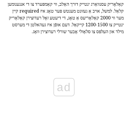
קאַלאָריק עסנוואַרג ינטייק דורך האַלב, ווי קאַמפּערד צו די אנגענומען
קלאַל. למשל, אויב אַ געזונט מענטש פּער טאָג איז required קיין
מער ווי 2000 קאַלאָריעס אַ טאָג, די דיעטע זאָל רעדוצירן קאַלאָריק
ינטייק צו 1200-1500 קייקאַל. דעם אופֿן איז געהאלטן די מערסט
מילד און העלפּס צו סלאָולי אָבער שורלי רעדוצירן וואָג.
ad