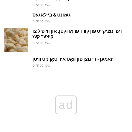
געזונטהייַט
געזונט & ביילאגעס
געזונטהייַט
דער נוציקייט פון קורד פּראָדוקטן, און ווי פיל צו
קיצער קעז
געזונטהייַט
זאמען - די נוצן פון וואָס איר טאָן ניט וויסן
געזונטהייַט
ad