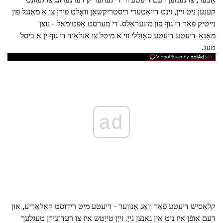
קענען ניט זיין, זינט דייאַטערי ריסטריקשאַן וואָלט פירן צו אַ מאַנגל פון
נייטיק פֿאַר די גוף פון מינעראַלס. די מערסט אָפּטימאַל - נוצן
מאָנאָ-דיעטע דיעטע סאָוללי ווי אַ מיטל צו אַנלאָוד די גוף ין אַ ביסל
טעג.
ad
קלאַסיש דיעטע פֿאַר וואָג אָנווער - דיעטע מיט רידוסט קאַלאָריע, און
דעם אופֿן איז ניט אין גאנצן נייַ. זייַן טייַטש איז צו רעדוצירן טעגלעך